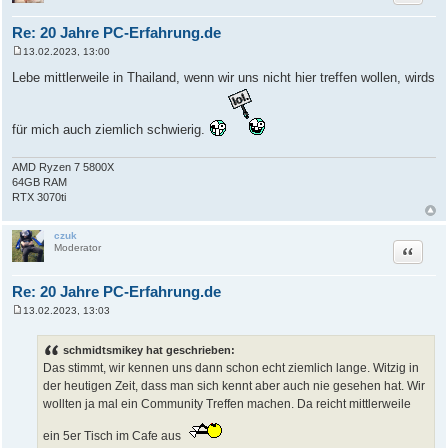
Re: 20 Jahre PC-Erfahrung.de
13.02.2023, 13:00
B
e
Lebe mittlerweile in Thailand, wenn wir uns nicht hier treffen wollen, wirds
i
t
r
a
für mich auch ziemlich schwierig.
g
AMD Ryzen 7 5800X
64GB RAM
RTX 3070ti
czuk
Zitat
Moderator
Re: 20 Jahre PC-Erfahrung.de
13.02.2023, 13:03
B
e
i
schmidtsmikey hat geschrieben:
t
Das stimmt, wir kennen uns dann schon echt ziemlich lange. Witzig in
r
a
der heutigen Zeit, dass man sich kennt aber auch nie gesehen hat. Wir
g
wollten ja mal ein Community Treffen machen. Da reicht mittlerweile
ein 5er Tisch im Cafe aus