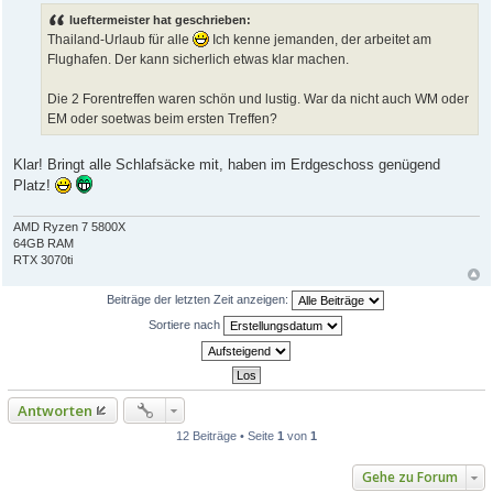
e
i
lueftermeister hat geschrieben:
t
Thailand-Urlaub für alle
Ich kenne jemanden, der arbeitet am
r
a
Flughafen. Der kann sicherlich etwas klar machen.
g
Die 2 Forentreffen waren schön und lustig. War da nicht auch WM oder
EM oder soetwas beim ersten Treffen?
Klar! Bringt alle Schlafsäcke mit, haben im Erdgeschoss genügend
Platz!
AMD Ryzen 7 5800X
64GB RAM
RTX 3070ti
Beiträge der letzten Zeit anzeigen:
Sortiere nach
Antworten
12 Beiträge • Seite
1
von
1
Gehe zu Forum