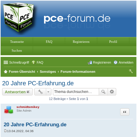
Teamseite
FAQ
Registrieren
Profil
Suchen
Schnellzugriff
FAQ
Registrieren
Anmelden
Foren-Übersicht
Sonstiges
Forum-Informationen
uc
20 Jahre PC-Erfahrung.de
he
Antworten
12 Beiträge • Seite
1
von
1
schmidtsmikey
Zitat
Site Admin
20 Jahre PC-Erfahrung.de
13.04.2022, 04:36
B