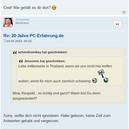
Cool! Wie gefällt es dir dort?
Jensomio
Zitat
Moderator
Re: 20 Jahre PC-Erfahrung.de
10.04.2023, 09:42
B
e
i
schmidtsmikey hat geschrieben:
t
r
Jensomio hat geschrieben:
a
g
Lebe mittlerweile in Thailand, wenn wir uns nicht hier treffen
wollen, wirds für mich auch ziemlich schwierig.
Wow, Respekt... so richtig und ganz? Wann bist Du denn
ausgewandert?
Sorry, wollte dich nicht ignorieren. Habe gelesen, keine Zeit zum
Antworten gehabt und vergessen.