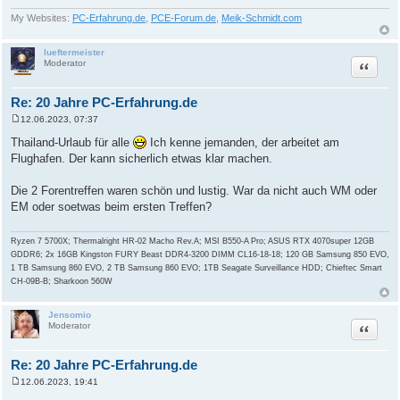
g
My Websites:
PC-Erfahrung.de
,
PCE-Forum.de
,
Meik-Schmidt.com
lueftermeister
Zitat
Moderator
Re: 20 Jahre PC-Erfahrung.de
12.06.2023, 07:37
B
e
Thailand-Urlaub für alle
Ich kenne jemanden, der arbeitet am
i
Flughafen. Der kann sicherlich etwas klar machen.
t
r
a
Die 2 Forentreffen waren schön und lustig. War da nicht auch WM oder
g
EM oder soetwas beim ersten Treffen?
Ryzen 7 5700X; Thermalright HR-02 Macho Rev.A; MSI B550-A Pro; ASUS RTX 4070super 12GB
GDDR6; 2x 16GB Kingston FURY Beast DDR4-3200 DIMM CL16-18-18; 120 GB Samsung 850 EVO,
1 TB Samsung 860 EVO, 2 TB Samsung 860 EVO; 1TB Seagate Surveillance HDD; Chieftec Smart
CH-09B-B; Sharkoon 560W
Jensomio
Zitat
Moderator
Re: 20 Jahre PC-Erfahrung.de
12.06.2023, 19:41
B