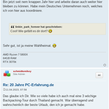
Bin jetzt seit nem knappen Jahr hier und arbeite daran auch weiter hier
bleiben zu können. Habe mein Deutsches Unternehmen noch, welches
ich von hier aus koordiniere.
linkin_park_forever hat geschrieben:
Cool! Wie gefällt es dir dort?
Sehr gut, ist ja meine Wahlheimat.
AMD Ryzen 7 5800X
64GB RAM
RTX 3070ti
schmidtsmikey
Zitat
Site Admin
Re: 20 Jahre PC-Erfahrung.de
11.04.2023, 07:58
B
e
Das glaube ich Dir. Wie so viele habe ich auch mal eine 3 wöchige
i
Backpacking-Tour durch Thailand gemacht. War überragend und
t
r
wahrscheinlich der beste Urlaub, den ich je gemacht habe.
a