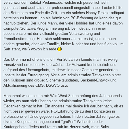
verschwunden. Zuletzt ProLinux.de, welche ich persönlich sehr
geschätzt und auch als sehr professionell eingestuft habe. Leider fehlte
den Betreibern am Ende die Zeit, um ein solches Hobby-Projekt adäquat
betreiben zu können. Ich als Admin von PC-Erfahrung.de kann das gut
nachvollziehen. Der junge Mann, der viele Hobbies hat und eines davon
Computer/Software/Programmierung ist, befindet sich in einer
Lebensphase mit der vielleicht größten Verantwortung und
Fremdbestimmung. Hört sich schlimmer an, als es ist, und ist auch
anders gemeint, aber wer Familie, kleine Kinder hat und beruflich voll im
Saft steht, weiß wovon ich rede
Das Dilemma ist offensichtlich. Vor 20 Jahren konnte man mit wenig
Einsatz viel erreichen. Heute wächst der Aufwand kontinuierlich und
aufgrund des Überangebots, mittlerweile sogar Computer-generierten
Inhalte ist der Ertrag gering. Vor allem administrative Tätigkeiten hinter
den Kulissen sind große: Sicherheitsupdates, Backend-Entwicklung,
Aktualisierung des CMS, DSGVO usw.
Manchmal wünsche ich mir Wild West Zeiten anfang des Jahrtausends
wieder, wo man sich über solche administrative Tätigkeiten keine
Gedanken gemacht hat. Ein anderes mal denke ich darüber nach, ob es
nicht besser gewesen wäre, PC-Erfahrung.de zu den Hochzeiten in
professionelle Hände gegeben zu haben. In den letzten Jahren gab es
diverse Kooperationsangebote mit "großen" Webseiten oder
Kaufangebote. Jedes mal tat es mir im Herzen weh, mein Baby