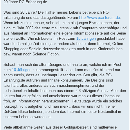
e
20 Jahre PC-Erfahrung.de
i
t
r
Was sind 20 Jahre? Die Hälfte meines Lebens betreibe ich PC-
a
Erfahrung.de und das dazugehörende Forum
http://www.pce-forum.de
.
g
Wenn ich zurückschaue, sehe ich mich als jungen Erwachsenen, der
sich im Jahr 2002 das erste mal intensiv mit Computern beschäftigte und
aus Mangel an Informationen eine eigene Informationsseite auf die Beine
stellen wollte. Wie ich bereits im Post zum
15 Jährigen
geschildert habe,
war die damalige Zeit eine ganz andere als heute, denn Internet, Online-
Shopping oder Soziale Netzwerke steckten noch in den Kinderschuhen
bzw. waren noch Science Fiction.
Schaut man sich die alten Designs und Inhalte an, welche ich im Post
zum
10 Jährigen
zusammengestellt habe, kann man rückblickend nur
schmunzeln, dass es überhaupt Leser dort draußen gibt, die PC-
Erfahrung.de aufrufen und Inhalte konsumieren. Die Designs sind
laienhaft, alles anderes als suchmaschinenoptimiert und die
redaktionellen Inhalte bestehen aus einem 2-3 sätzigen Absatz. Aber den
Leuten hat es gefallen und anscheinend war man zu dieser überhaupt
froh, an Informationen heranzukommen. Heutzutage würde ein solches
Konzept nicht aufgehen und man merkt, dass wir uns nicht in einer
DotCom-Blase befinden, sondern das Internet ein fester Bestandteil in
unserem Leben geworden ist.
Viele altbekannte Seiten aus dieser Goldgräberzeit sind mittlerweile