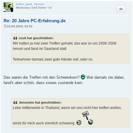
linkin_park_forever
Zitat
Moderator, hieß früher "vs"
Re: 20 Jahre PC-Erfahrung.de
10.04.2023, 01:51
B
e
i
czuk hat geschrieben:
t
Wir hatten ja mal zwei Treffen gehabt, das war so um 2006-2008
r
a
herum und fand im Saarland statt.
g
Teilnehmer damals zwei gute Hände voll, oder so.
Das waren die Treffen mit den Schwenkern?
War damals nie dabei,
fand's aber schön, dass sowas zustande kam.
Jensomio hat geschrieben:
Lebe mittlerweile in Thailand, wenn wir uns nicht hier treffen wollen,
wirds für mich auch ziemlich schwierig.