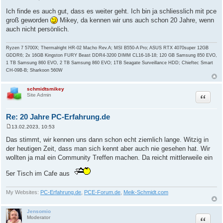
B
e
Ich finde es auch gut, dass es weiter geht. Ich bin ja schliesslich mit pce
i
groß geworden
Mikey, da kennen wir uns auch schon 20 Jahre, wenn
t
r
auch nicht persönlich.
a
g
Ryzen 7 5700X; Thermalright HR-02 Macho Rev.A; MSI B550-A Pro; ASUS RTX 4070super 12GB
GDDR6; 2x 16GB Kingston FURY Beast DDR4-3200 DIMM CL16-18-18; 120 GB Samsung 850 EVO,
1 TB Samsung 860 EVO, 2 TB Samsung 860 EVO; 1TB Seagate Surveillance HDD; Chieftec Smart
CH-09B-B; Sharkoon 560W
schmidtsmikey
Zitat
Site Admin
Re: 20 Jahre PC-Erfahrung.de
13.02.2023, 10:53
B
e
Das stimmt, wir kennen uns dann schon echt ziemlich lange. Witzig in
i
der heutigen Zeit, dass man sich kennt aber auch nie gesehen hat. Wir
t
r
wollten ja mal ein Community Treffen machen. Da reicht mittlerweile ein
a
g
5er Tisch im Cafe aus
My Websites:
PC-Erfahrung.de
,
PCE-Forum.de
,
Meik-Schmidt.com
Jensomio
Zitat
Moderator