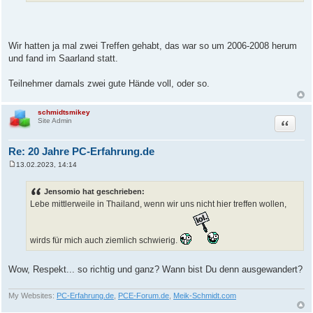
Wir hatten ja mal zwei Treffen gehabt, das war so um 2006-2008 herum
und fand im Saarland statt.
Teilnehmer damals zwei gute Hände voll, oder so.
schmidtsmikey
Zitat
Site Admin
Re: 20 Jahre PC-Erfahrung.de
13.02.2023, 14:14
B
e
i
Jensomio hat geschrieben:
t
Lebe mittlerweile in Thailand, wenn wir uns nicht hier treffen wollen,
r
a
g
wirds für mich auch ziemlich schwierig.
Wow, Respekt... so richtig und ganz? Wann bist Du denn ausgewandert?
My Websites:
PC-Erfahrung.de
,
PCE-Forum.de
,
Meik-Schmidt.com