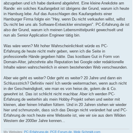
abzugeben und ich habe dankend abgelehnt. Eine kleine Anekdote am
Rande: ein solches Kaufangebot ist übrigens der Grund, warum ich heute
in Hamburg lebe. Auf das Ausschlagen des Kaufangebots einer
Hamburger Firma folgte ein "Hey, wenn Du nicht verkaufen willst, willst
Du nicht bei uns als Software-Entwickler einsteigen". PC-Erfahrung.de ist
also der Grund, warum ich meinen Lebensmittelpunkt gewechselt und
nun als Senior Application Engineer tätig bin.
Was wäre wenn? Mit hoher Wahrscheinlichkeit würde es PC-
Erfahrung.de heute nicht mehr geben, wenn ich die Seite in
professionelle Hände gegeben hätte. Das kostbare Gut in Form von
Domain-Alter, jahrzehnte alte Reputation bei Google oder redaktionelle
Inhalte wären wahrscheinlich in einem bestehenden Web verschwunden.
Aber wie geht es weiter? Oder geht es weiter? 20 Jahre und dann ein
Schlussstrich? Definitiv nein! Ich werde weitermachen, wenn auch nicht
in der Geschwindigkeit, wie man es von heise.de, golem.de & Co.
gewohnt ist. Das ist schlicht nicht machbar. Aber ich werden PC-
Erfahrung.de weiterhin als mein Hobby-Projekt sehen und weiter mit
kleinen, aber feinen Inhalten füttern. Und in 20 Jahren stehen wir wieder
hier und schmunzeln, dass sich das Design nicht verändert hat und PC-
Erfahrung.de noch heute eine Webseite ist, wie wir sie aus dem Wilden
Western der 2000er Jahre kennen...
My Websites:
PC-Erfahrung.de
,
PCE-Forum.de
,
Meik-Schmidt.com