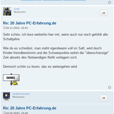
czuk
Zitat
Moderator
Re: 20 Jahre PC-Erfahrung.de
28.11.2022, 10:41
B
e
Sehr schön, ich lese weiterhin hier mit, wenn auch nur noch gefühlt alle
i
Schaltjahre.
t
r
a
Wie du es schreibst, man steht irgendwann voll im Saft, wird durch
g
Kinder fremdbestimmt und die Schwerpunkte wohin die "überschüssige"
Zeit abseits des Notwendigen fließt verlagern sich.
Dennoch schön zu lesen, das es weitergehen wird.
lueftermeister
Zitat
Moderator
Re: 20 Jahre PC-Erfahrung.de
10.02.2023, 15:40