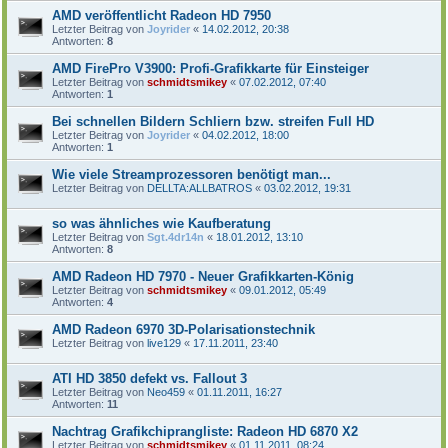
AMD veröffentlicht Radeon HD 7950
Letzter Beitrag von
Joyrider
«
14.02.2012, 20:38
Antworten:
8
AMD FirePro V3900: Profi-Grafikkarte für Einsteiger
Letzter Beitrag von
schmidtsmikey
«
07.02.2012, 07:40
Antworten:
1
Bei schnellen Bildern Schliern bzw. streifen Full HD
Letzter Beitrag von
Joyrider
«
04.02.2012, 18:00
Antworten:
1
Wie viele Streamprozessoren benötigt man...
Letzter Beitrag von
DELLTA:ALLBATROS
«
03.02.2012, 19:31
so was ähnliches wie Kaufberatung
Letzter Beitrag von
Sgt.4dr14n
«
18.01.2012, 13:10
Antworten:
8
AMD Radeon HD 7970 - Neuer Grafikkarten-König
Letzter Beitrag von
schmidtsmikey
«
09.01.2012, 05:49
Antworten:
4
AMD Radeon 6970 3D-Polarisationstechnik
Letzter Beitrag von
live129
«
17.11.2011, 23:40
ATI HD 3850 defekt vs. Fallout 3
Letzter Beitrag von
Neo459
«
01.11.2011, 16:27
Antworten:
11
Nachtrag Grafikchiprangliste: Radeon HD 6870 X2
Letzter Beitrag von
schmidtsmikey
«
01.11.2011, 08:24