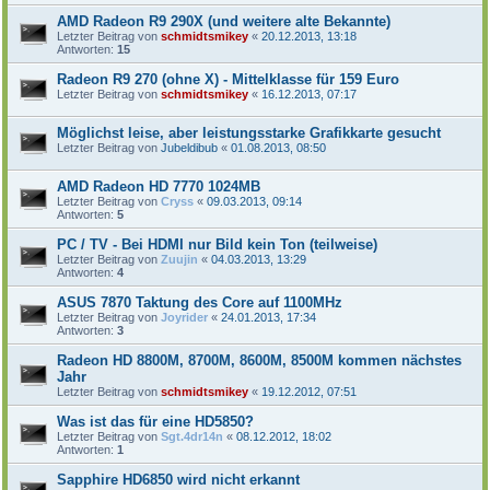
AMD Radeon R9 290X (und weitere alte Bekannte)
Letzter Beitrag von
schmidtsmikey
«
20.12.2013, 13:18
Antworten:
15
Radeon R9 270 (ohne X) - Mittelklasse für 159 Euro
Letzter Beitrag von
schmidtsmikey
«
16.12.2013, 07:17
Möglichst leise, aber leistungsstarke Grafikkarte gesucht
Letzter Beitrag von
Jubeldibub
«
01.08.2013, 08:50
AMD Radeon HD 7770 1024MB
Letzter Beitrag von
Cryss
«
09.03.2013, 09:14
Antworten:
5
PC / TV - Bei HDMI nur Bild kein Ton (teilweise)
Letzter Beitrag von
Zuujin
«
04.03.2013, 13:29
Antworten:
4
ASUS 7870 Taktung des Core auf 1100MHz
Letzter Beitrag von
Joyrider
«
24.01.2013, 17:34
Antworten:
3
Radeon HD 8800M, 8700M, 8600M, 8500M kommen nächstes
Jahr
Letzter Beitrag von
schmidtsmikey
«
19.12.2012, 07:51
Was ist das für eine HD5850?
Letzter Beitrag von
Sgt.4dr14n
«
08.12.2012, 18:02
Antworten:
1
Sapphire HD6850 wird nicht erkannt