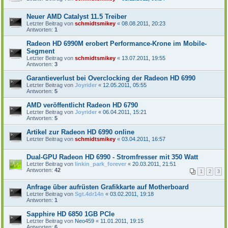
Neuer AMD Catalyst 11.5 Treiber
Letzter Beitrag von
schmidtsmikey
«
08.08.2011, 20:23
Antworten:
1
Radeon HD 6990M erobert Performance-Krone im Mobile-
Segment
Letzter Beitrag von
schmidtsmikey
«
13.07.2011, 19:55
Antworten:
3
Garantieverlust bei Overclocking der Radeon HD 6990
Letzter Beitrag von
Joyrider
«
12.05.2011, 05:55
Antworten:
5
AMD veröffentlicht Radeon HD 6790
Letzter Beitrag von
Joyrider
«
06.04.2011, 15:21
Antworten:
5
Artikel zur Radeon HD 6990 online
Letzter Beitrag von
schmidtsmikey
«
03.04.2011, 16:57
Dual-GPU Radeon HD 6990 - Stromfresser mit 350 Watt
Letzter Beitrag von
linkin_park_forever
«
20.03.2011, 21:51
Antworten:
42
1
2
3
Anfrage über aufrüsten Grafikkarte auf Motherboard
Letzter Beitrag von
Sgt.4dr14n
«
03.02.2011, 19:18
Antworten:
1
Sapphire HD 6850 1GB PCIe
Letzter Beitrag von
Neo459
«
11.01.2011, 19:15
Antworten:
6