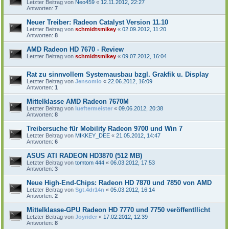
Letzter Beitrag von
Neo459
«
12.11.2012, 22:27
Antworten:
7
Neuer Treiber: Radeon Catalyst Version 11.10
Letzter Beitrag von
schmidtsmikey
«
02.09.2012, 11:20
Antworten:
8
AMD Radeon HD 7670 - Review
Letzter Beitrag von
schmidtsmikey
«
09.07.2012, 16:04
Rat zu sinnvollem Systemausbau bzgl. Grakfik u. Display
Letzter Beitrag von
Jensomio
«
22.06.2012, 16:09
Antworten:
1
Mittelklasse AMD Radeon 7670M
Letzter Beitrag von
lueftermeister
«
09.06.2012, 20:38
Antworten:
8
Treibersuche für Mobility Radeon 9700 und Win 7
Letzter Beitrag von
MIKKEY_DEE
«
21.05.2012, 14:47
Antworten:
6
ASUS ATI RADEON HD3870 (512 MB)
Letzter Beitrag von
tomtom 444
«
06.03.2012, 17:53
Antworten:
3
Neue High-End-Chips: Radeon HD 7870 und 7850 von AMD
Letzter Beitrag von
Sgt.4dr14n
«
05.03.2012, 16:14
Antworten:
2
Mittelklasse-GPU Radeon HD 7770 und 7750 veröffentllicht
Letzter Beitrag von
Joyrider
«
17.02.2012, 12:39
Antworten:
8