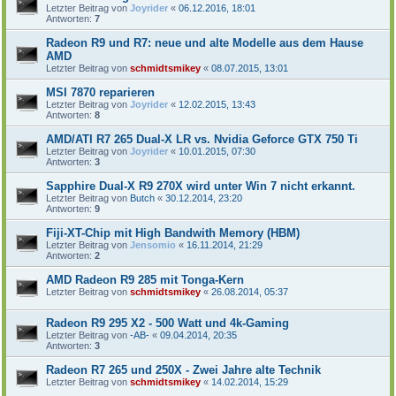
Letzter Beitrag von
Joyrider
«
06.12.2016, 18:01
Antworten:
7
Radeon R9 und R7: neue und alte Modelle aus dem Hause
AMD
Letzter Beitrag von
schmidtsmikey
«
08.07.2015, 13:01
MSI 7870 reparieren
Letzter Beitrag von
Joyrider
«
12.02.2015, 13:43
Antworten:
8
AMD/ATI R7 265 Dual-X LR vs. Nvidia Geforce GTX 750 Ti
Letzter Beitrag von
Joyrider
«
10.01.2015, 07:30
Antworten:
3
Sapphire Dual-X R9 270X wird unter Win 7 nicht erkannt.
Letzter Beitrag von
Butch
«
30.12.2014, 23:20
Antworten:
9
Fiji-XT-Chip mit High Bandwith Memory (HBM)
Letzter Beitrag von
Jensomio
«
16.11.2014, 21:29
Antworten:
2
AMD Radeon R9 285 mit Tonga-Kern
Letzter Beitrag von
schmidtsmikey
«
26.08.2014, 05:37
Radeon R9 295 X2 - 500 Watt und 4k-Gaming
Letzter Beitrag von
-AB-
«
09.04.2014, 20:35
Antworten:
3
Radeon R7 265 und 250X - Zwei Jahre alte Technik
Letzter Beitrag von
schmidtsmikey
«
14.02.2014, 15:29