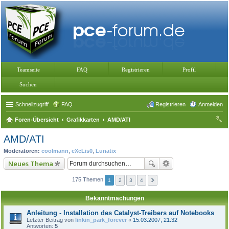
Teamseite
FAQ
Registrieren
Profil
Suchen
Schnellzugriff
FAQ
Registrieren
Anmelden
Foren-Übersicht
Grafikkarten
AMD/ATI
uc
AMD/ATI
he
Moderatoren:
coolmann
,
eXcLis0
,
Lunatix
Neues Thema
175 Themen
1
2
3
4
Bekanntmachungen
Anleitung - Installation des Catalyst-Treibers auf Notebooks
Letzter Beitrag von
linkin_park_forever
«
15.03.2007, 21:32
Antworten:
5