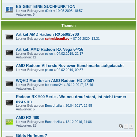
ES GIBT EINE SUCHFUNKTION
Letzter Beitrag von
d2kk
«
10.05.2005, 18:57
Antworten:
6
Themen
Artikel AMD Radeon RX5600/5700
Letzter Beitrag von
schmidtsmikey
«
07.02.2020, 13:31
Artikel: AMD Radeon RX Vega 64/56
Letzter Beitrag von
psico
«
04.02.2019, 22:17
Antworten:
11
AMD Radeon VII erste Reviewer Benchmarks aufgetaucht
Letzter Beitrag von
psico
«
02.02.2019, 09:57
WQHD-Monitor an AMD Radeon HD 5450?
Letzter Beitrag von
beesener24
«
20.12.2017, 13:46
Antworten:
2
Radeon RX 500 Serie - Wo neu drauf steht, ist nicht immer
neu drin
Letzter Beitrag von
Benschzilla
«
30.04.2017, 12:55
Antworten:
5
AMD RX 480
Letzter Beitrag von
Benschzilla
«
12.12.2016, 11:06
Antworten:
25
1
2
Gibts Hoffnung?