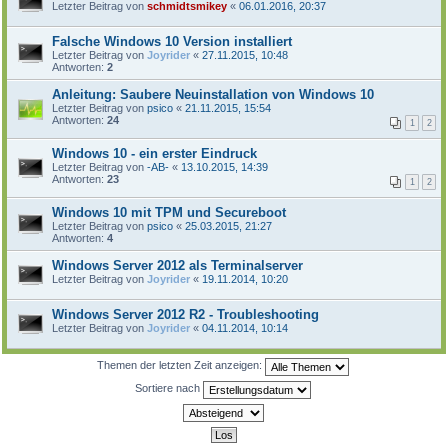
Letzter Beitrag von
schmidtsmikey
«
06.01.2016, 20:37
Falsche Windows 10 Version installiert
Letzter Beitrag von
Joyrider
«
27.11.2015, 10:48
Antworten:
2
Anleitung: Saubere Neuinstallation von Windows 10
Letzter Beitrag von
psico
«
21.11.2015, 15:54
Antworten:
24
1
2
Windows 10 - ein erster Eindruck
Letzter Beitrag von
-AB-
«
13.10.2015, 14:39
Antworten:
23
1
2
Windows 10 mit TPM und Secureboot
Letzter Beitrag von
psico
«
25.03.2015, 21:27
Antworten:
4
Windows Server 2012 als Terminalserver
Letzter Beitrag von
Joyrider
«
19.11.2014, 10:20
Windows Server 2012 R2 - Troubleshooting
Letzter Beitrag von
Joyrider
«
04.11.2014, 10:14
Themen der letzten Zeit anzeigen:
Sortiere nach