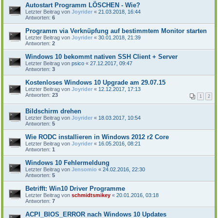
Autostart Programm LÖSCHEN - Wie?
Letzter Beitrag von
Joyrider
«
21.03.2018, 16:44
Antworten:
6
Programm via Verknüpfung auf bestimmtem Monitor starten
Letzter Beitrag von
Joyrider
«
30.01.2018, 21:39
Antworten:
2
Windows 10 bekommt nativen SSH Client + Server
Letzter Beitrag von
psico
«
27.12.2017, 09:47
Antworten:
3
Kostenloses Windows 10 Upgrade am 29.07.15
Letzter Beitrag von
Joyrider
«
12.12.2017, 17:13
Antworten:
23
1
2
Bildschirm drehen
Letzter Beitrag von
Joyrider
«
18.03.2017, 10:54
Antworten:
5
Wie RODC installieren in Windows 2012 r2 Core
Letzter Beitrag von
Joyrider
«
16.05.2016, 08:21
Antworten:
1
Windows 10 Fehlermeldung
Letzter Beitrag von
Jensomio
«
24.02.2016, 22:30
Antworten:
5
Betrifft: Win10 Driver Programme
Letzter Beitrag von
schmidtsmikey
«
20.01.2016, 03:18
Antworten:
7
ACPI_BIOS_ERROR nach Windows 10 Updates