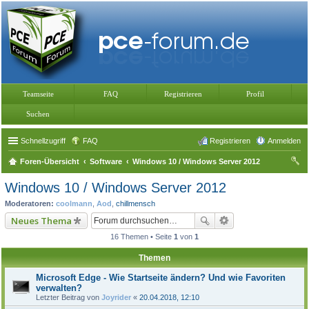
Teamseite
FAQ
Registrieren
Profil
Suchen
Schnellzugriff
FAQ
Registrieren
Anmelden
Foren-Übersicht
Software
Windows 10 / Windows Server 2012
uc
Windows 10 / Windows Server 2012
he
Moderatoren:
coolmann
,
Aod
,
chillmensch
Neues Thema
16 Themen • Seite
1
von
1
Themen
Microsoft Edge - Wie Startseite ändern? Und wie Favoriten
verwalten?
Letzter Beitrag von
Joyrider
«
20.04.2018, 12:10