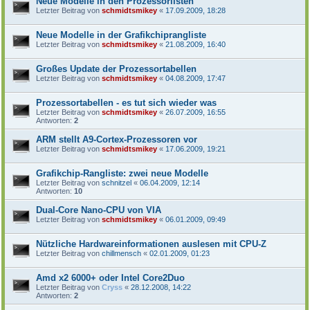
Neue Modelle in den Prozessorlisten
Letzter Beitrag von
schmidtsmikey
«
17.09.2009, 18:28
Neue Modelle in der Grafikchiprangliste
Letzter Beitrag von
schmidtsmikey
«
21.08.2009, 16:40
Großes Update der Prozessortabellen
Letzter Beitrag von
schmidtsmikey
«
04.08.2009, 17:47
Prozessortabellen - es tut sich wieder was
Letzter Beitrag von
schmidtsmikey
«
26.07.2009, 16:55
Antworten:
2
ARM stellt A9-Cortex-Prozessoren vor
Letzter Beitrag von
schmidtsmikey
«
17.06.2009, 19:21
Grafikchip-Rangliste: zwei neue Modelle
Letzter Beitrag von
schnitzel
«
06.04.2009, 12:14
Antworten:
10
Dual-Core Nano-CPU von VIA
Letzter Beitrag von
schmidtsmikey
«
06.01.2009, 09:49
Nützliche Hardwareinformationen auslesen mit CPU-Z
Letzter Beitrag von
chillmensch
«
02.01.2009, 01:23
Amd x2 6000+ oder Intel Core2Duo
Letzter Beitrag von
Cryss
«
28.12.2008, 14:22
Antworten:
2