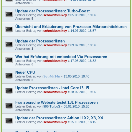
Antworten:
5
Update der Prozessorlisten: Turbo-Boost
Letzter Beitrag von
schmidtsmikey
«
05.08.2010, 19:06
Antworten:
5
Übersicht und Erläuterung von Prozessor-Mikroarchitekturen
Letzter Beitrag von
schmidtsmikey
«
14.07.2010, 18:57
Update der Prozessorlisten
Letzter Beitrag von
schmidtsmikey
«
09.07.2010, 19:56
Antworten:
1
Wer hat Erfahrung mit embedded Via Prozessoren
Letzter Beitrag von
schmidtsmikey
«
17.05.2010, 16:32
Antworten:
6
Neuer CPU
Letzter Beitrag von
Sgt.4dr14n
«
13.05.2010, 19:40
Antworten:
5
Update Prozessorlisten - Intel Core i3, i5
Letzter Beitrag von
schmidtsmikey
«
28.02.2010, 19:06
Französische Website testet 131 Prozessoren
Letzter Beitrag von
996 TurboS
«
05.01.2010, 15:20
Antworten:
4
Update der Prozessorlisten: Athlon II X2, X3, X4
Letzter Beitrag von
schmidtsmikey
«
25.10.2009, 18:15