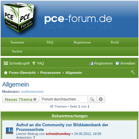
Teamseite
FAQ
Registrieren
Profil
Suchen
Schnellzugriff
FAQ
Registrieren
Anmelden
Foren-Übersicht
Prozessoren
Allgemein
uc
Allgemein
he
Moderator:
lueftermeister
Neues Thema
48 Themen • Seite
1
von
1
Bekanntmachungen
Aufruf an die Community zur Bilddatenbank der
Prozessorliste
Letzter Beitrag von
schmidtsmikey
«
24.05.2012, 19:59
Antworten:
7