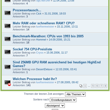
Letzter Beitrag von
Sgt.4dr14n
«
11.04.2008, 13:08
Antworten:
4
Prozessortausch...
Letzter Beitrag von
Cick
«
31.01.2008, 18:03
Antworten:
3
Mehr RAM oder schnelleren RAM? CPU?
Letzter Beitrag von
lueftermeister
«
15.11.2006, 13:11
Antworten:
14
Benchmark-Marathon: CPUs von 1993 bis 2005
Letzter Beitrag von
Hommel
«
14.09.2006, 15:21
Antworten:
18
Sockel 754 CPU-Preisliste
Letzter Beitrag von
Cryss
«
15.06.2006, 11:17
Antworten:
7
Sind 256MB GPU RAM ausreichend bei heutigen HighEnd
Games?
Letzter Beitrag von
DesertDeluxe
«
12.03.2006, 03:41
Antworten:
1
Welchen Prozessor habt Ihr?
Letzter Beitrag von
lueftermeister
«
27.08.2005, 09:42
Antworten:
141
1
…
5
6
7
8
Themen der letzten Zeit anzeigen:
Sortiere nach