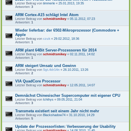
Letzter Beitrag von
timmerle
«
25.01.2013, 19:35
Antworten:
3
ARM Cortex-A15 schlägt Intel Atom
Letzter Beitrag von
schmidtsmikey
«
05.11.2012, 07:23
Antworten:
1
Wieder lieferbar: der 6502-Mikroprozessor (Commodore +
Apple
Letzter Beitrag von
czuk
«
29.02.2012, 18:36
Antworten:
1
ARM plant 64Bit Server-Prozessoren für 2014
Letzter Beitrag von
schmidtsmikey
«
02.11.2011, 14:02
Antworten:
1
ARM steigert Umsatz und Gewinn
Letzter Beitrag von
Sgt.4dr14n
«
26.10.2011, 13:26
Antworten:
2
VIA QuadCore Processor
Letzter Beitrag von
schmidtsmikey
«
12.05.2011, 14:07
Demnächst Chinesischer Supercomputer mit eigener CPU
Letzter Beitrag von
Ichthys
«
09.05.2011, 21:04
Antworten:
3
Transmeta existiert seit einem Jahr nicht mehr
Letzter Beitrag von
Blackshadow74
«
31.10.2010, 14:29
Antworten:
5
Update der Prozessorlisten: Verbesserung der Usability
Letzter Beitrag von
schmidtsmikey
«
14.08.2010, 11:45