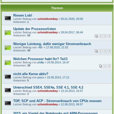
Themen
Riesen Lob!
Letzter Beitrag von
schmidtsmikey
«
05.01.2020, 20:00
Antworten:
1
Update der Prozessorlisten
Letzter Beitrag von
schmidtsmikey
«
28.04.2017, 06:44
Antworten:
56
1
2
3
Weniger Leistung, dafür weniger Stromverbrauch
Letzter Beitrag von
-AB-
«
17.08.2015, 21:52
Antworten:
49
1
2
3
Welchen Prozessor habt Ihr? Teil3
Letzter Beitrag von
phillip
«
24.06.2014, 16:47
Antworten:
38
1
2
nicht alle Kerne aktiv?
Letzter Beitrag von
psico
«
23.05.2014, 17:12
Antworten:
5
Unterschied SSE4, SSE4a, SSE 4.1, SSE 4.2
Letzter Beitrag von
schmidtsmikey
«
13.10.2013, 16:37
Antworten:
3
TDP, SCP und ACP - Stromverbrauch von CPUs messen
Letzter Beitrag von
schmidtsmikey
«
12.08.2013, 06:57
2015: ein Viertel der Notebooks mit ARM-Prozessoren