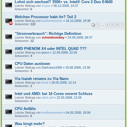
Lohnt sich wechsel? 3500+ vs. Intel® Core 2 Duo E4600
Letzter Beitrag von
Cryss
«
06.12.2008, 14:37
Antworten:
5
Welchen Prozessor habt ihr? Teil 2
Letzter Beitrag von
lueftermeister
«
16.10.2008, 18:38
Antworten:
122
1
…
4
5
6
7
"Stromverbrauch": Richtige Definition
Letzter Beitrag von
schmidtsmikey
«
24.09.2008, 06:37
Antworten:
12
AMD PHENOM X4 oder INTEL QUAD ???
Letzter Beitrag von
psico
«
12.09.2008, 22:05
Antworten:
4
CPU Daten auslesen
Letzter Beitrag von
Darkness1000
«
25.08.2008, 14:38
Antworten:
3
Via Isaiah rename zu Via Nano
Letzter Beitrag von
Aod
«
29.05.2008, 12:14
Antworten:
2
Intel und AMD: bei 16 Cores vorerst Schluss
Letzter Beitrag von
eXcLis0
«
22.05.2008, 13:28
Antworten:
4
CPU Anfälle
Letzter Beitrag von
lueftermeister
«
04.05.2008, 18:06
Antworten:
5
Was bingt mehr?