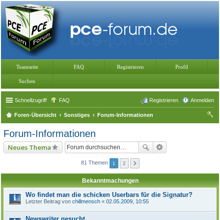
Teamseite
FAQ
Registrieren
Profil
Suchen
Schnellzugriff
FAQ
Registrieren
Anmelden
Foren-Übersicht
Sonstiges
Forum-Informationen
uc
Forum-Informationen
he
Neues Thema
81 Themen
1
2
Bekanntmachungen
Wo findet man die schicken Userbars für die Signatur?
Letzter Beitrag von
chillmensch
«
02.05.2009, 10:55
Newswriter gesucht