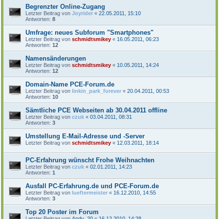
Begrenzter Online-Zugang
Letzter Beitrag von
Joyrider
«
22.05.2011, 15:10
Antworten:
8
Umfrage: neues Subforum "Smartphones"
Letzter Beitrag von
schmidtsmikey
«
16.05.2011, 06:23
Antworten:
12
Namensänderungen
Letzter Beitrag von
schmidtsmikey
«
10.05.2011, 14:24
Antworten:
12
Domain-Name PCE-Forum.de
Letzter Beitrag von
linkin_park_forever
«
20.04.2011, 00:53
Antworten:
10
Sämtliche PCE Webseiten ab 30.04.2011 offline
Letzter Beitrag von
czuk
«
03.04.2011, 08:31
Antworten:
3
Umstellung E-Mail-Adresse und -Server
Letzter Beitrag von
schmidtsmikey
«
12.03.2011, 18:14
PC-Erfahrung wünscht Frohe Weihnachten
Letzter Beitrag von
czuk
«
02.01.2011, 14:23
Antworten:
1
Ausfall PC-Erfahrung.de und PCE-Forum.de
Letzter Beitrag von
lueftermeister
«
16.12.2010, 14:55
Antworten:
3
Top 20 Poster im Forum
Letzter Beitrag von
Andy_20
«
16.12.2010, 14:28