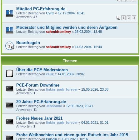
Mitglied PC-Erfahrung.de
Letzter Beitrag von
Cyrix
«
17.12.2004, 18:41
Antworten:
47
1
2
3
Moderator und Mitglied werden und deren Aufgaben
Letzter Beitrag von
schmidtsmikey
«
25.03.2004, 13:48
Boardregeln
Letzter Beitrag von
schmidtsmikey
«
14.03.2004, 15:44
Themen
Über die PCE Moderatoren
Letzter Beitrag von
czuk
«
14.01.2007, 20:07
PCE-Forum Downtime
Letzter Beitrag von
linkin_park_forever
«
15.05.2026, 23:38
Antworten:
1
20 Jahre PC-Erfahrung.de
Letzter Beitrag von
Jensomio
«
12.06.2023, 19:41
Antworten:
11
Frohes Neues Jahr 2021
Letzter Beitrag von
linkin_park_forever
«
04.01.2021, 01:01
Antworten:
1
Frohe Weihnachten und einen guten Rutsch ins Jahr 2019
Letzter Beitrag von
Paladin
«
05.01.2020, 10:16