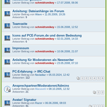
Letzter Beitrag von
schmidtsmikey
«
17.07.2008, 06:06
Anleitung: Dateianhänge im Forum
Letzter Beitrag von
Wave
«
11.05.2009, 19:26
Antworten:
9
Teamseite
Letzter Beitrag von
schmidtsmikey
«
15.06.2008, 12:52
Icons auf PCE-Forum.de und deren Bedeutung
Letzter Beitrag von
schmidtsmikey
«
02.01.2009, 14:33
Antworten:
6
Impressum
Letzter Beitrag von
schmidtsmikey
«
10.06.2008, 21:07
Anleitung für Moderatoren als Newswriter
Letzter Beitrag von
schmidtsmikey
«
23.05.2008, 07:10
PC-Erfahrung -> IRC-Chat
Letzter Beitrag von
flaviadiaz
«
05.03.2024, 12:42
Antworten:
112
1
2
3
4
5
6
Ansprechpartner/Moderatoren/Admins
Letzter Beitrag von
Macaveli
«
08.10.2005, 12:32
Antworten:
21
1
2
Avatar/ Signatur
Letzter Beitrag von
Razer
«
06.06.2006, 08:03
Antworten:
41
1
2
3