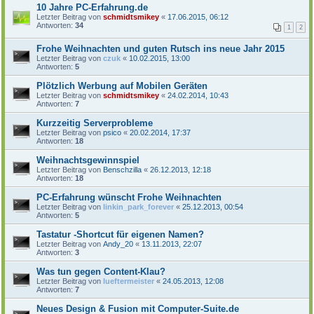
10 Jahre PC-Erfahrung.de
Letzter Beitrag von
schmidtsmikey
«
17.06.2015, 06:12
Antworten:
34
1
2
Frohe Weihnachten und guten Rutsch ins neue Jahr 2015
Letzter Beitrag von
czuk
«
10.02.2015, 13:00
Antworten:
5
Plötzlich Werbung auf Mobilen Geräten
Letzter Beitrag von
schmidtsmikey
«
24.02.2014, 10:43
Antworten:
7
Kurzzeitig Serverprobleme
Letzter Beitrag von
psico
«
20.02.2014, 17:37
Antworten:
18
Weihnachtsgewinnspiel
Letzter Beitrag von
Benschzilla
«
26.12.2013, 12:18
Antworten:
18
PC-Erfahrung wünscht Frohe Weihnachten
Letzter Beitrag von
linkin_park_forever
«
25.12.2013, 00:54
Antworten:
5
Tastatur -Shortcut für eigenen Namen?
Letzter Beitrag von
Andy_20
«
13.11.2013, 22:07
Antworten:
3
Was tun gegen Content-Klau?
Letzter Beitrag von
lueftermeister
«
24.05.2013, 12:08
Antworten:
7
Neues Design & Fusion mit Computer-Suite.de