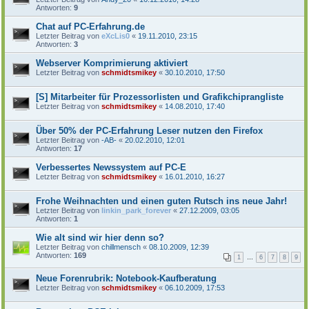
Antworten:
9
Chat auf PC-Erfahrung.de
Letzter Beitrag von
eXcLis0
«
19.11.2010, 23:15
Antworten:
3
Webserver Komprimierung aktiviert
Letzter Beitrag von
schmidtsmikey
«
30.10.2010, 17:50
[S] Mitarbeiter für Prozessorlisten und Grafikchiprangliste
Letzter Beitrag von
schmidtsmikey
«
14.08.2010, 17:40
Über 50% der PC-Erfahrung Leser nutzen den Firefox
Letzter Beitrag von
-AB-
«
20.02.2010, 12:01
Antworten:
17
Verbessertes Newssystem auf PC-E
Letzter Beitrag von
schmidtsmikey
«
16.01.2010, 16:27
Frohe Weihnachten und einen guten Rutsch ins neue Jahr!
Letzter Beitrag von
linkin_park_forever
«
27.12.2009, 03:05
Antworten:
1
Wie alt sind wir hier denn so?
Letzter Beitrag von
chillmensch
«
08.10.2009, 12:39
Antworten:
169
1
…
6
7
8
9
Neue Forenrubrik: Notebook-Kaufberatung
Letzter Beitrag von
schmidtsmikey
«
06.10.2009, 17:53