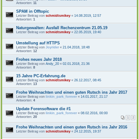
Antworten:
11
SPAM in Offtopic
Letzter Beitrag von
schmidtsmikey
«
14.08.2019, 12:57
Antworten:
1
Naturgewalten: Ausfall Rechenzentrum 21.05.19
Letzter Beitrag von
schmidtsmikey
«
22.05.2019, 19:40
Umstellung auf HTTPS
Letzter Beitrag von
Joyrider
«
21.04.2018, 18:48
Antworten:
12
Frohes neues Jahr 2018
Letzter Beitrag von
Andy_20
«
02.01.2018, 21:36
Antworten:
8
15 Jahre PC-Erfahrung.de
Letzter Beitrag von
schmidtsmikey
«
26.12.2017, 08:45
Antworten:
13
Frohe Weihnachten und einen guten Rutsch ins Jahr 2017
Letzter Beitrag von
linkin_park_forever
«
14.01.2017, 21:17
Antworten:
4
Update Forensoftware die #1
Letzter Beitrag von
linkin_park_forever
«
08.02.2016, 00:00
Antworten:
20
1
2
Frohe Weihnachten und einen guten Rutsch ins Jahr 2016
Letzter Beitrag von
schmidtsmikey
«
24.12.2015, 19:37