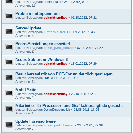
Letzter Beitrag von
chillmensch
«
24.04.2013, 09:21
Antworten:
13
Problem mit Spammern
Letzter Beitrag von
schmidtsmikey
«
01.10.2012, 07:21
Server-Update
Letzter Beitrag von
lueftermeister
«
10.09.2012, 09:43
Antworten:
4
Board-Einstellungen erweitert
Letzter Beitrag von
linkin_park_forever
«
02.09.2012, 21:32
Antworten:
2
Neues Subforum Windows 8
Letzter Beitrag von
schmidtsmikey
«
18.01.2012, 07:29
Besucherstatistik von PCE-Forum deutlich gestiegen
Letzter Beitrag von
-AB-
«
17.12.2011, 13:35
Antworten:
11
Mobil Seite
Letzter Beitrag von
schmidtsmikey
«
26.10.2011, 06:42
Antworten:
4
Mitarbeiter für Prozessor- und Grafikchiprangliste gesucht
Letzter Beitrag von
DanielDuesentrieb
«
03.08.2011, 18:26
Antworten:
1
Update Forensoftware
Letzter Beitrag von
linkin_park_forever
«
23.07.2011, 22:38
Antworten:
7