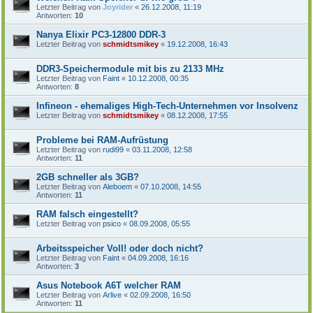
Letzter Beitrag von
Joyrider
«
26.12.2008, 11:19
Antworten:
10
Nanya Elixir PC3-12800 DDR-3
Letzter Beitrag von
schmidtsmikey
«
19.12.2008, 16:43
DDR3-Speichermodule mit bis zu 2133 MHz
Letzter Beitrag von
Faint
«
10.12.2008, 00:35
Antworten:
8
Infineon - ehemaliges High-Tech-Unternehmen vor Insolvenz
Letzter Beitrag von
schmidtsmikey
«
08.12.2008, 17:55
Probleme bei RAM-Aufrüstung
Letzter Beitrag von
rudi99
«
03.11.2008, 12:58
Antworten:
11
2GB schneller als 3GB?
Letzter Beitrag von
Aleboem
«
07.10.2008, 14:55
Antworten:
11
RAM falsch eingestellt?
Letzter Beitrag von
psico
«
08.09.2008, 05:55
Arbeitsspeicher Voll! oder doch nicht?
Letzter Beitrag von
Faint
«
04.09.2008, 16:16
Antworten:
3
Asus Notebook A6T welcher RAM
Letzter Beitrag von
Arlive
«
02.09.2008, 16:50
Antworten:
11