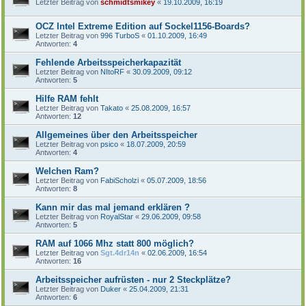
Letzter Beitrag von
schmidtsmikey
«
19.10.2009, 16:19
OCZ Intel Extreme Edition auf Sockel1156-Boards?
Letzter Beitrag von
996 TurboS
«
01.10.2009, 16:49
Antworten:
4
Fehlende Arbeitsspeicherkapazität
Letzter Beitrag von
NItoRF
«
30.09.2009, 09:12
Antworten:
5
Hilfe RAM fehlt
Letzter Beitrag von
Takato
«
25.08.2009, 16:57
Antworten:
12
Allgemeines über den Arbeitsspeicher
Letzter Beitrag von
psico
«
18.07.2009, 20:59
Antworten:
4
Welchen Ram?
Letzter Beitrag von
FabiScholzi
«
05.07.2009, 18:56
Antworten:
8
Kann mir das mal jemand erklären ?
Letzter Beitrag von
RoyalStar
«
29.06.2009, 09:58
Antworten:
5
RAM auf 1066 Mhz statt 800 möglich?
Letzter Beitrag von
Sgt.4dr14n
«
02.06.2009, 16:54
Antworten:
16
Arbeitsspeicher aufrüsten - nur 2 Steckplätze?
Letzter Beitrag von
Duker
«
25.04.2009, 21:31
Antworten:
6