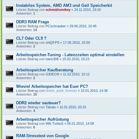
Instabiles System, AMD AM3 und Geil Speicherkit
Letzter Beitrag von
schmidtsmikey
«
24.11.2010, 19:16
Antworten:
1
DDR3 RAM Frage
Letzter Beitrag von
PCschrauber
«
29.06.2010, 10:45
Antworten:
14
CL7 Oder CL9 ?
Letzter Beitrag von
shiQFPS
«
17.05.2010, 15:50
Antworten:
2
Arbeitsspeicher-Tuning - Latenzzeiten optimal einstellen
Letzter Beitrag von
hans306
«
15.02.2010, 15:23
Arbeitsspeicher Kaufberatung
Letzter Beitrag von
GIDEON
«
11.02.2010, 10:12
Antworten:
2
Wieviel Arbeitsspeicher hat Euer PC?
Letzter Beitrag von
linkin_park_forever
«
15.01.2010, 14:38
Antworten:
15
DDR2 wieder sauteuer?
Letzter Beitrag von
Takato
«
11.01.2010, 20:31
Antworten:
4
Arbeitsspeicher Aufrüstung
Letzter Beitrag von
996 TurboS
«
05.01.2010, 14:58
Antworten:
6
RAM-Stresstest von Google