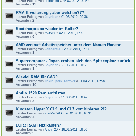
Letzter Beitrag von
ahmoking
«
25.03.2012, 00:57
Antworten:
11
RAM Erweiterung , aber welchen???
Letzter Beitrag von
Joyrider
«
01.03.2012, 09:36
Antworten:
2
Speicherpreise wieder im Keller?
Letzter Beitrag von
Marvin.
«
02.11.2011, 15:01
Antworten:
8
AMD verkauft Arbeitsspeicher unter dem Namen Radeon
Letzter Beitrag von
Jensomio
«
29.08.2011, 14:25
Antworten:
3
Supercomputer - Japan erobert sich den Spitzenplatz zurück
Letzter Beitrag von
Joyrider
«
21.06.2011, 10:56
Antworten:
1
Wieviel RAM für CAD?
Letzter Beitrag von
linkin_park_forever
«
11.04.2011, 13:58
Antworten:
10
Amilo 1520 Ram aufrüsten
Letzter Beitrag von
Joyrider
«
31.03.2011, 16:47
Antworten:
2
Kingston Hyper X CL9 und CL7 kombinieren ?!?
Letzter Beitrag von
KrisPeCRO
«
26.01.2011, 10:34
Antworten:
4
DDR3 RAM jetzt kaufen?
Letzter Beitrag von
Andy_20
«
16.01.2011, 18:56
Antworten:
5