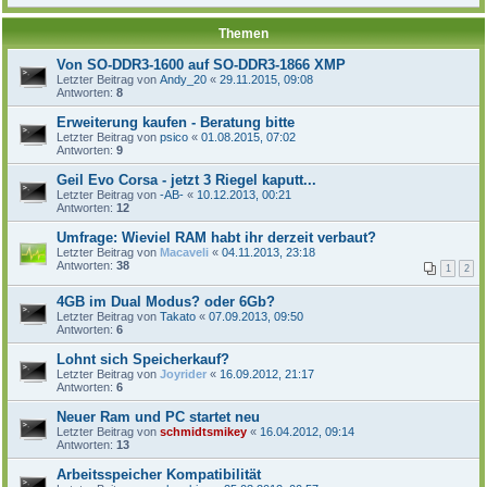
Themen
Von SO-DDR3-1600 auf SO-DDR3-1866 XMP
Letzter Beitrag von
Andy_20
«
29.11.2015, 09:08
Antworten:
8
Erweiterung kaufen - Beratung bitte
Letzter Beitrag von
psico
«
01.08.2015, 07:02
Antworten:
9
Geil Evo Corsa - jetzt 3 Riegel kaputt...
Letzter Beitrag von
-AB-
«
10.12.2013, 00:21
Antworten:
12
Umfrage: Wieviel RAM habt ihr derzeit verbaut?
Letzter Beitrag von
Macaveli
«
04.11.2013, 23:18
Antworten:
38
1
2
4GB im Dual Modus? oder 6Gb?
Letzter Beitrag von
Takato
«
07.09.2013, 09:50
Antworten:
6
Lohnt sich Speicherkauf?
Letzter Beitrag von
Joyrider
«
16.09.2012, 21:17
Antworten:
6
Neuer Ram und PC startet neu
Letzter Beitrag von
schmidtsmikey
«
16.04.2012, 09:14
Antworten:
13
Arbeitsspeicher Kompatibilität