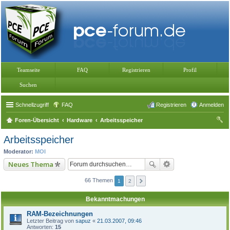
Teamseite
FAQ
Registrieren
Profil
Suchen
Schnellzugriff
FAQ
Registrieren
Anmelden
Foren-Übersicht
Hardware
Arbeitsspeicher
uc
Arbeitsspeicher
he
Moderator:
MOI
Neues Thema
66 Themen
1
2
Bekanntmachungen
RAM-Bezeichnungen
Letzter Beitrag von
sapuz
«
21.03.2007, 09:46
Antworten:
15