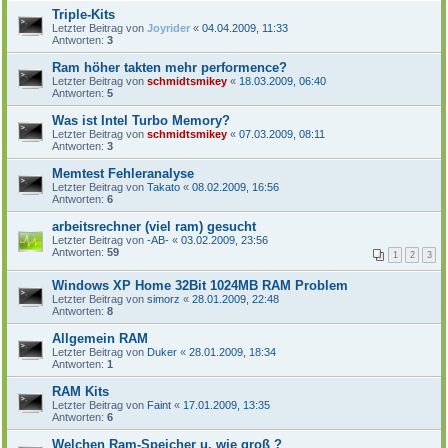
Triple-Kits
Letzter Beitrag von
Joyrider
«
04.04.2009, 11:33
Antworten:
3
Ram höher takten mehr performence?
Letzter Beitrag von
schmidtsmikey
«
18.03.2009, 06:40
Antworten:
5
Was ist Intel Turbo Memory?
Letzter Beitrag von
schmidtsmikey
«
07.03.2009, 08:11
Antworten:
3
Memtest Fehleranalyse
Letzter Beitrag von
Takato
«
08.02.2009, 16:56
Antworten:
6
arbeitsrechner (viel ram) gesucht
Letzter Beitrag von
-AB-
«
03.02.2009, 23:56
Antworten:
59
1
2
3
Windows XP Home 32Bit 1024MB RAM Problem
Letzter Beitrag von
simorz
«
28.01.2009, 22:48
Antworten:
8
Allgemein RAM
Letzter Beitrag von
Duker
«
28.01.2009, 18:34
Antworten:
1
RAM Kits
Letzter Beitrag von
Faint
«
17.01.2009, 13:35
Antworten:
6
Welchen Ram-Speicher u. wie groß ?