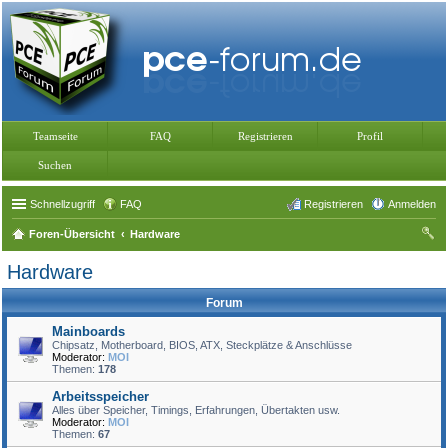
Teamseite
FAQ
Registrieren
Profil
Suchen
Schnellzugriff
FAQ
Registrieren
Anmelden
Foren-Übersicht
Hardware
uc
Hardware
he
Forum
Mainboards
Chipsatz, Motherboard, BIOS, ATX, Steckplätze & Anschlüsse
Moderator:
MOI
Themen:
178
Arbeitsspeicher
Alles über Speicher, Timings, Erfahrungen, Übertakten usw.
Moderator:
MOI
Themen:
67