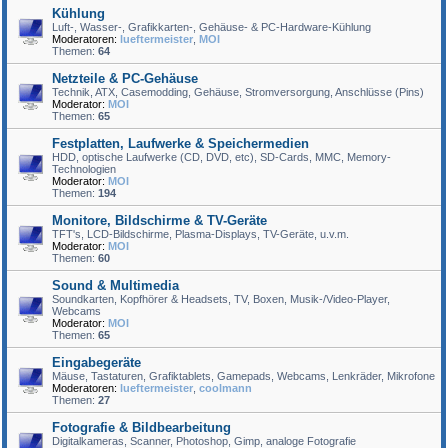
Kühlung
Luft-, Wasser-, Grafikkarten-, Gehäuse- & PC-Hardware-Kühlung
Moderatoren:
lueftermeister
,
MOI
Themen:
64
Netzteile & PC-Gehäuse
Technik, ATX, Casemodding, Gehäuse, Stromversorgung, Anschlüsse (Pins)
Moderator:
MOI
Themen:
65
Festplatten, Laufwerke & Speichermedien
HDD, optische Laufwerke (CD, DVD, etc), SD-Cards, MMC, Memory-
Technologien
Moderator:
MOI
Themen:
194
Monitore, Bildschirme & TV-Geräte
TFT's, LCD-Bildschirme, Plasma-Displays, TV-Geräte, u.v.m.
Moderator:
MOI
Themen:
60
Sound & Multimedia
Soundkarten, Kopfhörer & Headsets, TV, Boxen, Musik-/Video-Player,
Webcams
Moderator:
MOI
Themen:
65
Eingabegeräte
Mäuse, Tastaturen, Grafiktablets, Gamepads, Webcams, Lenkräder, Mikrofone
Moderatoren:
lueftermeister
,
coolmann
Themen:
27
Fotografie & Bildbearbeitung
Digitalkameras, Scanner, Photoshop, Gimp, analoge Fotografie