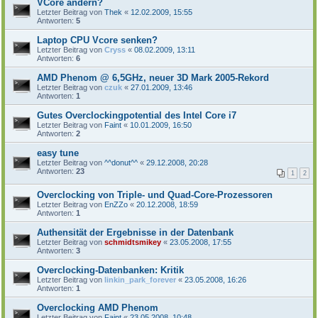
VCore ändern?
Letzter Beitrag von
Thek
«
12.02.2009, 15:55
Antworten:
5
Laptop CPU Vcore senken?
Letzter Beitrag von
Cryss
«
08.02.2009, 13:11
Antworten:
6
AMD Phenom @ 6,5GHz, neuer 3D Mark 2005-Rekord
Letzter Beitrag von
czuk
«
27.01.2009, 13:46
Antworten:
1
Gutes Overclockingpotential des Intel Core i7
Letzter Beitrag von
Faint
«
10.01.2009, 16:50
Antworten:
2
easy tune
Letzter Beitrag von
^^donut^^
«
29.12.2008, 20:28
Antworten:
23
1
2
Overclocking von Triple- und Quad-Core-Prozessoren
Letzter Beitrag von
EnZZo
«
20.12.2008, 18:59
Antworten:
1
Authensität der Ergebnisse in der Datenbank
Letzter Beitrag von
schmidtsmikey
«
23.05.2008, 17:55
Antworten:
3
Overclocking-Datenbanken: Kritik
Letzter Beitrag von
linkin_park_forever
«
23.05.2008, 16:26
Antworten:
1
Overclocking AMD Phenom
Letzter Beitrag von
Faint
«
23.05.2008, 10:48