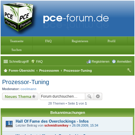
Teamseite
FAQ
Registrieren
Profil
Suchen
Schnellzugriff
FAQ
Registrieren
Anmelden
Foren-Übersicht
Prozessoren
Prozessor-Tuning
uc
Prozessor-Tuning
he
Moderator:
coolmann
Neues Thema
28 Themen • Seite
1
von
1
Bekanntmachungen
Hall Of Fame des Overclockings - Infos
Letzter Beitrag von
schmidtsmikey
«
26.09.2009, 15:34