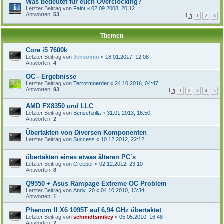
Was bedeutet für euch Overclocking?
Letzter Beitrag von
Faint
«
02.09.2008, 20:12
Antworten:
53
1
2
3
Themen
Core i5 7600k
Letzter Beitrag von
Jensomio
«
18.01.2017, 12:08
Antworten:
4
OC - Ergebnisse
Letzter Beitrag von
Terrormoerder
«
24.10.2016, 04:47
Antworten:
93
1
2
3
4
5
AMD FX8350 und LLC
Letzter Beitrag von
Benschzilla
«
31.01.2013, 16:50
Antworten:
2
Übertakten von Diversen Komponenten
Letzter Beitrag von
Success
«
10.12.2012, 22:12
übertakten eines etwas älteren PC`s
Letzter Beitrag von
Creeper
«
02.12.2012, 23:10
Antworten:
8
Q9550 + Asus Rampage Extreme OC Problem
Letzter Beitrag von
Andy_20
«
04.10.2010, 13:34
Antworten:
1
Phenom II X6 1095T auf 6,94 GHz übertaktet
Letzter Beitrag von
schmidtsmikey
«
05.05.2010, 16:48
Antworten:
2