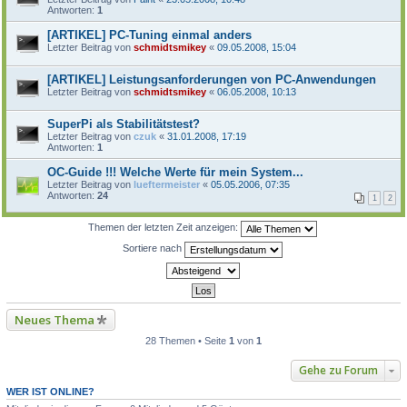
Antworten:
1
[ARTIKEL] PC-Tuning einmal anders
Letzter Beitrag von
schmidtsmikey
«
09.05.2008, 15:04
[ARTIKEL] Leistungsanforderungen von PC-Anwendungen
Letzter Beitrag von
schmidtsmikey
«
06.05.2008, 10:13
SuperPi als Stabilitätstest?
Letzter Beitrag von
czuk
«
31.01.2008, 17:19
Antworten:
1
OC-Guide !!! Welche Werte für mein System...
Letzter Beitrag von
lueftermeister
«
05.05.2006, 07:35
Antworten:
24
1
2
Themen der letzten Zeit anzeigen:
Sortiere nach
Neues Thema
28 Themen • Seite
1
von
1
Gehe zu Forum
WER IST ONLINE?