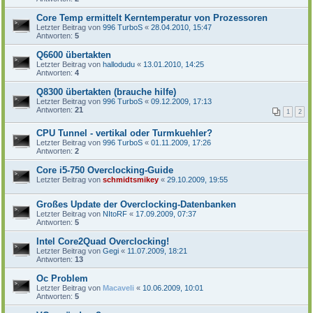
Core Temp ermittelt Kerntemperatur von Prozessoren
Letzter Beitrag von
996 TurboS
«
28.04.2010, 15:47
Antworten:
5
Q6600 übertakten
Letzter Beitrag von
hallodudu
«
13.01.2010, 14:25
Antworten:
4
Q8300 übertakten (brauche hilfe)
Letzter Beitrag von
996 TurboS
«
09.12.2009, 17:13
Antworten:
21
1
2
CPU Tunnel - vertikal oder Turmkuehler?
Letzter Beitrag von
996 TurboS
«
01.11.2009, 17:26
Antworten:
2
Core i5-750 Overclocking-Guide
Letzter Beitrag von
schmidtsmikey
«
29.10.2009, 19:55
Großes Update der Overclocking-Datenbanken
Letzter Beitrag von
NItoRF
«
17.09.2009, 07:37
Antworten:
5
Intel Core2Quad Overclocking!
Letzter Beitrag von
Gegi
«
11.07.2009, 18:21
Antworten:
13
Oc Problem
Letzter Beitrag von
Macaveli
«
10.06.2009, 10:01
Antworten:
5