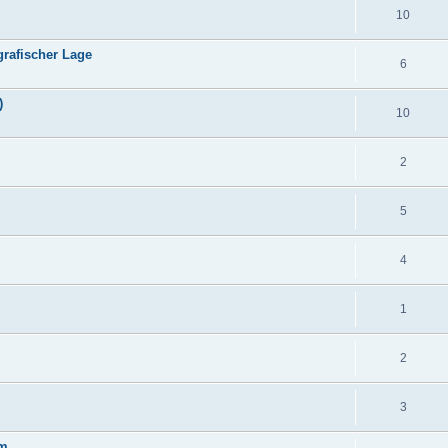
10
grafischer Lage
6
)
10
2
5
4
1
2
3
mm