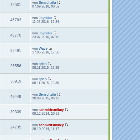
t
r
e
von
Benschzilla
72531
r
B
s
N
07.09.2016, 08:52
a
e
t
e
g
i
e
u
t
r
e
von
Joyrider
46783
r
B
s
N
11.08.2016, 19:34
a
e
t
e
g
i
e
u
t
r
e
von
Joyrider
48770
r
B
s
N
23.07.2016, 07:45
a
e
t
e
g
i
e
u
t
r
e
von
Wave
22491
r
B
s
N
17.05.2016, 17:00
a
e
t
e
g
i
e
u
t
r
e
von
tipico
26556
r
B
s
N
08.11.2015, 22:38
a
e
t
e
g
i
e
u
t
r
e
von
tipico
38919
r
B
s
N
08.11.2015, 22:36
a
e
t
e
g
i
e
u
t
r
e
von
Benschzilla
49449
r
B
s
N
30.09.2015, 06:11
a
e
t
e
g
i
e
u
t
r
e
von
schmidtsmikey
30339
r
B
s
N
09.12.2014, 20:32
a
e
t
e
g
i
e
u
t
r
e
von
schmidtsmikey
24735
r
B
s
N
28.10.2014, 11:17
a
e
t
e
g
i
e
u
t
r
e