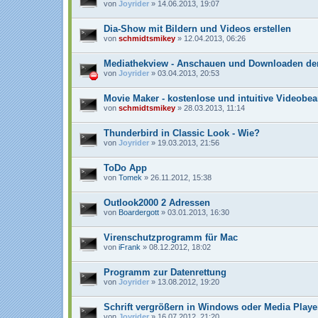
von
Joyrider
» 14.06.2013, 19:07
Dia-Show mit Bildern und Videos erstellen
von
schmidtsmikey
» 12.04.2013, 06:26
Mediathekview - Anschauen und Downloaden de
von
Joyrider
» 03.04.2013, 20:53
Movie Maker - kostenlose und intuitive Videobea
von
schmidtsmikey
» 28.03.2013, 11:14
Thunderbird in Classic Look - Wie?
von
Joyrider
» 19.03.2013, 21:56
ToDo App
von
Tomek
» 26.11.2012, 15:38
Outlook2000 2 Adressen
von
Boardergott
» 03.01.2013, 16:30
Virenschutzprogramm für Mac
von
iFrank
» 08.12.2012, 18:02
Programm zur Datenrettung
von
Joyrider
» 13.08.2012, 19:20
Schrift vergrößern in Windows oder Media Playe
von
Joyrider
» 16.07.2012, 21:20