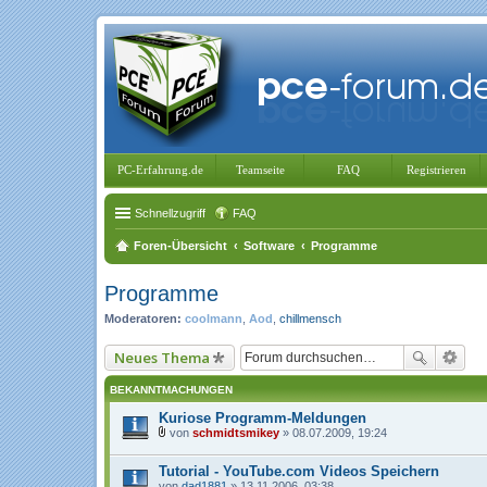
PC-Erfahrung.de
Teamseite
FAQ
Registrieren
Schnellzugriff
FAQ
Foren-Übersicht
Software
Programme
Programme
Moderatoren:
coolmann
,
Aod
,
chillmensch
Neues Thema
BEKANNTMACHUNGEN
Kuriose Programm-Meldungen
von
schmidtsmikey
» 08.07.2009, 19:24
D
a
Tutorial - YouTube.com Videos Speichern
t
e
von
dad1881
» 13.11.2006, 03:38