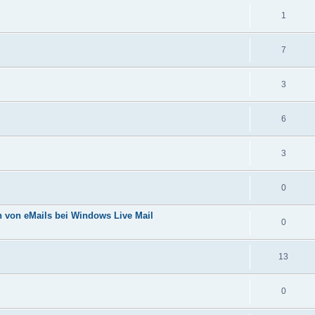
1
7
3
6
3
0
 von eMails bei Windows Live Mail
0
13
0