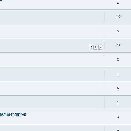
1
13
5
20
1
2
8
7
6
1
zusammenführen
3