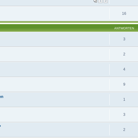
1
2
16
ANTWORTEN
3
2
4
9
en
1
3
?
2