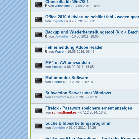
n
Clonezilla für Win7/8.1
h
von
win8clone
» 04.09.2016, 10:21
a
D
n
a
g
Office 2010 Aktivierung schlägt fehl - wegen geo
t
e
von
Joyrider
» 06.08.2016, 07:31
i
a
n
Backup und Wiederherstellungstool (Kix + Batch
h
von
Joyrider
» 18.05.2011, 18:05
a
D
n
a
g
Fehlermeldung Adobe Reader
t
e
von
Wave
» 16.05.2016, 08:45
i
D
a
a
n
MP4 in AVI umwandeln
t
h
e
von
Ironbird
» 06.09.2011, 14:05
a
i
n
a
g
n
Multimonitor Software
h
von
H3ctor
» 19.08.2015, 16:14
a
n
g
Subversion Server unter Windows
von
sandro92
» 29.09.2015, 08:10
Firefox - Passwort speichern erneut anzeigen
von
schmidtsmikey
» 07.12.2014, 18:28
Suche Bildbearbeitungsprogramm
von
Joyrider
» 01.04.2012, 14:36
Schlagwort/Tag Verwaltung - Tool oder Progra