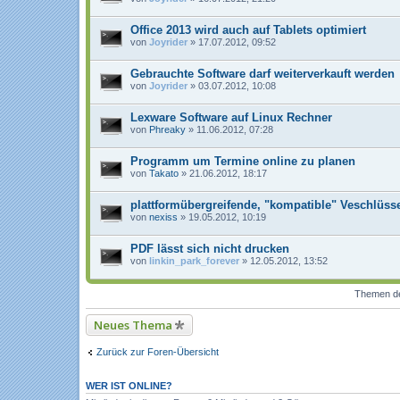
Office 2013 wird auch auf Tablets optimiert
von
Joyrider
» 17.07.2012, 09:52
Gebrauchte Software darf weiterverkauft werden
von
Joyrider
» 03.07.2012, 10:08
Lexware Software auf Linux Rechner
von
Phreaky
» 11.06.2012, 07:28
Programm um Termine online zu planen
von
Takato
» 21.06.2012, 18:17
plattformübergreifende, "kompatible" Veschlüss
von
nexiss
» 19.05.2012, 10:19
PDF lässt sich nicht drucken
von
linkin_park_forever
» 12.05.2012, 13:52
Themen der
Neues Thema
Zurück zur Foren-Übersicht
WER IST ONLINE?