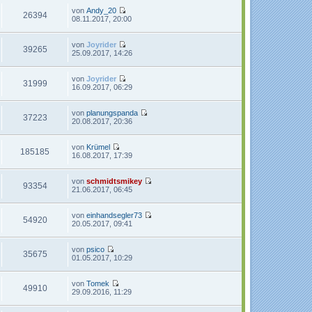
t
r
e
von
Andy_20
26394
r
B
s
N
08.11.2017, 20:00
a
e
t
e
g
i
e
u
t
r
e
von
Joyrider
39265
r
B
s
N
25.09.2017, 14:26
a
e
t
e
g
i
e
u
t
r
e
von
Joyrider
31999
r
B
s
N
16.09.2017, 06:29
a
e
t
e
g
i
e
u
t
r
e
von
planungspanda
37223
r
B
s
N
20.08.2017, 20:36
a
e
t
e
g
i
e
u
t
r
e
von
Krümel
185185
r
B
s
N
16.08.2017, 17:39
a
e
t
e
g
i
e
u
t
r
e
von
schmidtsmikey
93354
r
B
s
N
21.06.2017, 06:45
a
e
t
e
g
i
e
u
t
r
e
von
einhandsegler73
54920
r
B
s
N
20.05.2017, 09:41
a
e
t
e
g
i
e
u
t
r
e
von
psico
35675
r
B
s
N
01.05.2017, 10:29
a
e
t
e
g
i
e
u
t
r
e
von
Tomek
49910
r
B
s
N
29.09.2016, 11:29
a
e
t
e
g
i
e
u