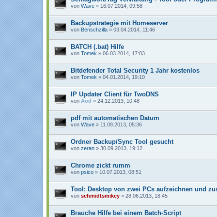
von
Wave
» 16.07.2014, 09:58
Backupstrategie mit Homeserver
von
Benschzilla
» 03.04.2014, 11:46
BATCH (.bat) Hilfe
von
Tomek
» 06.03.2014, 17:03
Bitdefender Total Security 1 Jahr kostenlos
von
Tomek
» 04.01.2014, 19:10
IP Updater Client für TwoDNS
von
Aod
» 24.12.2013, 10:48
pdf mit automatischen Datum
von
Wave
» 11.09.2013, 05:36
Ordner Backup/Sync Tool gesucht
von
zeran
» 30.09.2013, 19:12
Chrome zickt rumm
von
psico
» 10.07.2013, 08:51
Tool: Desktop von zwei PCs aufzeichnen und 
von
schmidtsmikey
» 28.06.2013, 18:45
Brauche Hilfe bei einem Batch-Script