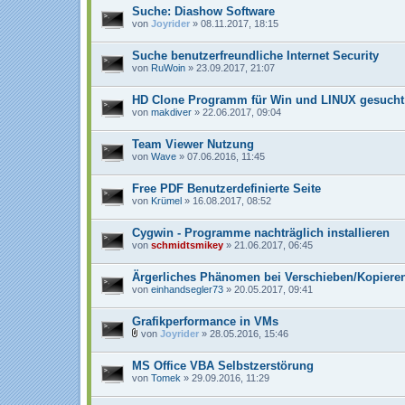
Suche: Diashow Software
von
Joyrider
» 08.11.2017, 18:15
Suche benutzerfreundliche Internet Security
von
RuWoin
» 23.09.2017, 21:07
HD Clone Programm für Win und LINUX gesucht
von
makdiver
» 22.06.2017, 09:04
Team Viewer Nutzung
von
Wave
» 07.06.2016, 11:45
Free PDF Benutzerdefinierte Seite
von
Krümel
» 16.08.2017, 08:52
Cygwin - Programme nachträglich installieren
von
schmidtsmikey
» 21.06.2017, 06:45
Ärgerliches Phänomen bei Verschieben/Kopieren
von
einhandsegler73
» 20.05.2017, 09:41
Grafikperformance in VMs
von
Joyrider
» 28.05.2016, 15:46
D
a
MS Office VBA Selbstzerstörung
t
e
von
Tomek
» 29.09.2016, 11:29
i
a