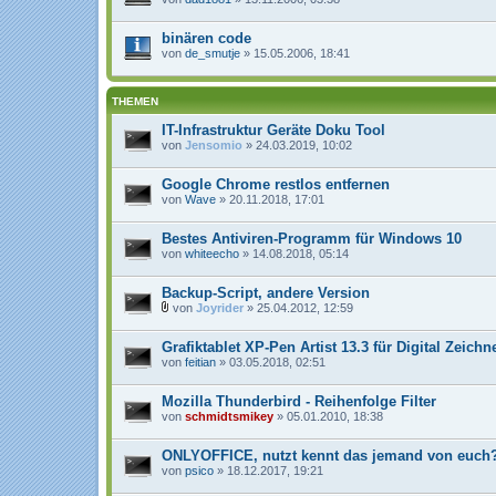
i
a
n
binären code
h
von
de_smutje
» 15.05.2006, 18:41
a
n
g
THEMEN
IT-Infrastruktur Geräte Doku Tool
von
Jensomio
» 24.03.2019, 10:02
Google Chrome restlos entfernen
von
Wave
» 20.11.2018, 17:01
Bestes Antiviren-Programm für Windows 10
von
whiteecho
» 14.08.2018, 05:14
Backup-Script, andere Version
von
Joyrider
» 25.04.2012, 12:59
D
a
Grafiktablet XP-Pen Artist 13.3 für Digital Zeichn
t
e
von
feitian
» 03.05.2018, 02:51
i
a
n
Mozilla Thunderbird - Reihenfolge Filter
h
von
schmidtsmikey
» 05.01.2010, 18:38
a
n
g
ONLYOFFICE, nutzt kennt das jemand von euch
von
psico
» 18.12.2017, 19:21