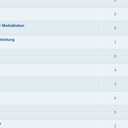
0
0
r Mediatheken
6
rbeitung
1
8
4
3
6
5
r
2