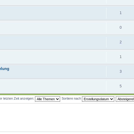
1
0
2
1
elung
3
5
 letzten Zeit anzeigen:
Sortiere nach