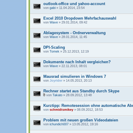
outlook-office und yahoo-account
von
gabi
» 11.04.2014, 23:54
Excel 2010 Dropdown Mehrfachauswahl
von
Wave
» 29.01.2014, 09:42
Ablagesystem - Ordnerverwaltung
von
Wave
» 28.01.2014, 11:45
DPI-Scaling
von
Tomek
» 25.12.2013, 12:19
Dokumente nach Inhalt vergleichen?
von
Wave
» 22.11.2013, 08:01
Mausrad simulieren in Windows 7
von
Joyrider
» 14.05.2013, 20:13
Rechner startet aus Standby durch Skype
von
Takato
» 28.09.2012, 13:48
D
a
Kurztipp: Remotesession ohne automatische A
t
e
von
schmidtsmikey
» 08.09.2012, 18:53
i
a
n
Problem mit neuen großen Videodateien
h
von
ichundich007
» 13.05.2012, 19:16
a
n