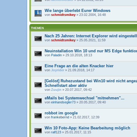
e
s
T
Wie lange überlebt Eurer Windows
h
von
schmidtsmikey
» 23.02.2004, 16:48
e
m
a
THEMEN
b
e
Nach 25 Jahren: Internet Explorer wird eingestell
i
n
von
schmidtsmikey
» 25.05.2021, 11:59
h
a
l
Neuinstallation Win 10 und nur MS Edge funktion
t
von
Paladin
» 29.10.2018, 18:13
e
t
e
Eine Frage an die alten Knacker hier
i
von
Joyrider
» 21.09.2018, 14:17
n
e
U
[Gelöst] Ruhezustand bei Win10 wird nicht angez
m
Schnellstart aber aktiv
f
von
Zuujin
» 20.07.2017, 09:42
r
a
eMails bei Systemwechsel "mitnehmen"...
g
e
von
einhandsegler73
» 20.05.2017, 09:40
.
robbot im google
von
frankebernd
» 21.02.2017, 12:39
Win 10 Foto-App: Keine Bearbeitung möglich
von
ralf123
» 25.01.2017, 11:15