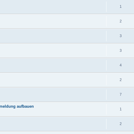
1
2
3
3
4
2
7
bmeldung aufbauen
1
2