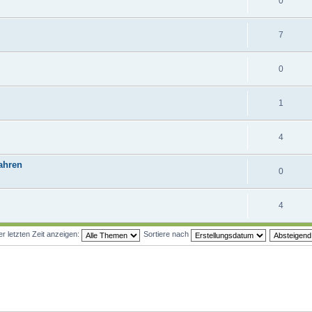
0
7
0
1
4
ahren
0
4
 letzten Zeit anzeigen:
Sortiere nach