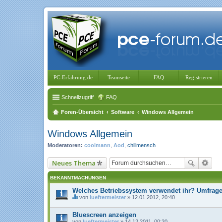
PC-Erfahrung.de
Teamseite
FAQ
Registrieren
Schnellzugriff
FAQ
Foren-Übersicht
Software
Windows Allgemein
Windows Allgemein
Moderatoren:
coolmann
,
Aod
,
chillmensch
Neues Thema
BEKANNTMACHUNGEN
Welches Betriebssystem verwendet ihr? Umfrage
von
lueftermeister
» 12.01.2012, 20:40
D
i
Bluescreen anzeigen
e
s
von
lueftermeister
» 14.12.2011, 00:20