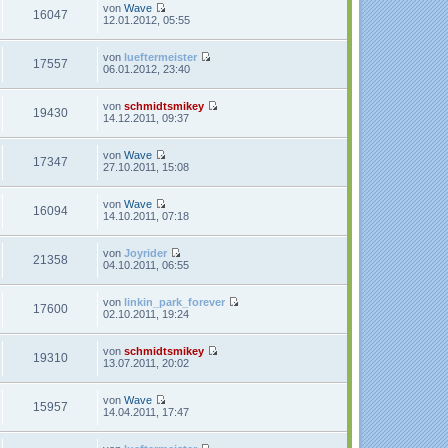
t
r
e
von
Wave
16047
r
B
s
N
12.01.2012, 05:55
a
e
t
e
g
i
e
u
t
r
e
von
lueftermeister
17557
r
B
s
N
06.01.2012, 23:40
a
e
t
e
g
i
e
u
t
r
e
von
schmidtsmikey
19430
r
B
s
N
14.12.2011, 09:37
a
e
t
e
g
i
e
u
t
r
e
von
Wave
17347
r
B
s
N
27.10.2011, 15:08
a
e
t
e
g
i
e
u
t
r
e
von
Wave
16094
r
B
s
N
14.10.2011, 07:18
a
e
t
e
g
i
e
u
t
r
e
von
Joyrider
21358
r
B
s
N
04.10.2011, 06:55
a
e
t
e
g
i
e
u
t
r
e
von
linkin_park_forever
17600
r
B
s
N
02.10.2011, 19:24
a
e
t
e
g
i
e
u
t
r
e
von
schmidtsmikey
19310
r
B
s
N
13.07.2011, 20:02
a
e
t
e
g
i
e
u
t
r
e
von
Wave
15957
r
B
s
N
14.04.2011, 17:47
a
e
t
e
g
i
e
u
t
r
e