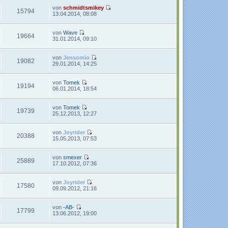
t
r
e
von
schmidtsmikey
15794
r
B
s
N
13.04.2014, 08:08
a
e
t
e
g
i
e
u
t
r
e
von
Wave
19664
r
B
s
N
31.01.2014, 09:10
a
e
t
e
g
i
e
u
t
r
e
von
Jensomio
19082
r
B
s
N
29.01.2014, 14:25
a
e
t
e
g
i
e
u
t
r
e
von
Tomek
19194
r
B
s
N
06.01.2014, 18:54
a
e
t
e
g
i
e
u
t
r
e
von
Tomek
19739
r
B
s
N
25.12.2013, 12:27
a
e
t
e
g
i
e
u
t
r
e
von
Joyrider
20388
r
B
s
N
15.05.2013, 07:53
a
e
t
e
g
i
e
u
t
r
e
von
smexer
25889
r
B
s
N
17.10.2012, 07:36
a
e
t
e
g
i
e
u
t
r
e
von
Joyrider
17580
r
B
s
N
09.09.2012, 21:16
a
e
t
e
g
i
e
u
t
r
e
von
-AB-
17799
r
B
s
N
13.06.2012, 19:00
a
e
t
e
g
i
e
u