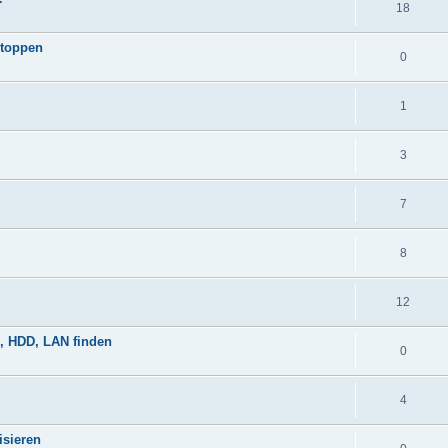
18
stoppen
0
1
3
7
8
12
, HDD, LAN finden
0
4
isieren