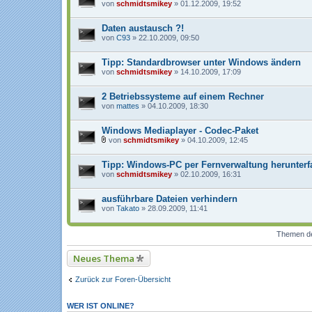
e
von
schmidtsmikey
» 01.12.2009, 19:52
i
a
n
Daten austausch ?!
h
von
C93
» 22.10.2009, 09:50
a
n
g
Tipp: Standardbrowser unter Windows ändern
von
schmidtsmikey
» 14.10.2009, 17:09
2 Betriebssysteme auf einem Rechner
von
mattes
» 04.10.2009, 18:30
Windows Mediaplayer - Codec-Paket
von
schmidtsmikey
» 04.10.2009, 12:45
D
a
Tipp: Windows-PC per Fernverwaltung herunterf
t
e
von
schmidtsmikey
» 02.10.2009, 16:31
i
a
n
ausführbare Dateien verhindern
h
von
Takato
» 28.09.2009, 11:41
a
n
g
Themen der
Neues Thema
Zurück zur Foren-Übersicht
WER IST ONLINE?