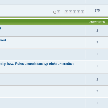
175
1
…
5
6
7
8
9
ANTWORTEN
t
2
iert.
9
1
eigt bzw. Ruhezustandsdateityp nicht unterstützt,
1
2
2
1