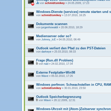
e
von
schmidtsmikey
» 24.05.2009, 17:23
i
D
a
i
n
Windows-Dienste (services) remote starten und 
e
h
s
von
schmidtsmikey
» 13.07.2010, 16:25
a
e
n
s
g
T
Dokumente scannen
h
von
jurgenhowaldt
» 20.06.2010, 18:29
e
m
a
Medienserver oder so?
b
von
Johnny_IcE
» 04.05.2010, 06:49
e
i
n
Outlook verliert den Pfad zu den PST-Dateien
h
von
darkeye
» 25.03.2010, 08:33
a
l
t
Frage (Run.dll Problem)
e
von
nad
» 24.02.2010, 17:34
t
D
e
a
i
Externe Festplatte+Win98
t
n
e
von
Wave
» 05.02.2010, 17:26
e
i
U
a
m
n
Windows perfmon: Schwachstellen in CPU, RAM
f
h
von
schmidtsmikey
» 30.01.2010, 23:50
r
a
a
n
g
g
Outlook Speicherbegrenzung
e
von
Wave
» 28.12.2009, 12:31
.
D
a
Windows-Uhrzeit mit (Atom-)Zeitserver synchron
t