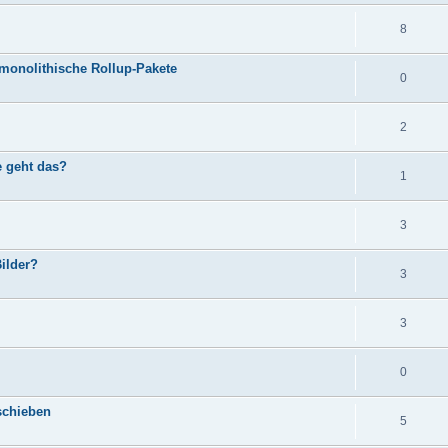
8
 monolithische Rollup-Pakete
0
2
e geht das?
1
3
Bilder?
3
3
0
schieben
5