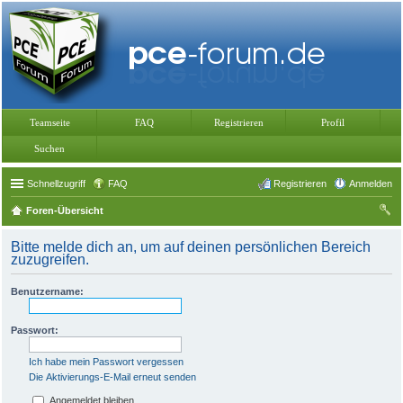
Teamseite
FAQ
Registrieren
Profil
Suchen
Schnellzugriff
FAQ
Registrieren
Anmelden
Foren-Übersicht
uc
Bitte melde dich an, um auf deinen persönlichen Bereich
he
zuzugreifen.
Benutzername:
Passwort:
Ich habe mein Passwort vergessen
Die Aktivierungs-E-Mail erneut senden
Angemeldet bleiben