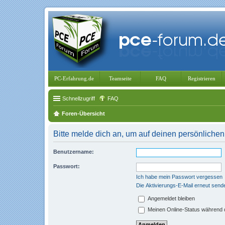
PC-Erfahrung.de
Teamseite
FAQ
Registrieren
Schnellzugriff
FAQ
Foren-Übersicht
Bitte melde dich an, um auf deinen persönlichen
Benutzername:
Passwort:
Ich habe mein Passwort vergessen
Die Aktivierungs-E-Mail erneut send
Angemeldet bleiben
Meinen Online-Status während d