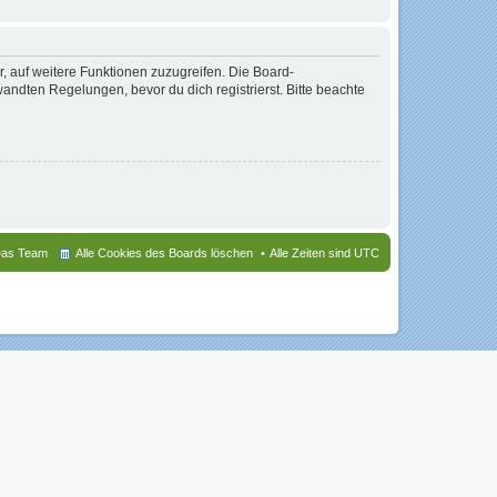
r, auf weitere Funktionen zuzugreifen. Die Board-
ndten Regelungen, bevor du dich registrierst. Bitte beachte
as Team
Alle Cookies des Boards löschen
Alle Zeiten sind
UTC