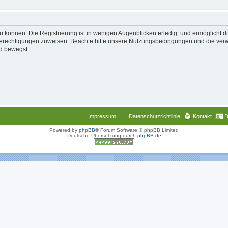
 können. Die Registrierung ist in wenigen Augenblicken erledigt und ermöglicht di
 Berechtigungen zuweisen. Beachte bitte unsere Nutzungsbedingungen und die verwa
d bewegst.
Impressum
Datenschutzrichtlinie
Kontakt
D
Powered by
phpBB
® Forum Software © phpBB Limited
Deutsche Übersetzung durch
phpBB.de