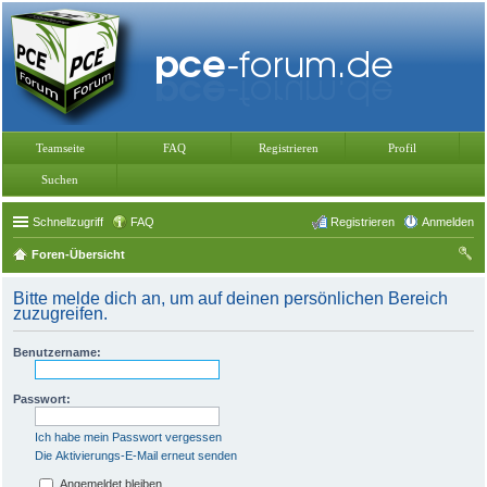
Teamseite
FAQ
Registrieren
Profil
Suchen
Schnellzugriff
FAQ
Registrieren
Anmelden
Foren-Übersicht
uc
Bitte melde dich an, um auf deinen persönlichen Bereich
he
zuzugreifen.
Benutzername:
Passwort:
Ich habe mein Passwort vergessen
Die Aktivierungs-E-Mail erneut senden
Angemeldet bleiben