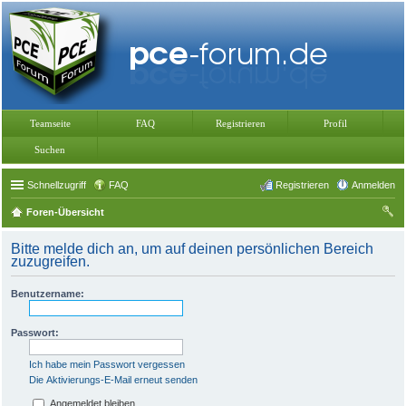
Teamseite
FAQ
Registrieren
Profil
Suchen
Schnellzugriff
FAQ
Registrieren
Anmelden
Foren-Übersicht
uc
Bitte melde dich an, um auf deinen persönlichen Bereich
he
zuzugreifen.
Benutzername:
Passwort:
Ich habe mein Passwort vergessen
Die Aktivierungs-E-Mail erneut senden
Angemeldet bleiben