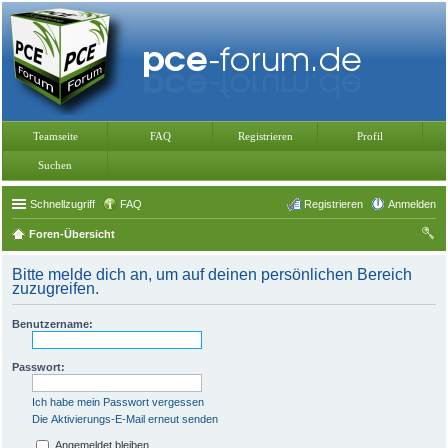
Teamseite
FAQ
Registrieren
Profil
Suchen
Schnellzugriff
FAQ
Registrieren
Anmelden
Foren-Übersicht
uc
Bitte melde dich an, um auf deinen persönlichen Bereich
he
zuzugreifen.
Benutzername:
Passwort:
Ich habe mein Passwort vergessen
Die Aktivierungs-E-Mail erneut senden
Angemeldet bleiben