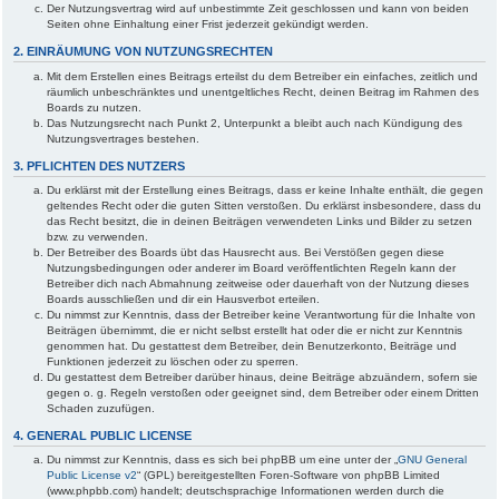
Der Nutzungsvertrag wird auf unbestimmte Zeit geschlossen und kann von beiden
Seiten ohne Einhaltung einer Frist jederzeit gekündigt werden.
2. EINRÄUMUNG VON NUTZUNGSRECHTEN
Mit dem Erstellen eines Beitrags erteilst du dem Betreiber ein einfaches, zeitlich und
räumlich unbeschränktes und unentgeltliches Recht, deinen Beitrag im Rahmen des
Boards zu nutzen.
Das Nutzungsrecht nach Punkt 2, Unterpunkt a bleibt auch nach Kündigung des
Nutzungsvertrages bestehen.
3. PFLICHTEN DES NUTZERS
Du erklärst mit der Erstellung eines Beitrags, dass er keine Inhalte enthält, die gegen
geltendes Recht oder die guten Sitten verstoßen. Du erklärst insbesondere, dass du
das Recht besitzt, die in deinen Beiträgen verwendeten Links und Bilder zu setzen
bzw. zu verwenden.
Der Betreiber des Boards übt das Hausrecht aus. Bei Verstößen gegen diese
Nutzungsbedingungen oder anderer im Board veröffentlichten Regeln kann der
Betreiber dich nach Abmahnung zeitweise oder dauerhaft von der Nutzung dieses
Boards ausschließen und dir ein Hausverbot erteilen.
Du nimmst zur Kenntnis, dass der Betreiber keine Verantwortung für die Inhalte von
Beiträgen übernimmt, die er nicht selbst erstellt hat oder die er nicht zur Kenntnis
genommen hat. Du gestattest dem Betreiber, dein Benutzerkonto, Beiträge und
Funktionen jederzeit zu löschen oder zu sperren.
Du gestattest dem Betreiber darüber hinaus, deine Beiträge abzuändern, sofern sie
gegen o. g. Regeln verstoßen oder geeignet sind, dem Betreiber oder einem Dritten
Schaden zuzufügen.
4. GENERAL PUBLIC LICENSE
Du nimmst zur Kenntnis, dass es sich bei phpBB um eine unter der „
GNU General
Public License v2
“ (GPL) bereitgestellten Foren-Software von phpBB Limited
(www.phpbb.com) handelt; deutschsprachige Informationen werden durch die