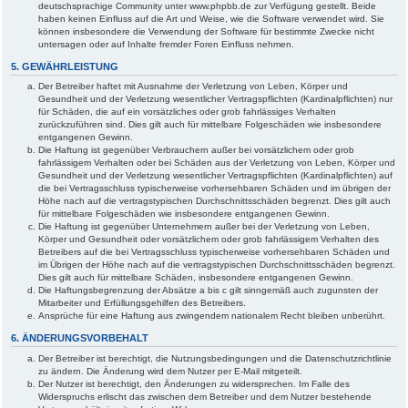
deutschsprachige Community unter www.phpbb.de zur Verfügung gestellt. Beide
haben keinen Einfluss auf die Art und Weise, wie die Software verwendet wird. Sie
können insbesondere die Verwendung der Software für bestimmte Zwecke nicht
untersagen oder auf Inhalte fremder Foren Einfluss nehmen.
5. GEWÄHRLEISTUNG
Der Betreiber haftet mit Ausnahme der Verletzung von Leben, Körper und
Gesundheit und der Verletzung wesentlicher Vertragspflichten (Kardinalpflichten) nur
für Schäden, die auf ein vorsätzliches oder grob fahrlässiges Verhalten
zurückzuführen sind. Dies gilt auch für mittelbare Folgeschäden wie insbesondere
entgangenen Gewinn.
Die Haftung ist gegenüber Verbrauchern außer bei vorsätzlichem oder grob
fahrlässigem Verhalten oder bei Schäden aus der Verletzung von Leben, Körper und
Gesundheit und der Verletzung wesentlicher Vertragspflichten (Kardinalpflichten) auf
die bei Vertragsschluss typischerweise vorhersehbaren Schäden und im übrigen der
Höhe nach auf die vertragstypischen Durchschnittsschäden begrenzt. Dies gilt auch
für mittelbare Folgeschäden wie insbesondere entgangenen Gewinn.
Die Haftung ist gegenüber Unternehmern außer bei der Verletzung von Leben,
Körper und Gesundheit oder vorsätzlichem oder grob fahrlässigem Verhalten des
Betreibers auf die bei Vertragsschluss typischerweise vorhersehbaren Schäden und
im Übrigen der Höhe nach auf die vertragstypischen Durchschnittsschäden begrenzt.
Dies gilt auch für mittelbare Schäden, insbesondere entgangenen Gewinn.
Die Haftungsbegrenzung der Absätze a bis c gilt sinngemäß auch zugunsten der
Mitarbeiter und Erfüllungsgehilfen des Betreibers.
Ansprüche für eine Haftung aus zwingendem nationalem Recht bleiben unberührt.
6. ÄNDERUNGSVORBEHALT
Der Betreiber ist berechtigt, die Nutzungsbedingungen und die Datenschutzrichtlinie
zu ändern. Die Änderung wird dem Nutzer per E-Mail mitgeteilt.
Der Nutzer ist berechtigt, den Änderungen zu widersprechen. Im Falle des
Widerspruchs erlischt das zwischen dem Betreiber und dem Nutzer bestehende