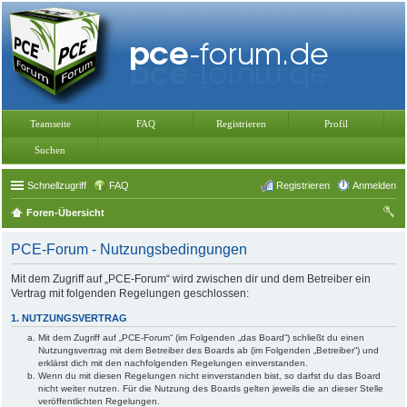
Teamseite
FAQ
Registrieren
Profil
Suchen
Schnellzugriff
FAQ
Registrieren
Anmelden
Foren-Übersicht
uc
PCE-Forum - Nutzungsbedingungen
he
Mit dem Zugriff auf „PCE-Forum“ wird zwischen dir und dem Betreiber ein
Vertrag mit folgenden Regelungen geschlossen:
1. NUTZUNGSVERTRAG
Mit dem Zugriff auf „PCE-Forum“ (im Folgenden „das Board“) schließt du einen
Nutzungsvertrag mit dem Betreiber des Boards ab (im Folgenden „Betreiber“) und
erklärst dich mit den nachfolgenden Regelungen einverstanden.
Wenn du mit diesen Regelungen nicht einverstanden bist, so darfst du das Board
nicht weiter nutzen. Für die Nutzung des Boards gelten jeweils die an dieser Stelle
veröffentlichten Regelungen.