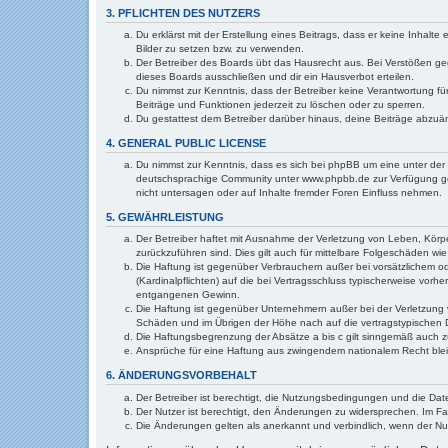
3. PFLICHTEN DES NUTZERS
Du erklärst mit der Erstellung eines Beitrags, dass er keine Inhalt
Bilder zu setzen bzw. zu verwenden.
Der Betreiber des Boards übt das Hausrecht aus. Bei Verstößen g
dieses Boards ausschließen und dir ein Hausverbot erteilen.
Du nimmst zur Kenntnis, dass der Betreiber keine Verantwortung für 
Beiträge und Funktionen jederzeit zu löschen oder zu sperren.
Du gestattest dem Betreiber darüber hinaus, deine Beiträge abzuä
4. GENERAL PUBLIC LICENSE
Du nimmst zur Kenntnis, dass es sich bei phpBB um eine unter der 
deutschsprachige Community unter www.phpbb.de zur Verfügung gest
nicht untersagen oder auf Inhalte fremder Foren Einfluss nehmen.
5. GEWÄHRLEISTUNG
Der Betreiber haftet mit Ausnahme der Verletzung von Leben, Körper
zurückzuführen sind. Dies gilt auch für mittelbare Folgeschäden 
Die Haftung ist gegenüber Verbrauchern außer bei vorsätzlichem o
(Kardinalpflichten) auf die bei Vertragsschluss typischerweise vo
entgangenen Gewinn.
Die Haftung ist gegenüber Unternehmern außer bei der Verletzung 
Schäden und im Übrigen der Höhe nach auf die vertragstypischen 
Die Haftungsbegrenzung der Absätze a bis c gilt sinngemäß auch zu
Ansprüche für eine Haftung aus zwingendem nationalem Recht blei
6. ÄNDERUNGSVORBEHALT
Der Betreiber ist berechtigt, die Nutzungsbedingungen und die Date
Der Nutzer ist berechtigt, den Änderungen zu widersprechen. Im Fa
Die Änderungen gelten als anerkannt und verbindlich, wenn der N