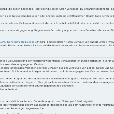
e enthält, die gegen geltendes Recht oder die guten Sitten verstoßen. Du erklärst insbesondere, 
egen diese Nutzungsbedingungen oder anderer im Board veröffentlichten Regeln kann der Betre
die Inhalte von Beiträgen übernimmt, die er nicht selbst erstellt hat oder die er nicht zur Kenn
ndern, sofern sie gegen o. g. Regeln verstoßen oder geeignet sind, dem Betreiber oder einem D
„
GNU General Public License v2
“ (GPL) bereitgestellten Foren-Software von phpBB Limited (ww
ellt. Beide haben keinen Einfluss auf die Art und Weise, wie die Software verwendet wird. Si
 und Gesundheit und der Verletzung wesentlicher Vertragspflichten (Kardinalpflichten) nur für Sc
wie insbesondere entgangenen Gewinn.
der grob fahrlässigem Verhalten oder bei Schäden aus der Verletzung von Leben, Körper und Ges
rhersehbaren Schäden und im übrigen der Höhe nach auf die vertragstypischen Durchschnittsschäde
von Leben, Körper und Gesundheit oder vorsätzlichem oder grob fahrlässigem Verhalten des Betr
Durchschnittsschäden begrenzt. Dies gilt auch für mittelbare Schäden, insbesondere entgangen
gunsten der Mitarbeiter und Erfüllungsgehilfen des Betreibers.
ben unberührt.
nschutzrichtlinie zu ändern. Die Änderung wird dem Nutzer per E-Mail mitgeteilt.
lle des Widerspruchs erlischt das zwischen dem Betreiber und dem Nutzer bestehende Vertragsverh
utzer den Änderungen zugestimmt hat.