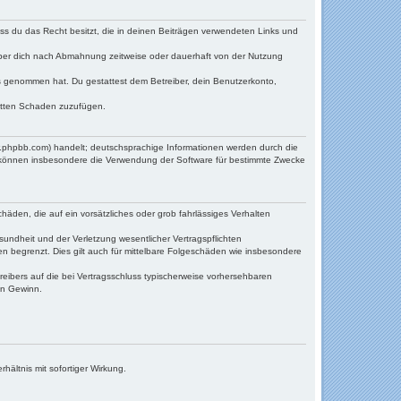
dass du das Recht besitzt, die in deinen Beiträgen verwendeten Links und
iber dich nach Abmahnung zeitweise oder dauerhaft von der Nutzung
tnis genommen hat. Du gestattest dem Betreiber, dein Benutzerkonto,
ritten Schaden zuzufügen.
w.phpbb.com) handelt; deutschsprachige Informationen werden durch die
e können insbesondere die Verwendung der Software für bestimmte Zwecke
häden, die auf ein vorsätzliches oder grob fahrlässiges Verhalten
undheit und der Verletzung wesentlicher Vertragspflichten
n begrenzt. Dies gilt auch für mittelbare Folgeschäden wie insbesondere
eibers auf die bei Vertragsschluss typischerweise vorhersehbaren
en Gewinn.
ältnis mit sofortiger Wirkung.