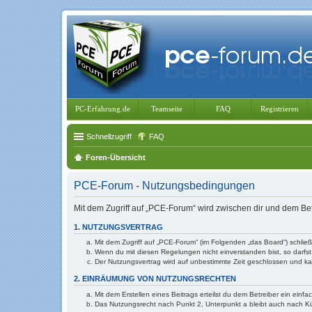
PC-Erfahrung.de
Teamseite
FAQ
Registrieren
Schnellzugriff
FAQ
Foren-Übersicht
PCE-Forum - Nutzungsbedingungen
Mit dem Zugriff auf „PCE-Forum“ wird zwischen dir und dem Be
1. NUTZUNGSVERTRAG
Mit dem Zugriff auf „PCE-Forum“ (im Folgenden „das Board“) schlie
Wenn du mit diesen Regelungen nicht einverstanden bist, so darfst 
Der Nutzungsvertrag wird auf unbestimmte Zeit geschlossen und kan
2. EINRÄUMUNG VON NUTZUNGSRECHTEN
Mit dem Erstellen eines Beitrags erteilst du dem Betreiber ein ein
Das Nutzungsrecht nach Punkt 2, Unterpunkt a bleibt auch nach 