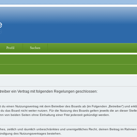
Profil
Suchen
treiber ein Vertrag mit folgenden Regelungen geschlossen:
ßt du einen Nutzungsvertrag mit dem Betreiber des Boards ab (im Folgenden „Betreiber“) und erk
du das Board nicht weiter nutzen. Für die Nutzung des Boards gelten jeweils die an dieser Stell
n von beiden Seiten ohne Einhaltung einer Frist jederzeit gekündigt werden.
faches, zeitlich und räumlich unbeschränktes und unentgeltliches Recht, deinen Beitrag im Rahme
Kündigung des Nutzungsvertrages bestehen.