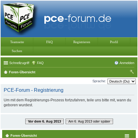
Teamseite
FAQ
Registrieren
Profil
Suchen
Schnellzugriff
FAQ
Anmelden
Foren-Übersicht
uc
Sprache:
he
PCE-Forum - Registrierung
Um mit dem Registrierungs-Prozess fortzufahren, teile uns bitte mit, wann du
geboren wurdest.
Vor dem 6. Aug 2013
Am 6. Aug 2013 oder später
Foren-Übersicht