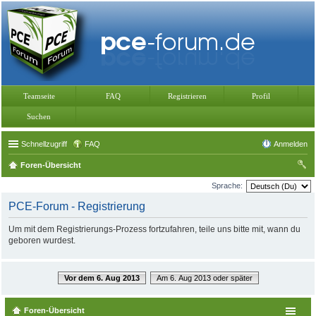
Teamseite
FAQ
Registrieren
Profil
Suchen
Schnellzugriff
FAQ
Anmelden
Foren-Übersicht
uc
Sprache:
he
PCE-Forum - Registrierung
Um mit dem Registrierungs-Prozess fortzufahren, teile uns bitte mit, wann du
geboren wurdest.
Vor dem 6. Aug 2013
Am 6. Aug 2013 oder später
Foren-Übersicht