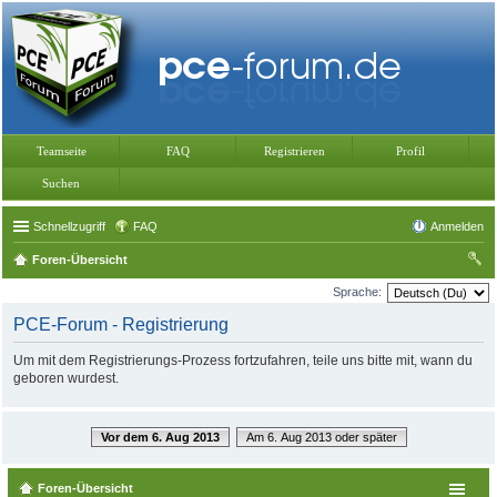
Teamseite
FAQ
Registrieren
Profil
Suchen
Schnellzugriff
FAQ
Anmelden
Foren-Übersicht
uc
Sprache:
he
PCE-Forum - Registrierung
Um mit dem Registrierungs-Prozess fortzufahren, teile uns bitte mit, wann du
geboren wurdest.
Vor dem 6. Aug 2013
Am 6. Aug 2013 oder später
Foren-Übersicht