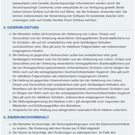
(www.phpbb.com) handelt; deutschsprachige Informationen werden durch die
deutschsprachige Community unter www.phpbb.de zur Verfügung gestellt. Beide
haben keinen Einfluss auf die Art und Weise, wie die Software verwendet wird. Sie
können insbesondere die Verwendung der Software für bestimmte Zwecke nicht
untersagen oder auf Inhalte fremder Foren Einfluss nehmen.
5. GEWÄHRLEISTUNG
Der Betreiber haftet mit Ausnahme der Verletzung von Leben, Körper und
Gesundheit und der Verletzung wesentlicher Vertragspflichten (Kardinalpflichten) nur
für Schäden, die auf ein vorsätzliches oder grob fahrlässiges Verhalten
zurückzuführen sind. Dies gilt auch für mittelbare Folgeschäden wie insbesondere
entgangenen Gewinn.
Die Haftung ist gegenüber Verbrauchern außer bei vorsätzlichem oder grob
fahrlässigem Verhalten oder bei Schäden aus der Verletzung von Leben, Körper und
Gesundheit und der Verletzung wesentlicher Vertragspflichten (Kardinalpflichten) auf
die bei Vertragsschluss typischerweise vorhersehbaren Schäden und im übrigen der
Höhe nach auf die vertragstypischen Durchschnittsschäden begrenzt. Dies gilt auch
für mittelbare Folgeschäden wie insbesondere entgangenen Gewinn.
Die Haftung ist gegenüber Unternehmern außer bei der Verletzung von Leben,
Körper und Gesundheit oder vorsätzlichem oder grob fahrlässigem Verhalten des
Betreibers auf die bei Vertragsschluss typischerweise vorhersehbaren Schäden und
im Übrigen der Höhe nach auf die vertragstypischen Durchschnittsschäden begrenzt.
Dies gilt auch für mittelbare Schäden, insbesondere entgangenen Gewinn.
Die Haftungsbegrenzung der Absätze a bis c gilt sinngemäß auch zugunsten der
Mitarbeiter und Erfüllungsgehilfen des Betreibers.
Ansprüche für eine Haftung aus zwingendem nationalem Recht bleiben unberührt.
6. ÄNDERUNGSVORBEHALT
Der Betreiber ist berechtigt, die Nutzungsbedingungen und die Datenschutzrichtlinie
zu ändern. Die Änderung wird dem Nutzer per E-Mail mitgeteilt.
Der Nutzer ist berechtigt, den Änderungen zu widersprechen. Im Falle des