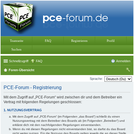
Teamseite
FAQ
Registrieren
Profil
Suchen
Schnellzugriff
FAQ
Anmelden
Foren-Übersicht
uc
Sprache:
he
PCE-Forum - Registrierung
Mit dem Zugriff auf „PCE-Forum“ wird zwischen dir und dem Betreiber ein
Vertrag mit folgenden Regelungen geschlossen:
1. NUTZUNGSVERTRAG
Mit dem Zugriff auf „PCE-Forum“ (im Folgenden „das Board“) schließt du einen
Nutzungsvertrag mit dem Betreiber des Boards ab (im Folgenden „Betreiber“) und
erklärst dich mit den nachfolgenden Regelungen einverstanden.
Wenn du mit diesen Regelungen nicht einverstanden bist, so darfst du das Board
nicht weiter nutzen. Für die Nutzung des Boards gelten jeweils die an dieser Stelle