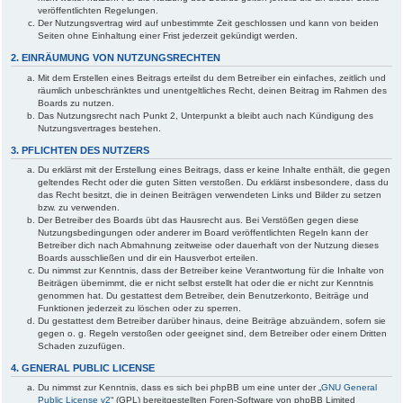
veröffentlichten Regelungen.
Der Nutzungsvertrag wird auf unbestimmte Zeit geschlossen und kann von beiden
Seiten ohne Einhaltung einer Frist jederzeit gekündigt werden.
2. EINRÄUMUNG VON NUTZUNGSRECHTEN
Mit dem Erstellen eines Beitrags erteilst du dem Betreiber ein einfaches, zeitlich und
räumlich unbeschränktes und unentgeltliches Recht, deinen Beitrag im Rahmen des
Boards zu nutzen.
Das Nutzungsrecht nach Punkt 2, Unterpunkt a bleibt auch nach Kündigung des
Nutzungsvertrages bestehen.
3. PFLICHTEN DES NUTZERS
Du erklärst mit der Erstellung eines Beitrags, dass er keine Inhalte enthält, die gegen
geltendes Recht oder die guten Sitten verstoßen. Du erklärst insbesondere, dass du
das Recht besitzt, die in deinen Beiträgen verwendeten Links und Bilder zu setzen
bzw. zu verwenden.
Der Betreiber des Boards übt das Hausrecht aus. Bei Verstößen gegen diese
Nutzungsbedingungen oder anderer im Board veröffentlichten Regeln kann der
Betreiber dich nach Abmahnung zeitweise oder dauerhaft von der Nutzung dieses
Boards ausschließen und dir ein Hausverbot erteilen.
Du nimmst zur Kenntnis, dass der Betreiber keine Verantwortung für die Inhalte von
Beiträgen übernimmt, die er nicht selbst erstellt hat oder die er nicht zur Kenntnis
genommen hat. Du gestattest dem Betreiber, dein Benutzerkonto, Beiträge und
Funktionen jederzeit zu löschen oder zu sperren.
Du gestattest dem Betreiber darüber hinaus, deine Beiträge abzuändern, sofern sie
gegen o. g. Regeln verstoßen oder geeignet sind, dem Betreiber oder einem Dritten
Schaden zuzufügen.
4. GENERAL PUBLIC LICENSE
Du nimmst zur Kenntnis, dass es sich bei phpBB um eine unter der „
GNU General
Public License v2
“ (GPL) bereitgestellten Foren-Software von phpBB Limited