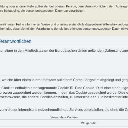
nrichtung oder andere Stelle außer der betroffenen Person, dem Verantwortlichen, dem Auftrag
ers befugt sind, die personenbezogenen Daten zu verarbeiten.
den bestimmten Fall in informierter Weise und unmissverständlich abgegebene Willensbekundung
ehen gibt, dass sie mit der Verarbeitung der sie betreffenden personenbezogenen Daten einve
Verantwortlichen
sonstiger in den Mitgliedstaaten der Europäischen Union geltenden Datenschutz
, welche über einen Internetbrowser auf einem Computersystem abgelegt und ges
e Cookies enthalten eine sogenannte Cookie-ID. Eine Cookie-ID ist eine eindeutig
tbrowser zugeordnet werden können, in dem das Cookie gespeichert wurde. Dies e
rnetbrowsern, die andere Cookies enthalten, zu unterscheiden. Ein bestimmter Int
n dieser Internetseite nutzerfreundlichere Services bereitstellen, die ohne die 
Verwendete Cookies
Wo genutzt