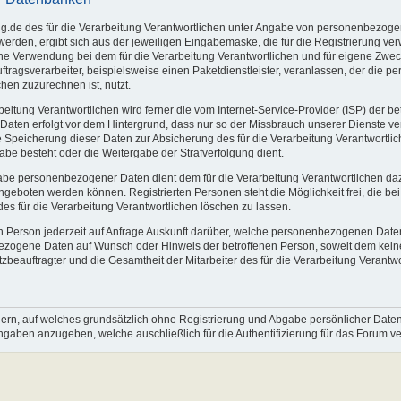
rung.de des für die Verarbeitung Verantwortlichen unter Angabe von personenbez
t werden, ergibt sich aus der jeweiligen Eingabemaske, die für die Registrierung 
e Verwendung bei dem für die Verarbeitung Verantwortlichen und für eigene Zweck
tragsverarbeiter, beispielsweise einen Paketdienstleister, veranlassen, der die p
hen zuzurechnen ist, nutzt.
arbeitung Verantwortlichen wird ferner die vom Internet-Service-Provider (ISP) der
 Daten erfolgt vor dem Hintergrund, dass nur so der Missbrauch unserer Dienste ve
e Speicherung dieser Daten zur Absicherung des für die Verarbeitung Verantwortlich
rgabe besteht oder die Weitergabe der Strafverfolgung dient.
ngabe personenbezogener Daten dient dem für die Verarbeitung Verantwortlichen da
 angeboten werden können. Registrierten Personen steht die Möglichkeit frei, di
s für die Verarbeitung Verantwortlichen löschen zu lassen.
enen Person jederzeit auf Anfrage Auskunft darüber, welche personenbezogenen Daten
nbezogene Daten auf Wunsch oder Hinweis der betroffenen Person, soweit dem kein
eauftragter und die Gesamtheit der Mitarbeiter des für die Verarbeitung Verantwo
dern, auf welches grundsätzlich ohne Registrierung und Abgabe persönlicher Date
htangaben anzugeben, welche auschließlich für die Authentifizierung für das Forum