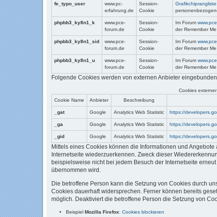
fe_typo_user
www.pc-
Session-
Grafikchiprangliste
erfahrung.de
Cookie
personenbezogene
phpbb3_ky8n1_k
www.pce-
Session-
Im Forum
www.pce
forum.de
Cookie
der Remember Me F
phpbb3_ky8n1_sid
www.pce-
Session-
Im Forum
www.pce
forum.de
Cookie
der Remember Me F
phpbb3_ky8n1_u
www.pce-
Session-
Im Forum
www.pce
forum.de
Cookie
der Remember Me F
Folgende Cookies werden von externen Anbieter eingebunden
Cookies externer
Cookie Name
Anbieter
Beschreibung
_gat
Google
Analytics Web Statistic
https://developers.go
_ga
Google
Analytics Web Statistic
https://developers.go
_gid
Google
Analytics Web Statistic
https://developers.go
Mittels eines Cookies können die Informationen und Angebote a
Internetseite wiederzuerkennen. Zweck dieser Wiedererkennung 
beispielsweise nicht bei jedem Besuch der Internetseite erne
übernommen wird.
Die betroffene Person kann die Setzung von Cookies durch unse
Cookies dauerhaft widersprechen. Ferner können bereits geset
möglich. Deaktiviert die betroffene Person die Setzung von Coo
Beispiel
Mozilla Firefox
:
Cookies blockieren