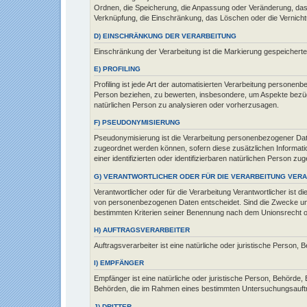
Ordnen, die Speicherung, die Anpassung oder Veränderung, das A
Verknüpfung, die Einschränkung, das Löschen oder die Vernicht
D) EINSCHRÄNKUNG DER VERARBEITUNG
Einschränkung der Verarbeitung ist die Markierung gespeicherte
E) PROFILING
Profiling ist jede Art der automatisierten Verarbeitung person
Person beziehen, zu bewerten, insbesondere, um Aspekte bezüglic
natürlichen Person zu analysieren oder vorherzusagen.
F) PSEUDONYMISIERUNG
Pseudonymisierung ist die Verarbeitung personenbezogener Date
zugeordnet werden können, sofern diese zusätzlichen Informat
einer identifizierten oder identifizierbaren natürlichen Person z
G) VERANTWORTLICHER ODER FÜR DIE VERARBEITUNG VER
Verantwortlicher oder für die Verarbeitung Verantwortlicher ist 
von personenbezogenen Daten entscheidet. Sind die Zwecke und 
bestimmten Kriterien seiner Benennung nach dem Unionsrecht 
H) AUFTRAGSVERARBEITER
Auftragsverarbeiter ist eine natürliche oder juristische Person,
I) EMPFÄNGER
Empfänger ist eine natürliche oder juristische Person, Behörde,
Behörden, die im Rahmen eines bestimmten Untersuchungsauftra
J) DRITTER