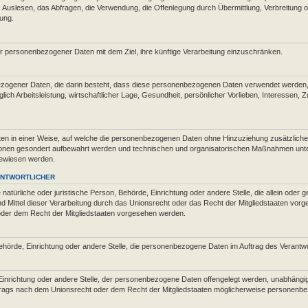
uslesen, das Abfragen, die Verwendung, die Offenlegung durch Übermittlung, Verbreitung od
ung.
r personenbezogener Daten mit dem Ziel, ihre künftige Verarbeitung einzuschränken.
enbezogener Daten, die darin besteht, dass diese personenbezogenen Daten verwendet werden, 
h Arbeitsleistung, wirtschaftlicher Lage, Gesundheit, persönlicher Vorlieben, Interessen, Zu
n in einer Weise, auf welche die personenbezogenen Daten ohne Hinzuziehung zusätzlicher 
ionen gesondert aufbewahrt werden und technischen und organisatorischen Maßnahmen unter
ugewiesen werden.
ANTWORTLICHER
die natürliche oder juristische Person, Behörde, Einrichtung oder andere Stelle, die allein od
Mittel dieser Verarbeitung durch das Unionsrecht oder das Recht der Mitgliedstaaten vor
oder dem Recht der Mitgliedstaaten vorgesehen werden.
 Behörde, Einrichtung oder andere Stelle, die personenbezogene Daten im Auftrag des Verantwo
 Einrichtung oder andere Stelle, der personenbezogene Daten offengelegt werden, unabhängig d
gs nach dem Unionsrecht oder dem Recht der Mitgliedstaaten möglicherweise personenbezo