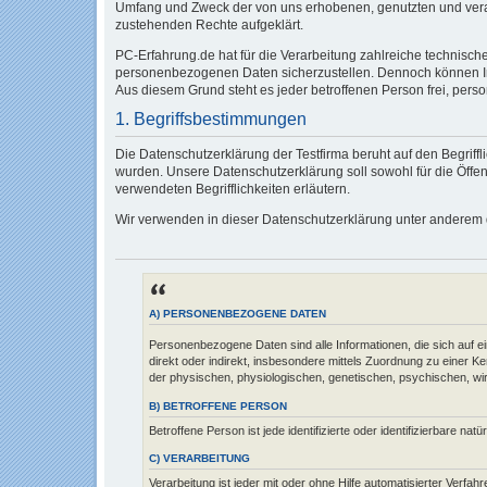
Umfang und Zweck der von uns erhobenen, genutzten und verar
zustehenden Rechte aufgeklärt.
PC-Erfahrung.de hat für die Verarbeitung zahlreiche technisc
personenbezogenen Daten sicherzustellen. Dennoch können Int
Aus diesem Grund steht es jeder betroffenen Person frei, pers
1. Begriffsbestimmungen
Die Datenschutzerklärung der Testfirma beruht auf den Begri
wurden. Unsere Datenschutzerklärung soll sowohl für die Öffen
verwendeten Begrifflichkeiten erläutern.
Wir verwenden in dieser Datenschutzerklärung unter anderem d
A) PERSONENBEZOGENE DATEN
Personenbezogene Daten sind alle Informationen, die sich auf eine
direkt oder indirekt, insbesondere mittels Zuordnung zu eine
der physischen, physiologischen, genetischen, psychischen, wirtsc
B) BETROFFENE PERSON
Betroffene Person ist jede identifizierte oder identifizierbare 
C) VERARBEITUNG
Verarbeitung ist jeder mit oder ohne Hilfe automatisierter Ve