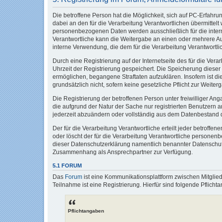
Die betroffene Person hat die Möglichkeit, sich auf PC-Erfah
dabei an den für die Verarbeitung Verantwortlichen übermittel
personenbezogenen Daten werden ausschließlich für die intern
Verantwortliche kann die Weitergabe an einen oder mehrere Auf
interne Verwendung, die dem für die Verarbeitung Verantwortlic
Durch eine Registrierung auf der Internetseite des für die Ver
Uhrzeit der Registrierung gespeichert. Die Speicherung dieser
ermöglichen, begangene Straftaten aufzuklären. Insofern ist di
grundsätzlich nicht, sofern keine gesetzliche Pflicht zur Weite
Die Registrierung der betroffenen Person unter freiwilliger A
die aufgrund der Natur der Sache nur registrierten Benutzern
jederzeit abzuändern oder vollständig aus dem Datenbestand de
Der für die Verarbeitung Verantwortliche erteilt jeder betroff
oder löscht der für die Verarbeitung Verantwortliche persone
dieser Datenschutzerklärung namentlich benannter Datenschutzb
Zusammenhang als Ansprechpartner zur Verfügung.
5.1 FORUM
Das
Forum
ist eine Kommunikationsplattform zwischen Mitglie
Teilnahme ist eine Registrierung. Hierfür sind folgende Pflic
Pflichtangaben