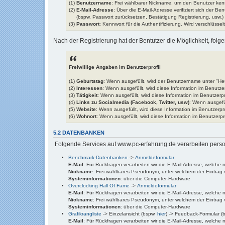
(1)
Benutzername
: Frei wählbarer Nickname, um den Benutzer ken
(2)
E-Mail-Adresse
: Über die E-Mail-Adresse verifiziert sich der Ben
(bspw. Passwort zurücksetzen, Bestätigung Registrierung, usw.)
(3)
Passwort
: Kennwort für die Authentifizierung. Wird verschlüsse
Nach der Registrierung hat der Bentutzer die Möglichkeit, folge
Freiwillige Angaben im Benutzerprofil
(1)
Geburtstag
: Wenn ausgefüllt, wird der Benutzername unter "He
(2)
Interessen
: Wenn ausgefüllt, wird diese Information im Benutzer
(3)
Tätigkeit
: Wenn ausgefüllt, wird diese Information im Benutzerpr
(4)
Links zu Socialmedia (Facebook, Twitter, usw)
: Wenn ausgefül
(5)
Website
: Wenn ausgefüllt, wird diese Information im Benutzerpro
(6)
Wohnort
: Wenn ausgefüllt, wird diese Information im Benutzerpro
5.2 DATENBANKEN
Folgende Services auf www.pc-erfahrung.de verarbeiten per
Benchmark-Datenbanken
->
Anmeldeformular
E-Mail
: Für Rückfragen verarbeiten wir die E-Mail-Adresse, welche 
Nickname
: Frei wählbares Pseudonym, unter welchem der Eintrag ve
Systeminformationen
: über die Computer-Hardware
Overclocking Hall Of Fame
->
Anmeldeformular
E-Mail
: Für Rückfragen verarbeiten wir die E-Mail-Adresse, welche 
Nickname
: Frei wählbares Pseudonym, unter welchem der Eintrag ve
Systeminformationen
: über die Computer-Hardware
Grafikrangliste
-> Einzelansicht (bspw.
hier
) -> Feedback-Formular (
E-Mail
: Für Rückfragen verarbeiten wir die E-Mail-Adresse, welche 