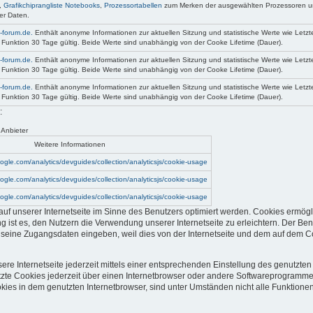
,
Grafikchiprangliste Notebooks
,
Prozessortabellen
zum Merken der ausgewählten Prozessoren un
r Daten.
-forum.de.
Enthält anonyme Informationen zur aktuellen Sitzung und statistische Werte wie Letzte
unktion 30 Tage gültig. Beide Werte sind unabhängig von der Cooke Lifetime (Dauer).
-forum.de.
Enthält anonyme Informationen zur aktuellen Sitzung und statistische Werte wie Letzte
unktion 30 Tage gültig. Beide Werte sind unabhängig von der Cooke Lifetime (Dauer).
-forum.de.
Enthält anonyme Informationen zur aktuellen Sitzung und statistische Werte wie Letzte
unktion 30 Tage gültig. Beide Werte sind unabhängig von der Cooke Lifetime (Dauer).
:
 Anbieter
Weitere Informationen
ogle.com/analytics/devguides/collection/analyticsjs/cookie-usage
ogle.com/analytics/devguides/collection/analyticsjs/cookie-usage
ogle.com/analytics/devguides/collection/analyticsjs/cookie-usage
uf unserer Internetseite im Sinne des Benutzers optimiert werden. Cookies ermögl
ist es, den Nutzern die Verwendung unserer Internetseite zu erleichtern. Der Benu
ut seine Zugangsdaten eingeben, weil dies von der Internetseite und dem auf de
re Internetseite jederzeit mittels einer entsprechenden Einstellung des genutzte
zte Cookies jederzeit über einen Internetbrowser oder andere Softwareprogramme 
kies in dem genutzten Internetbrowser, sind unter Umständen nicht alle Funktionen 