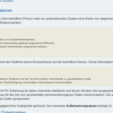
nd verwalten
ationen
rch eine betroffene Person oder ein automatisiertes System eine Reihe von allgem
 Erfasst werden:
wser und Systeminformationen,
re Internetseite gelangt (sogenannte Referrer),
nserer Internetseite angesteuert werden,
eht die Testfirma keine Rückschlüsse auf die betroffene Person. Diese Informatio
ogischen Systeme und der Technik unserer Internetseite zu gewährleisten sowie
zur Strafverfolgung notwendigen Informationen bereitzustellen.
PC-Erfahrung.de daher einerseits statistisch und ferner mit dem Ziel ausgewert
eau für die von uns verarbeiteten personenbezogenen Daten sicherzustellen. Die 
n Daten gespeichert.
gigkeit ihrer Dateigröße gelöscht. Die maximale
Aufbewahrungsdauer
beträgt 14 
ür Datenbanken