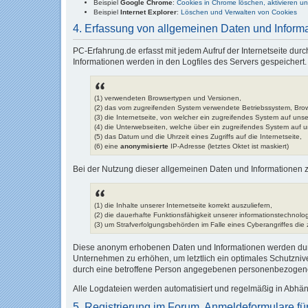
Beispiel
Google Chrome
:
Cookies in Chrome löschen, aktivieren u
Beispiel
Internet Explorer
:
Löschen und Verwalten von Cookies
4. Erfassung von allgemeinen Daten und Inform
PC-Erfahrung.de erfasst mit jedem Aufruf der Internetseite du
Informationen werden in den Logfiles des Servers gespeichert.
(1) verwendeten Browsertypen und Versionen,
(2) das vom zugreifenden System verwendete Betriebssystem, Bro
(3) die Internetseite, von welcher ein zugreifendes System auf unse
(4) die Unterwebseiten, welche über ein zugreifendes System auf u
(5) das Datum und die Uhrzeit eines Zugriffs auf die Internetseite,
(6) eine
anonymisierte
IP-Adresse (letztes Oktet ist maskiert)
Bei der Nutzung dieser allgemeinen Daten und Informationen zi
(1) die Inhalte unserer Internetseite korrekt auszuliefern,
(2) die dauerhafte Funktionsfähigkeit unserer informationstechnol
(3) um Strafverfolgungsbehörden im Falle eines Cyberangriffes die 
Diese anonym erhobenen Daten und Informationen werden durch 
Unternehmen zu erhöhen, um letztlich ein optimales Schutzniv
durch eine betroffene Person angegebenen personenbezogene
Alle Logdateien werden automatisiert und regelmäßig in Abhän
5. Registrierung im Forum, Anmeldeformulare f