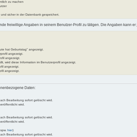
ntlich zu machen
utzer
lt und sicher in der Datenbank gespeichert.
nde freiwillige Angaben in seinem Benutzer-Profil zu tätigen. Die Angaben kann er 
ute hat Geburtstag" angezeigt.
profil angezeigt.
ofil angezeigt.
lt, wird diese Information im Benutzerprofil angezeigt.
fil angezeigt.
fil angezeigt.
sonenbezogene Daten:
nach Bearbeitung sofort gelöscht wird.
röffentlicht wird.
nach Bearbeitung sofort gelöscht wird.
röffentlicht wird.
bspw.
hier
)
nach Bearbeitung sofort gelöscht wird.