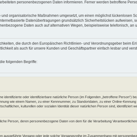
beiteten personenbezogenen Daten informieren. Ferner werden betroffene Person
he und organisatorische Maßnahmen umgesetzt, um einen möglichst lückenlosen Schu
ernetbasierte Datenübertragungen grundsätzlich Sicherheitslücken aufweisen, sod
onenbezogene Daten auch auf alternativen Wegen, beispielsweise telefonisch, an u
fflichkeiten, die durch den Europäischen Richtlinien- und Verordnungsgeber beim
tlichkeit als auch für unsere Kunden und Geschäftspartner einfach lesbar und vers
ie folgenden Begriffe:
 identifizierte oder identifizierbare natürliche Person (im Folgenden „betroffene Person“) bez
r Kennung wie einem Namen, zu einer Kennnummer, zu Standortdaten, zu einer Online-Kennu
haftlichen, kulturellen oder sozialen Identität dieser natürlichen Person sind, identifiziert 
natürliche Person, deren personenbezogene Daten von dem für die Verarbeitung Verantwortliche
rfahren ausgeführte Vorgang oder jede solche Vorgangsreihe im Zusammenhang mit personenbe