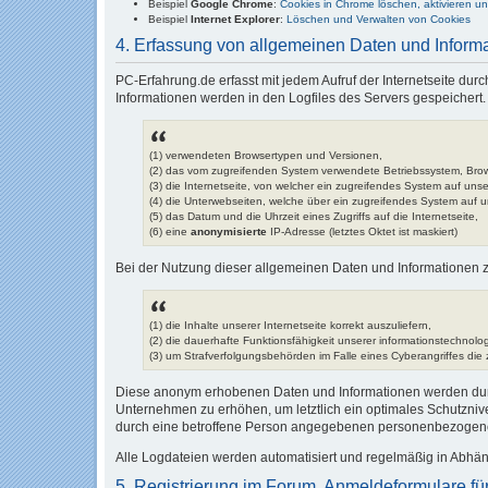
Beispiel
Google Chrome
:
Cookies in Chrome löschen, aktivieren u
Beispiel
Internet Explorer
:
Löschen und Verwalten von Cookies
4. Erfassung von allgemeinen Daten und Inform
PC-Erfahrung.de erfasst mit jedem Aufruf der Internetseite du
Informationen werden in den Logfiles des Servers gespeichert.
(1) verwendeten Browsertypen und Versionen,
(2) das vom zugreifenden System verwendete Betriebssystem, Bro
(3) die Internetseite, von welcher ein zugreifendes System auf unse
(4) die Unterwebseiten, welche über ein zugreifendes System auf u
(5) das Datum und die Uhrzeit eines Zugriffs auf die Internetseite,
(6) eine
anonymisierte
IP-Adresse (letztes Oktet ist maskiert)
Bei der Nutzung dieser allgemeinen Daten und Informationen zi
(1) die Inhalte unserer Internetseite korrekt auszuliefern,
(2) die dauerhafte Funktionsfähigkeit unserer informationstechnol
(3) um Strafverfolgungsbehörden im Falle eines Cyberangriffes die 
Diese anonym erhobenen Daten und Informationen werden durch 
Unternehmen zu erhöhen, um letztlich ein optimales Schutzniv
durch eine betroffene Person angegebenen personenbezogene
Alle Logdateien werden automatisiert und regelmäßig in Abhän
5. Registrierung im Forum, Anmeldeformulare f