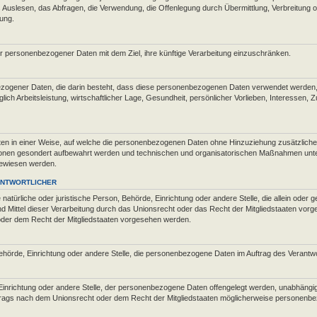
uslesen, das Abfragen, die Verwendung, die Offenlegung durch Übermittlung, Verbreitung od
ung.
r personenbezogener Daten mit dem Ziel, ihre künftige Verarbeitung einzuschränken.
enbezogener Daten, die darin besteht, dass diese personenbezogenen Daten verwendet werden, 
h Arbeitsleistung, wirtschaftlicher Lage, Gesundheit, persönlicher Vorlieben, Interessen, Zu
n in einer Weise, auf welche die personenbezogenen Daten ohne Hinzuziehung zusätzlicher 
ionen gesondert aufbewahrt werden und technischen und organisatorischen Maßnahmen unter
ugewiesen werden.
ANTWORTLICHER
die natürliche oder juristische Person, Behörde, Einrichtung oder andere Stelle, die allein od
Mittel dieser Verarbeitung durch das Unionsrecht oder das Recht der Mitgliedstaaten vor
oder dem Recht der Mitgliedstaaten vorgesehen werden.
 Behörde, Einrichtung oder andere Stelle, die personenbezogene Daten im Auftrag des Verantwo
 Einrichtung oder andere Stelle, der personenbezogene Daten offengelegt werden, unabhängig d
gs nach dem Unionsrecht oder dem Recht der Mitgliedstaaten möglicherweise personenbezo