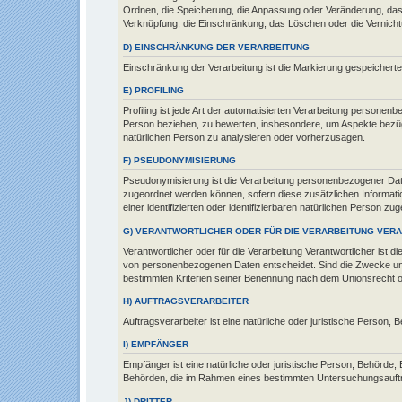
Ordnen, die Speicherung, die Anpassung oder Veränderung, das A
Verknüpfung, die Einschränkung, das Löschen oder die Vernicht
D) EINSCHRÄNKUNG DER VERARBEITUNG
Einschränkung der Verarbeitung ist die Markierung gespeicherte
E) PROFILING
Profiling ist jede Art der automatisierten Verarbeitung person
Person beziehen, zu bewerten, insbesondere, um Aspekte bezüglic
natürlichen Person zu analysieren oder vorherzusagen.
F) PSEUDONYMISIERUNG
Pseudonymisierung ist die Verarbeitung personenbezogener Date
zugeordnet werden können, sofern diese zusätzlichen Informat
einer identifizierten oder identifizierbaren natürlichen Person z
G) VERANTWORTLICHER ODER FÜR DIE VERARBEITUNG VER
Verantwortlicher oder für die Verarbeitung Verantwortlicher ist 
von personenbezogenen Daten entscheidet. Sind die Zwecke und 
bestimmten Kriterien seiner Benennung nach dem Unionsrecht 
H) AUFTRAGSVERARBEITER
Auftragsverarbeiter ist eine natürliche oder juristische Person,
I) EMPFÄNGER
Empfänger ist eine natürliche oder juristische Person, Behörde,
Behörden, die im Rahmen eines bestimmten Untersuchungsauftra
J) DRITTER