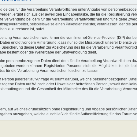
rung.de des für die Verarbeitung Verantwortlichen unter Angabe von personenbez
t werden, ergibt sich aus der jeweiligen Eingabemaske, die für die Registrierung 
e Verwendung bei dem für die Verarbeitung Verantwortlichen und für eigene Zweck
tragsverarbeiter, beispielsweise einen Paketdienstleister, veranlassen, der die p
hen zuzurechnen ist, nutzt.
arbeitung Verantwortlichen wird ferner die vom Internet-Service-Provider (ISP) der
 Daten erfolgt vor dem Hintergrund, dass nur so der Missbrauch unserer Dienste ve
e Speicherung dieser Daten zur Absicherung des für die Verarbeitung Verantwortlich
rgabe besteht oder die Weitergabe der Strafverfolgung dient.
ngabe personenbezogener Daten dient dem für die Verarbeitung Verantwortlichen da
 angeboten werden können. Registrierten Personen steht die Möglichkeit frei, di
s für die Verarbeitung Verantwortlichen löschen zu lassen.
enen Person jederzeit auf Anfrage Auskunft darüber, welche personenbezogenen Daten
nbezogene Daten auf Wunsch oder Hinweis der betroffenen Person, soweit dem kein
eauftragter und die Gesamtheit der Mitarbeiter des für die Verarbeitung Verantwo
dern, auf welches grundsätzlich ohne Registrierung und Abgabe persönlicher Date
htangaben anzugeben, welche auschließlich für die Authentifizierung für das Forum