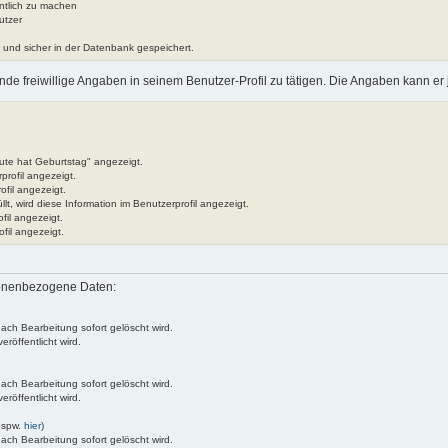
ntlich zu machen
utzer
lt und sicher in der Datenbank gespeichert.
nde freiwillige Angaben in seinem Benutzer-Profil zu tätigen. Die Angaben kann er 
ute hat Geburtstag" angezeigt.
profil angezeigt.
ofil angezeigt.
lt, wird diese Information im Benutzerprofil angezeigt.
fil angezeigt.
fil angezeigt.
sonenbezogene Daten:
nach Bearbeitung sofort gelöscht wird.
röffentlicht wird.
nach Bearbeitung sofort gelöscht wird.
röffentlicht wird.
bspw.
hier
)
nach Bearbeitung sofort gelöscht wird.