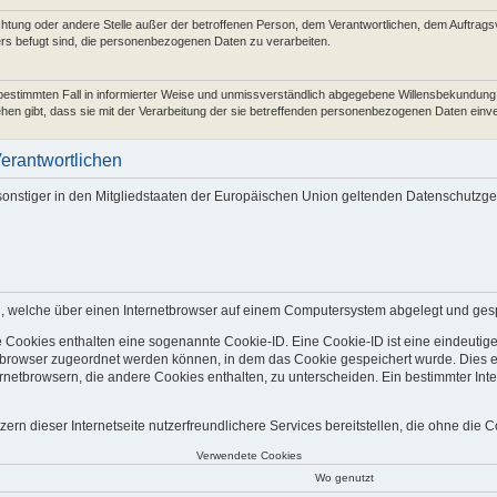
nrichtung oder andere Stelle außer der betroffenen Person, dem Verantwortlichen, dem Auftrag
ers befugt sind, die personenbezogenen Daten zu verarbeiten.
den bestimmten Fall in informierter Weise und unmissverständlich abgegebene Willensbekundung
ehen gibt, dass sie mit der Verarbeitung der sie betreffenden personenbezogenen Daten einve
Verantwortlichen
sonstiger in den Mitgliedstaaten der Europäischen Union geltenden Datenschutz
, welche über einen Internetbrowser auf einem Computersystem abgelegt und ges
e Cookies enthalten eine sogenannte Cookie-ID. Eine Cookie-ID ist eine eindeutig
tbrowser zugeordnet werden können, in dem das Cookie gespeichert wurde. Dies e
rnetbrowsern, die andere Cookies enthalten, zu unterscheiden. Ein bestimmter Int
n dieser Internetseite nutzerfreundlichere Services bereitstellen, die ohne die 
Verwendete Cookies
Wo genutzt