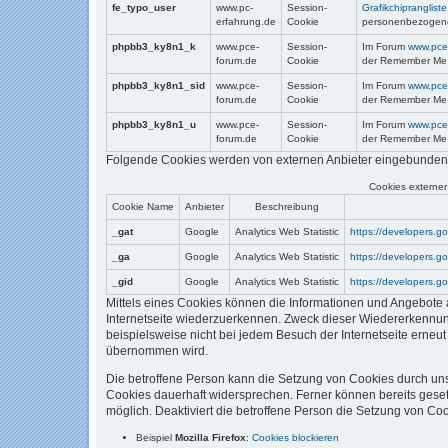
fe_typo_user
www.pc-
Session-
Grafikchiprangliste
erfahrung.de
Cookie
personenbezogene
phpbb3_ky8n1_k
www.pce-
Session-
Im Forum
www.pce
forum.de
Cookie
der Remember Me F
phpbb3_ky8n1_sid
www.pce-
Session-
Im Forum
www.pce
forum.de
Cookie
der Remember Me F
phpbb3_ky8n1_u
www.pce-
Session-
Im Forum
www.pce
forum.de
Cookie
der Remember Me F
Folgende Cookies werden von externen Anbieter eingebunden
Cookies externer
Cookie Name
Anbieter
Beschreibung
_gat
Google
Analytics Web Statistic
https://developers.go
_ga
Google
Analytics Web Statistic
https://developers.go
_gid
Google
Analytics Web Statistic
https://developers.go
Mittels eines Cookies können die Informationen und Angebote a
Internetseite wiederzuerkennen. Zweck dieser Wiedererkennung 
beispielsweise nicht bei jedem Besuch der Internetseite erne
übernommen wird.
Die betroffene Person kann die Setzung von Cookies durch unse
Cookies dauerhaft widersprechen. Ferner können bereits geset
möglich. Deaktiviert die betroffene Person die Setzung von Coo
Beispiel
Mozilla Firefox
:
Cookies blockieren