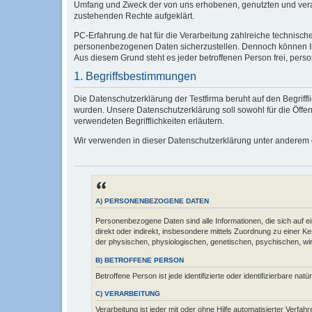
Umfang und Zweck der von uns erhobenen, genutzten und verar
zustehenden Rechte aufgeklärt.
PC-Erfahrung.de hat für die Verarbeitung zahlreiche technisc
personenbezogenen Daten sicherzustellen. Dennoch können Int
Aus diesem Grund steht es jeder betroffenen Person frei, pers
1. Begriffsbestimmungen
Die Datenschutzerklärung der Testfirma beruht auf den Begri
wurden. Unsere Datenschutzerklärung soll sowohl für die Öffen
verwendeten Begrifflichkeiten erläutern.
Wir verwenden in dieser Datenschutzerklärung unter anderem d
A) PERSONENBEZOGENE DATEN
Personenbezogene Daten sind alle Informationen, die sich auf eine
direkt oder indirekt, insbesondere mittels Zuordnung zu eine
der physischen, physiologischen, genetischen, psychischen, wirtsc
B) BETROFFENE PERSON
Betroffene Person ist jede identifizierte oder identifizierbare 
C) VERARBEITUNG
Verarbeitung ist jeder mit oder ohne Hilfe automatisierter Ve