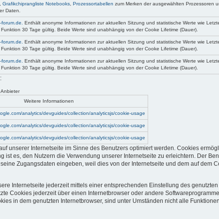
,
Grafikchiprangliste Notebooks
,
Prozessortabellen
zum Merken der ausgewählten Prozessoren un
r Daten.
-forum.de.
Enthält anonyme Informationen zur aktuellen Sitzung und statistische Werte wie Letzte
unktion 30 Tage gültig. Beide Werte sind unabhängig von der Cooke Lifetime (Dauer).
-forum.de.
Enthält anonyme Informationen zur aktuellen Sitzung und statistische Werte wie Letzte
unktion 30 Tage gültig. Beide Werte sind unabhängig von der Cooke Lifetime (Dauer).
-forum.de.
Enthält anonyme Informationen zur aktuellen Sitzung und statistische Werte wie Letzte
unktion 30 Tage gültig. Beide Werte sind unabhängig von der Cooke Lifetime (Dauer).
:
 Anbieter
Weitere Informationen
ogle.com/analytics/devguides/collection/analyticsjs/cookie-usage
ogle.com/analytics/devguides/collection/analyticsjs/cookie-usage
ogle.com/analytics/devguides/collection/analyticsjs/cookie-usage
uf unserer Internetseite im Sinne des Benutzers optimiert werden. Cookies ermögl
ist es, den Nutzern die Verwendung unserer Internetseite zu erleichtern. Der Benu
ut seine Zugangsdaten eingeben, weil dies von der Internetseite und dem auf de
re Internetseite jederzeit mittels einer entsprechenden Einstellung des genutzte
zte Cookies jederzeit über einen Internetbrowser oder andere Softwareprogramme 
kies in dem genutzten Internetbrowser, sind unter Umständen nicht alle Funktionen 