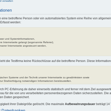
nd verwalten
ationen
rch eine betroffene Person oder ein automatisiertes System eine Reihe von allgem
 Erfasst werden:
wser und Systeminformationen,
re Internetseite gelangt (sogenannte Referrer),
nserer Internetseite angesteuert werden,
eht die Testfirma keine Rückschlüsse auf die betroffene Person. Diese Informatio
ogischen Systeme und der Technik unserer Internetseite zu gewährleisten sowie
zur Strafverfolgung notwendigen Informationen bereitzustellen.
PC-Erfahrung.de daher einerseits statistisch und ferner mit dem Ziel ausgewert
eau für die von uns verarbeiteten personenbezogenen Daten sicherzustellen. Die 
n Daten gespeichert.
gigkeit ihrer Dateigröße gelöscht. Die maximale
Aufbewahrungsdauer
beträgt 14 
ür Datenbanken