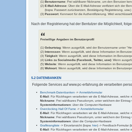
(1)
Benutzername
: Frei wählbarer Nickname, um den Benutzer ken
(2)
E-Mail-Adresse
: Über die E-Mail-Adresse verifiziert sich der Ben
(bspw. Passwort zurücksetzen, Bestätigung Registrierung, usw.)
(3)
Passwort
: Kennwort für die Authentifizierung. Wird verschlüsse
Nach der Registrierung hat der Bentutzer die Möglichkeit, folge
Freiwillige Angaben im Benutzerprofil
(1)
Geburtstag
: Wenn ausgefüllt, wird der Benutzername unter "He
(2)
Interessen
: Wenn ausgefüllt, wird diese Information im Benutzer
(3)
Tätigkeit
: Wenn ausgefüllt, wird diese Information im Benutzerpr
(4)
Links zu Socialmedia (Facebook, Twitter, usw)
: Wenn ausgefül
(5)
Website
: Wenn ausgefüllt, wird diese Information im Benutzerpro
(6)
Wohnort
: Wenn ausgefüllt, wird diese Information im Benutzerpro
5.2 DATENBANKEN
Folgende Services auf www.pc-erfahrung.de verarbeiten per
Benchmark-Datenbanken
->
Anmeldeformular
E-Mail
: Für Rückfragen verarbeiten wir die E-Mail-Adresse, welche 
Nickname
: Frei wählbares Pseudonym, unter welchem der Eintrag ve
Systeminformationen
: über die Computer-Hardware
Overclocking Hall Of Fame
->
Anmeldeformular
E-Mail
: Für Rückfragen verarbeiten wir die E-Mail-Adresse, welche 
Nickname
: Frei wählbares Pseudonym, unter welchem der Eintrag ve
Systeminformationen
: über die Computer-Hardware
Grafikrangliste
-> Einzelansicht (bspw.
hier
) -> Feedback-Formular (
E-Mail
: Für Rückfragen verarbeiten wir die E-Mail-Adresse, welche 