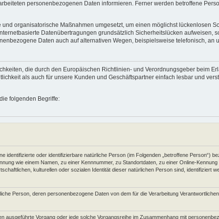
beiteten personenbezogenen Daten informieren. Ferner werden betroffene Person
he und organisatorische Maßnahmen umgesetzt, um einen möglichst lückenlosen Schu
ernetbasierte Datenübertragungen grundsätzlich Sicherheitslücken aufweisen, sod
onenbezogene Daten auch auf alternativen Wegen, beispielsweise telefonisch, an u
fflichkeiten, die durch den Europäischen Richtlinien- und Verordnungsgeber beim
tlichkeit als auch für unsere Kunden und Geschäftspartner einfach lesbar und vers
ie folgenden Begriffe:
 identifizierte oder identifizierbare natürliche Person (im Folgenden „betroffene Person“) bez
r Kennung wie einem Namen, zu einer Kennnummer, zu Standortdaten, zu einer Online-Kennu
haftlichen, kulturellen oder sozialen Identität dieser natürlichen Person sind, identifiziert 
natürliche Person, deren personenbezogene Daten von dem für die Verarbeitung Verantwortliche
rfahren ausgeführte Vorgang oder jede solche Vorgangsreihe im Zusammenhang mit personenbe