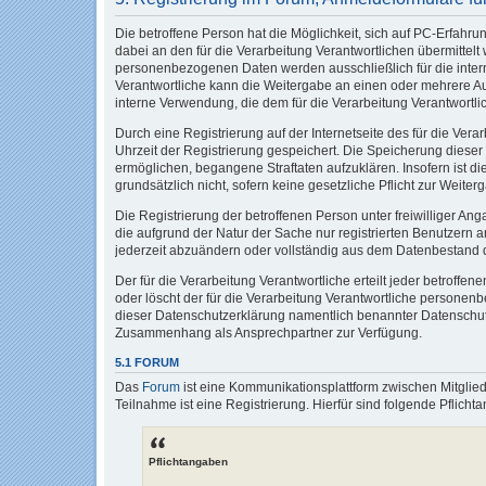
Die betroffene Person hat die Möglichkeit, sich auf PC-Erfah
dabei an den für die Verarbeitung Verantwortlichen übermittel
personenbezogenen Daten werden ausschließlich für die intern
Verantwortliche kann die Weitergabe an einen oder mehrere Auf
interne Verwendung, die dem für die Verarbeitung Verantwortlic
Durch eine Registrierung auf der Internetseite des für die Ver
Uhrzeit der Registrierung gespeichert. Die Speicherung dieser
ermöglichen, begangene Straftaten aufzuklären. Insofern ist di
grundsätzlich nicht, sofern keine gesetzliche Pflicht zur Weite
Die Registrierung der betroffenen Person unter freiwilliger A
die aufgrund der Natur der Sache nur registrierten Benutzern
jederzeit abzuändern oder vollständig aus dem Datenbestand de
Der für die Verarbeitung Verantwortliche erteilt jeder betroff
oder löscht der für die Verarbeitung Verantwortliche persone
dieser Datenschutzerklärung namentlich benannter Datenschutzb
Zusammenhang als Ansprechpartner zur Verfügung.
5.1 FORUM
Das
Forum
ist eine Kommunikationsplattform zwischen Mitglie
Teilnahme ist eine Registrierung. Hierfür sind folgende Pflic
Pflichtangaben