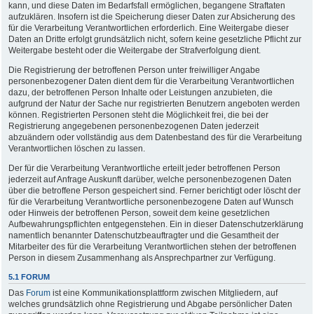
kann, und diese Daten im Bedarfsfall ermöglichen, begangene Straftaten
aufzuklären. Insofern ist die Speicherung dieser Daten zur Absicherung des
für die Verarbeitung Verantwortlichen erforderlich. Eine Weitergabe dieser
Daten an Dritte erfolgt grundsätzlich nicht, sofern keine gesetzliche Pflicht zur
Weitergabe besteht oder die Weitergabe der Strafverfolgung dient.
Die Registrierung der betroffenen Person unter freiwilliger Angabe
personenbezogener Daten dient dem für die Verarbeitung Verantwortlichen
dazu, der betroffenen Person Inhalte oder Leistungen anzubieten, die
aufgrund der Natur der Sache nur registrierten Benutzern angeboten werden
können. Registrierten Personen steht die Möglichkeit frei, die bei der
Registrierung angegebenen personenbezogenen Daten jederzeit
abzuändern oder vollständig aus dem Datenbestand des für die Verarbeitung
Verantwortlichen löschen zu lassen.
Der für die Verarbeitung Verantwortliche erteilt jeder betroffenen Person
jederzeit auf Anfrage Auskunft darüber, welche personenbezogenen Daten
über die betroffene Person gespeichert sind. Ferner berichtigt oder löscht der
für die Verarbeitung Verantwortliche personenbezogene Daten auf Wunsch
oder Hinweis der betroffenen Person, soweit dem keine gesetzlichen
Aufbewahrungspflichten entgegenstehen. Ein in dieser Datenschutzerklärung
namentlich benannter Datenschutzbeauftragter und die Gesamtheit der
Mitarbeiter des für die Verarbeitung Verantwortlichen stehen der betroffenen
Person in diesem Zusammenhang als Ansprechpartner zur Verfügung.
5.1 FORUM
Das
Forum
ist eine Kommunikationsplattform zwischen Mitgliedern, auf
welches grundsätzlich ohne Registrierung und Abgabe persönlicher Daten