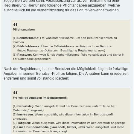
zugegriffen werden kann. Voraussetzung zur aktiven Teilnahme ist eine
Registrierung. Hierfür sind folgende Pflichtangaben anzugeben, welche
auschließlich für die Authentifizierung für das Forum verwendet werden.
Pflichtangaben
(1)
Benutzername
: Frei wählbarer Nickname, um den Benutzer kenntlich zu
machen
(2)
E-Mail-Adresse
: Über die E-Mail-Adresse verifiziert sich der Benutzer
(bspw. Passwort zurücksetzen, Bestätigung Registrierung, usw.)
(3)
Passwort
: Kennwort für die Authentifizierung. Wird verschlüsselt und sicher in
der Datenbank gespeichert.
Nach der Registrierung hat der Bentutzer die Möglichkeit, folgende freiwillige
Angaben in seinem Benutzer-Profil zu tätigen. Die Angaben kann er jederzeit
entfernen und somit vollständig löschen:
Freiwillige Angaben im Benutzerprofil
(1)
Geburtstag
: Wenn ausgefüllt, wird der Benutzername unter "Heute hat
Geburtstag" angezeigt.
(2)
Interessen
: Wenn ausgefüllt, wird diese Information im Benutzerprofil
angezeigt.
(3)
Tätigkeit
: Wenn ausgefüllt, wird diese Information im Benutzerprofil angezeigt.
(4)
Links zu Socialmedia (Facebook, Twitter, usw)
: Wenn ausgefüllt, wird diese
Information im Benutzerprofil angezeigt.