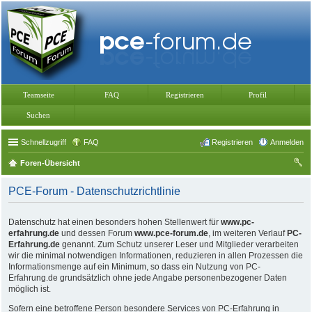
Teamseite
FAQ
Registrieren
Profil
Suchen
Schnellzugriff
FAQ
Registrieren
Anmelden
Foren-Übersicht
uc
PCE-Forum - Datenschutzrichtlinie
he
Datenschutz hat einen besonders hohen Stellenwert für
www.pc-
erfahrung.de
und dessen Forum
www.pce-forum.de
, im weiteren Verlauf
PC-
Erfahrung.de
genannt. Zum Schutz unserer Leser und Mitglieder verarbeiten
wir die minimal notwendigen Informationen, reduzieren in allen Prozessen die
Informationsmenge auf ein Minimum, so dass ein Nutzung von PC-
Erfahrung.de grundsätzlich ohne jede Angabe personenbezogener Daten
möglich ist.
Sofern eine betroffene Person besondere Services von PC-Erfahrung in