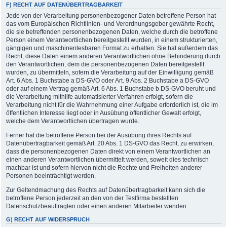
F) RECHT AUF DATENÜBERTRAGBARKEIT
Jede von der Verarbeitung personenbezogener Daten betroffene Person hat
das vom Europäischen Richtlinien- und Verordnungsgeber gewährte Recht,
die sie betreffenden personenbezogenen Daten, welche durch die betroffene
Person einem Verantwortlichen bereitgestellt wurden, in einem strukturierten,
gängigen und maschinenlesbaren Format zu erhalten. Sie hat außerdem das
Recht, diese Daten einem anderen Verantwortlichen ohne Behinderung durch
den Verantwortlichen, dem die personenbezogenen Daten bereitgestellt
wurden, zu übermitteln, sofern die Verarbeitung auf der Einwilligung gemäß
Art. 6 Abs. 1 Buchstabe a DS-GVO oder Art. 9 Abs. 2 Buchstabe a DS-GVO
oder auf einem Vertrag gemäß Art. 6 Abs. 1 Buchstabe b DS-GVO beruht und
die Verarbeitung mithilfe automatisierter Verfahren erfolgt, sofern die
Verarbeitung nicht für die Wahrnehmung einer Aufgabe erforderlich ist, die im
öffentlichen Interesse liegt oder in Ausübung öffentlicher Gewalt erfolgt,
welche dem Verantwortlichen übertragen wurde.
Ferner hat die betroffene Person bei der Ausübung ihres Rechts auf
Datenübertragbarkeit gemäß Art. 20 Abs. 1 DS-GVO das Recht, zu erwirken,
dass die personenbezogenen Daten direkt von einem Verantwortlichen an
einen anderen Verantwortlichen übermittelt werden, soweit dies technisch
machbar ist und sofern hiervon nicht die Rechte und Freiheiten anderer
Personen beeinträchtigt werden.
Zur Geltendmachung des Rechts auf Datenübertragbarkeit kann sich die
betroffene Person jederzeit an den von der Testfirma bestellten
Datenschutzbeauftragten oder einen anderen Mitarbeiter wenden.
G) RECHT AUF WIDERSPRUCH