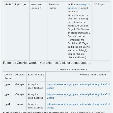
phpbb3_ky8n1_u
www.pce-
Session-
Im Forum
www.pce-
30 Tage
forum.de
Cookie
forum.de.
Enthält
anonyme
Informationen zur
aktuellen Sitzung
und statistische
Werte wie Letzter
Zugriff. Die Session
ist standardmäßig 1
Stunde, mit der
Remember Me
Funktion 30 Tage
gültig. Beide Werte
sind unabhängig
von der Cooke
Lifetime (Dauer).
Folgende Cookies werden von externen Anbieter eingebunden:
Cookies externer Anbieter
Cookie
Anbieter
Beschreibung
Weitere Informationen
Name
_gat
Google
Analytics
https://developers.google.com/analytics/devguides/collect
Web Statistic
usage
_ga
Google
Analytics
https://developers.google.com/analytics/devguides/collect
Web Statistic
usage
_gid
Google
Analytics
https://developers.google.com/analytics/devguides/collect
Web Statistic
usage
Mittels eines Cookies können die Informationen und Angebote auf unserer