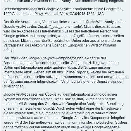
Internetseite und zur Kosten-Nutzen-Analyse von Internetwerbung eingesetzt.
Betreibergesellschaft der Google-Analytics-Komponente ist die Google Inc.,
1600 Amphitheatre Pkwy, Mountain View, CA 94043-1351, USA.
Der für die Verarbeitung Verantwortliche verwendet für die Web-Analyse über
Google Analytics den Zusatz "_gat._anonymizeIp". Mittels dieses Zusatzes
wird die IP-Adresse des Internetanschlusses der betroffenen Person von
Google gekürzt und anonymisiert, wenn der Zugriff auf unsere Internetseiten
aus einem Mitgliedstaat der Europäischen Union oder aus einem anderen
Vertragsstaat des Abkommens über den Europäischen Wirtschaftsraum
erfolgt.
Der Zweck der Google-Analytics-Komponente ist die Analyse der
Besucherströme auf unserer Internetseite. Google nutzt die gewonnenen
Daten und Informationen unter anderem dazu, die Nutzung unserer
Internetseite auszuwerten, um für uns Online-Reports, welche die Aktivitäten
auf unseren Internetseiten aufzeigen, zusammenzustellen, und um weitere mit
der Nutzung unserer Internetseite in Verbindung stehende Dienstleistungen
zu erbringen.
Google Analytics setzt ein Cookie auf dem informationstechnologischen
System der betroffenen Person. Was Cookies sind, wurde oben bereits
erläutert. Mit Setzung des Cookies wird Google eine Analyse der Benutzung
unserer Internetseite ermöglicht. Durch jeden Aufruf einer der Einzelseiten
dieser Internetseite, die durch den für die Verarbeitung Verantwortlichen
betrieben wird und auf welcher eine Google-Analytics-Komponente integriert
wurde, wird der Internetbrowser auf dem informationstechnologischen System
der betroffenen Person automatisch durch die jeweilige Google-Analytics-