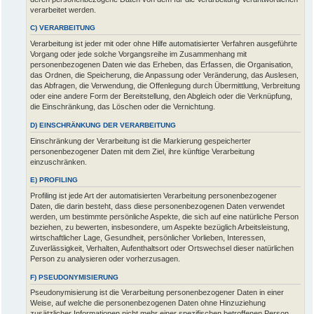
verarbeitet werden.
C) VERARBEITUNG
Verarbeitung ist jeder mit oder ohne Hilfe automatisierter Verfahren ausgeführte
Vorgang oder jede solche Vorgangsreihe im Zusammenhang mit
personenbezogenen Daten wie das Erheben, das Erfassen, die Organisation,
das Ordnen, die Speicherung, die Anpassung oder Veränderung, das Auslesen,
das Abfragen, die Verwendung, die Offenlegung durch Übermittlung, Verbreitung
oder eine andere Form der Bereitstellung, den Abgleich oder die Verknüpfung,
die Einschränkung, das Löschen oder die Vernichtung.
D) EINSCHRÄNKUNG DER VERARBEITUNG
Einschränkung der Verarbeitung ist die Markierung gespeicherter
personenbezogener Daten mit dem Ziel, ihre künftige Verarbeitung
einzuschränken.
E) PROFILING
Profiling ist jede Art der automatisierten Verarbeitung personenbezogener
Daten, die darin besteht, dass diese personenbezogenen Daten verwendet
werden, um bestimmte persönliche Aspekte, die sich auf eine natürliche Person
beziehen, zu bewerten, insbesondere, um Aspekte bezüglich Arbeitsleistung,
wirtschaftlicher Lage, Gesundheit, persönlicher Vorlieben, Interessen,
Zuverlässigkeit, Verhalten, Aufenthaltsort oder Ortswechsel dieser natürlichen
Person zu analysieren oder vorherzusagen.
F) PSEUDONYMISIERUNG
Pseudonymisierung ist die Verarbeitung personenbezogener Daten in einer
Weise, auf welche die personenbezogenen Daten ohne Hinzuziehung
zusätzlicher Informationen nicht mehr einer spezifischen betroffenen Person