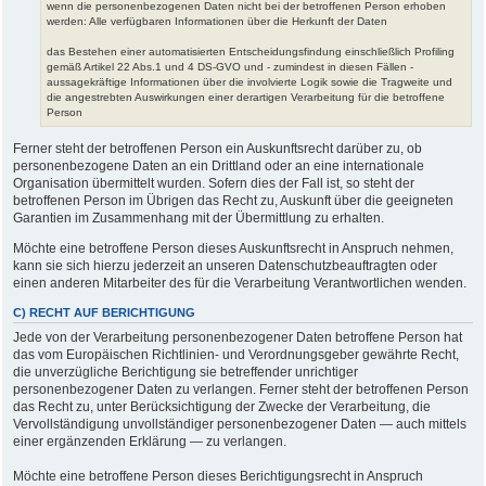
wenn die personenbezogenen Daten nicht bei der betroffenen Person erhoben
werden: Alle verfügbaren Informationen über die Herkunft der Daten
das Bestehen einer automatisierten Entscheidungsfindung einschließlich Profiling
gemäß Artikel 22 Abs.1 und 4 DS-GVO und - zumindest in diesen Fällen -
aussagekräftige Informationen über die involvierte Logik sowie die Tragweite und
die angestrebten Auswirkungen einer derartigen Verarbeitung für die betroffene
Person
Ferner steht der betroffenen Person ein Auskunftsrecht darüber zu, ob
personenbezogene Daten an ein Drittland oder an eine internationale
Organisation übermittelt wurden. Sofern dies der Fall ist, so steht der
betroffenen Person im Übrigen das Recht zu, Auskunft über die geeigneten
Garantien im Zusammenhang mit der Übermittlung zu erhalten.
Möchte eine betroffene Person dieses Auskunftsrecht in Anspruch nehmen,
kann sie sich hierzu jederzeit an unseren Datenschutzbeauftragten oder
einen anderen Mitarbeiter des für die Verarbeitung Verantwortlichen wenden.
C) RECHT AUF BERICHTIGUNG
Jede von der Verarbeitung personenbezogener Daten betroffene Person hat
das vom Europäischen Richtlinien- und Verordnungsgeber gewährte Recht,
die unverzügliche Berichtigung sie betreffender unrichtiger
personenbezogener Daten zu verlangen. Ferner steht der betroffenen Person
das Recht zu, unter Berücksichtigung der Zwecke der Verarbeitung, die
Vervollständigung unvollständiger personenbezogener Daten — auch mittels
einer ergänzenden Erklärung — zu verlangen.
Möchte eine betroffene Person dieses Berichtigungsrecht in Anspruch