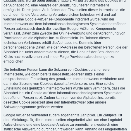
Cookies sind, wurde oben bereits erläutert. Mit der Setzung des Cookies wird
der Alphabet Inc. eine Analyse der Benutzung unserer Internetseite
ermöglicht. Durch jeden Aufruf einer der Einzelseiten dieser Internetseite, die
durch den für die Verarbeitung Verantwortlichen betrieben wird und auf
welcher eine Google-AdSense-Komponente integriert wurde, wird der
Internetbrowser auf dem informationstechnologischen System der betroffenen
Person automatisch durch die jeweilige Google-AdSense-Komponente
veranlasst, Daten zum Zwecke der Online-Werbung und der Abrechnung von
Provisionen an die Alphabet Inc. zu übermitteln. Im Rahmen dieses
technischen Verfahrens erhält die Alphabet Inc. Kenntnis über
personenbezogene Daten, wie der IP-Adresse der betroffenen Person, die der
Alphabet Inc. unter anderem dazu dienen, die Herkunft der Besucher und
Klicks nachzuvollziehen und in der Folge Provisionsabrechnungen zu
ermöglichen.
Die betroffene Person kann die Setzung von Cookies durch unsere
Internetseite, wie oben bereits dargestellt, jederzeit mittels einer
entsprechenden Einstellung des genutzten Internetbrowsers verhindern und
damit der Setzung von Cookies dauerhaft widersprechen. Eine solche
Einstellung des genutzten Internetbrowsers würde auch verhindern, dass die
Alphabet Inc. ein Cookie auf dem informationstechnologischen System der
betroffenen Person setzt. Zudem kann ein von der Alphabet Inc. bereits
gesetzter Cookie jederzeit über den Internetbrowser oder andere
Softwareprogramme gelöscht werden.
Google AdSense verwendet zudem sogenannte Zählpixel. Ein Zählpixel ist
eine Miniaturgrafik, die in Internetseiten eingebettet wird, um eine Logdatei-
Aufzeichnung und eine Logdatei-Analyse zu ermöglichen, wodurch eine
statistische Auswertung durchgeführt werden kann. Anhand des eingebetteten