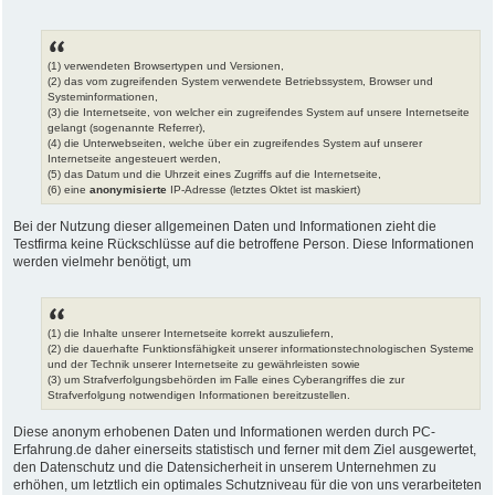
(1) verwendeten Browsertypen und Versionen,
(2) das vom zugreifenden System verwendete Betriebssystem, Browser und
Systeminformationen,
(3) die Internetseite, von welcher ein zugreifendes System auf unsere Internetseite
gelangt (sogenannte Referrer),
(4) die Unterwebseiten, welche über ein zugreifendes System auf unserer
Internetseite angesteuert werden,
(5) das Datum und die Uhrzeit eines Zugriffs auf die Internetseite,
(6) eine
anonymisierte
IP-Adresse (letztes Oktet ist maskiert)
Bei der Nutzung dieser allgemeinen Daten und Informationen zieht die
Testfirma keine Rückschlüsse auf die betroffene Person. Diese Informationen
werden vielmehr benötigt, um
(1) die Inhalte unserer Internetseite korrekt auszuliefern,
(2) die dauerhafte Funktionsfähigkeit unserer informationstechnologischen Systeme
und der Technik unserer Internetseite zu gewährleisten sowie
(3) um Strafverfolgungsbehörden im Falle eines Cyberangriffes die zur
Strafverfolgung notwendigen Informationen bereitzustellen.
Diese anonym erhobenen Daten und Informationen werden durch PC-
Erfahrung.de daher einerseits statistisch und ferner mit dem Ziel ausgewertet,
den Datenschutz und die Datensicherheit in unserem Unternehmen zu
erhöhen, um letztlich ein optimales Schutzniveau für die von uns verarbeiteten