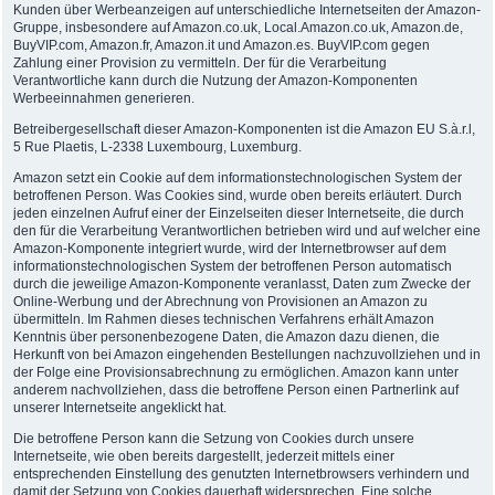
Kunden über Werbeanzeigen auf unterschiedliche Internetseiten der Amazon-
Gruppe, insbesondere auf Amazon.co.uk, Local.Amazon.co.uk, Amazon.de,
BuyVIP.com, Amazon.fr, Amazon.it und Amazon.es. BuyVIP.com gegen
Zahlung einer Provision zu vermitteln. Der für die Verarbeitung
Verantwortliche kann durch die Nutzung der Amazon-Komponenten
Werbeeinnahmen generieren.
Betreibergesellschaft dieser Amazon-Komponenten ist die Amazon EU S.à.r.l,
5 Rue Plaetis, L-2338 Luxembourg, Luxemburg.
Amazon setzt ein Cookie auf dem informationstechnologischen System der
betroffenen Person. Was Cookies sind, wurde oben bereits erläutert. Durch
jeden einzelnen Aufruf einer der Einzelseiten dieser Internetseite, die durch
den für die Verarbeitung Verantwortlichen betrieben wird und auf welcher eine
Amazon-Komponente integriert wurde, wird der Internetbrowser auf dem
informationstechnologischen System der betroffenen Person automatisch
durch die jeweilige Amazon-Komponente veranlasst, Daten zum Zwecke der
Online-Werbung und der Abrechnung von Provisionen an Amazon zu
übermitteln. Im Rahmen dieses technischen Verfahrens erhält Amazon
Kenntnis über personenbezogene Daten, die Amazon dazu dienen, die
Herkunft von bei Amazon eingehenden Bestellungen nachzuvollziehen und in
der Folge eine Provisionsabrechnung zu ermöglichen. Amazon kann unter
anderem nachvollziehen, dass die betroffene Person einen Partnerlink auf
unserer Internetseite angeklickt hat.
Die betroffene Person kann die Setzung von Cookies durch unsere
Internetseite, wie oben bereits dargestellt, jederzeit mittels einer
entsprechenden Einstellung des genutzten Internetbrowsers verhindern und
damit der Setzung von Cookies dauerhaft widersprechen. Eine solche