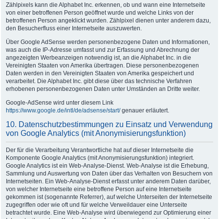
Zählpixels kann die Alphabet Inc. erkennen, ob und wann eine Internetseite
von einer betroffenen Person geöffnet wurde und welche Links von der
betroffenen Person angeklickt wurden. Zählpixel dienen unter anderem dazu,
den Besucherfluss einer Internetseite auszuwerten.
Über Google AdSense werden personenbezogene Daten und Informationen,
was auch die IP-Adresse umfasst und zur Erfassung und Abrechnung der
angezeigten Werbeanzeigen notwendig ist, an die Alphabet Inc. in die
Vereinigten Staaten von Amerika übertragen. Diese personenbezogenen
Daten werden in den Vereinigten Staaten von Amerika gespeichert und
verarbeitet. Die Alphabet Inc. gibt diese über das technische Verfahren
erhobenen personenbezogenen Daten unter Umständen an Dritte weiter.
Google-AdSense wird unter diesem Link
https://www.google.de/intl/de/adsense/start/
genauer erläutert.
10. Datenschutzbestimmungen zu Einsatz und Verwendung
von Google Analytics (mit Anonymisierungsfunktion)
Der für die Verarbeitung Verantwortliche hat auf dieser Internetseite die
Komponente Google Analytics (mit Anonymisierungsfunktion) integriert.
Google Analytics ist ein Web-Analyse-Dienst. Web-Analyse ist die Erhebung,
Sammlung und Auswertung von Daten über das Verhalten von Besuchern von
Internetseiten. Ein Web-Analyse-Dienst erfasst unter anderem Daten darüber,
von welcher Internetseite eine betroffene Person auf eine Internetseite
gekommen ist (sogenannte Referrer), auf welche Unterseiten der Internetseite
zugegriffen oder wie oft und für welche Verweildauer eine Unterseite
betrachtet wurde. Eine Web-Analyse wird überwiegend zur Optimierung einer