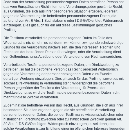
Jede von der Verarbeitung personenbezogener Daten betroffene Person hat
das vom Europäischen Richtlinien- und Verordnungsgeber gewährte Recht,
aus Gründen, die sich aus ihrer besonderen Situation ergeben, jederzeit
gegen die Verarbeitung sie betreffender personenbezogener Daten, die
aufgrund von Art. 6 Abs. 1 Buchstaben e oder f DS-GVO erfolgt, Widerspruch
einzulegen. Dies gilt auch für ein auf diese Bestimmungen gestütztes
Profiling.
Die Testfirma verarbeitet die personenbezogenen Daten im Falle des
Widerspruchs nicht mehr, es sei denn, wir können zwingende schutzwürdige
Gründe für die Verarbeitung nachweisen, die den Interessen, Rechten und
Freiheiten der betroffenen Person überwiegen, oder die Verarbeitung dient
der Geltendmachung, Ausübung oder Verteidigung von Rechtsansprüchen.
Verarbeitet die Testfirma personenbezogene Daten, um Direktwerbung zu
betreiben, so hat die betroffene Person das Recht, jederzeit Widerspruch
gegen die Verarbeitung der personenbezogenen Daten zum Zwecke
derartiger Werbung einzulegen. Dies gilt auch für das Profiling, soweit es mit
solcher Direktwerbung in Verbindung steht. Widerspricht die betroffene
Person gegenüber der Testfirma der Verarbeitung für Zwecke der
Direktwerbung, so wird die Testfirma die personenbezogenen Daten nicht
mehr für diese Zwecke verarbeiten.
Zudem hat die betroffene Person das Recht, aus Gründen, die sich aus ihrer
besonderen Situation ergeben, gegen die sie betreffende Verarbeitung
personenbezogener Daten, die bei der Testfirma zu wissenschaftlichen oder
historischen Forschungszwecken oder zu statistischen Zwecken gemäß Art.
89 Abs. 1 DS-GVO erfolgen, Widerspruch einzulegen, es sei denn, eine
solche Verarbeitung ist zur Erfüllung einer im öffentlichen Interesse liegenden