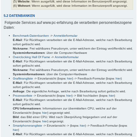
(5)
Website
: Wenn ausgefüllt, wird diese Information im Benutzerprofil angezeigt.
(6)
Wohnort
: Wenn ausgefüllt, wird diese Information im Benutzerprofil angezeigt.
5.2 DATENBANKEN
Folgende Services auf www.pc-erfahrung.de verarbeiten personenbezogene
Daten:
Benchmark-Datenbanken
->
Anmeldeformular
E-Mail
: Für Rückfragen verarbeiten wir die E-Mail-Adresse, welche nach Bearbeitung
sofort gelöscht wird.
Nickname
: Frei wählbares Pseudonym, unter welchem der Eintrag veröffentlicht wird.
Systeminformationen
: über die Computer-Hardware
Overclocking Hall Of Fame
->
Anmeldeformular
E-Mail
: Für Rückfragen verarbeiten wir die E-Mail-Adresse, welche nach Bearbeitung
sofort gelöscht wird.
Nickname
: Frei wählbares Pseudonym, unter welchem der Eintrag veröffentlicht wird.
Systeminformationen
: über die Computer-Hardware
Grafikrangliste
-> Einzelansicht (bspw.
hier
) -> Feedback-Formular (bspw.
hier
)
E-Mail
: Für Rückfragen verarbeiten wir die E-Mail-Adresse, welche nach Bearbeitung
sofort gelöscht wird.
Anfrage
: Die eigentliche Anfrage, welche nach Bearbeitung sofort gelöscht wird.
Prozessorliste
-> Einzelansicht (bspw.
hier
) -> Bild hochladen (bspw.
hier
)
E-Mail
: Für Rückfragen verarbeiten wir die E-Mail-Adresse, welche nach Bearbeitung
sofort gelöscht wird.
CPU Informationen
: Informationen zur übermittelten CPU, welche auf der
Einzelansicht (bspw.
hier
) angezeigt wird.
Bild
: das Bild einer CPU. Wird nach Überprüfung freigegeben und auf der
Einzelansicht (bspw.
hier
) angezeigt.
Smartphonerangliste
-> Einzelansicht -> (bspw.
hier
) -> Feedback-Formular (bspw.
hier
)
E-Mail
: Für Rückfragen verarbeiten wir die E-Mail-Adresse, welche nach Bearbeitung