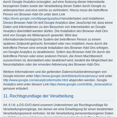
durch Google Analytics erzeugten, auf eine Nutzung dieser Internetseite
bezogenen Daten sowie der Verarbeitung dieser Daten durch Google zu
widersprechen und eine solche zu verhindern. Hierzu muss die betroffene
Person ein Browser-Add-On unter dem Link
https://tools.google.com/dlpage/gaoptout
herunterladen und installieren.
Dieses Browser-Add-On teilt Google Analytics über JavaScript mit, dass keine
Daten und Informationen zu den Besuchen von Internetseiten an Google
Analytics übermittelt werden dürfen. Die Installation des Browser-Add-Ons
wird von Google als Widerspruch gewertet. Wird das
informationstechnologische System der betroffenen Person zu einem
späteren Zeitpunkt gelöscht, formatiert oder neu installiert, muss durch die
betroffene Person eine erneute Installation des Browser-Add-Ons erfolgen,
um Google Analytics zu deaktivieren. Sofern das Browser-Add-On durch die
betroffene Person oder einer anderen Person, die ihrem Machtbereich
zuzurechnen ist, deinstalliert oder deaktiviert wird, besteht die Möglichkeit der
Neuinstallation oder der erneuten Aktivierung des Browser-Add-Ons.
Weitere Informationen und die geltenden Datenschutzbestimmungen von
Google können unter
https://www.google.de/intl/de/policies/privacy/
und unter
http://www.google.com/analytics/terms/de.html
abgerufen werden. Google
Analytics wird unter diesem Link
https://www.google.com/intl/de_de/analytics/
genauer erläutert.
11. Rechtsgrundlage der Verarbeitung
Art. 6 I lit. a DS-GVO dient unserem Unternehmen als Rechtsgrundlage für
Verarbeitungsvorgänge, bei denen wir eine Einwilligung für einen bestimmten
Verarbeitungszweck einholen. Ist die Verarbeitung personenbezogener Daten