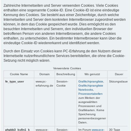
Zahlreiche Internetseiten und Server verwenden Cookies. Viele Cookies
enthalten eine sogenannte Cookie-ID. Eine Cookie-ID ist eine eindeutige
Kennung des Cookies. Sie besteht aus einer Zeichenfolge, durch welche
Internetseiten und Server dem konkreten Internetbrowser zugeordnet werden
können, in dem das Cookie gespeichert wurde. Dies ermöglicht es den
besuchten Internetseiten und Servern, den individuellen Browser der
betroffenen Person von anderen Internetbrowsern, die andere Cookies
enthalten, zu unterscheiden. Ein bestimmter Internetbrowser kann über die
eindeutige Cookie-ID wiedererkannt und identifiziert werden.
Durch den Einsatz von Cookies kann PC-Erfahrung.de den Nutzern dieser
Internetseite nutzerfreundlichere Services bereitstellen, die ohne die Cookie-
Setzung nicht möglich wären.
Verwendete Cookies
Cookie Name
Domain
Beschreibung
Wo genutzt
Dauer
fe_typo_user
www.pc-
Session-
Grafikchiprangliste
,
Sitzungsdauer
erfahrung.de
Cookie
Grafikchiprangliste
Notebooks
,
Prozessortabellen
zum Merken der
ausgewählten
Prozessoren und
Grafikkarten. Keine
Speicherung
personenbezogener
Daten.
phpbb3_ky8n1_k
www.pce-
Session-
Im Forum
www.pce-
30 Tage