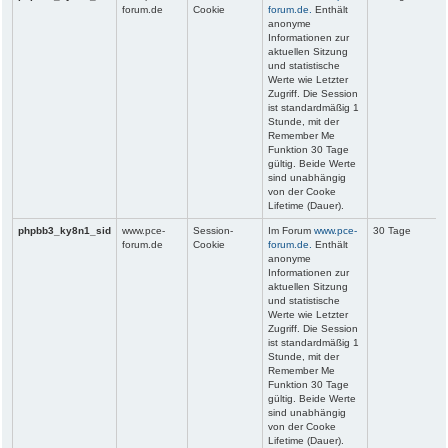
forum.de
Cookie
forum.de.
Enthält
anonyme
Informationen zur
aktuellen Sitzung
und statistische
Werte wie Letzter
Zugriff. Die Session
ist standardmäßig 1
Stunde, mit der
Remember Me
Funktion 30 Tage
gültig. Beide Werte
sind unabhängig
von der Cooke
Lifetime (Dauer).
phpbb3_ky8n1_sid
www.pce-
Session-
Im Forum
www.pce-
30 Tage
forum.de
Cookie
forum.de.
Enthält
anonyme
Informationen zur
aktuellen Sitzung
und statistische
Werte wie Letzter
Zugriff. Die Session
ist standardmäßig 1
Stunde, mit der
Remember Me
Funktion 30 Tage
gültig. Beide Werte
sind unabhängig
von der Cooke
Lifetime (Dauer).