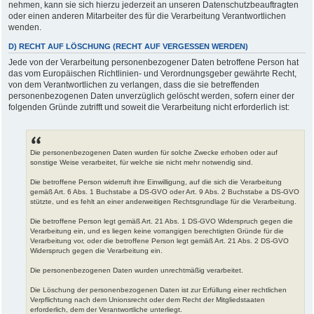
nehmen, kann sie sich hierzu jederzeit an unseren Datenschutzbeauftragten
oder einen anderen Mitarbeiter des für die Verarbeitung Verantwortlichen
wenden.
D) RECHT AUF LÖSCHUNG (RECHT AUF VERGESSEN WERDEN)
Jede von der Verarbeitung personenbezogener Daten betroffene Person hat
das vom Europäischen Richtlinien- und Verordnungsgeber gewährte Recht,
von dem Verantwortlichen zu verlangen, dass die sie betreffenden
personenbezogenen Daten unverzüglich gelöscht werden, sofern einer der
folgenden Gründe zutrifft und soweit die Verarbeitung nicht erforderlich ist:
Die personenbezogenen Daten wurden für solche Zwecke erhoben oder auf
sonstige Weise verarbeitet, für welche sie nicht mehr notwendig sind.
Die betroffene Person widerruft ihre Einwilligung, auf die sich die Verarbeitung
gemäß Art. 6 Abs. 1 Buchstabe a DS-GVO oder Art. 9 Abs. 2 Buchstabe a DS-GVO
stützte, und es fehlt an einer anderweitigen Rechtsgrundlage für die Verarbeitung.
Die betroffene Person legt gemäß Art. 21 Abs. 1 DS-GVO Widerspruch gegen die
Verarbeitung ein, und es liegen keine vorrangigen berechtigten Gründe für die
Verarbeitung vor, oder die betroffene Person legt gemäß Art. 21 Abs. 2 DS-GVO
Widerspruch gegen die Verarbeitung ein.
Die personenbezogenen Daten wurden unrechtmäßig verarbeitet.
Die Löschung der personenbezogenen Daten ist zur Erfüllung einer rechtlichen
Verpflichtung nach dem Unionsrecht oder dem Recht der Mitgliedstaaten
erforderlich, dem der Verantwortliche unterliegt.