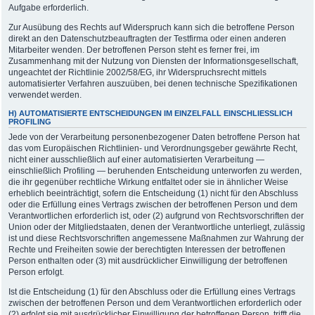
Aufgabe erforderlich.
Zur Ausübung des Rechts auf Widerspruch kann sich die betroffene Person
direkt an den Datenschutzbeauftragten der Testfirma oder einen anderen
Mitarbeiter wenden. Der betroffenen Person steht es ferner frei, im
Zusammenhang mit der Nutzung von Diensten der Informationsgesellschaft,
ungeachtet der Richtlinie 2002/58/EG, ihr Widerspruchsrecht mittels
automatisierter Verfahren auszuüben, bei denen technische Spezifikationen
verwendet werden.
H) AUTOMATISIERTE ENTSCHEIDUNGEN IM EINZELFALL EINSCHLIESSLICH P
ROFILING
Jede von der Verarbeitung personenbezogener Daten betroffene Person hat
das vom Europäischen Richtlinien- und Verordnungsgeber gewährte Recht,
nicht einer ausschließlich auf einer automatisierten Verarbeitung —
einschließlich Profiling — beruhenden Entscheidung unterworfen zu werden,
die ihr gegenüber rechtliche Wirkung entfaltet oder sie in ähnlicher Weise
erheblich beeinträchtigt, sofern die Entscheidung (1) nicht für den Abschluss
oder die Erfüllung eines Vertrags zwischen der betroffenen Person und dem
Verantwortlichen erforderlich ist, oder (2) aufgrund von Rechtsvorschriften der
Union oder der Mitgliedstaaten, denen der Verantwortliche unterliegt, zulässig
ist und diese Rechtsvorschriften angemessene Maßnahmen zur Wahrung der
Rechte und Freiheiten sowie der berechtigten Interessen der betroffenen
Person enthalten oder (3) mit ausdrücklicher Einwilligung der betroffenen
Person erfolgt.
Ist die Entscheidung (1) für den Abschluss oder die Erfüllung eines Vertrags
zwischen der betroffenen Person und dem Verantwortlichen erforderlich oder
(2) erfolgt sie mit ausdrücklicher Einwilligung der betroffenen Person, trifft die