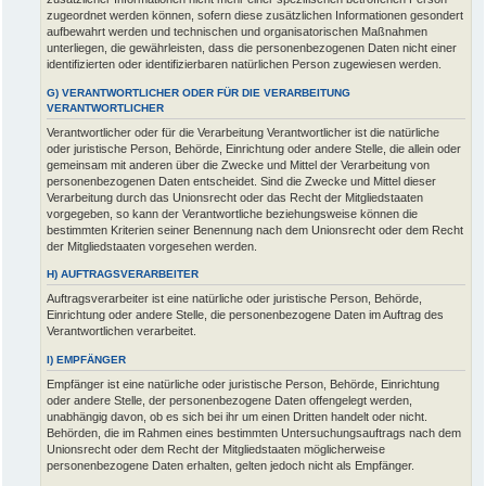
zugeordnet werden können, sofern diese zusätzlichen Informationen gesondert
aufbewahrt werden und technischen und organisatorischen Maßnahmen
unterliegen, die gewährleisten, dass die personenbezogenen Daten nicht einer
identifizierten oder identifizierbaren natürlichen Person zugewiesen werden.
G) VERANTWORTLICHER ODER FÜR DIE VERARBEITUNG
VERANTWORTLICHER
Verantwortlicher oder für die Verarbeitung Verantwortlicher ist die natürliche
oder juristische Person, Behörde, Einrichtung oder andere Stelle, die allein oder
gemeinsam mit anderen über die Zwecke und Mittel der Verarbeitung von
personenbezogenen Daten entscheidet. Sind die Zwecke und Mittel dieser
Verarbeitung durch das Unionsrecht oder das Recht der Mitgliedstaaten
vorgegeben, so kann der Verantwortliche beziehungsweise können die
bestimmten Kriterien seiner Benennung nach dem Unionsrecht oder dem Recht
der Mitgliedstaaten vorgesehen werden.
H) AUFTRAGSVERARBEITER
Auftragsverarbeiter ist eine natürliche oder juristische Person, Behörde,
Einrichtung oder andere Stelle, die personenbezogene Daten im Auftrag des
Verantwortlichen verarbeitet.
I) EMPFÄNGER
Empfänger ist eine natürliche oder juristische Person, Behörde, Einrichtung
oder andere Stelle, der personenbezogene Daten offengelegt werden,
unabhängig davon, ob es sich bei ihr um einen Dritten handelt oder nicht.
Behörden, die im Rahmen eines bestimmten Untersuchungsauftrags nach dem
Unionsrecht oder dem Recht der Mitgliedstaaten möglicherweise
personenbezogene Daten erhalten, gelten jedoch nicht als Empfänger.