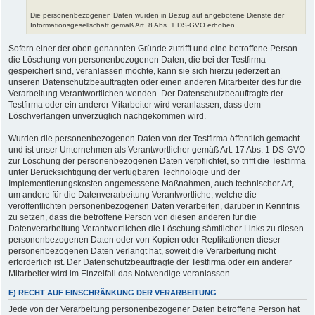
Die personenbezogenen Daten wurden in Bezug auf angebotene Dienste der
Informationsgesellschaft gemäß Art. 8 Abs. 1 DS-GVO erhoben.
Sofern einer der oben genannten Gründe zutrifft und eine betroffene Person
die Löschung von personenbezogenen Daten, die bei der Testfirma
gespeichert sind, veranlassen möchte, kann sie sich hierzu jederzeit an
unseren Datenschutzbeauftragten oder einen anderen Mitarbeiter des für die
Verarbeitung Verantwortlichen wenden. Der Datenschutzbeauftragte der
Testfirma oder ein anderer Mitarbeiter wird veranlassen, dass dem
Löschverlangen unverzüglich nachgekommen wird.
Wurden die personenbezogenen Daten von der Testfirma öffentlich gemacht
und ist unser Unternehmen als Verantwortlicher gemäß Art. 17 Abs. 1 DS-GVO
zur Löschung der personenbezogenen Daten verpflichtet, so trifft die Testfirma
unter Berücksichtigung der verfügbaren Technologie und der
Implementierungskosten angemessene Maßnahmen, auch technischer Art,
um andere für die Datenverarbeitung Verantwortliche, welche die
veröffentlichten personenbezogenen Daten verarbeiten, darüber in Kenntnis
zu setzen, dass die betroffene Person von diesen anderen für die
Datenverarbeitung Verantwortlichen die Löschung sämtlicher Links zu diesen
personenbezogenen Daten oder von Kopien oder Replikationen dieser
personenbezogenen Daten verlangt hat, soweit die Verarbeitung nicht
erforderlich ist. Der Datenschutzbeauftragte der Testfirma oder ein anderer
Mitarbeiter wird im Einzelfall das Notwendige veranlassen.
E) RECHT AUF EINSCHRÄNKUNG DER VERARBEITUNG
Jede von der Verarbeitung personenbezogener Daten betroffene Person hat