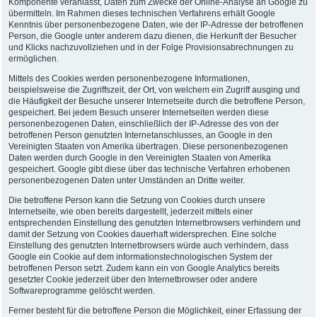
Komponente veranlasst, Daten zum Zwecke der Online-Analyse an Google zu
übermitteln. Im Rahmen dieses technischen Verfahrens erhält Google
Kenntnis über personenbezogene Daten, wie der IP-Adresse der betroffenen
Person, die Google unter anderem dazu dienen, die Herkunft der Besucher
und Klicks nachzuvollziehen und in der Folge Provisionsabrechnungen zu
ermöglichen.
Mittels des Cookies werden personenbezogene Informationen,
beispielsweise die Zugriffszeit, der Ort, von welchem ein Zugriff ausging und
die Häufigkeit der Besuche unserer Internetseite durch die betroffene Person,
gespeichert. Bei jedem Besuch unserer Internetseiten werden diese
personenbezogenen Daten, einschließlich der IP-Adresse des von der
betroffenen Person genutzten Internetanschlusses, an Google in den
Vereinigten Staaten von Amerika übertragen. Diese personenbezogenen
Daten werden durch Google in den Vereinigten Staaten von Amerika
gespeichert. Google gibt diese über das technische Verfahren erhobenen
personenbezogenen Daten unter Umständen an Dritte weiter.
Die betroffene Person kann die Setzung von Cookies durch unsere
Internetseite, wie oben bereits dargestellt, jederzeit mittels einer
entsprechenden Einstellung des genutzten Internetbrowsers verhindern und
damit der Setzung von Cookies dauerhaft widersprechen. Eine solche
Einstellung des genutzten Internetbrowsers würde auch verhindern, dass
Google ein Cookie auf dem informationstechnologischen System der
betroffenen Person setzt. Zudem kann ein von Google Analytics bereits
gesetzter Cookie jederzeit über den Internetbrowser oder andere
Softwareprogramme gelöscht werden.
Ferner besteht für die betroffene Person die Möglichkeit, einer Erfassung der