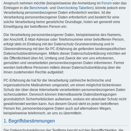
Anspruch nehmen möchte (beispielsweise die Anmeldung im
Forum
oder das
Eintragen in die
Benchmark
- und
Overclocking-Tabellen
), könnte jedoch eine
Verarbeitung personenbezogener Daten erforderlich werden. Ist die
Verarbeitung personenbezogener Daten erforderlich und besteht für eine
solche Verarbeitung keine gesetzliche Grundlage, holen wir generell eine
Einwilligung der betroffenen Person ein.
Die Verarbeitung personenbezogener Daten, beispielsweise des Namens,
der Anschrift, E-Mail-Adresse oder Telefonnummer einer betroffenen Person,
erfolgt stets im Einklang mit der Datenschutz-Grundverordnung und in
Übereinstimmung mit den für PC-Erfahrung.de geltenden landesspezifischen
Datenschutzbestimmungen. Mittels dieser Datenschutzerklärung möchten wir
die Öffentlichkeit über Art, Umfang und Zweck der von uns erhobenen,
genutzten und verarbeiteten personenbezogenen Daten informieren. Ferner
werden betroffene Personen mittels dieser Datenschutzerklärung über die
ihnen zustehenden Rechte aufgeklärt.
PC-Erfahrung.de hat für die Verarbeitung zahlreiche technische und
organisatorische Maßnahmen umgesetzt, um einen möglichst lückenlosen
Schutz der über diese Internetseite verarbeiteten personenbezogenen Daten
sicherzustellen. Dennoch können Internetbasierte Datenübertragungen
grundsätzlich Sicherheitslücken aufweisen, sodass ein absoluter Schutz nicht
gewährleistet werden kann. Aus diesem Grund steht es jeder betroffenen
Person frei, personenbezogene Daten auch auf alternativen Wegen,
beispielsweise telefonisch, an uns zu übermitteln.
1. Begriffsbestimmungen
Die Datenschutzerklärung der Testfirma beruht auf den Begrifflichkeiten, die