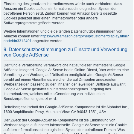
Einstellung des genutzten Internetbrowsers würde auch verhindern, dass
Amazon ein Cookie auf dem informationstechnologischen System der
betroffenen Person setzt. Zudem können von Amazon bereits gesetzte
Cookies jederzeit über einen Internetbrowser oder andere
Softwareprogramme gelöscht werden.
Weitere Informationen und die geltenden Datenschutzbestimmungen von
Amazon können unter
https://www.amazon.de/gp/help/customer/display.html?
nodeId=3312401
abgerufen werden.
9. Datenschutzbestimmungen zu Einsatz und Verwendung
von Google AdSense
Der für die Verarbeitung Verantwortliche hat auf dieser Internetseite Google
AdSense integriert. Google AdSense ist ein Online-Dienst, über welchen eine
Vermittlung von Werbung auf Drittseiten ermöglicht wird. Google AdSense
beruht auf einem Algorithmus, welcher die auf Drittseiten angezeigten
Werbeanzeigen passend zu den Inhalten der jeweiligen Drittseite auswählt.
Google AdSense gestattet ein interessenbezogenes Targeting des
Internetnutzers, welches mittels Generierung von individuellen
Benutzerprofilen umgesetzt wird.
Betreibergesellschaft der Google-AdSense-Komponente ist die Alphabet Inc.,
1600 Amphitheatre Pkwy, Mountain View, CA 94043-1351, USA.
Der Zweck der Google-AdSense-Komponente ist die Einbindung von
Werbeanzeigen auf unserer Internetseite. Google-AdSense setzt ein Cookie
auf dem informationstechnologischen System der betroffenen Person. Was