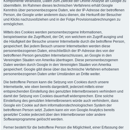
Komponente veranlasst, Daten zum Zwecke der Online-Analyse an Google zu
übermitteln. Im Rahmen dieses technischen Verfahrens erhält Google
Kenntnis über personenbezogene Daten, wie der IP-Adresse der betroffenen
Person, die Google unter anderem dazu dienen, die Herkunft der Besucher
und Klicks nachzuvollziehen und in der Folge Provisionsabrechnungen zu
ermöglichen.
Mittels des Cookies werden personenbezogene Informationen,
beispielsweise die Zugriffszeit, der Ort, von welchem ein Zugriff ausging und
die Häufigkeit der Besuche unserer Internetseite durch die betroffene Person,
gespeichert. Bei jedem Besuch unserer Internetseiten werden diese
personenbezogenen Daten, einschließlich der IP-Adresse des von der
betroffenen Person genutzten Internetanschlusses, an Google in den
Vereinigten Staaten von Amerika übertragen. Diese personenbezogenen
Daten werden durch Google in den Vereinigten Staaten von Amerika
gespeichert. Google gibt diese über das technische Verfahren erhobenen
personenbezogenen Daten unter Umständen an Dritte weiter.
Die betroffene Person kann die Setzung von Cookies durch unsere
Internetseite, wie oben bereits dargestellt, jederzeit mittels einer
entsprechenden Einstellung des genutzten Internetbrowsers verhindern und
damit der Setzung von Cookies dauerhaft widersprechen. Eine solche
Einstellung des genutzten Internetbrowsers würde auch verhindern, dass
Google ein Cookie auf dem informationstechnologischen System der
betroffenen Person setzt. Zudem kann ein von Google Analytics bereits
gesetzter Cookie jederzeit über den Internetbrowser oder andere
Softwareprogramme gelöscht werden.
Ferner besteht für die betroffene Person die Möglichkeit, einer Erfassung der