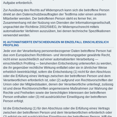
Aufgabe erforderlich.
Zur Ausübung des Rechts auf Widerspruch kann sich die betroffene Person
direkt an den Datenschutzbeauftragten der Testfirma oder einen anderen
Mitarbeiter wenden. Der betroffenen Person steht es ferner frei, im
Zusammenhang mit der Nutzung von Diensten der Informationsgesellschaft,
ungeachtet der Richtlinie 2002/58/EG, ihr Widerspruchsrecht mittels
automatisierter Verfahren auszuüben, bei denen technische Spezifikationen
verwendet werden.
H) AUTOMATISIERTE ENTSCHEIDUNGEN IM EINZELFALL EINSCHLIESSLICH P
ROFILING
Jede von der Verarbeitung personenbezogener Daten betroffene Person hat
das vom Europäischen Richtlinien- und Verordnungsgeber gewährte Recht,
nicht einer ausschließlich auf einer automatisierten Verarbeitung —
einschließlich Profiling — beruhenden Entscheidung unterworfen zu werden,
die ihr gegenüber rechtliche Wirkung entfaltet oder sie in ähnlicher Weise
erheblich beeinträchtigt, sofern die Entscheidung (1) nicht für den Abschluss
oder die Erfüllung eines Vertrags zwischen der betroffenen Person und dem
Verantwortlichen erforderlich ist, oder (2) aufgrund von Rechtsvorschriften der
Union oder der Mitgliedstaaten, denen der Verantwortliche unterliegt, zulässig
ist und diese Rechtsvorschriften angemessene Maßnahmen zur Wahrung der
Rechte und Freiheiten sowie der berechtigten Interessen der betroffenen
Person enthalten oder (3) mit ausdrücklicher Einwilligung der betroffenen
Person erfolgt.
Ist die Entscheidung (1) für den Abschluss oder die Erfüllung eines Vertrags
zwischen der betroffenen Person und dem Verantwortlichen erforderlich oder
(2) erfolgt sie mit ausdrücklicher Einwilligung der betroffenen Person, trifft die