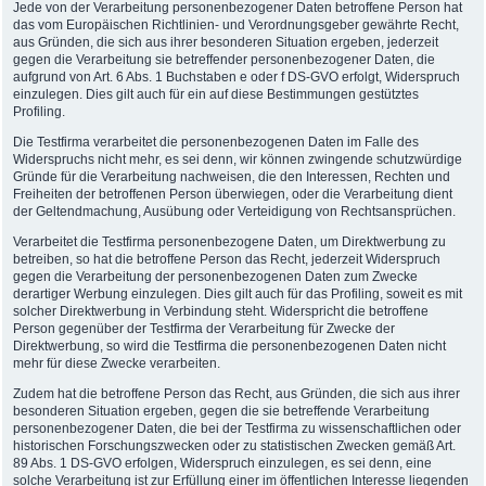
Jede von der Verarbeitung personenbezogener Daten betroffene Person hat
das vom Europäischen Richtlinien- und Verordnungsgeber gewährte Recht,
aus Gründen, die sich aus ihrer besonderen Situation ergeben, jederzeit
gegen die Verarbeitung sie betreffender personenbezogener Daten, die
aufgrund von Art. 6 Abs. 1 Buchstaben e oder f DS-GVO erfolgt, Widerspruch
einzulegen. Dies gilt auch für ein auf diese Bestimmungen gestütztes
Profiling.
Die Testfirma verarbeitet die personenbezogenen Daten im Falle des
Widerspruchs nicht mehr, es sei denn, wir können zwingende schutzwürdige
Gründe für die Verarbeitung nachweisen, die den Interessen, Rechten und
Freiheiten der betroffenen Person überwiegen, oder die Verarbeitung dient
der Geltendmachung, Ausübung oder Verteidigung von Rechtsansprüchen.
Verarbeitet die Testfirma personenbezogene Daten, um Direktwerbung zu
betreiben, so hat die betroffene Person das Recht, jederzeit Widerspruch
gegen die Verarbeitung der personenbezogenen Daten zum Zwecke
derartiger Werbung einzulegen. Dies gilt auch für das Profiling, soweit es mit
solcher Direktwerbung in Verbindung steht. Widerspricht die betroffene
Person gegenüber der Testfirma der Verarbeitung für Zwecke der
Direktwerbung, so wird die Testfirma die personenbezogenen Daten nicht
mehr für diese Zwecke verarbeiten.
Zudem hat die betroffene Person das Recht, aus Gründen, die sich aus ihrer
besonderen Situation ergeben, gegen die sie betreffende Verarbeitung
personenbezogener Daten, die bei der Testfirma zu wissenschaftlichen oder
historischen Forschungszwecken oder zu statistischen Zwecken gemäß Art.
89 Abs. 1 DS-GVO erfolgen, Widerspruch einzulegen, es sei denn, eine
solche Verarbeitung ist zur Erfüllung einer im öffentlichen Interesse liegenden