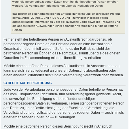
wenn die personenbezogenen Daten nicht bei der betroffenen Person erhoben
werden: Alle verfügbaren Informationen über die Herkunft der Daten
das Bestehen einer automatisierten Entscheidungsfindung einschließlich Profiling
gemäß Artikel 22 Abs.1 und 4 DS-GVO und - zumindest in diesen Fällen -
aussagekräftige Informationen über die involvierte Logik sowie die Tragweite und
die angestrebten Auswirkungen einer derartigen Verarbeitung für die betroffene
Person
Ferner steht der betroffenen Person ein Auskunftsrecht darüber zu, ob
personenbezogene Daten an ein Drittland oder an eine internationale
Organisation übermittelt wurden. Sofern dies der Fall ist, so steht der
betroffenen Person im Übrigen das Recht zu, Auskunft über die geeigneten
Garantien im Zusammenhang mit der Übermittlung zu erhalten.
Möchte eine betroffene Person dieses Auskunftsrecht in Anspruch nehmen,
kann sie sich hierzu jederzeit an unseren Datenschutzbeauftragten oder
einen anderen Mitarbeiter des für die Verarbeitung Verantwortlichen wenden.
C) RECHT AUF BERICHTIGUNG
Jede von der Verarbeitung personenbezogener Daten betroffene Person hat
das vom Europäischen Richtlinien- und Verordnungsgeber gewährte Recht,
die unverzügliche Berichtigung sie betreffender unrichtiger
personenbezogener Daten zu verlangen. Ferner steht der betroffenen Person
das Recht zu, unter Berücksichtigung der Zwecke der Verarbeitung, die
Vervollständigung unvollständiger personenbezogener Daten — auch mittels
einer ergänzenden Erklärung — zu verlangen.
Möchte eine betroffene Person dieses Berichtigungsrecht in Anspruch