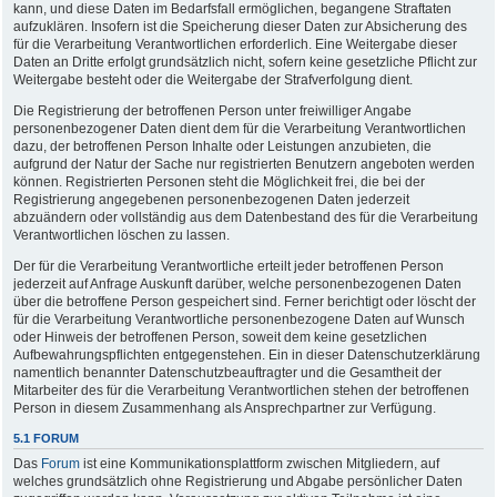
kann, und diese Daten im Bedarfsfall ermöglichen, begangene Straftaten
aufzuklären. Insofern ist die Speicherung dieser Daten zur Absicherung des
für die Verarbeitung Verantwortlichen erforderlich. Eine Weitergabe dieser
Daten an Dritte erfolgt grundsätzlich nicht, sofern keine gesetzliche Pflicht zur
Weitergabe besteht oder die Weitergabe der Strafverfolgung dient.
Die Registrierung der betroffenen Person unter freiwilliger Angabe
personenbezogener Daten dient dem für die Verarbeitung Verantwortlichen
dazu, der betroffenen Person Inhalte oder Leistungen anzubieten, die
aufgrund der Natur der Sache nur registrierten Benutzern angeboten werden
können. Registrierten Personen steht die Möglichkeit frei, die bei der
Registrierung angegebenen personenbezogenen Daten jederzeit
abzuändern oder vollständig aus dem Datenbestand des für die Verarbeitung
Verantwortlichen löschen zu lassen.
Der für die Verarbeitung Verantwortliche erteilt jeder betroffenen Person
jederzeit auf Anfrage Auskunft darüber, welche personenbezogenen Daten
über die betroffene Person gespeichert sind. Ferner berichtigt oder löscht der
für die Verarbeitung Verantwortliche personenbezogene Daten auf Wunsch
oder Hinweis der betroffenen Person, soweit dem keine gesetzlichen
Aufbewahrungspflichten entgegenstehen. Ein in dieser Datenschutzerklärung
namentlich benannter Datenschutzbeauftragter und die Gesamtheit der
Mitarbeiter des für die Verarbeitung Verantwortlichen stehen der betroffenen
Person in diesem Zusammenhang als Ansprechpartner zur Verfügung.
5.1 FORUM
Das
Forum
ist eine Kommunikationsplattform zwischen Mitgliedern, auf
welches grundsätzlich ohne Registrierung und Abgabe persönlicher Daten