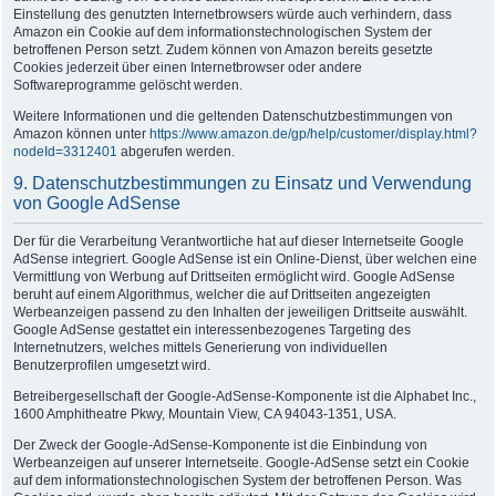
Einstellung des genutzten Internetbrowsers würde auch verhindern, dass
Amazon ein Cookie auf dem informationstechnologischen System der
betroffenen Person setzt. Zudem können von Amazon bereits gesetzte
Cookies jederzeit über einen Internetbrowser oder andere
Softwareprogramme gelöscht werden.
Weitere Informationen und die geltenden Datenschutzbestimmungen von
Amazon können unter
https://www.amazon.de/gp/help/customer/display.html?
nodeId=3312401
abgerufen werden.
9. Datenschutzbestimmungen zu Einsatz und Verwendung
von Google AdSense
Der für die Verarbeitung Verantwortliche hat auf dieser Internetseite Google
AdSense integriert. Google AdSense ist ein Online-Dienst, über welchen eine
Vermittlung von Werbung auf Drittseiten ermöglicht wird. Google AdSense
beruht auf einem Algorithmus, welcher die auf Drittseiten angezeigten
Werbeanzeigen passend zu den Inhalten der jeweiligen Drittseite auswählt.
Google AdSense gestattet ein interessenbezogenes Targeting des
Internetnutzers, welches mittels Generierung von individuellen
Benutzerprofilen umgesetzt wird.
Betreibergesellschaft der Google-AdSense-Komponente ist die Alphabet Inc.,
1600 Amphitheatre Pkwy, Mountain View, CA 94043-1351, USA.
Der Zweck der Google-AdSense-Komponente ist die Einbindung von
Werbeanzeigen auf unserer Internetseite. Google-AdSense setzt ein Cookie
auf dem informationstechnologischen System der betroffenen Person. Was