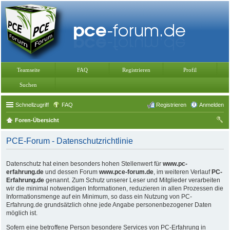
Teamseite
FAQ
Registrieren
Profil
Suchen
Schnellzugriff
FAQ
Registrieren
Anmelden
Foren-Übersicht
uc
PCE-Forum - Datenschutzrichtlinie
he
Datenschutz hat einen besonders hohen Stellenwert für
www.pc-
erfahrung.de
und dessen Forum
www.pce-forum.de
, im weiteren Verlauf
PC-
Erfahrung.de
genannt. Zum Schutz unserer Leser und Mitglieder verarbeiten
wir die minimal notwendigen Informationen, reduzieren in allen Prozessen die
Informationsmenge auf ein Minimum, so dass ein Nutzung von PC-
Erfahrung.de grundsätzlich ohne jede Angabe personenbezogener Daten
möglich ist.
Sofern eine betroffene Person besondere Services von PC-Erfahrung in