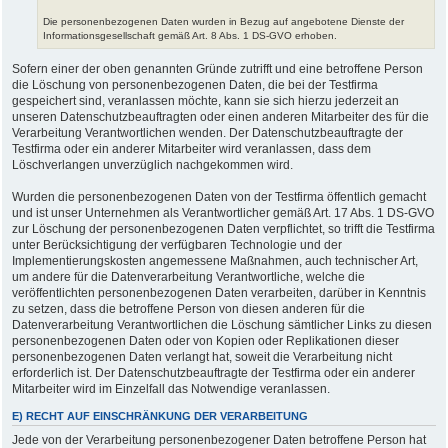
Die personenbezogenen Daten wurden in Bezug auf angebotene Dienste der
Informationsgesellschaft gemäß Art. 8 Abs. 1 DS-GVO erhoben.
Sofern einer der oben genannten Gründe zutrifft und eine betroffene Person
die Löschung von personenbezogenen Daten, die bei der Testfirma
gespeichert sind, veranlassen möchte, kann sie sich hierzu jederzeit an
unseren Datenschutzbeauftragten oder einen anderen Mitarbeiter des für die
Verarbeitung Verantwortlichen wenden. Der Datenschutzbeauftragte der
Testfirma oder ein anderer Mitarbeiter wird veranlassen, dass dem
Löschverlangen unverzüglich nachgekommen wird.
Wurden die personenbezogenen Daten von der Testfirma öffentlich gemacht
und ist unser Unternehmen als Verantwortlicher gemäß Art. 17 Abs. 1 DS-GVO
zur Löschung der personenbezogenen Daten verpflichtet, so trifft die Testfirma
unter Berücksichtigung der verfügbaren Technologie und der
Implementierungskosten angemessene Maßnahmen, auch technischer Art,
um andere für die Datenverarbeitung Verantwortliche, welche die
veröffentlichten personenbezogenen Daten verarbeiten, darüber in Kenntnis
zu setzen, dass die betroffene Person von diesen anderen für die
Datenverarbeitung Verantwortlichen die Löschung sämtlicher Links zu diesen
personenbezogenen Daten oder von Kopien oder Replikationen dieser
personenbezogenen Daten verlangt hat, soweit die Verarbeitung nicht
erforderlich ist. Der Datenschutzbeauftragte der Testfirma oder ein anderer
Mitarbeiter wird im Einzelfall das Notwendige veranlassen.
E) RECHT AUF EINSCHRÄNKUNG DER VERARBEITUNG
Jede von der Verarbeitung personenbezogener Daten betroffene Person hat