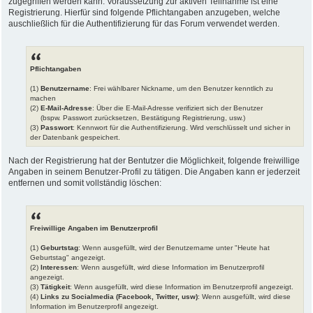
zugegriffen werden kann. Voraussetzung zur aktiven Teilnahme ist eine
Registrierung. Hierfür sind folgende Pflichtangaben anzugeben, welche
auschließlich für die Authentifizierung für das Forum verwendet werden.
Pflichtangaben
(1)
Benutzername
: Frei wählbarer Nickname, um den Benutzer kenntlich zu
machen
(2)
E-Mail-Adresse
: Über die E-Mail-Adresse verifiziert sich der Benutzer
(bspw. Passwort zurücksetzen, Bestätigung Registrierung, usw.)
(3)
Passwort
: Kennwort für die Authentifizierung. Wird verschlüsselt und sicher in
der Datenbank gespeichert.
Nach der Registrierung hat der Bentutzer die Möglichkeit, folgende freiwillige
Angaben in seinem Benutzer-Profil zu tätigen. Die Angaben kann er jederzeit
entfernen und somit vollständig löschen:
Freiwillige Angaben im Benutzerprofil
(1)
Geburtstag
: Wenn ausgefüllt, wird der Benutzername unter "Heute hat
Geburtstag" angezeigt.
(2)
Interessen
: Wenn ausgefüllt, wird diese Information im Benutzerprofil
angezeigt.
(3)
Tätigkeit
: Wenn ausgefüllt, wird diese Information im Benutzerprofil angezeigt.
(4)
Links zu Socialmedia (Facebook, Twitter, usw)
: Wenn ausgefüllt, wird diese
Information im Benutzerprofil angezeigt.