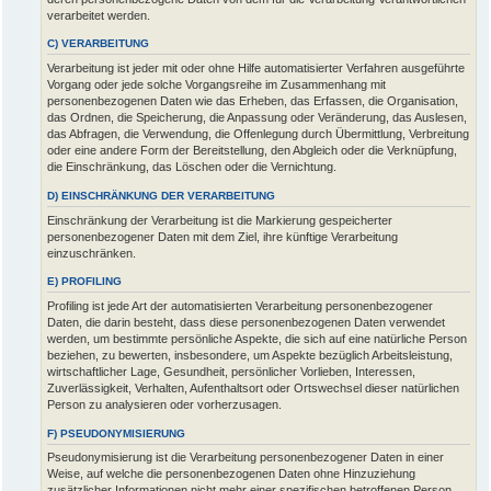
verarbeitet werden.
C) VERARBEITUNG
Verarbeitung ist jeder mit oder ohne Hilfe automatisierter Verfahren ausgeführte
Vorgang oder jede solche Vorgangsreihe im Zusammenhang mit
personenbezogenen Daten wie das Erheben, das Erfassen, die Organisation,
das Ordnen, die Speicherung, die Anpassung oder Veränderung, das Auslesen,
das Abfragen, die Verwendung, die Offenlegung durch Übermittlung, Verbreitung
oder eine andere Form der Bereitstellung, den Abgleich oder die Verknüpfung,
die Einschränkung, das Löschen oder die Vernichtung.
D) EINSCHRÄNKUNG DER VERARBEITUNG
Einschränkung der Verarbeitung ist die Markierung gespeicherter
personenbezogener Daten mit dem Ziel, ihre künftige Verarbeitung
einzuschränken.
E) PROFILING
Profiling ist jede Art der automatisierten Verarbeitung personenbezogener
Daten, die darin besteht, dass diese personenbezogenen Daten verwendet
werden, um bestimmte persönliche Aspekte, die sich auf eine natürliche Person
beziehen, zu bewerten, insbesondere, um Aspekte bezüglich Arbeitsleistung,
wirtschaftlicher Lage, Gesundheit, persönlicher Vorlieben, Interessen,
Zuverlässigkeit, Verhalten, Aufenthaltsort oder Ortswechsel dieser natürlichen
Person zu analysieren oder vorherzusagen.
F) PSEUDONYMISIERUNG
Pseudonymisierung ist die Verarbeitung personenbezogener Daten in einer
Weise, auf welche die personenbezogenen Daten ohne Hinzuziehung
zusätzlicher Informationen nicht mehr einer spezifischen betroffenen Person