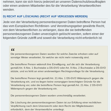
nehmen, kann sie sich hierzu jederzeit an unseren Datenschutzbeauftragten
oder einen anderen Mitarbeiter des für die Verarbeitung Verantwortlichen
wenden.
D) RECHT AUF LÖSCHUNG (RECHT AUF VERGESSEN WERDEN)
Jede von der Verarbeitung personenbezogener Daten betroffene Person hat
das vom Europäischen Richtlinien- und Verordnungsgeber gewährte Recht,
von dem Verantwortlichen zu verlangen, dass die sie betreffenden
personenbezogenen Daten unverzüglich gelöscht werden, sofern einer der
folgenden Gründe zutrifft und soweit die Verarbeitung nicht erforderlich ist:
Die personenbezogenen Daten wurden für solche Zwecke erhoben oder auf
sonstige Weise verarbeitet, für welche sie nicht mehr notwendig sind.
Die betroffene Person widerruft ihre Einwilligung, auf die sich die Verarbeitung
gemäß Art. 6 Abs. 1 Buchstabe a DS-GVO oder Art. 9 Abs. 2 Buchstabe a DS-GVO
stützte, und es fehlt an einer anderweitigen Rechtsgrundlage für die Verarbeitung.
Die betroffene Person legt gemäß Art. 21 Abs. 1 DS-GVO Widerspruch gegen die
Verarbeitung ein, und es liegen keine vorrangigen berechtigten Gründe für die
Verarbeitung vor, oder die betroffene Person legt gemäß Art. 21 Abs. 2 DS-GVO
Widerspruch gegen die Verarbeitung ein.
Die personenbezogenen Daten wurden unrechtmäßig verarbeitet.
Die Löschung der personenbezogenen Daten ist zur Erfüllung einer rechtlichen
Verpflichtung nach dem Unionsrecht oder dem Recht der Mitgliedstaaten
erforderlich, dem der Verantwortliche unterliegt.