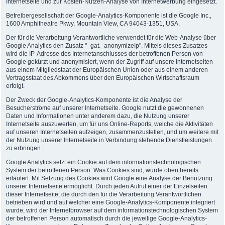
Internetseite und zur Kosten-Nutzen-Analyse von Internetwerbung eingesetzt.
Betreibergesellschaft der Google-Analytics-Komponente ist die Google Inc.,
1600 Amphitheatre Pkwy, Mountain View, CA 94043-1351, USA.
Der für die Verarbeitung Verantwortliche verwendet für die Web-Analyse über
Google Analytics den Zusatz "_gat._anonymizeIp". Mittels dieses Zusatzes
wird die IP-Adresse des Internetanschlusses der betroffenen Person von
Google gekürzt und anonymisiert, wenn der Zugriff auf unsere Internetseiten
aus einem Mitgliedstaat der Europäischen Union oder aus einem anderen
Vertragsstaat des Abkommens über den Europäischen Wirtschaftsraum
erfolgt.
Der Zweck der Google-Analytics-Komponente ist die Analyse der
Besucherströme auf unserer Internetseite. Google nutzt die gewonnenen
Daten und Informationen unter anderem dazu, die Nutzung unserer
Internetseite auszuwerten, um für uns Online-Reports, welche die Aktivitäten
auf unseren Internetseiten aufzeigen, zusammenzustellen, und um weitere mit
der Nutzung unserer Internetseite in Verbindung stehende Dienstleistungen
zu erbringen.
Google Analytics setzt ein Cookie auf dem informationstechnologischen
System der betroffenen Person. Was Cookies sind, wurde oben bereits
erläutert. Mit Setzung des Cookies wird Google eine Analyse der Benutzung
unserer Internetseite ermöglicht. Durch jeden Aufruf einer der Einzelseiten
dieser Internetseite, die durch den für die Verarbeitung Verantwortlichen
betrieben wird und auf welcher eine Google-Analytics-Komponente integriert
wurde, wird der Internetbrowser auf dem informationstechnologischen System
der betroffenen Person automatisch durch die jeweilige Google-Analytics-