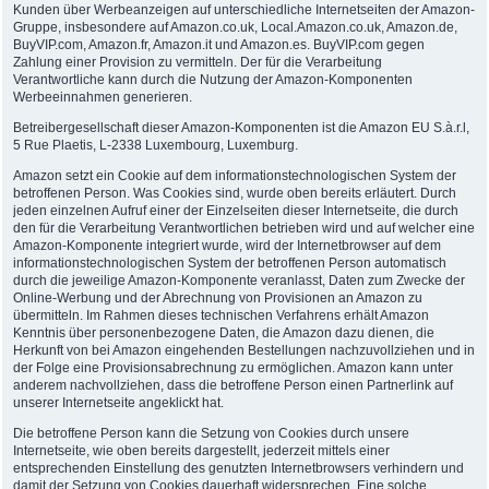
Kunden über Werbeanzeigen auf unterschiedliche Internetseiten der Amazon-
Gruppe, insbesondere auf Amazon.co.uk, Local.Amazon.co.uk, Amazon.de,
BuyVIP.com, Amazon.fr, Amazon.it und Amazon.es. BuyVIP.com gegen
Zahlung einer Provision zu vermitteln. Der für die Verarbeitung
Verantwortliche kann durch die Nutzung der Amazon-Komponenten
Werbeeinnahmen generieren.
Betreibergesellschaft dieser Amazon-Komponenten ist die Amazon EU S.à.r.l,
5 Rue Plaetis, L-2338 Luxembourg, Luxemburg.
Amazon setzt ein Cookie auf dem informationstechnologischen System der
betroffenen Person. Was Cookies sind, wurde oben bereits erläutert. Durch
jeden einzelnen Aufruf einer der Einzelseiten dieser Internetseite, die durch
den für die Verarbeitung Verantwortlichen betrieben wird und auf welcher eine
Amazon-Komponente integriert wurde, wird der Internetbrowser auf dem
informationstechnologischen System der betroffenen Person automatisch
durch die jeweilige Amazon-Komponente veranlasst, Daten zum Zwecke der
Online-Werbung und der Abrechnung von Provisionen an Amazon zu
übermitteln. Im Rahmen dieses technischen Verfahrens erhält Amazon
Kenntnis über personenbezogene Daten, die Amazon dazu dienen, die
Herkunft von bei Amazon eingehenden Bestellungen nachzuvollziehen und in
der Folge eine Provisionsabrechnung zu ermöglichen. Amazon kann unter
anderem nachvollziehen, dass die betroffene Person einen Partnerlink auf
unserer Internetseite angeklickt hat.
Die betroffene Person kann die Setzung von Cookies durch unsere
Internetseite, wie oben bereits dargestellt, jederzeit mittels einer
entsprechenden Einstellung des genutzten Internetbrowsers verhindern und
damit der Setzung von Cookies dauerhaft widersprechen. Eine solche