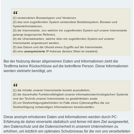
(1) verwendeten Browsertypen und Versionen,
(2) das vom zugreifenden System verwendete Betriebssystem, Browser und
Systeminformationen,
(3) die Internetseite, von welcher ein zugreifendes System auf unsere Internetseite
gelangt (sogenannte Referrer),
(4) die Unterwebseiten, welche über ein zugreifendes System auf unserer
Internetseite angesteuert werden,
(5) das Datum und die Uhrzeit eines Zugriffs auf die Internetseite,
(6) eine
anonymisierte
IP-Adresse (letztes Oktet ist maskiert)
Bei der Nutzung dieser allgemeinen Daten und Informationen zieht die
Testfirma keine Rückschlüsse auf die betroffene Person. Diese Informationen
werden vielmehr benötigt, um
(1) die Inhalte unserer Internetseite korrekt auszuliefern,
(2) die dauerhafte Funktionsfähigkeit unserer informationstechnologischen Systeme
und der Technik unserer Internetseite zu gewährleisten sowie
(3) um Strafverfolgungsbehörden im Falle eines Cyberangriffes die zur
Strafverfolgung notwendigen Informationen bereitzustellen.
Diese anonym erhobenen Daten und Informationen werden durch PC-
Erfahrung.de daher einerseits statistisch und ferner mit dem Ziel ausgewertet,
den Datenschutz und die Datensicherheit in unserem Unternehmen zu
erhöhen, um letztlich ein optimales Schutzniveau für die von uns verarbeiteten