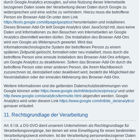
durch Google Analytics erzeugten, auf eine Nutzung dieser Internetseite
bezogenen Daten sowie der Verarbeitung dieser Daten durch Google zu
widersprechen und eine solche zu verhindern. Hierzu muss die betroffene
Person ein Browser-Add-On unter dem Link
https://tools.google.com/dlpage/gaoptout
herunterladen und installieren.
Dieses Browser-Add-On teilt Google Analytics über JavaScript mit, dass keine
Daten und Informationen zu den Besuchen von Internetseiten an Google
Analytics übermittelt werden dürfen. Die Installation des Browser-Add-Ons
wird von Google als Widerspruch gewertet. Wird das
informationstechnologische System der betroffenen Person zu einem
späteren Zeitpunkt gelöscht, formatiert oder neu installiert, muss durch die
betroffene Person eine erneute Installation des Browser-Add-Ons erfolgen,
um Google Analytics zu deaktivieren. Sofern das Browser-Add-On durch die
betroffene Person oder einer anderen Person, die ihrem Machtbereich
zuzurechnen ist, deinstalliert oder deaktiviert wird, besteht die Möglichkeit der
Neuinstallation oder der erneuten Aktivierung des Browser-Add-Ons.
Weitere Informationen und die geltenden Datenschutzbestimmungen von
Google können unter
https://www.google.de/intl/de/policies/privacy/
und unter
http://www.google.com/analytics/terms/de.html
abgerufen werden. Google
Analytics wird unter diesem Link
https://www.google.com/intl/de_de/analytics/
genauer erläutert.
11. Rechtsgrundlage der Verarbeitung
Art. 6 I lit. a DS-GVO dient unserem Unternehmen als Rechtsgrundlage für
Verarbeitungsvorgänge, bei denen wir eine Einwilligung für einen bestimmten
Verarbeitungszweck einholen. Ist die Verarbeitung personenbezogener Daten