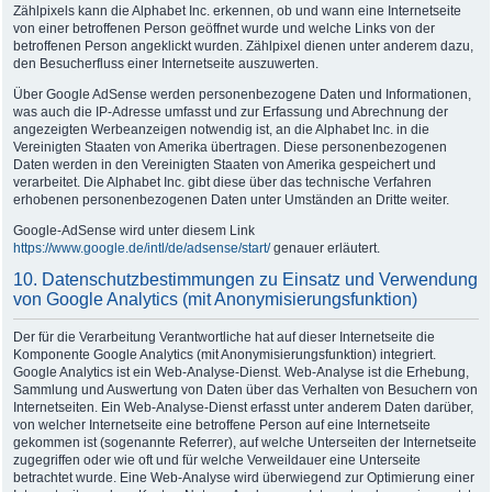
Zählpixels kann die Alphabet Inc. erkennen, ob und wann eine Internetseite
von einer betroffenen Person geöffnet wurde und welche Links von der
betroffenen Person angeklickt wurden. Zählpixel dienen unter anderem dazu,
den Besucherfluss einer Internetseite auszuwerten.
Über Google AdSense werden personenbezogene Daten und Informationen,
was auch die IP-Adresse umfasst und zur Erfassung und Abrechnung der
angezeigten Werbeanzeigen notwendig ist, an die Alphabet Inc. in die
Vereinigten Staaten von Amerika übertragen. Diese personenbezogenen
Daten werden in den Vereinigten Staaten von Amerika gespeichert und
verarbeitet. Die Alphabet Inc. gibt diese über das technische Verfahren
erhobenen personenbezogenen Daten unter Umständen an Dritte weiter.
Google-AdSense wird unter diesem Link
https://www.google.de/intl/de/adsense/start/
genauer erläutert.
10. Datenschutzbestimmungen zu Einsatz und Verwendung
von Google Analytics (mit Anonymisierungsfunktion)
Der für die Verarbeitung Verantwortliche hat auf dieser Internetseite die
Komponente Google Analytics (mit Anonymisierungsfunktion) integriert.
Google Analytics ist ein Web-Analyse-Dienst. Web-Analyse ist die Erhebung,
Sammlung und Auswertung von Daten über das Verhalten von Besuchern von
Internetseiten. Ein Web-Analyse-Dienst erfasst unter anderem Daten darüber,
von welcher Internetseite eine betroffene Person auf eine Internetseite
gekommen ist (sogenannte Referrer), auf welche Unterseiten der Internetseite
zugegriffen oder wie oft und für welche Verweildauer eine Unterseite
betrachtet wurde. Eine Web-Analyse wird überwiegend zur Optimierung einer