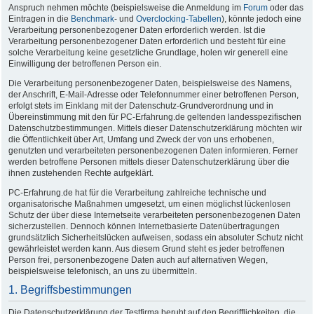
Anspruch nehmen möchte (beispielsweise die Anmeldung im
Forum
oder das
Eintragen in die
Benchmark
- und
Overclocking-Tabellen
), könnte jedoch eine
Verarbeitung personenbezogener Daten erforderlich werden. Ist die
Verarbeitung personenbezogener Daten erforderlich und besteht für eine
solche Verarbeitung keine gesetzliche Grundlage, holen wir generell eine
Einwilligung der betroffenen Person ein.
Die Verarbeitung personenbezogener Daten, beispielsweise des Namens,
der Anschrift, E-Mail-Adresse oder Telefonnummer einer betroffenen Person,
erfolgt stets im Einklang mit der Datenschutz-Grundverordnung und in
Übereinstimmung mit den für PC-Erfahrung.de geltenden landesspezifischen
Datenschutzbestimmungen. Mittels dieser Datenschutzerklärung möchten wir
die Öffentlichkeit über Art, Umfang und Zweck der von uns erhobenen,
genutzten und verarbeiteten personenbezogenen Daten informieren. Ferner
werden betroffene Personen mittels dieser Datenschutzerklärung über die
ihnen zustehenden Rechte aufgeklärt.
PC-Erfahrung.de hat für die Verarbeitung zahlreiche technische und
organisatorische Maßnahmen umgesetzt, um einen möglichst lückenlosen
Schutz der über diese Internetseite verarbeiteten personenbezogenen Daten
sicherzustellen. Dennoch können Internetbasierte Datenübertragungen
grundsätzlich Sicherheitslücken aufweisen, sodass ein absoluter Schutz nicht
gewährleistet werden kann. Aus diesem Grund steht es jeder betroffenen
Person frei, personenbezogene Daten auch auf alternativen Wegen,
beispielsweise telefonisch, an uns zu übermitteln.
1. Begriffsbestimmungen
Die Datenschutzerklärung der Testfirma beruht auf den Begrifflichkeiten, die