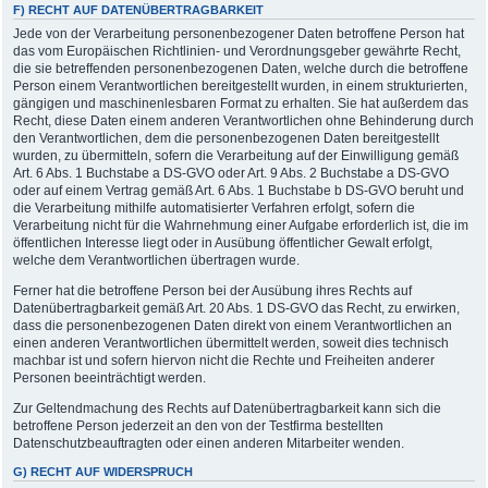
F) RECHT AUF DATENÜBERTRAGBARKEIT
Jede von der Verarbeitung personenbezogener Daten betroffene Person hat
das vom Europäischen Richtlinien- und Verordnungsgeber gewährte Recht,
die sie betreffenden personenbezogenen Daten, welche durch die betroffene
Person einem Verantwortlichen bereitgestellt wurden, in einem strukturierten,
gängigen und maschinenlesbaren Format zu erhalten. Sie hat außerdem das
Recht, diese Daten einem anderen Verantwortlichen ohne Behinderung durch
den Verantwortlichen, dem die personenbezogenen Daten bereitgestellt
wurden, zu übermitteln, sofern die Verarbeitung auf der Einwilligung gemäß
Art. 6 Abs. 1 Buchstabe a DS-GVO oder Art. 9 Abs. 2 Buchstabe a DS-GVO
oder auf einem Vertrag gemäß Art. 6 Abs. 1 Buchstabe b DS-GVO beruht und
die Verarbeitung mithilfe automatisierter Verfahren erfolgt, sofern die
Verarbeitung nicht für die Wahrnehmung einer Aufgabe erforderlich ist, die im
öffentlichen Interesse liegt oder in Ausübung öffentlicher Gewalt erfolgt,
welche dem Verantwortlichen übertragen wurde.
Ferner hat die betroffene Person bei der Ausübung ihres Rechts auf
Datenübertragbarkeit gemäß Art. 20 Abs. 1 DS-GVO das Recht, zu erwirken,
dass die personenbezogenen Daten direkt von einem Verantwortlichen an
einen anderen Verantwortlichen übermittelt werden, soweit dies technisch
machbar ist und sofern hiervon nicht die Rechte und Freiheiten anderer
Personen beeinträchtigt werden.
Zur Geltendmachung des Rechts auf Datenübertragbarkeit kann sich die
betroffene Person jederzeit an den von der Testfirma bestellten
Datenschutzbeauftragten oder einen anderen Mitarbeiter wenden.
G) RECHT AUF WIDERSPRUCH