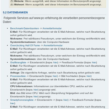
(5)
Website
: Wenn ausgefüllt, wird diese Information im Benutzerprofil angezeigt.
(6)
Wohnort
: Wenn ausgefüllt, wird diese Information im Benutzerprofil angezeigt.
5.2 DATENBANKEN
Folgende Services auf www.pc-erfahrung.de verarbeiten personenbezogene
Daten:
Benchmark-Datenbanken
->
Anmeldeformular
E-Mail
: Für Rückfragen verarbeiten wir die E-Mail-Adresse, welche nach Bearbeitung
sofort gelöscht wird.
Nickname
: Frei wählbares Pseudonym, unter welchem der Eintrag veröffentlicht wird.
Systeminformationen
: über die Computer-Hardware
Overclocking Hall Of Fame
->
Anmeldeformular
E-Mail
: Für Rückfragen verarbeiten wir die E-Mail-Adresse, welche nach Bearbeitung
sofort gelöscht wird.
Nickname
: Frei wählbares Pseudonym, unter welchem der Eintrag veröffentlicht wird.
Systeminformationen
: über die Computer-Hardware
Grafikrangliste
-> Einzelansicht (bspw.
hier
) -> Feedback-Formular (bspw.
hier
)
E-Mail
: Für Rückfragen verarbeiten wir die E-Mail-Adresse, welche nach Bearbeitung
sofort gelöscht wird.
Anfrage
: Die eigentliche Anfrage, welche nach Bearbeitung sofort gelöscht wird.
Prozessorliste
-> Einzelansicht (bspw.
hier
) -> Bild hochladen (bspw.
hier
)
E-Mail
: Für Rückfragen verarbeiten wir die E-Mail-Adresse, welche nach Bearbeitung
sofort gelöscht wird.
CPU Informationen
: Informationen zur übermittelten CPU, welche auf der
Einzelansicht (bspw.
hier
) angezeigt wird.
Bild
: das Bild einer CPU. Wird nach Überprüfung freigegeben und auf der
Einzelansicht (bspw.
hier
) angezeigt.
Smartphonerangliste
-> Einzelansicht -> (bspw.
hier
) -> Feedback-Formular (bspw.
hier
)
E-Mail
: Für Rückfragen verarbeiten wir die E-Mail-Adresse, welche nach Bearbeitung