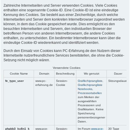
Zahlreiche Internetseiten und Server verwenden Cookies. Viele Cookies
enthalten eine sogenannte Cookie-ID. Eine Cookie-ID ist eine eindeutige
Kennung des Cookies. Sie besteht aus einer Zeichenfolge, durch welche
Internetseiten und Server dem konkreten Internetbrowser zugeordnet werden
können, in dem das Cookie gespeichert wurde. Dies ermöglicht es den
besuchten Internetseiten und Servern, den individuellen Browser der
betroffenen Person von anderen Internetbrowsern, die andere Cookies
enthalten, zu unterscheiden. Ein bestimmter Internetbrowser kann über die
eindeutige Cookie-ID wiedererkannt und identifiziert werden.
Durch den Einsatz von Cookies kann PC-Erfahrung.de den Nutzern dieser
Internetseite nutzerfreundlichere Services bereitstellen, die ohne die Cookie-
Setzung nicht möglich wären.
Verwendete Cookies
Cookie Name
Domain
Beschreibung
Wo genutzt
Dauer
fe_typo_user
www.pc-
Session-
Grafikchiprangliste
,
Sitzungsdauer
erfahrung.de
Cookie
Grafikchiprangliste
Notebooks
,
Prozessortabellen
zum Merken der
ausgewählten
Prozessoren und
Grafikkarten. Keine
Speicherung
personenbezogener
Daten.
phpbb3_ky8n1_k
www.pce-
Session-
Im Forum
www.pce-
30 Tage