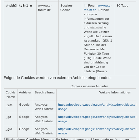
phpbb3_ky8n1_u
www.pce-
Session-
Im Forum
www.pce-
30 Tage
forum.de
Cookie
forum.de.
Enthält
anonyme
Informationen zur
aktuellen Sitzung
und statistische
Werte wie Letzter
Zugriff. Die Session
ist standardmäßig 1
Stunde, mit der
Remember Me
Funktion 30 Tage
gültig. Beide Werte
sind unabhängig
von der Cooke
Lifetime (Dauer).
Folgende Cookies werden von externen Anbieter eingebunden:
Cookies externer Anbieter
Cookie
Anbieter
Beschreibung
Weitere Informationen
Name
_gat
Google
Analytics
https://developers.google.com/analytics/devguides/collect
Web Statistic
usage
_ga
Google
Analytics
https://developers.google.com/analytics/devguides/collect
Web Statistic
usage
_gid
Google
Analytics
https://developers.google.com/analytics/devguides/collect
Web Statistic
usage
Mittels eines Cookies können die Informationen und Angebote auf unserer