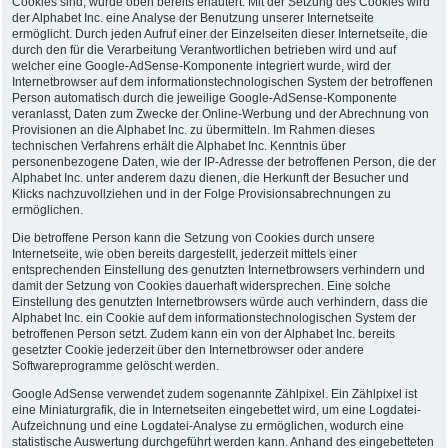
Cookies sind, wurde oben bereits erläutert. Mit der Setzung des Cookies wird
der Alphabet Inc. eine Analyse der Benutzung unserer Internetseite
ermöglicht. Durch jeden Aufruf einer der Einzelseiten dieser Internetseite, die
durch den für die Verarbeitung Verantwortlichen betrieben wird und auf
welcher eine Google-AdSense-Komponente integriert wurde, wird der
Internetbrowser auf dem informationstechnologischen System der betroffenen
Person automatisch durch die jeweilige Google-AdSense-Komponente
veranlasst, Daten zum Zwecke der Online-Werbung und der Abrechnung von
Provisionen an die Alphabet Inc. zu übermitteln. Im Rahmen dieses
technischen Verfahrens erhält die Alphabet Inc. Kenntnis über
personenbezogene Daten, wie der IP-Adresse der betroffenen Person, die der
Alphabet Inc. unter anderem dazu dienen, die Herkunft der Besucher und
Klicks nachzuvollziehen und in der Folge Provisionsabrechnungen zu
ermöglichen.
Die betroffene Person kann die Setzung von Cookies durch unsere
Internetseite, wie oben bereits dargestellt, jederzeit mittels einer
entsprechenden Einstellung des genutzten Internetbrowsers verhindern und
damit der Setzung von Cookies dauerhaft widersprechen. Eine solche
Einstellung des genutzten Internetbrowsers würde auch verhindern, dass die
Alphabet Inc. ein Cookie auf dem informationstechnologischen System der
betroffenen Person setzt. Zudem kann ein von der Alphabet Inc. bereits
gesetzter Cookie jederzeit über den Internetbrowser oder andere
Softwareprogramme gelöscht werden.
Google AdSense verwendet zudem sogenannte Zählpixel. Ein Zählpixel ist
eine Miniaturgrafik, die in Internetseiten eingebettet wird, um eine Logdatei-
Aufzeichnung und eine Logdatei-Analyse zu ermöglichen, wodurch eine
statistische Auswertung durchgeführt werden kann. Anhand des eingebetteten