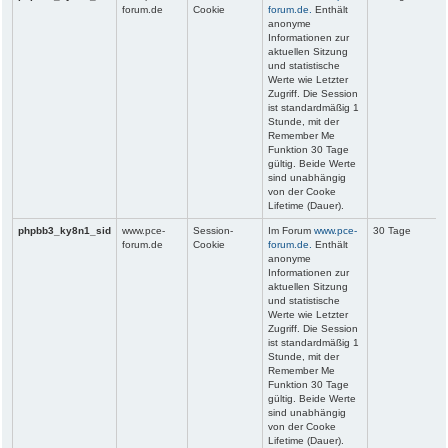
forum.de
Cookie
forum.de.
Enthält
anonyme
Informationen zur
aktuellen Sitzung
und statistische
Werte wie Letzter
Zugriff. Die Session
ist standardmäßig 1
Stunde, mit der
Remember Me
Funktion 30 Tage
gültig. Beide Werte
sind unabhängig
von der Cooke
Lifetime (Dauer).
phpbb3_ky8n1_sid
www.pce-
Session-
Im Forum
www.pce-
30 Tage
forum.de
Cookie
forum.de.
Enthält
anonyme
Informationen zur
aktuellen Sitzung
und statistische
Werte wie Letzter
Zugriff. Die Session
ist standardmäßig 1
Stunde, mit der
Remember Me
Funktion 30 Tage
gültig. Beide Werte
sind unabhängig
von der Cooke
Lifetime (Dauer).