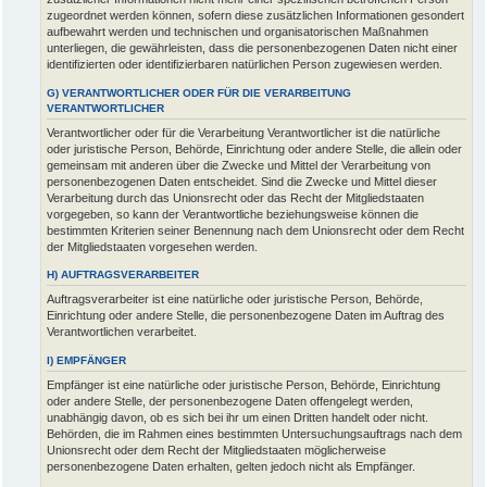
zugeordnet werden können, sofern diese zusätzlichen Informationen gesondert
aufbewahrt werden und technischen und organisatorischen Maßnahmen
unterliegen, die gewährleisten, dass die personenbezogenen Daten nicht einer
identifizierten oder identifizierbaren natürlichen Person zugewiesen werden.
G) VERANTWORTLICHER ODER FÜR DIE VERARBEITUNG
VERANTWORTLICHER
Verantwortlicher oder für die Verarbeitung Verantwortlicher ist die natürliche
oder juristische Person, Behörde, Einrichtung oder andere Stelle, die allein oder
gemeinsam mit anderen über die Zwecke und Mittel der Verarbeitung von
personenbezogenen Daten entscheidet. Sind die Zwecke und Mittel dieser
Verarbeitung durch das Unionsrecht oder das Recht der Mitgliedstaaten
vorgegeben, so kann der Verantwortliche beziehungsweise können die
bestimmten Kriterien seiner Benennung nach dem Unionsrecht oder dem Recht
der Mitgliedstaaten vorgesehen werden.
H) AUFTRAGSVERARBEITER
Auftragsverarbeiter ist eine natürliche oder juristische Person, Behörde,
Einrichtung oder andere Stelle, die personenbezogene Daten im Auftrag des
Verantwortlichen verarbeitet.
I) EMPFÄNGER
Empfänger ist eine natürliche oder juristische Person, Behörde, Einrichtung
oder andere Stelle, der personenbezogene Daten offengelegt werden,
unabhängig davon, ob es sich bei ihr um einen Dritten handelt oder nicht.
Behörden, die im Rahmen eines bestimmten Untersuchungsauftrags nach dem
Unionsrecht oder dem Recht der Mitgliedstaaten möglicherweise
personenbezogene Daten erhalten, gelten jedoch nicht als Empfänger.