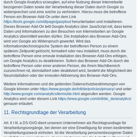
durch Google Analytics erzeugten, auf eine Nutzung dieser Internetseite
bezogenen Daten sowie der Verarbeitung dieser Daten durch Google zu
widersprechen und eine solche zu verhindern. Hierzu muss die betroffene
Person ein Browser-Add-On unter dem Link
https://tools.google.com/dlpage/gaoptout
herunterladen und installieren.
Dieses Browser-Add-On teilt Google Analytics über JavaScript mit, dass keine
Daten und Informationen zu den Besuchen von Internetseiten an Google
Analytics übermittelt werden dürfen. Die Installation des Browser-Add-Ons
wird von Google als Widerspruch gewertet. Wird das
informationstechnologische System der betroffenen Person zu einem
späteren Zeitpunkt gelöscht, formatiert oder neu installiert, muss durch die
betroffene Person eine erneute Installation des Browser-Add-Ons erfolgen,
um Google Analytics zu deaktivieren. Sofern das Browser-Add-On durch die
betroffene Person oder einer anderen Person, die ihrem Machtbereich
zuzurechnen ist, deinstalliert oder deaktiviert wird, besteht die Möglichkeit der
Neuinstallation oder der erneuten Aktivierung des Browser-Add-Ons.
Weitere Informationen und die geltenden Datenschutzbestimmungen von
Google können unter
https://www.google.de/intl/de/policies/privacy/
und unter
http://www.google.com/analytics/terms/de.html
abgerufen werden. Google
Analytics wird unter diesem Link
https://www.google.com/intl/de_de/analytics/
genauer erläutert.
11. Rechtsgrundlage der Verarbeitung
Art. 6 I lit. a DS-GVO dient unserem Unternehmen als Rechtsgrundlage für
Verarbeitungsvorgänge, bei denen wir eine Einwilligung für einen bestimmten
Verarbeitungszweck einholen. Ist die Verarbeitung personenbezogener Daten