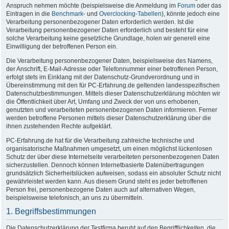
Anspruch nehmen möchte (beispielsweise die Anmeldung im
Forum
oder das
Eintragen in die
Benchmark
- und
Overclocking-Tabellen
), könnte jedoch eine
Verarbeitung personenbezogener Daten erforderlich werden. Ist die
Verarbeitung personenbezogener Daten erforderlich und besteht für eine
solche Verarbeitung keine gesetzliche Grundlage, holen wir generell eine
Einwilligung der betroffenen Person ein.
Die Verarbeitung personenbezogener Daten, beispielsweise des Namens,
der Anschrift, E-Mail-Adresse oder Telefonnummer einer betroffenen Person,
erfolgt stets im Einklang mit der Datenschutz-Grundverordnung und in
Übereinstimmung mit den für PC-Erfahrung.de geltenden landesspezifischen
Datenschutzbestimmungen. Mittels dieser Datenschutzerklärung möchten wir
die Öffentlichkeit über Art, Umfang und Zweck der von uns erhobenen,
genutzten und verarbeiteten personenbezogenen Daten informieren. Ferner
werden betroffene Personen mittels dieser Datenschutzerklärung über die
ihnen zustehenden Rechte aufgeklärt.
PC-Erfahrung.de hat für die Verarbeitung zahlreiche technische und
organisatorische Maßnahmen umgesetzt, um einen möglichst lückenlosen
Schutz der über diese Internetseite verarbeiteten personenbezogenen Daten
sicherzustellen. Dennoch können Internetbasierte Datenübertragungen
grundsätzlich Sicherheitslücken aufweisen, sodass ein absoluter Schutz nicht
gewährleistet werden kann. Aus diesem Grund steht es jeder betroffenen
Person frei, personenbezogene Daten auch auf alternativen Wegen,
beispielsweise telefonisch, an uns zu übermitteln.
1. Begriffsbestimmungen
Die Datenschutzerklärung der Testfirma beruht auf den Begrifflichkeiten, die