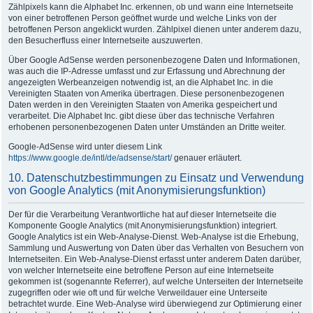
Zählpixels kann die Alphabet Inc. erkennen, ob und wann eine Internetseite
von einer betroffenen Person geöffnet wurde und welche Links von der
betroffenen Person angeklickt wurden. Zählpixel dienen unter anderem dazu,
den Besucherfluss einer Internetseite auszuwerten.
Über Google AdSense werden personenbezogene Daten und Informationen,
was auch die IP-Adresse umfasst und zur Erfassung und Abrechnung der
angezeigten Werbeanzeigen notwendig ist, an die Alphabet Inc. in die
Vereinigten Staaten von Amerika übertragen. Diese personenbezogenen
Daten werden in den Vereinigten Staaten von Amerika gespeichert und
verarbeitet. Die Alphabet Inc. gibt diese über das technische Verfahren
erhobenen personenbezogenen Daten unter Umständen an Dritte weiter.
Google-AdSense wird unter diesem Link
https://www.google.de/intl/de/adsense/start/
genauer erläutert.
10. Datenschutzbestimmungen zu Einsatz und Verwendung
von Google Analytics (mit Anonymisierungsfunktion)
Der für die Verarbeitung Verantwortliche hat auf dieser Internetseite die
Komponente Google Analytics (mit Anonymisierungsfunktion) integriert.
Google Analytics ist ein Web-Analyse-Dienst. Web-Analyse ist die Erhebung,
Sammlung und Auswertung von Daten über das Verhalten von Besuchern von
Internetseiten. Ein Web-Analyse-Dienst erfasst unter anderem Daten darüber,
von welcher Internetseite eine betroffene Person auf eine Internetseite
gekommen ist (sogenannte Referrer), auf welche Unterseiten der Internetseite
zugegriffen oder wie oft und für welche Verweildauer eine Unterseite
betrachtet wurde. Eine Web-Analyse wird überwiegend zur Optimierung einer