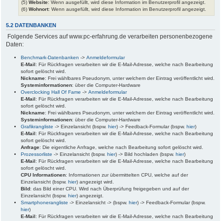
(5)
Website
: Wenn ausgefüllt, wird diese Information im Benutzerprofil angezeigt.
(6)
Wohnort
: Wenn ausgefüllt, wird diese Information im Benutzerprofil angezeigt.
5.2 DATENBANKEN
Folgende Services auf www.pc-erfahrung.de verarbeiten personenbezogene
Daten:
Benchmark-Datenbanken
->
Anmeldeformular
E-Mail
: Für Rückfragen verarbeiten wir die E-Mail-Adresse, welche nach Bearbeitung
sofort gelöscht wird.
Nickname
: Frei wählbares Pseudonym, unter welchem der Eintrag veröffentlicht wird.
Systeminformationen
: über die Computer-Hardware
Overclocking Hall Of Fame
->
Anmeldeformular
E-Mail
: Für Rückfragen verarbeiten wir die E-Mail-Adresse, welche nach Bearbeitung
sofort gelöscht wird.
Nickname
: Frei wählbares Pseudonym, unter welchem der Eintrag veröffentlicht wird.
Systeminformationen
: über die Computer-Hardware
Grafikrangliste
-> Einzelansicht (bspw.
hier
) -> Feedback-Formular (bspw.
hier
)
E-Mail
: Für Rückfragen verarbeiten wir die E-Mail-Adresse, welche nach Bearbeitung
sofort gelöscht wird.
Anfrage
: Die eigentliche Anfrage, welche nach Bearbeitung sofort gelöscht wird.
Prozessorliste
-> Einzelansicht (bspw.
hier
) -> Bild hochladen (bspw.
hier
)
E-Mail
: Für Rückfragen verarbeiten wir die E-Mail-Adresse, welche nach Bearbeitung
sofort gelöscht wird.
CPU Informationen
: Informationen zur übermittelten CPU, welche auf der
Einzelansicht (bspw.
hier
) angezeigt wird.
Bild
: das Bild einer CPU. Wird nach Überprüfung freigegeben und auf der
Einzelansicht (bspw.
hier
) angezeigt.
Smartphonerangliste
-> Einzelansicht -> (bspw.
hier
) -> Feedback-Formular (bspw.
hier
)
E-Mail
: Für Rückfragen verarbeiten wir die E-Mail-Adresse, welche nach Bearbeitung