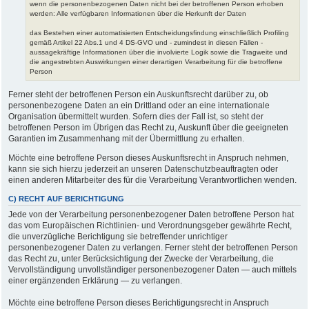
wenn die personenbezogenen Daten nicht bei der betroffenen Person erhoben
werden: Alle verfügbaren Informationen über die Herkunft der Daten
das Bestehen einer automatisierten Entscheidungsfindung einschließlich Profiling
gemäß Artikel 22 Abs.1 und 4 DS-GVO und - zumindest in diesen Fällen -
aussagekräftige Informationen über die involvierte Logik sowie die Tragweite und
die angestrebten Auswirkungen einer derartigen Verarbeitung für die betroffene
Person
Ferner steht der betroffenen Person ein Auskunftsrecht darüber zu, ob
personenbezogene Daten an ein Drittland oder an eine internationale
Organisation übermittelt wurden. Sofern dies der Fall ist, so steht der
betroffenen Person im Übrigen das Recht zu, Auskunft über die geeigneten
Garantien im Zusammenhang mit der Übermittlung zu erhalten.
Möchte eine betroffene Person dieses Auskunftsrecht in Anspruch nehmen,
kann sie sich hierzu jederzeit an unseren Datenschutzbeauftragten oder
einen anderen Mitarbeiter des für die Verarbeitung Verantwortlichen wenden.
C) RECHT AUF BERICHTIGUNG
Jede von der Verarbeitung personenbezogener Daten betroffene Person hat
das vom Europäischen Richtlinien- und Verordnungsgeber gewährte Recht,
die unverzügliche Berichtigung sie betreffender unrichtiger
personenbezogener Daten zu verlangen. Ferner steht der betroffenen Person
das Recht zu, unter Berücksichtigung der Zwecke der Verarbeitung, die
Vervollständigung unvollständiger personenbezogener Daten — auch mittels
einer ergänzenden Erklärung — zu verlangen.
Möchte eine betroffene Person dieses Berichtigungsrecht in Anspruch