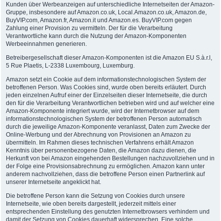
Kunden über Werbeanzeigen auf unterschiedliche Internetseiten der Amazon-
Gruppe, insbesondere auf Amazon.co.uk, Local.Amazon.co.uk, Amazon.de,
BuyVIP.com, Amazon.fr, Amazon.it und Amazon.es. BuyVIP.com gegen
Zahlung einer Provision zu vermitteln. Der für die Verarbeitung
Verantwortliche kann durch die Nutzung der Amazon-Komponenten
Werbeeinnahmen generieren.
Betreibergesellschaft dieser Amazon-Komponenten ist die Amazon EU S.à.r.l,
5 Rue Plaetis, L-2338 Luxembourg, Luxemburg.
Amazon setzt ein Cookie auf dem informationstechnologischen System der
betroffenen Person. Was Cookies sind, wurde oben bereits erläutert. Durch
jeden einzelnen Aufruf einer der Einzelseiten dieser Internetseite, die durch
den für die Verarbeitung Verantwortlichen betrieben wird und auf welcher eine
Amazon-Komponente integriert wurde, wird der Internetbrowser auf dem
informationstechnologischen System der betroffenen Person automatisch
durch die jeweilige Amazon-Komponente veranlasst, Daten zum Zwecke der
Online-Werbung und der Abrechnung von Provisionen an Amazon zu
übermitteln. Im Rahmen dieses technischen Verfahrens erhält Amazon
Kenntnis über personenbezogene Daten, die Amazon dazu dienen, die
Herkunft von bei Amazon eingehenden Bestellungen nachzuvollziehen und in
der Folge eine Provisionsabrechnung zu ermöglichen. Amazon kann unter
anderem nachvollziehen, dass die betroffene Person einen Partnerlink auf
unserer Internetseite angeklickt hat.
Die betroffene Person kann die Setzung von Cookies durch unsere
Internetseite, wie oben bereits dargestellt, jederzeit mittels einer
entsprechenden Einstellung des genutzten Internetbrowsers verhindern und
damit der Setzung von Cookies dauerhaft widersprechen. Eine solche