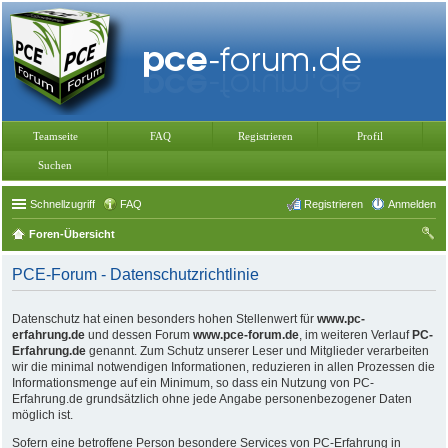
Teamseite
FAQ
Registrieren
Profil
Suchen
Schnellzugriff
FAQ
Registrieren
Anmelden
Foren-Übersicht
uc
PCE-Forum - Datenschutzrichtlinie
he
Datenschutz hat einen besonders hohen Stellenwert für
www.pc-
erfahrung.de
und dessen Forum
www.pce-forum.de
, im weiteren Verlauf
PC-
Erfahrung.de
genannt. Zum Schutz unserer Leser und Mitglieder verarbeiten
wir die minimal notwendigen Informationen, reduzieren in allen Prozessen die
Informationsmenge auf ein Minimum, so dass ein Nutzung von PC-
Erfahrung.de grundsätzlich ohne jede Angabe personenbezogener Daten
möglich ist.
Sofern eine betroffene Person besondere Services von PC-Erfahrung in