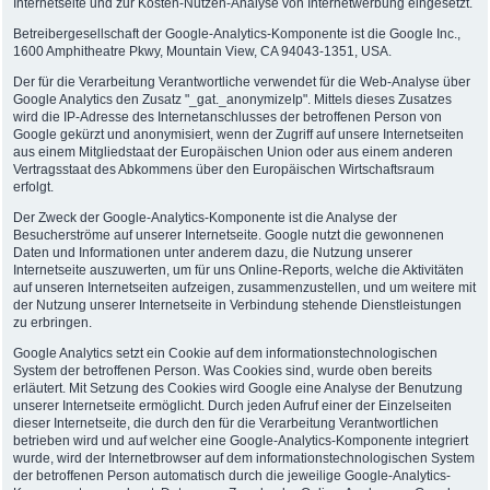
Internetseite und zur Kosten-Nutzen-Analyse von Internetwerbung eingesetzt.
Betreibergesellschaft der Google-Analytics-Komponente ist die Google Inc.,
1600 Amphitheatre Pkwy, Mountain View, CA 94043-1351, USA.
Der für die Verarbeitung Verantwortliche verwendet für die Web-Analyse über
Google Analytics den Zusatz "_gat._anonymizeIp". Mittels dieses Zusatzes
wird die IP-Adresse des Internetanschlusses der betroffenen Person von
Google gekürzt und anonymisiert, wenn der Zugriff auf unsere Internetseiten
aus einem Mitgliedstaat der Europäischen Union oder aus einem anderen
Vertragsstaat des Abkommens über den Europäischen Wirtschaftsraum
erfolgt.
Der Zweck der Google-Analytics-Komponente ist die Analyse der
Besucherströme auf unserer Internetseite. Google nutzt die gewonnenen
Daten und Informationen unter anderem dazu, die Nutzung unserer
Internetseite auszuwerten, um für uns Online-Reports, welche die Aktivitäten
auf unseren Internetseiten aufzeigen, zusammenzustellen, und um weitere mit
der Nutzung unserer Internetseite in Verbindung stehende Dienstleistungen
zu erbringen.
Google Analytics setzt ein Cookie auf dem informationstechnologischen
System der betroffenen Person. Was Cookies sind, wurde oben bereits
erläutert. Mit Setzung des Cookies wird Google eine Analyse der Benutzung
unserer Internetseite ermöglicht. Durch jeden Aufruf einer der Einzelseiten
dieser Internetseite, die durch den für die Verarbeitung Verantwortlichen
betrieben wird und auf welcher eine Google-Analytics-Komponente integriert
wurde, wird der Internetbrowser auf dem informationstechnologischen System
der betroffenen Person automatisch durch die jeweilige Google-Analytics-