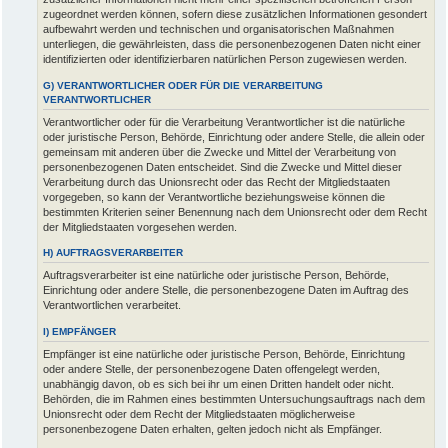
zugeordnet werden können, sofern diese zusätzlichen Informationen gesondert
aufbewahrt werden und technischen und organisatorischen Maßnahmen
unterliegen, die gewährleisten, dass die personenbezogenen Daten nicht einer
identifizierten oder identifizierbaren natürlichen Person zugewiesen werden.
G) VERANTWORTLICHER ODER FÜR DIE VERARBEITUNG
VERANTWORTLICHER
Verantwortlicher oder für die Verarbeitung Verantwortlicher ist die natürliche
oder juristische Person, Behörde, Einrichtung oder andere Stelle, die allein oder
gemeinsam mit anderen über die Zwecke und Mittel der Verarbeitung von
personenbezogenen Daten entscheidet. Sind die Zwecke und Mittel dieser
Verarbeitung durch das Unionsrecht oder das Recht der Mitgliedstaaten
vorgegeben, so kann der Verantwortliche beziehungsweise können die
bestimmten Kriterien seiner Benennung nach dem Unionsrecht oder dem Recht
der Mitgliedstaaten vorgesehen werden.
H) AUFTRAGSVERARBEITER
Auftragsverarbeiter ist eine natürliche oder juristische Person, Behörde,
Einrichtung oder andere Stelle, die personenbezogene Daten im Auftrag des
Verantwortlichen verarbeitet.
I) EMPFÄNGER
Empfänger ist eine natürliche oder juristische Person, Behörde, Einrichtung
oder andere Stelle, der personenbezogene Daten offengelegt werden,
unabhängig davon, ob es sich bei ihr um einen Dritten handelt oder nicht.
Behörden, die im Rahmen eines bestimmten Untersuchungsauftrags nach dem
Unionsrecht oder dem Recht der Mitgliedstaaten möglicherweise
personenbezogene Daten erhalten, gelten jedoch nicht als Empfänger.