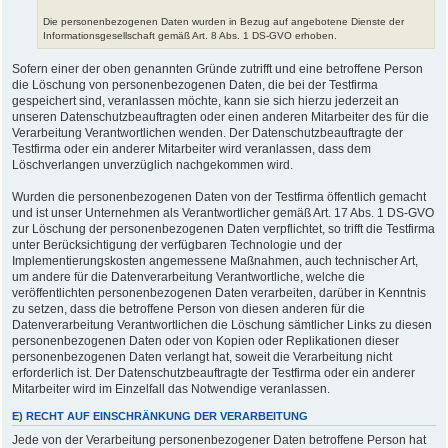
Die personenbezogenen Daten wurden in Bezug auf angebotene Dienste der
Informationsgesellschaft gemäß Art. 8 Abs. 1 DS-GVO erhoben.
Sofern einer der oben genannten Gründe zutrifft und eine betroffene Person
die Löschung von personenbezogenen Daten, die bei der Testfirma
gespeichert sind, veranlassen möchte, kann sie sich hierzu jederzeit an
unseren Datenschutzbeauftragten oder einen anderen Mitarbeiter des für die
Verarbeitung Verantwortlichen wenden. Der Datenschutzbeauftragte der
Testfirma oder ein anderer Mitarbeiter wird veranlassen, dass dem
Löschverlangen unverzüglich nachgekommen wird.
Wurden die personenbezogenen Daten von der Testfirma öffentlich gemacht
und ist unser Unternehmen als Verantwortlicher gemäß Art. 17 Abs. 1 DS-GVO
zur Löschung der personenbezogenen Daten verpflichtet, so trifft die Testfirma
unter Berücksichtigung der verfügbaren Technologie und der
Implementierungskosten angemessene Maßnahmen, auch technischer Art,
um andere für die Datenverarbeitung Verantwortliche, welche die
veröffentlichten personenbezogenen Daten verarbeiten, darüber in Kenntnis
zu setzen, dass die betroffene Person von diesen anderen für die
Datenverarbeitung Verantwortlichen die Löschung sämtlicher Links zu diesen
personenbezogenen Daten oder von Kopien oder Replikationen dieser
personenbezogenen Daten verlangt hat, soweit die Verarbeitung nicht
erforderlich ist. Der Datenschutzbeauftragte der Testfirma oder ein anderer
Mitarbeiter wird im Einzelfall das Notwendige veranlassen.
E) RECHT AUF EINSCHRÄNKUNG DER VERARBEITUNG
Jede von der Verarbeitung personenbezogener Daten betroffene Person hat