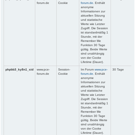
forum.de
Cookie
forum.de.
Enthält
anonyme
Informationen zur
aktuellen Sitzung
und statistische
Werte wie Letzter
Zugriff. Die Session
ist standardmäßig 1
Stunde, mit der
Remember Me
Funktion 30 Tage
gültig. Beide Werte
sind unabhängig
von der Cooke
Lifetime (Dauer).
phpbb3_ky8n1_sid
www.pce-
Session-
Im Forum
www.pce-
30 Tage
forum.de
Cookie
forum.de.
Enthält
anonyme
Informationen zur
aktuellen Sitzung
und statistische
Werte wie Letzter
Zugriff. Die Session
ist standardmäßig 1
Stunde, mit der
Remember Me
Funktion 30 Tage
gültig. Beide Werte
sind unabhängig
von der Cooke
Lifetime (Dauer).