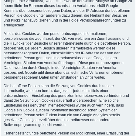
Komponente veranlasst, Daten zum Zwecke der Online-Analyse an Google zu
übermitteln. Im Rahmen dieses technischen Verfahrens erhält Google
Kenntnis über personenbezogene Daten, wie der IP-Adresse der betroffenen
Person, die Google unter anderem dazu dienen, die Herkunft der Besucher
und Klicks nachzuvollziehen und in der Folge Provisionsabrechnungen zu
ermöglichen.
Mittels des Cookies werden personenbezogene Informationen,
beispielsweise die Zugriffszeit, der Ort, von welchem ein Zugriff ausging und
die Häufigkeit der Besuche unserer Internetseite durch die betroffene Person,
gespeichert. Bei jedem Besuch unserer Internetseiten werden diese
personenbezogenen Daten, einschließlich der IP-Adresse des von der
betroffenen Person genutzten Internetanschlusses, an Google in den
Vereinigten Staaten von Amerika übertragen. Diese personenbezogenen
Daten werden durch Google in den Vereinigten Staaten von Amerika
gespeichert. Google gibt diese über das technische Verfahren erhobenen
personenbezogenen Daten unter Umständen an Dritte weiter.
Die betroffene Person kann die Setzung von Cookies durch unsere
Internetseite, wie oben bereits dargestellt, jederzeit mittels einer
entsprechenden Einstellung des genutzten Internetbrowsers verhindern und
damit der Setzung von Cookies dauerhaft widersprechen. Eine solche
Einstellung des genutzten Internetbrowsers würde auch verhindern, dass
Google ein Cookie auf dem informationstechnologischen System der
betroffenen Person setzt. Zudem kann ein von Google Analytics bereits
gesetzter Cookie jederzeit über den Internetbrowser oder andere
Softwareprogramme gelöscht werden.
Ferner besteht für die betroffene Person die Möglichkeit, einer Erfassung der