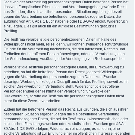
Jede von der Verarbeitung personenbezogener Daten betroffene Person hat
das vom Europäischen Richtlinien- und Verordnungsgeber gewährte Recht,
aus Gründen, die sich aus ihrer besonderen Situation ergeben, jederzeit
gegen die Verarbeitung sie betreffender personenbezogener Daten, die
aufgrund von Art. 6 Abs. 1 Buchstaben e oder f DS-GVO erfolgt, Widerspruch
einzulegen. Dies gilt auch für ein auf diese Bestimmungen gestütztes
Profiling.
Die Testfirma verarbeitet die personenbezogenen Daten im Falle des
Widerspruchs nicht mehr, es sei denn, wir können zwingende schutzwürdige
Gründe für die Verarbeitung nachweisen, die den Interessen, Rechten und
Freiheiten der betroffenen Person überwiegen, oder die Verarbeitung dient
der Geltendmachung, Ausübung oder Verteidigung von Rechtsansprüchen.
Verarbeitet die Testfirma personenbezogene Daten, um Direktwerbung zu
betreiben, so hat die betroffene Person das Recht, jederzeit Widerspruch
gegen die Verarbeitung der personenbezogenen Daten zum Zwecke
derartiger Werbung einzulegen. Dies gilt auch für das Profiling, soweit es mit
solcher Direktwerbung in Verbindung steht. Widerspricht die betroffene
Person gegenüber der Testfirma der Verarbeitung für Zwecke der
Direktwerbung, so wird die Testfirma die personenbezogenen Daten nicht
mehr für diese Zwecke verarbeiten.
Zudem hat die betroffene Person das Recht, aus Gründen, die sich aus ihrer
besonderen Situation ergeben, gegen die sie betreffende Verarbeitung
personenbezogener Daten, die bei der Testfirma zu wissenschaftlichen oder
historischen Forschungszwecken oder zu statistischen Zwecken gemäß Art.
89 Abs. 1 DS-GVO erfolgen, Widerspruch einzulegen, es sei denn, eine
solche Verarbeitung ist zur Erfüllung einer im öffentlichen Interesse liegenden