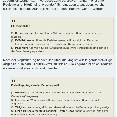
zugegriffen werden kann. Voraussetzung zur aktiven Teilnahme ist eine
Registrierung. Hierfür sind folgende Pflichtangaben anzugeben, welche
auschließlich für die Authentifizierung für das Forum verwendet werden.
Pflichtangaben
(1)
Benutzername
: Frei wählbarer Nickname, um den Benutzer kenntlich zu
machen
(2)
E-Mail-Adresse
: Über die E-Mail-Adresse verifiziert sich der Benutzer
(bspw. Passwort zurücksetzen, Bestätigung Registrierung, usw.)
(3)
Passwort
: Kennwort für die Authentifizierung. Wird verschlüsselt und sicher in
der Datenbank gespeichert.
Nach der Registrierung hat der Bentutzer die Möglichkeit, folgende freiwillige
Angaben in seinem Benutzer-Profil zu tätigen. Die Angaben kann er jederzeit
entfernen und somit vollständig löschen:
Freiwillige Angaben im Benutzerprofil
(1)
Geburtstag
: Wenn ausgefüllt, wird der Benutzername unter "Heute hat
Geburtstag" angezeigt.
(2)
Interessen
: Wenn ausgefüllt, wird diese Information im Benutzerprofil
angezeigt.
(3)
Tätigkeit
: Wenn ausgefüllt, wird diese Information im Benutzerprofil angezeigt.
(4)
Links zu Socialmedia (Facebook, Twitter, usw)
: Wenn ausgefüllt, wird diese
Information im Benutzerprofil angezeigt.