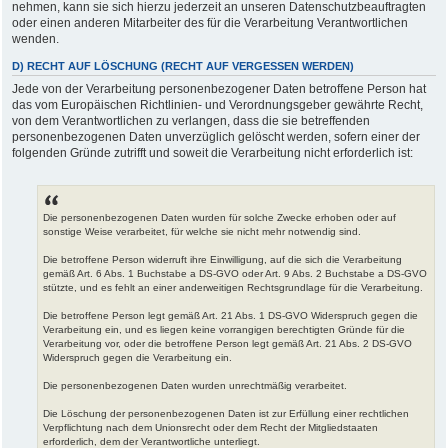
nehmen, kann sie sich hierzu jederzeit an unseren Datenschutzbeauftragten
oder einen anderen Mitarbeiter des für die Verarbeitung Verantwortlichen
wenden.
D) RECHT AUF LÖSCHUNG (RECHT AUF VERGESSEN WERDEN)
Jede von der Verarbeitung personenbezogener Daten betroffene Person hat
das vom Europäischen Richtlinien- und Verordnungsgeber gewährte Recht,
von dem Verantwortlichen zu verlangen, dass die sie betreffenden
personenbezogenen Daten unverzüglich gelöscht werden, sofern einer der
folgenden Gründe zutrifft und soweit die Verarbeitung nicht erforderlich ist:
Die personenbezogenen Daten wurden für solche Zwecke erhoben oder auf
sonstige Weise verarbeitet, für welche sie nicht mehr notwendig sind.
Die betroffene Person widerruft ihre Einwilligung, auf die sich die Verarbeitung
gemäß Art. 6 Abs. 1 Buchstabe a DS-GVO oder Art. 9 Abs. 2 Buchstabe a DS-GVO
stützte, und es fehlt an einer anderweitigen Rechtsgrundlage für die Verarbeitung.
Die betroffene Person legt gemäß Art. 21 Abs. 1 DS-GVO Widerspruch gegen die
Verarbeitung ein, und es liegen keine vorrangigen berechtigten Gründe für die
Verarbeitung vor, oder die betroffene Person legt gemäß Art. 21 Abs. 2 DS-GVO
Widerspruch gegen die Verarbeitung ein.
Die personenbezogenen Daten wurden unrechtmäßig verarbeitet.
Die Löschung der personenbezogenen Daten ist zur Erfüllung einer rechtlichen
Verpflichtung nach dem Unionsrecht oder dem Recht der Mitgliedstaaten
erforderlich, dem der Verantwortliche unterliegt.