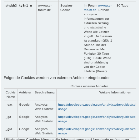
phpbb3_ky8n1_u
www.pce-
Session-
Im Forum
www.pce-
30 Tage
forum.de
Cookie
forum.de.
Enthält
anonyme
Informationen zur
aktuellen Sitzung
und statistische
Werte wie Letzter
Zugriff. Die Session
ist standardmäßig 1
Stunde, mit der
Remember Me
Funktion 30 Tage
gültig. Beide Werte
sind unabhängig
von der Cooke
Lifetime (Dauer).
Folgende Cookies werden von externen Anbieter eingebunden:
Cookies externer Anbieter
Cookie
Anbieter
Beschreibung
Weitere Informationen
Name
_gat
Google
Analytics
https://developers.google.com/analytics/devguides/collect
Web Statistic
usage
_ga
Google
Analytics
https://developers.google.com/analytics/devguides/collect
Web Statistic
usage
_gid
Google
Analytics
https://developers.google.com/analytics/devguides/collect
Web Statistic
usage
Mittels eines Cookies können die Informationen und Angebote auf unserer