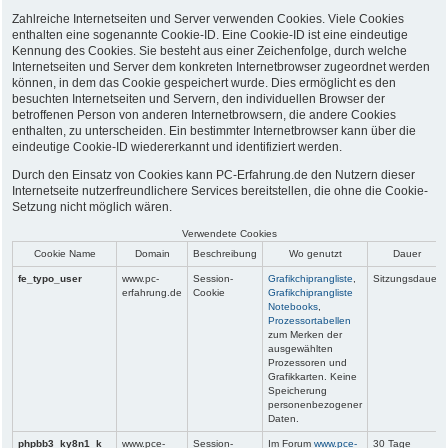
Zahlreiche Internetseiten und Server verwenden Cookies. Viele Cookies
enthalten eine sogenannte Cookie-ID. Eine Cookie-ID ist eine eindeutige
Kennung des Cookies. Sie besteht aus einer Zeichenfolge, durch welche
Internetseiten und Server dem konkreten Internetbrowser zugeordnet werden
können, in dem das Cookie gespeichert wurde. Dies ermöglicht es den
besuchten Internetseiten und Servern, den individuellen Browser der
betroffenen Person von anderen Internetbrowsern, die andere Cookies
enthalten, zu unterscheiden. Ein bestimmter Internetbrowser kann über die
eindeutige Cookie-ID wiedererkannt und identifiziert werden.
Durch den Einsatz von Cookies kann PC-Erfahrung.de den Nutzern dieser
Internetseite nutzerfreundlichere Services bereitstellen, die ohne die Cookie-
Setzung nicht möglich wären.
Verwendete Cookies
Cookie Name
Domain
Beschreibung
Wo genutzt
Dauer
fe_typo_user
www.pc-
Session-
Grafikchiprangliste
,
Sitzungsdauer
erfahrung.de
Cookie
Grafikchiprangliste
Notebooks
,
Prozessortabellen
zum Merken der
ausgewählten
Prozessoren und
Grafikkarten. Keine
Speicherung
personenbezogener
Daten.
phpbb3_ky8n1_k
www.pce-
Session-
Im Forum
www.pce-
30 Tage