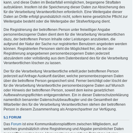
kann, und diese Daten im Bedarfsfall ermöglichen, begangene Straftaten
aufzuklären. Insofern ist die Speicherung dieser Daten zur Absicherung des
für die Verarbeitung Verantwortlichen erforderlich. Eine Weitergabe dieser
Daten an Dritte erfolgt grundsätzlich nicht, sofern keine gesetzliche Pflicht zur
Weitergabe besteht oder die Weitergabe der Strafverfolgung dient.
Die Registrierung der betroffenen Person unter freiwilliger Angabe
personenbezogener Daten dient dem für die Verarbeitung Verantwortlichen
dazu, der betroffenen Person Inhalte oder Leistungen anzubieten, die
aufgrund der Natur der Sache nur registrierten Benutzern angeboten werden
können. Registrierten Personen steht die Möglichkeit frei, die bei der
Registrierung angegebenen personenbezogenen Daten jederzeit
abzuändern oder vollständig aus dem Datenbestand des für die Verarbeitung
Verantwortlichen löschen zu lassen.
Der für die Verarbeitung Verantwortliche erteilt jeder betroffenen Person
jederzeit auf Anfrage Auskunft darüber, welche personenbezogenen Daten
über die betroffene Person gespeichert sind. Ferner berichtigt oder löscht der
für die Verarbeitung Verantwortliche personenbezogene Daten auf Wunsch
oder Hinweis der betroffenen Person, soweit dem keine gesetzlichen
Aufbewahrungspflichten entgegenstehen. Ein in dieser Datenschutzerklärung
namentlich benannter Datenschutzbeauftragter und die Gesamtheit der
Mitarbeiter des für die Verarbeitung Verantwortlichen stehen der betroffenen
Person in diesem Zusammenhang als Ansprechpartner zur Verfügung.
5.1 FORUM
Das
Forum
ist eine Kommunikationsplattform zwischen Mitgliedern, auf
welches grundsätzlich ohne Registrierung und Abgabe persönlicher Daten