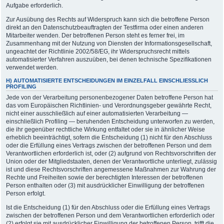
Aufgabe erforderlich.
Zur Ausübung des Rechts auf Widerspruch kann sich die betroffene Person
direkt an den Datenschutzbeauftragten der Testfirma oder einen anderen
Mitarbeiter wenden. Der betroffenen Person steht es ferner frei, im
Zusammenhang mit der Nutzung von Diensten der Informationsgesellschaft,
ungeachtet der Richtlinie 2002/58/EG, ihr Widerspruchsrecht mittels
automatisierter Verfahren auszuüben, bei denen technische Spezifikationen
verwendet werden.
H) AUTOMATISIERTE ENTSCHEIDUNGEN IM EINZELFALL EINSCHLIESSLICH P
ROFILING
Jede von der Verarbeitung personenbezogener Daten betroffene Person hat
das vom Europäischen Richtlinien- und Verordnungsgeber gewährte Recht,
nicht einer ausschließlich auf einer automatisierten Verarbeitung —
einschließlich Profiling — beruhenden Entscheidung unterworfen zu werden,
die ihr gegenüber rechtliche Wirkung entfaltet oder sie in ähnlicher Weise
erheblich beeinträchtigt, sofern die Entscheidung (1) nicht für den Abschluss
oder die Erfüllung eines Vertrags zwischen der betroffenen Person und dem
Verantwortlichen erforderlich ist, oder (2) aufgrund von Rechtsvorschriften der
Union oder der Mitgliedstaaten, denen der Verantwortliche unterliegt, zulässig
ist und diese Rechtsvorschriften angemessene Maßnahmen zur Wahrung der
Rechte und Freiheiten sowie der berechtigten Interessen der betroffenen
Person enthalten oder (3) mit ausdrücklicher Einwilligung der betroffenen
Person erfolgt.
Ist die Entscheidung (1) für den Abschluss oder die Erfüllung eines Vertrags
zwischen der betroffenen Person und dem Verantwortlichen erforderlich oder
(2) erfolgt sie mit ausdrücklicher Einwilligung der betroffenen Person, trifft die