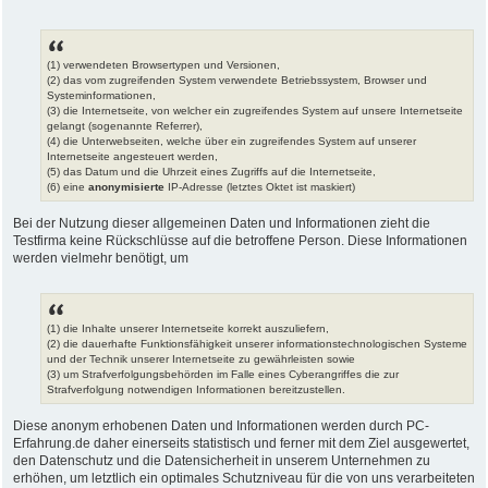
(1) verwendeten Browsertypen und Versionen,
(2) das vom zugreifenden System verwendete Betriebssystem, Browser und
Systeminformationen,
(3) die Internetseite, von welcher ein zugreifendes System auf unsere Internetseite
gelangt (sogenannte Referrer),
(4) die Unterwebseiten, welche über ein zugreifendes System auf unserer
Internetseite angesteuert werden,
(5) das Datum und die Uhrzeit eines Zugriffs auf die Internetseite,
(6) eine
anonymisierte
IP-Adresse (letztes Oktet ist maskiert)
Bei der Nutzung dieser allgemeinen Daten und Informationen zieht die
Testfirma keine Rückschlüsse auf die betroffene Person. Diese Informationen
werden vielmehr benötigt, um
(1) die Inhalte unserer Internetseite korrekt auszuliefern,
(2) die dauerhafte Funktionsfähigkeit unserer informationstechnologischen Systeme
und der Technik unserer Internetseite zu gewährleisten sowie
(3) um Strafverfolgungsbehörden im Falle eines Cyberangriffes die zur
Strafverfolgung notwendigen Informationen bereitzustellen.
Diese anonym erhobenen Daten und Informationen werden durch PC-
Erfahrung.de daher einerseits statistisch und ferner mit dem Ziel ausgewertet,
den Datenschutz und die Datensicherheit in unserem Unternehmen zu
erhöhen, um letztlich ein optimales Schutzniveau für die von uns verarbeiteten