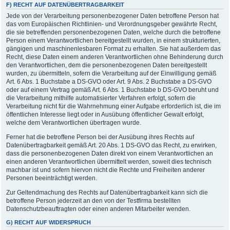
F) RECHT AUF DATENÜBERTRAGBARKEIT
Jede von der Verarbeitung personenbezogener Daten betroffene Person hat
das vom Europäischen Richtlinien- und Verordnungsgeber gewährte Recht,
die sie betreffenden personenbezogenen Daten, welche durch die betroffene
Person einem Verantwortlichen bereitgestellt wurden, in einem strukturierten,
gängigen und maschinenlesbaren Format zu erhalten. Sie hat außerdem das
Recht, diese Daten einem anderen Verantwortlichen ohne Behinderung durch
den Verantwortlichen, dem die personenbezogenen Daten bereitgestellt
wurden, zu übermitteln, sofern die Verarbeitung auf der Einwilligung gemäß
Art. 6 Abs. 1 Buchstabe a DS-GVO oder Art. 9 Abs. 2 Buchstabe a DS-GVO
oder auf einem Vertrag gemäß Art. 6 Abs. 1 Buchstabe b DS-GVO beruht und
die Verarbeitung mithilfe automatisierter Verfahren erfolgt, sofern die
Verarbeitung nicht für die Wahrnehmung einer Aufgabe erforderlich ist, die im
öffentlichen Interesse liegt oder in Ausübung öffentlicher Gewalt erfolgt,
welche dem Verantwortlichen übertragen wurde.
Ferner hat die betroffene Person bei der Ausübung ihres Rechts auf
Datenübertragbarkeit gemäß Art. 20 Abs. 1 DS-GVO das Recht, zu erwirken,
dass die personenbezogenen Daten direkt von einem Verantwortlichen an
einen anderen Verantwortlichen übermittelt werden, soweit dies technisch
machbar ist und sofern hiervon nicht die Rechte und Freiheiten anderer
Personen beeinträchtigt werden.
Zur Geltendmachung des Rechts auf Datenübertragbarkeit kann sich die
betroffene Person jederzeit an den von der Testfirma bestellten
Datenschutzbeauftragten oder einen anderen Mitarbeiter wenden.
G) RECHT AUF WIDERSPRUCH