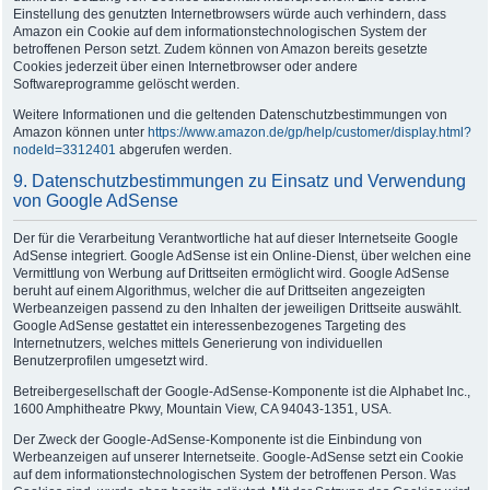
Einstellung des genutzten Internetbrowsers würde auch verhindern, dass
Amazon ein Cookie auf dem informationstechnologischen System der
betroffenen Person setzt. Zudem können von Amazon bereits gesetzte
Cookies jederzeit über einen Internetbrowser oder andere
Softwareprogramme gelöscht werden.
Weitere Informationen und die geltenden Datenschutzbestimmungen von
Amazon können unter
https://www.amazon.de/gp/help/customer/display.html?
nodeId=3312401
abgerufen werden.
9. Datenschutzbestimmungen zu Einsatz und Verwendung
von Google AdSense
Der für die Verarbeitung Verantwortliche hat auf dieser Internetseite Google
AdSense integriert. Google AdSense ist ein Online-Dienst, über welchen eine
Vermittlung von Werbung auf Drittseiten ermöglicht wird. Google AdSense
beruht auf einem Algorithmus, welcher die auf Drittseiten angezeigten
Werbeanzeigen passend zu den Inhalten der jeweiligen Drittseite auswählt.
Google AdSense gestattet ein interessenbezogenes Targeting des
Internetnutzers, welches mittels Generierung von individuellen
Benutzerprofilen umgesetzt wird.
Betreibergesellschaft der Google-AdSense-Komponente ist die Alphabet Inc.,
1600 Amphitheatre Pkwy, Mountain View, CA 94043-1351, USA.
Der Zweck der Google-AdSense-Komponente ist die Einbindung von
Werbeanzeigen auf unserer Internetseite. Google-AdSense setzt ein Cookie
auf dem informationstechnologischen System der betroffenen Person. Was