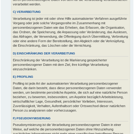
verarbeitet werden.
C) VERARBEITUNG
Verarbeitung ist jeder mit oder ohne Hilfe automatisierter Verfahren ausgeführte
Vorgang oder jede solche Vorgangsreihe im Zusammenhang mit
personenbezogenen Daten wie das Erheben, das Erfassen, die Organisation,
das Ordnen, die Speicherung, die Anpassung oder Veränderung, das Auslesen,
das Abfragen, die Verwendung, die Offenlegung durch Übermittlung, Verbreitung
oder eine andere Form der Bereitstellung, den Abgleich oder die Verknüpfung,
die Einschränkung, das Löschen oder die Vernichtung.
D) EINSCHRÄNKUNG DER VERARBEITUNG
Einschränkung der Verarbeitung ist die Markierung gespeicherter
personenbezogener Daten mit dem Ziel, ihre künftige Verarbeitung
einzuschränken.
E) PROFILING
Profiling ist jede Art der automatisierten Verarbeitung personenbezogener
Daten, die darin besteht, dass diese personenbezogenen Daten verwendet
werden, um bestimmte persönliche Aspekte, die sich auf eine natürliche Person
beziehen, zu bewerten, insbesondere, um Aspekte bezüglich Arbeitsleistung,
wirtschaftlicher Lage, Gesundheit, persönlicher Vorlieben, Interessen,
Zuverlässigkeit, Verhalten, Aufenthaltsort oder Ortswechsel dieser natürlichen
Person zu analysieren oder vorherzusagen.
F) PSEUDONYMISIERUNG
Pseudonymisierung ist die Verarbeitung personenbezogener Daten in einer
Weise, auf welche die personenbezogenen Daten ohne Hinzuziehung
zusätzlicher Informationen nicht mehr einer spezifischen betroffenen Person