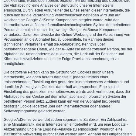
Cookies sind, wurde oben bereits erläutert. Mit der Setzung des Cookies wird
der Alphabet Inc. eine Analyse der Benutzung unserer Internetseite
ermöglicht. Durch jeden Aufruf einer der Einzelseiten dieser Internetseite, die
durch den für die Verarbeitung Verantwortlichen betrieben wird und auf
welcher eine Google-AdSense-Komponente integriert wurde, wird der
Internetbrowser auf dem informationstechnologischen System der betroffenen
Person automatisch durch die jeweilige Google-AdSense-Komponente
veranlasst, Daten zum Zwecke der Online-Werbung und der Abrechnung von
Provisionen an die Alphabet Inc. zu übermitteln. Im Rahmen dieses
technischen Verfahrens erhält die Alphabet Inc. Kenntnis über
personenbezogene Daten, wie der IP-Adresse der betroffenen Person, die der
Alphabet Inc. unter anderem dazu dienen, die Herkunft der Besucher und
Klicks nachzuvollziehen und in der Folge Provisionsabrechnungen zu
ermöglichen.
Die betroffene Person kann die Setzung von Cookies durch unsere
Internetseite, wie oben bereits dargestellt, jederzeit mittels einer
entsprechenden Einstellung des genutzten Internetbrowsers verhindern und
damit der Setzung von Cookies dauerhaft widersprechen. Eine solche
Einstellung des genutzten Internetbrowsers würde auch verhindern, dass die
Alphabet Inc. ein Cookie auf dem informationstechnologischen System der
betroffenen Person setzt. Zudem kann ein von der Alphabet Inc. bereits
gesetzter Cookie jederzeit über den Internetbrowser oder andere
Softwareprogramme gelöscht werden.
Google AdSense verwendet zudem sogenannte Zählpixel. Ein Zählpixel ist
eine Miniaturgrafik, die in Internetseiten eingebettet wird, um eine Logdatei-
Aufzeichnung und eine Logdatei-Analyse zu ermöglichen, wodurch eine
statistische Auswertung durchgeführt werden kann. Anhand des eingebetteten