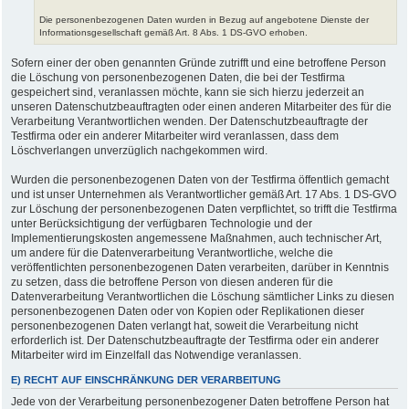
Die personenbezogenen Daten wurden in Bezug auf angebotene Dienste der
Informationsgesellschaft gemäß Art. 8 Abs. 1 DS-GVO erhoben.
Sofern einer der oben genannten Gründe zutrifft und eine betroffene Person
die Löschung von personenbezogenen Daten, die bei der Testfirma
gespeichert sind, veranlassen möchte, kann sie sich hierzu jederzeit an
unseren Datenschutzbeauftragten oder einen anderen Mitarbeiter des für die
Verarbeitung Verantwortlichen wenden. Der Datenschutzbeauftragte der
Testfirma oder ein anderer Mitarbeiter wird veranlassen, dass dem
Löschverlangen unverzüglich nachgekommen wird.
Wurden die personenbezogenen Daten von der Testfirma öffentlich gemacht
und ist unser Unternehmen als Verantwortlicher gemäß Art. 17 Abs. 1 DS-GVO
zur Löschung der personenbezogenen Daten verpflichtet, so trifft die Testfirma
unter Berücksichtigung der verfügbaren Technologie und der
Implementierungskosten angemessene Maßnahmen, auch technischer Art,
um andere für die Datenverarbeitung Verantwortliche, welche die
veröffentlichten personenbezogenen Daten verarbeiten, darüber in Kenntnis
zu setzen, dass die betroffene Person von diesen anderen für die
Datenverarbeitung Verantwortlichen die Löschung sämtlicher Links zu diesen
personenbezogenen Daten oder von Kopien oder Replikationen dieser
personenbezogenen Daten verlangt hat, soweit die Verarbeitung nicht
erforderlich ist. Der Datenschutzbeauftragte der Testfirma oder ein anderer
Mitarbeiter wird im Einzelfall das Notwendige veranlassen.
E) RECHT AUF EINSCHRÄNKUNG DER VERARBEITUNG
Jede von der Verarbeitung personenbezogener Daten betroffene Person hat