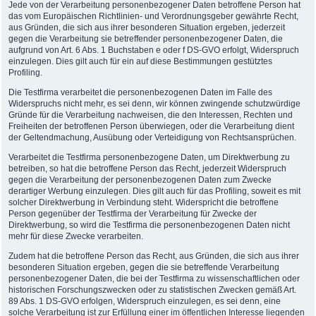
Jede von der Verarbeitung personenbezogener Daten betroffene Person hat
das vom Europäischen Richtlinien- und Verordnungsgeber gewährte Recht,
aus Gründen, die sich aus ihrer besonderen Situation ergeben, jederzeit
gegen die Verarbeitung sie betreffender personenbezogener Daten, die
aufgrund von Art. 6 Abs. 1 Buchstaben e oder f DS-GVO erfolgt, Widerspruch
einzulegen. Dies gilt auch für ein auf diese Bestimmungen gestütztes
Profiling.
Die Testfirma verarbeitet die personenbezogenen Daten im Falle des
Widerspruchs nicht mehr, es sei denn, wir können zwingende schutzwürdige
Gründe für die Verarbeitung nachweisen, die den Interessen, Rechten und
Freiheiten der betroffenen Person überwiegen, oder die Verarbeitung dient
der Geltendmachung, Ausübung oder Verteidigung von Rechtsansprüchen.
Verarbeitet die Testfirma personenbezogene Daten, um Direktwerbung zu
betreiben, so hat die betroffene Person das Recht, jederzeit Widerspruch
gegen die Verarbeitung der personenbezogenen Daten zum Zwecke
derartiger Werbung einzulegen. Dies gilt auch für das Profiling, soweit es mit
solcher Direktwerbung in Verbindung steht. Widerspricht die betroffene
Person gegenüber der Testfirma der Verarbeitung für Zwecke der
Direktwerbung, so wird die Testfirma die personenbezogenen Daten nicht
mehr für diese Zwecke verarbeiten.
Zudem hat die betroffene Person das Recht, aus Gründen, die sich aus ihrer
besonderen Situation ergeben, gegen die sie betreffende Verarbeitung
personenbezogener Daten, die bei der Testfirma zu wissenschaftlichen oder
historischen Forschungszwecken oder zu statistischen Zwecken gemäß Art.
89 Abs. 1 DS-GVO erfolgen, Widerspruch einzulegen, es sei denn, eine
solche Verarbeitung ist zur Erfüllung einer im öffentlichen Interesse liegenden