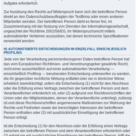
Aufgabe erforderlich.
Zur Ausübung des Rechts auf Widerspruch kann sich die betroffene Person
direkt an den Datenschutzbeauftragten der Testfirma oder einen anderen
Mitarbeiter wenden. Der betroffenen Person steht es ferner frei, im
Zusammenhang mit der Nutzung von Diensten der Informationsgesellschaft,
ungeachtet der Richtlinie 2002/58/EG, ihr Widerspruchsrecht mittels
automatisierter Verfahren auszuüben, bei denen technische Spezifikationen
verwendet werden.
H) AUTOMATISIERTE ENTSCHEIDUNGEN IM EINZELFALL EINSCHLIESSLICH P
ROFILING
Jede von der Verarbeitung personenbezogener Daten betroffene Person hat
das vom Europäischen Richtlinien- und Verordnungsgeber gewährte Recht,
nicht einer ausschließlich auf einer automatisierten Verarbeitung —
einschließlich Profiling — beruhenden Entscheidung unterworfen zu werden,
die ihr gegenüber rechtliche Wirkung entfaltet oder sie in ähnlicher Weise
erheblich beeinträchtigt, sofern die Entscheidung (1) nicht für den Abschluss
oder die Erfüllung eines Vertrags zwischen der betroffenen Person und dem
Verantwortlichen erforderlich ist, oder (2) aufgrund von Rechtsvorschriften der
Union oder der Mitgliedstaaten, denen der Verantwortliche unterliegt, zulässig
ist und diese Rechtsvorschriften angemessene Maßnahmen zur Wahrung der
Rechte und Freiheiten sowie der berechtigten Interessen der betroffenen
Person enthalten oder (3) mit ausdrücklicher Einwilligung der betroffenen
Person erfolgt.
Ist die Entscheidung (1) für den Abschluss oder die Erfüllung eines Vertrags
zwischen der betroffenen Person und dem Verantwortlichen erforderlich oder
(2) erfolgt sie mit ausdrücklicher Einwilligung der betroffenen Person, trifft die