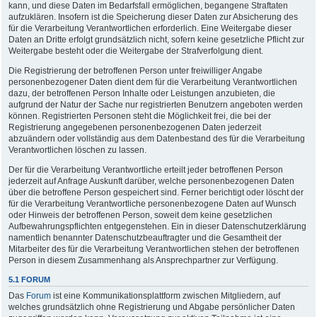
kann, und diese Daten im Bedarfsfall ermöglichen, begangene Straftaten
aufzuklären. Insofern ist die Speicherung dieser Daten zur Absicherung des
für die Verarbeitung Verantwortlichen erforderlich. Eine Weitergabe dieser
Daten an Dritte erfolgt grundsätzlich nicht, sofern keine gesetzliche Pflicht zur
Weitergabe besteht oder die Weitergabe der Strafverfolgung dient.
Die Registrierung der betroffenen Person unter freiwilliger Angabe
personenbezogener Daten dient dem für die Verarbeitung Verantwortlichen
dazu, der betroffenen Person Inhalte oder Leistungen anzubieten, die
aufgrund der Natur der Sache nur registrierten Benutzern angeboten werden
können. Registrierten Personen steht die Möglichkeit frei, die bei der
Registrierung angegebenen personenbezogenen Daten jederzeit
abzuändern oder vollständig aus dem Datenbestand des für die Verarbeitung
Verantwortlichen löschen zu lassen.
Der für die Verarbeitung Verantwortliche erteilt jeder betroffenen Person
jederzeit auf Anfrage Auskunft darüber, welche personenbezogenen Daten
über die betroffene Person gespeichert sind. Ferner berichtigt oder löscht der
für die Verarbeitung Verantwortliche personenbezogene Daten auf Wunsch
oder Hinweis der betroffenen Person, soweit dem keine gesetzlichen
Aufbewahrungspflichten entgegenstehen. Ein in dieser Datenschutzerklärung
namentlich benannter Datenschutzbeauftragter und die Gesamtheit der
Mitarbeiter des für die Verarbeitung Verantwortlichen stehen der betroffenen
Person in diesem Zusammenhang als Ansprechpartner zur Verfügung.
5.1 FORUM
Das
Forum
ist eine Kommunikationsplattform zwischen Mitgliedern, auf
welches grundsätzlich ohne Registrierung und Abgabe persönlicher Daten