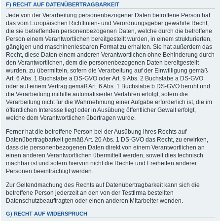
F) RECHT AUF DATENÜBERTRAGBARKEIT
Jede von der Verarbeitung personenbezogener Daten betroffene Person hat
das vom Europäischen Richtlinien- und Verordnungsgeber gewährte Recht,
die sie betreffenden personenbezogenen Daten, welche durch die betroffene
Person einem Verantwortlichen bereitgestellt wurden, in einem strukturierten,
gängigen und maschinenlesbaren Format zu erhalten. Sie hat außerdem das
Recht, diese Daten einem anderen Verantwortlichen ohne Behinderung durch
den Verantwortlichen, dem die personenbezogenen Daten bereitgestellt
wurden, zu übermitteln, sofern die Verarbeitung auf der Einwilligung gemäß
Art. 6 Abs. 1 Buchstabe a DS-GVO oder Art. 9 Abs. 2 Buchstabe a DS-GVO
oder auf einem Vertrag gemäß Art. 6 Abs. 1 Buchstabe b DS-GVO beruht und
die Verarbeitung mithilfe automatisierter Verfahren erfolgt, sofern die
Verarbeitung nicht für die Wahrnehmung einer Aufgabe erforderlich ist, die im
öffentlichen Interesse liegt oder in Ausübung öffentlicher Gewalt erfolgt,
welche dem Verantwortlichen übertragen wurde.
Ferner hat die betroffene Person bei der Ausübung ihres Rechts auf
Datenübertragbarkeit gemäß Art. 20 Abs. 1 DS-GVO das Recht, zu erwirken,
dass die personenbezogenen Daten direkt von einem Verantwortlichen an
einen anderen Verantwortlichen übermittelt werden, soweit dies technisch
machbar ist und sofern hiervon nicht die Rechte und Freiheiten anderer
Personen beeinträchtigt werden.
Zur Geltendmachung des Rechts auf Datenübertragbarkeit kann sich die
betroffene Person jederzeit an den von der Testfirma bestellten
Datenschutzbeauftragten oder einen anderen Mitarbeiter wenden.
G) RECHT AUF WIDERSPRUCH