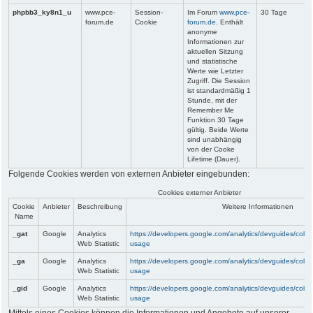
phpbb3_ky8n1_u
www.pce-
Session-
Im Forum
www.pce-
30 Tage
forum.de
Cookie
forum.de.
Enthält
anonyme
Informationen zur
aktuellen Sitzung
und statistische
Werte wie Letzter
Zugriff. Die Session
ist standardmäßig 1
Stunde, mit der
Remember Me
Funktion 30 Tage
gültig. Beide Werte
sind unabhängig
von der Cooke
Lifetime (Dauer).
Folgende Cookies werden von externen Anbieter eingebunden:
Cookies externer Anbieter
Cookie
Anbieter
Beschreibung
Weitere Informationen
Name
_gat
Google
Analytics
https://developers.google.com/analytics/devguides/collect
Web Statistic
usage
_ga
Google
Analytics
https://developers.google.com/analytics/devguides/collect
Web Statistic
usage
_gid
Google
Analytics
https://developers.google.com/analytics/devguides/collect
Web Statistic
usage
Mittels eines Cookies können die Informationen und Angebote auf unserer