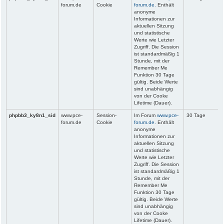
forum.de
Cookie
forum.de.
Enthält
anonyme
Informationen zur
aktuellen Sitzung
und statistische
Werte wie Letzter
Zugriff. Die Session
ist standardmäßig 1
Stunde, mit der
Remember Me
Funktion 30 Tage
gültig. Beide Werte
sind unabhängig
von der Cooke
Lifetime (Dauer).
phpbb3_ky8n1_sid
www.pce-
Session-
Im Forum
www.pce-
30 Tage
forum.de
Cookie
forum.de.
Enthält
anonyme
Informationen zur
aktuellen Sitzung
und statistische
Werte wie Letzter
Zugriff. Die Session
ist standardmäßig 1
Stunde, mit der
Remember Me
Funktion 30 Tage
gültig. Beide Werte
sind unabhängig
von der Cooke
Lifetime (Dauer).