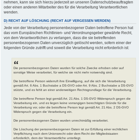
nehmen, kann sie sich hierzu jederzeit an unseren Datenschutzbeauftragten
oder einen anderen Mitarbeiter des für die Verarbeitung Verantwortlichen
wenden.
D) RECHT AUF LÖSCHUNG (RECHT AUF VERGESSEN WERDEN)
Jede von der Verarbeitung personenbezogener Daten betroffene Person hat
das vom Europäischen Richtlinien- und Verordnungsgeber gewährte Recht,
von dem Verantwortlichen zu verlangen, dass die sie betreffenden
personenbezogenen Daten unverzüglich gelöscht werden, sofern einer der
folgenden Gründe zutrifft und soweit die Verarbeitung nicht erforderlich ist:
Die personenbezogenen Daten wurden für solche Zwecke erhoben oder auf
sonstige Weise verarbeitet, für welche sie nicht mehr notwendig sind.
Die betroffene Person widerruft ihre Einwilligung, auf die sich die Verarbeitung
gemäß Art. 6 Abs. 1 Buchstabe a DS-GVO oder Art. 9 Abs. 2 Buchstabe a DS-GVO
stützte, und es fehlt an einer anderweitigen Rechtsgrundlage für die Verarbeitung.
Die betroffene Person legt gemäß Art. 21 Abs. 1 DS-GVO Widerspruch gegen die
Verarbeitung ein, und es liegen keine vorrangigen berechtigten Gründe für die
Verarbeitung vor, oder die betroffene Person legt gemäß Art. 21 Abs. 2 DS-GVO
Widerspruch gegen die Verarbeitung ein.
Die personenbezogenen Daten wurden unrechtmäßig verarbeitet.
Die Löschung der personenbezogenen Daten ist zur Erfüllung einer rechtlichen
Verpflichtung nach dem Unionsrecht oder dem Recht der Mitgliedstaaten
erforderlich, dem der Verantwortliche unterliegt.