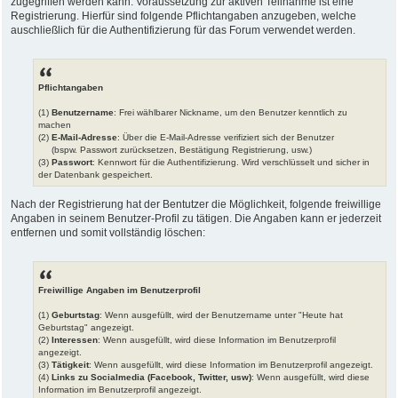
zugegriffen werden kann. Voraussetzung zur aktiven Teilnahme ist eine
Registrierung. Hierfür sind folgende Pflichtangaben anzugeben, welche
auschließlich für die Authentifizierung für das Forum verwendet werden.
Pflichtangaben
(1)
Benutzername
: Frei wählbarer Nickname, um den Benutzer kenntlich zu
machen
(2)
E-Mail-Adresse
: Über die E-Mail-Adresse verifiziert sich der Benutzer
(bspw. Passwort zurücksetzen, Bestätigung Registrierung, usw.)
(3)
Passwort
: Kennwort für die Authentifizierung. Wird verschlüsselt und sicher in
der Datenbank gespeichert.
Nach der Registrierung hat der Bentutzer die Möglichkeit, folgende freiwillige
Angaben in seinem Benutzer-Profil zu tätigen. Die Angaben kann er jederzeit
entfernen und somit vollständig löschen:
Freiwillige Angaben im Benutzerprofil
(1)
Geburtstag
: Wenn ausgefüllt, wird der Benutzername unter "Heute hat
Geburtstag" angezeigt.
(2)
Interessen
: Wenn ausgefüllt, wird diese Information im Benutzerprofil
angezeigt.
(3)
Tätigkeit
: Wenn ausgefüllt, wird diese Information im Benutzerprofil angezeigt.
(4)
Links zu Socialmedia (Facebook, Twitter, usw)
: Wenn ausgefüllt, wird diese
Information im Benutzerprofil angezeigt.