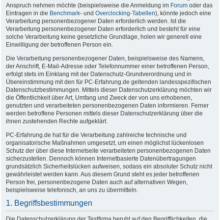
Anspruch nehmen möchte (beispielsweise die Anmeldung im
Forum
oder das
Eintragen in die
Benchmark
- und
Overclocking-Tabellen
), könnte jedoch eine
Verarbeitung personenbezogener Daten erforderlich werden. Ist die
Verarbeitung personenbezogener Daten erforderlich und besteht für eine
solche Verarbeitung keine gesetzliche Grundlage, holen wir generell eine
Einwilligung der betroffenen Person ein.
Die Verarbeitung personenbezogener Daten, beispielsweise des Namens,
der Anschrift, E-Mail-Adresse oder Telefonnummer einer betroffenen Person,
erfolgt stets im Einklang mit der Datenschutz-Grundverordnung und in
Übereinstimmung mit den für PC-Erfahrung.de geltenden landesspezifischen
Datenschutzbestimmungen. Mittels dieser Datenschutzerklärung möchten wir
die Öffentlichkeit über Art, Umfang und Zweck der von uns erhobenen,
genutzten und verarbeiteten personenbezogenen Daten informieren. Ferner
werden betroffene Personen mittels dieser Datenschutzerklärung über die
ihnen zustehenden Rechte aufgeklärt.
PC-Erfahrung.de hat für die Verarbeitung zahlreiche technische und
organisatorische Maßnahmen umgesetzt, um einen möglichst lückenlosen
Schutz der über diese Internetseite verarbeiteten personenbezogenen Daten
sicherzustellen. Dennoch können Internetbasierte Datenübertragungen
grundsätzlich Sicherheitslücken aufweisen, sodass ein absoluter Schutz nicht
gewährleistet werden kann. Aus diesem Grund steht es jeder betroffenen
Person frei, personenbezogene Daten auch auf alternativen Wegen,
beispielsweise telefonisch, an uns zu übermitteln.
1. Begriffsbestimmungen
Die Datenschutzerklärung der Testfirma beruht auf den Begrifflichkeiten, die