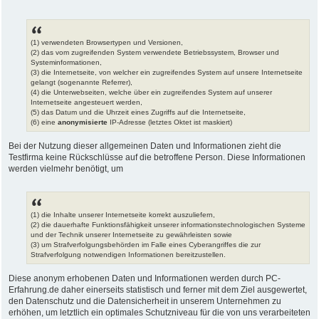
(1) verwendeten Browsertypen und Versionen,
(2) das vom zugreifenden System verwendete Betriebssystem, Browser und
Systeminformationen,
(3) die Internetseite, von welcher ein zugreifendes System auf unsere Internetseite
gelangt (sogenannte Referrer),
(4) die Unterwebseiten, welche über ein zugreifendes System auf unserer
Internetseite angesteuert werden,
(5) das Datum und die Uhrzeit eines Zugriffs auf die Internetseite,
(6) eine
anonymisierte
IP-Adresse (letztes Oktet ist maskiert)
Bei der Nutzung dieser allgemeinen Daten und Informationen zieht die
Testfirma keine Rückschlüsse auf die betroffene Person. Diese Informationen
werden vielmehr benötigt, um
(1) die Inhalte unserer Internetseite korrekt auszuliefern,
(2) die dauerhafte Funktionsfähigkeit unserer informationstechnologischen Systeme
und der Technik unserer Internetseite zu gewährleisten sowie
(3) um Strafverfolgungsbehörden im Falle eines Cyberangriffes die zur
Strafverfolgung notwendigen Informationen bereitzustellen.
Diese anonym erhobenen Daten und Informationen werden durch PC-
Erfahrung.de daher einerseits statistisch und ferner mit dem Ziel ausgewertet,
den Datenschutz und die Datensicherheit in unserem Unternehmen zu
erhöhen, um letztlich ein optimales Schutzniveau für die von uns verarbeiteten