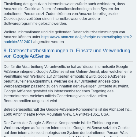
Einstellung des genutzten Internetbrowsers würde auch verhindern, dass
Amazon ein Cookie auf dem informationstechnologischen System der
betroffenen Person setzt. Zudem können von Amazon bereits gesetzte
Cookies jederzeit über einen Internetbrowser oder andere
Softwareprogramme gelöscht werden.
Weitere Informationen und die geltenden Datenschutzbestimmungen von
Amazon können unter
https://www.amazon.de/gp/help/customer/display.html?
nodeId=3312401
abgerufen werden.
9. Datenschutzbestimmungen zu Einsatz und Verwendung
von Google AdSense
Der für die Verarbeitung Verantwortliche hat auf dieser Internetseite Google
AdSense integriert. Google AdSense ist ein Online-Dienst, über welchen eine
Vermittlung von Werbung auf Drittseiten ermöglicht wird. Google AdSense
beruht auf einem Algorithmus, welcher die auf Drittseiten angezeigten
Werbeanzeigen passend zu den Inhalten der jeweiligen Drittseite auswählt.
Google AdSense gestattet ein interessenbezogenes Targeting des
Internetnutzers, welches mittels Generierung von individuellen
Benutzerprofilen umgesetzt wird.
Betreibergesellschaft der Google-AdSense-Komponente ist die Alphabet Inc.,
1600 Amphitheatre Pkwy, Mountain View, CA 94043-1351, USA.
Der Zweck der Google-AdSense-Komponente ist die Einbindung von
Werbeanzeigen auf unserer Internetseite. Google-AdSense setzt ein Cookie
auf dem informationstechnologischen System der betroffenen Person. Was