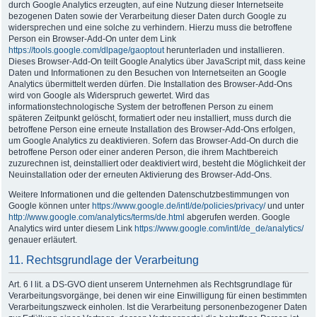
durch Google Analytics erzeugten, auf eine Nutzung dieser Internetseite
bezogenen Daten sowie der Verarbeitung dieser Daten durch Google zu
widersprechen und eine solche zu verhindern. Hierzu muss die betroffene
Person ein Browser-Add-On unter dem Link
https://tools.google.com/dlpage/gaoptout
herunterladen und installieren.
Dieses Browser-Add-On teilt Google Analytics über JavaScript mit, dass keine
Daten und Informationen zu den Besuchen von Internetseiten an Google
Analytics übermittelt werden dürfen. Die Installation des Browser-Add-Ons
wird von Google als Widerspruch gewertet. Wird das
informationstechnologische System der betroffenen Person zu einem
späteren Zeitpunkt gelöscht, formatiert oder neu installiert, muss durch die
betroffene Person eine erneute Installation des Browser-Add-Ons erfolgen,
um Google Analytics zu deaktivieren. Sofern das Browser-Add-On durch die
betroffene Person oder einer anderen Person, die ihrem Machtbereich
zuzurechnen ist, deinstalliert oder deaktiviert wird, besteht die Möglichkeit der
Neuinstallation oder der erneuten Aktivierung des Browser-Add-Ons.
Weitere Informationen und die geltenden Datenschutzbestimmungen von
Google können unter
https://www.google.de/intl/de/policies/privacy/
und unter
http://www.google.com/analytics/terms/de.html
abgerufen werden. Google
Analytics wird unter diesem Link
https://www.google.com/intl/de_de/analytics/
genauer erläutert.
11. Rechtsgrundlage der Verarbeitung
Art. 6 I lit. a DS-GVO dient unserem Unternehmen als Rechtsgrundlage für
Verarbeitungsvorgänge, bei denen wir eine Einwilligung für einen bestimmten
Verarbeitungszweck einholen. Ist die Verarbeitung personenbezogener Daten