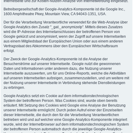
Internetseite und zur Kosten-Nutzen-Analyse von Internetwerbung eingesetzt.
Betreibergesellschaft der Google-Analytics-Komponente ist die Google Inc.,
1600 Amphitheatre Pkwy, Mountain View, CA 94043-1351, USA.
Der für die Verarbeitung Verantwortliche verwendet für die Web-Analyse über
Google Analytics den Zusatz "_gat._anonymizeIp". Mittels dieses Zusatzes
wird die IP-Adresse des Internetanschlusses der betroffenen Person von
Google gekürzt und anonymisiert, wenn der Zugriff auf unsere Internetseiten
aus einem Mitgliedstaat der Europäischen Union oder aus einem anderen
Vertragsstaat des Abkommens über den Europäischen Wirtschaftsraum
erfolgt.
Der Zweck der Google-Analytics-Komponente ist die Analyse der
Besucherströme auf unserer Internetseite. Google nutzt die gewonnenen
Daten und Informationen unter anderem dazu, die Nutzung unserer
Internetseite auszuwerten, um für uns Online-Reports, welche die Aktivitäten
auf unseren Internetseiten aufzeigen, zusammenzustellen, und um weitere mit
der Nutzung unserer Internetseite in Verbindung stehende Dienstleistungen
zu erbringen.
Google Analytics setzt ein Cookie auf dem informationstechnologischen
System der betroffenen Person. Was Cookies sind, wurde oben bereits
erläutert. Mit Setzung des Cookies wird Google eine Analyse der Benutzung
unserer Internetseite ermöglicht. Durch jeden Aufruf einer der Einzelseiten
dieser Internetseite, die durch den für die Verarbeitung Verantwortlichen
betrieben wird und auf welcher eine Google-Analytics-Komponente integriert
wurde, wird der Internetbrowser auf dem informationstechnologischen System
der betroffenen Person automatisch durch die jeweilige Google-Analytics-