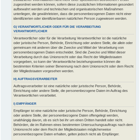
zugeordnet werden können, sofern diese zusätzlichen Informationen gesondert
aufbewahrt werden und technischen und organisatorischen Maßnahmen
unterliegen, die gewährleisten, dass die personenbezogenen Daten nicht einer
identifizierten oder identifizierbaren natürlichen Person zugewiesen werden.
G) VERANTWORTLICHER ODER FÜR DIE VERARBEITUNG
VERANTWORTLICHER
Verantwortlicher oder für die Verarbeitung Verantwortlicher ist die natürliche
oder juristische Person, Behörde, Einrichtung oder andere Stelle, die allein oder
gemeinsam mit anderen über die Zwecke und Mittel der Verarbeitung von
personenbezogenen Daten entscheidet. Sind die Zwecke und Mittel dieser
Verarbeitung durch das Unionsrecht oder das Recht der Mitgliedstaaten
vorgegeben, so kann der Verantwortliche beziehungsweise können die
bestimmten Kriterien seiner Benennung nach dem Unionsrecht oder dem Recht
der Mitgliedstaaten vorgesehen werden.
H) AUFTRAGSVERARBEITER
Auftragsverarbeiter ist eine natürliche oder juristische Person, Behörde,
Einrichtung oder andere Stelle, die personenbezogene Daten im Auftrag des
Verantwortlichen verarbeitet.
I) EMPFÄNGER
Empfänger ist eine natürliche oder juristische Person, Behörde, Einrichtung
oder andere Stelle, der personenbezogene Daten offengelegt werden,
unabhängig davon, ob es sich bei ihr um einen Dritten handelt oder nicht.
Behörden, die im Rahmen eines bestimmten Untersuchungsauftrags nach dem
Unionsrecht oder dem Recht der Mitgliedstaaten möglicherweise
personenbezogene Daten erhalten, gelten jedoch nicht als Empfänger.