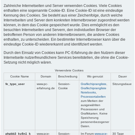
Zahlreiche Internetseiten und Server verwenden Cookies. Viele Cookies
enthalten eine sogenannte Cookie-ID. Eine Cookie-ID ist eine eindeutige
Kennung des Cookies. Sie besteht aus einer Zeichenfolge, durch welche
Internetseiten und Server dem konkreten Internetbrowser zugeordnet werden
können, in dem das Cookie gespeichert wurde. Dies ermöglicht es den
besuchten Internetseiten und Servern, den individuellen Browser der
betroffenen Person von anderen Internetbrowsern, die andere Cookies
enthalten, zu unterscheiden. Ein bestimmter Internetbrowser kann über die
eindeutige Cookie-ID wiedererkannt und identifiziert werden.
Durch den Einsatz von Cookies kann PC-Erfahrung.de den Nutzern dieser
Internetseite nutzerfreundlichere Services bereitstellen, die ohne die Cookie-
Setzung nicht möglich wären.
Verwendete Cookies
Cookie Name
Domain
Beschreibung
Wo genutzt
Dauer
fe_typo_user
www.pc-
Session-
Grafikchiprangliste
,
Sitzungsdauer
erfahrung.de
Cookie
Grafikchiprangliste
Notebooks
,
Prozessortabellen
zum Merken der
ausgewählten
Prozessoren und
Grafikkarten. Keine
Speicherung
personenbezogener
Daten.
phpbb3_ky8n1_k
www.pce-
Session-
Im Forum
www.pce-
30 Tage