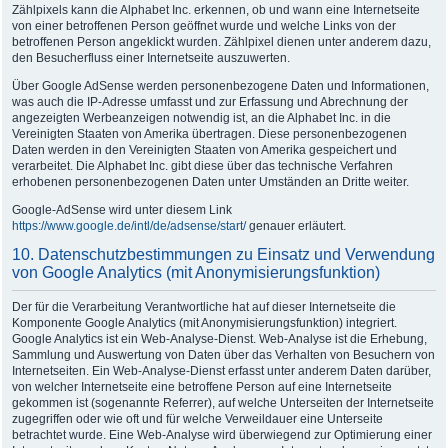
Zählpixels kann die Alphabet Inc. erkennen, ob und wann eine Internetseite
von einer betroffenen Person geöffnet wurde und welche Links von der
betroffenen Person angeklickt wurden. Zählpixel dienen unter anderem dazu,
den Besucherfluss einer Internetseite auszuwerten.
Über Google AdSense werden personenbezogene Daten und Informationen,
was auch die IP-Adresse umfasst und zur Erfassung und Abrechnung der
angezeigten Werbeanzeigen notwendig ist, an die Alphabet Inc. in die
Vereinigten Staaten von Amerika übertragen. Diese personenbezogenen
Daten werden in den Vereinigten Staaten von Amerika gespeichert und
verarbeitet. Die Alphabet Inc. gibt diese über das technische Verfahren
erhobenen personenbezogenen Daten unter Umständen an Dritte weiter.
Google-AdSense wird unter diesem Link
https://www.google.de/intl/de/adsense/start/
genauer erläutert.
10. Datenschutzbestimmungen zu Einsatz und Verwendung
von Google Analytics (mit Anonymisierungsfunktion)
Der für die Verarbeitung Verantwortliche hat auf dieser Internetseite die
Komponente Google Analytics (mit Anonymisierungsfunktion) integriert.
Google Analytics ist ein Web-Analyse-Dienst. Web-Analyse ist die Erhebung,
Sammlung und Auswertung von Daten über das Verhalten von Besuchern von
Internetseiten. Ein Web-Analyse-Dienst erfasst unter anderem Daten darüber,
von welcher Internetseite eine betroffene Person auf eine Internetseite
gekommen ist (sogenannte Referrer), auf welche Unterseiten der Internetseite
zugegriffen oder wie oft und für welche Verweildauer eine Unterseite
betrachtet wurde. Eine Web-Analyse wird überwiegend zur Optimierung einer