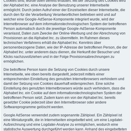
Cookies sind, wurde oben bereits erläutert. Mit der Setzung des Cookies wird
der Alphabet Inc. eine Analyse der Benutzung unserer Internetseite
ermöglicht. Durch jeden Aufruf einer der Einzelseiten dieser Internetseite, die
durch den für die Verarbeitung Verantwortlichen betrieben wird und auf
welcher eine Google-AdSense-Komponente integriert wurde, wird der
Internetbrowser auf dem informationstechnologischen System der betroffenen
Person automatisch durch die jeweilige Google-AdSense-Komponente
veranlasst, Daten zum Zwecke der Online-Werbung und der Abrechnung von
Provisionen an die Alphabet Inc. zu übermitteln. Im Rahmen dieses
technischen Verfahrens erhält die Alphabet Inc. Kenntnis über
personenbezogene Daten, wie der IP-Adresse der betroffenen Person, die der
Alphabet Inc. unter anderem dazu dienen, die Herkunft der Besucher und
Klicks nachzuvollziehen und in der Folge Provisionsabrechnungen zu
ermöglichen.
Die betroffene Person kann die Setzung von Cookies durch unsere
Internetseite, wie oben bereits dargestellt, jederzeit mittels einer
entsprechenden Einstellung des genutzten Internetbrowsers verhindern und
damit der Setzung von Cookies dauerhaft widersprechen. Eine solche
Einstellung des genutzten Internetbrowsers würde auch verhindern, dass die
Alphabet Inc. ein Cookie auf dem informationstechnologischen System der
betroffenen Person setzt. Zudem kann ein von der Alphabet Inc. bereits
gesetzter Cookie jederzeit über den Internetbrowser oder andere
Softwareprogramme gelöscht werden.
Google AdSense verwendet zudem sogenannte Zählpixel. Ein Zählpixel ist
eine Miniaturgrafik, die in Internetseiten eingebettet wird, um eine Logdatei-
Aufzeichnung und eine Logdatei-Analyse zu ermöglichen, wodurch eine
statistische Auswertung durchgeführt werden kann. Anhand des eingebetteten