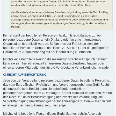
wenn die personenbezogenen Daten nicht bei der betroffenen Person erhoben
werden: Alle verfügbaren Informationen über die Herkunft der Daten
das Bestehen einer automatisierten Entscheidungsfindung einschließlich Profiling
gemäß Artikel 22 Abs.1 und 4 DS-GVO und - zumindest in diesen Fällen -
aussagekräftige Informationen über die involvierte Logik sowie die Tragweite und
die angestrebten Auswirkungen einer derartigen Verarbeitung für die betroffene
Person
Ferner steht der betroffenen Person ein Auskunftsrecht darüber zu, ob
personenbezogene Daten an ein Drittland oder an eine internationale
Organisation übermittelt wurden. Sofern dies der Fall ist, so steht der
betroffenen Person im Übrigen das Recht zu, Auskunft über die geeigneten
Garantien im Zusammenhang mit der Übermittlung zu erhalten.
Möchte eine betroffene Person dieses Auskunftsrecht in Anspruch nehmen,
kann sie sich hierzu jederzeit an unseren Datenschutzbeauftragten oder
einen anderen Mitarbeiter des für die Verarbeitung Verantwortlichen wenden.
C) RECHT AUF BERICHTIGUNG
Jede von der Verarbeitung personenbezogener Daten betroffene Person hat
das vom Europäischen Richtlinien- und Verordnungsgeber gewährte Recht,
die unverzügliche Berichtigung sie betreffender unrichtiger
personenbezogener Daten zu verlangen. Ferner steht der betroffenen Person
das Recht zu, unter Berücksichtigung der Zwecke der Verarbeitung, die
Vervollständigung unvollständiger personenbezogener Daten — auch mittels
einer ergänzenden Erklärung — zu verlangen.
Möchte eine betroffene Person dieses Berichtigungsrecht in Anspruch