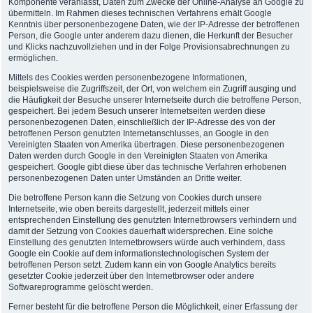
Komponente veranlasst, Daten zum Zwecke der Online-Analyse an Google zu
übermitteln. Im Rahmen dieses technischen Verfahrens erhält Google
Kenntnis über personenbezogene Daten, wie der IP-Adresse der betroffenen
Person, die Google unter anderem dazu dienen, die Herkunft der Besucher
und Klicks nachzuvollziehen und in der Folge Provisionsabrechnungen zu
ermöglichen.
Mittels des Cookies werden personenbezogene Informationen,
beispielsweise die Zugriffszeit, der Ort, von welchem ein Zugriff ausging und
die Häufigkeit der Besuche unserer Internetseite durch die betroffene Person,
gespeichert. Bei jedem Besuch unserer Internetseiten werden diese
personenbezogenen Daten, einschließlich der IP-Adresse des von der
betroffenen Person genutzten Internetanschlusses, an Google in den
Vereinigten Staaten von Amerika übertragen. Diese personenbezogenen
Daten werden durch Google in den Vereinigten Staaten von Amerika
gespeichert. Google gibt diese über das technische Verfahren erhobenen
personenbezogenen Daten unter Umständen an Dritte weiter.
Die betroffene Person kann die Setzung von Cookies durch unsere
Internetseite, wie oben bereits dargestellt, jederzeit mittels einer
entsprechenden Einstellung des genutzten Internetbrowsers verhindern und
damit der Setzung von Cookies dauerhaft widersprechen. Eine solche
Einstellung des genutzten Internetbrowsers würde auch verhindern, dass
Google ein Cookie auf dem informationstechnologischen System der
betroffenen Person setzt. Zudem kann ein von Google Analytics bereits
gesetzter Cookie jederzeit über den Internetbrowser oder andere
Softwareprogramme gelöscht werden.
Ferner besteht für die betroffene Person die Möglichkeit, einer Erfassung der