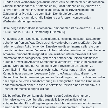
Kunden über Werbeanzeigen auf unterschiedliche Internetseiten der Amazon-
Gruppe, insbesondere auf Amazon.co.uk, Local.Amazon.co.uk, Amazon.de,
BuyVIP.com, Amazon.fr, Amazon.it und Amazon.es. BuyVIP.com gegen
Zahlung einer Provision zu vermitteln. Der für die Verarbeitung
Verantwortliche kann durch die Nutzung der Amazon-Komponenten
Werbeeinnahmen generieren.
Betreibergesellschaft dieser Amazon-Komponenten ist die Amazon EU S.à.r.l,
5 Rue Plaetis, L-2338 Luxembourg, Luxemburg.
Amazon setzt ein Cookie auf dem informationstechnologischen System der
betroffenen Person. Was Cookies sind, wurde oben bereits erläutert. Durch
jeden einzelnen Aufruf einer der Einzelseiten dieser Internetseite, die durch
den für die Verarbeitung Verantwortlichen betrieben wird und auf welcher eine
Amazon-Komponente integriert wurde, wird der Internetbrowser auf dem
informationstechnologischen System der betroffenen Person automatisch
durch die jeweilige Amazon-Komponente veranlasst, Daten zum Zwecke der
Online-Werbung und der Abrechnung von Provisionen an Amazon zu
übermitteln. Im Rahmen dieses technischen Verfahrens erhält Amazon
Kenntnis über personenbezogene Daten, die Amazon dazu dienen, die
Herkunft von bei Amazon eingehenden Bestellungen nachzuvollziehen und in
der Folge eine Provisionsabrechnung zu ermöglichen. Amazon kann unter
anderem nachvollziehen, dass die betroffene Person einen Partnerlink auf
unserer Internetseite angeklickt hat.
Die betroffene Person kann die Setzung von Cookies durch unsere
Internetseite, wie oben bereits dargestellt, jederzeit mittels einer
entsprechenden Einstellung des genutzten Internetbrowsers verhindern und
damit der Setzung von Cookies dauerhaft widersprechen. Eine solche