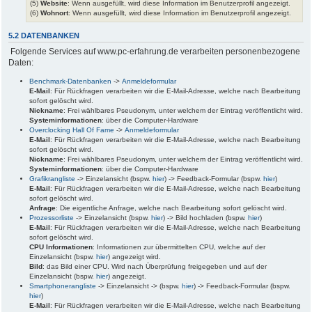
(5)
Website
: Wenn ausgefüllt, wird diese Information im Benutzerprofil angezeigt.
(6)
Wohnort
: Wenn ausgefüllt, wird diese Information im Benutzerprofil angezeigt.
5.2 DATENBANKEN
Folgende Services auf www.pc-erfahrung.de verarbeiten personenbezogene
Daten:
Benchmark-Datenbanken
->
Anmeldeformular
E-Mail
: Für Rückfragen verarbeiten wir die E-Mail-Adresse, welche nach Bearbeitung
sofort gelöscht wird.
Nickname
: Frei wählbares Pseudonym, unter welchem der Eintrag veröffentlicht wird.
Systeminformationen
: über die Computer-Hardware
Overclocking Hall Of Fame
->
Anmeldeformular
E-Mail
: Für Rückfragen verarbeiten wir die E-Mail-Adresse, welche nach Bearbeitung
sofort gelöscht wird.
Nickname
: Frei wählbares Pseudonym, unter welchem der Eintrag veröffentlicht wird.
Systeminformationen
: über die Computer-Hardware
Grafikrangliste
-> Einzelansicht (bspw.
hier
) -> Feedback-Formular (bspw.
hier
)
E-Mail
: Für Rückfragen verarbeiten wir die E-Mail-Adresse, welche nach Bearbeitung
sofort gelöscht wird.
Anfrage
: Die eigentliche Anfrage, welche nach Bearbeitung sofort gelöscht wird.
Prozessorliste
-> Einzelansicht (bspw.
hier
) -> Bild hochladen (bspw.
hier
)
E-Mail
: Für Rückfragen verarbeiten wir die E-Mail-Adresse, welche nach Bearbeitung
sofort gelöscht wird.
CPU Informationen
: Informationen zur übermittelten CPU, welche auf der
Einzelansicht (bspw.
hier
) angezeigt wird.
Bild
: das Bild einer CPU. Wird nach Überprüfung freigegeben und auf der
Einzelansicht (bspw.
hier
) angezeigt.
Smartphonerangliste
-> Einzelansicht -> (bspw.
hier
) -> Feedback-Formular (bspw.
hier
)
E-Mail
: Für Rückfragen verarbeiten wir die E-Mail-Adresse, welche nach Bearbeitung