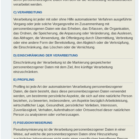
verarbeitet werden.
C) VERARBEITUNG
Verarbeitung ist jeder mit oder ohne Hilfe automatisierter Verfahren ausgeführte
Vorgang oder jede solche Vorgangsreihe im Zusammenhang mit
personenbezogenen Daten wie das Erheben, das Erfassen, die Organisation,
das Ordnen, die Speicherung, die Anpassung oder Veränderung, das Auslesen,
das Abfragen, die Verwendung, die Offenlegung durch Übermittlung, Verbreitung
oder eine andere Form der Bereitstellung, den Abgleich oder die Verknüpfung,
die Einschränkung, das Löschen oder die Vernichtung.
D) EINSCHRÄNKUNG DER VERARBEITUNG
Einschränkung der Verarbeitung ist die Markierung gespeicherter
personenbezogener Daten mit dem Ziel, ihre künftige Verarbeitung
einzuschränken.
E) PROFILING
Profiling ist jede Art der automatisierten Verarbeitung personenbezogener
Daten, die darin besteht, dass diese personenbezogenen Daten verwendet
werden, um bestimmte persönliche Aspekte, die sich auf eine natürliche Person
beziehen, zu bewerten, insbesondere, um Aspekte bezüglich Arbeitsleistung,
wirtschaftlicher Lage, Gesundheit, persönlicher Vorlieben, Interessen,
Zuverlässigkeit, Verhalten, Aufenthaltsort oder Ortswechsel dieser natürlichen
Person zu analysieren oder vorherzusagen.
F) PSEUDONYMISIERUNG
Pseudonymisierung ist die Verarbeitung personenbezogener Daten in einer
Weise, auf welche die personenbezogenen Daten ohne Hinzuziehung
zusätzlicher Informationen nicht mehr einer spezifischen betroffenen Person