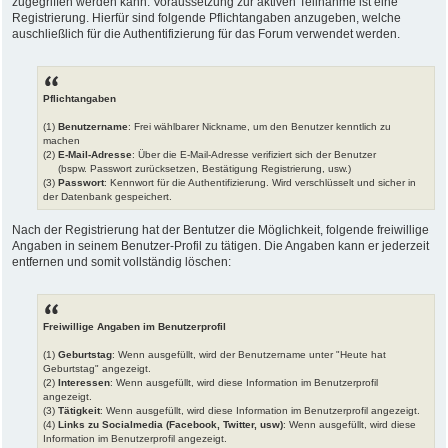
zugegriffen werden kann. Voraussetzung zur aktiven Teilnahme ist eine
Registrierung. Hierfür sind folgende Pflichtangaben anzugeben, welche
auschließlich für die Authentifizierung für das Forum verwendet werden.
Pflichtangaben
(1)
Benutzername
: Frei wählbarer Nickname, um den Benutzer kenntlich zu
machen
(2)
E-Mail-Adresse
: Über die E-Mail-Adresse verifiziert sich der Benutzer
(bspw. Passwort zurücksetzen, Bestätigung Registrierung, usw.)
(3)
Passwort
: Kennwort für die Authentifizierung. Wird verschlüsselt und sicher in
der Datenbank gespeichert.
Nach der Registrierung hat der Bentutzer die Möglichkeit, folgende freiwillige
Angaben in seinem Benutzer-Profil zu tätigen. Die Angaben kann er jederzeit
entfernen und somit vollständig löschen:
Freiwillige Angaben im Benutzerprofil
(1)
Geburtstag
: Wenn ausgefüllt, wird der Benutzername unter "Heute hat
Geburtstag" angezeigt.
(2)
Interessen
: Wenn ausgefüllt, wird diese Information im Benutzerprofil
angezeigt.
(3)
Tätigkeit
: Wenn ausgefüllt, wird diese Information im Benutzerprofil angezeigt.
(4)
Links zu Socialmedia (Facebook, Twitter, usw)
: Wenn ausgefüllt, wird diese
Information im Benutzerprofil angezeigt.