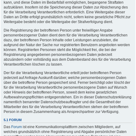
kann, und diese Daten im Bedarfsfall ermöglichen, begangene Straftaten
aufzuklären. Insofern ist die Speicherung dieser Daten zur Absicherung des
für die Verarbeitung Verantwortlichen erforderlich. Eine Weitergabe dieser
Daten an Dritte erfolgt grundsätzlich nicht, sofern keine gesetzliche Pflicht zur
Weitergabe besteht oder die Weitergabe der Strafverfolgung dient.
Die Registrierung der betroffenen Person unter freiwilliger Angabe
personenbezogener Daten dient dem für die Verarbeitung Verantwortlichen
dazu, der betroffenen Person Inhalte oder Leistungen anzubieten, die
aufgrund der Natur der Sache nur registrierten Benutzern angeboten werden
können. Registrierten Personen steht die Möglichkeit frei, die bei der
Registrierung angegebenen personenbezogenen Daten jederzeit
abzuändern oder vollständig aus dem Datenbestand des für die Verarbeitung
Verantwortlichen löschen zu lassen.
Der für die Verarbeitung Verantwortliche erteilt jeder betroffenen Person
jederzeit auf Anfrage Auskunft darüber, welche personenbezogenen Daten
über die betroffene Person gespeichert sind. Ferner berichtigt oder löscht der
für die Verarbeitung Verantwortliche personenbezogene Daten auf Wunsch
oder Hinweis der betroffenen Person, soweit dem keine gesetzlichen
Aufbewahrungspflichten entgegenstehen. Ein in dieser Datenschutzerklärung
namentlich benannter Datenschutzbeauftragter und die Gesamtheit der
Mitarbeiter des für die Verarbeitung Verantwortlichen stehen der betroffenen
Person in diesem Zusammenhang als Ansprechpartner zur Verfügung.
5.1 FORUM
Das
Forum
ist eine Kommunikationsplattform zwischen Mitgliedern, auf
welches grundsätzlich ohne Registrierung und Abgabe persönlicher Daten