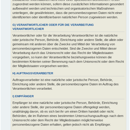
zugeordnet werden können, sofern diese zusätzlichen Informationen gesondert
aufbewahrt werden und technischen und organisatorischen Maßnahmen
unterliegen, die gewährleisten, dass die personenbezogenen Daten nicht einer
identifizierten oder identifizierbaren natürlichen Person zugewiesen werden.
G) VERANTWORTLICHER ODER FÜR DIE VERARBEITUNG
VERANTWORTLICHER
Verantwortlicher oder für die Verarbeitung Verantwortlicher ist die natürliche
oder juristische Person, Behörde, Einrichtung oder andere Stelle, die allein oder
gemeinsam mit anderen über die Zwecke und Mittel der Verarbeitung von
personenbezogenen Daten entscheidet. Sind die Zwecke und Mittel dieser
Verarbeitung durch das Unionsrecht oder das Recht der Mitgliedstaaten
vorgegeben, so kann der Verantwortliche beziehungsweise können die
bestimmten Kriterien seiner Benennung nach dem Unionsrecht oder dem Recht
der Mitgliedstaaten vorgesehen werden.
H) AUFTRAGSVERARBEITER
Auftragsverarbeiter ist eine natürliche oder juristische Person, Behörde,
Einrichtung oder andere Stelle, die personenbezogene Daten im Auftrag des
Verantwortlichen verarbeitet.
I) EMPFÄNGER
Empfänger ist eine natürliche oder juristische Person, Behörde, Einrichtung
oder andere Stelle, der personenbezogene Daten offengelegt werden,
unabhängig davon, ob es sich bei ihr um einen Dritten handelt oder nicht.
Behörden, die im Rahmen eines bestimmten Untersuchungsauftrags nach dem
Unionsrecht oder dem Recht der Mitgliedstaaten möglicherweise
personenbezogene Daten erhalten, gelten jedoch nicht als Empfänger.