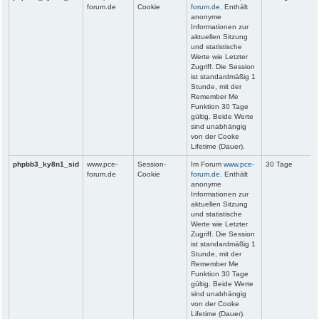
forum.de
Cookie
forum.de.
Enthält
anonyme
Informationen zur
aktuellen Sitzung
und statistische
Werte wie Letzter
Zugriff. Die Session
ist standardmäßig 1
Stunde, mit der
Remember Me
Funktion 30 Tage
gültig. Beide Werte
sind unabhängig
von der Cooke
Lifetime (Dauer).
phpbb3_ky8n1_sid
www.pce-
Session-
Im Forum
www.pce-
30 Tage
forum.de
Cookie
forum.de.
Enthält
anonyme
Informationen zur
aktuellen Sitzung
und statistische
Werte wie Letzter
Zugriff. Die Session
ist standardmäßig 1
Stunde, mit der
Remember Me
Funktion 30 Tage
gültig. Beide Werte
sind unabhängig
von der Cooke
Lifetime (Dauer).