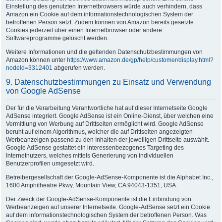
Einstellung des genutzten Internetbrowsers würde auch verhindern, dass
Amazon ein Cookie auf dem informationstechnologischen System der
betroffenen Person setzt. Zudem können von Amazon bereits gesetzte
Cookies jederzeit über einen Internetbrowser oder andere
Softwareprogramme gelöscht werden.
Weitere Informationen und die geltenden Datenschutzbestimmungen von
Amazon können unter
https://www.amazon.de/gp/help/customer/display.html?
nodeId=3312401
abgerufen werden.
9. Datenschutzbestimmungen zu Einsatz und Verwendung
von Google AdSense
Der für die Verarbeitung Verantwortliche hat auf dieser Internetseite Google
AdSense integriert. Google AdSense ist ein Online-Dienst, über welchen eine
Vermittlung von Werbung auf Drittseiten ermöglicht wird. Google AdSense
beruht auf einem Algorithmus, welcher die auf Drittseiten angezeigten
Werbeanzeigen passend zu den Inhalten der jeweiligen Drittseite auswählt.
Google AdSense gestattet ein interessenbezogenes Targeting des
Internetnutzers, welches mittels Generierung von individuellen
Benutzerprofilen umgesetzt wird.
Betreibergesellschaft der Google-AdSense-Komponente ist die Alphabet Inc.,
1600 Amphitheatre Pkwy, Mountain View, CA 94043-1351, USA.
Der Zweck der Google-AdSense-Komponente ist die Einbindung von
Werbeanzeigen auf unserer Internetseite. Google-AdSense setzt ein Cookie
auf dem informationstechnologischen System der betroffenen Person. Was