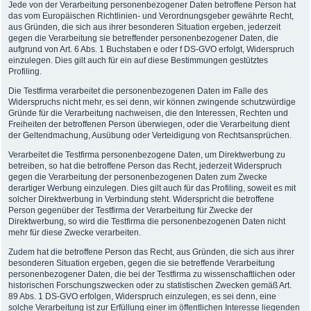
Jede von der Verarbeitung personenbezogener Daten betroffene Person hat
das vom Europäischen Richtlinien- und Verordnungsgeber gewährte Recht,
aus Gründen, die sich aus ihrer besonderen Situation ergeben, jederzeit
gegen die Verarbeitung sie betreffender personenbezogener Daten, die
aufgrund von Art. 6 Abs. 1 Buchstaben e oder f DS-GVO erfolgt, Widerspruch
einzulegen. Dies gilt auch für ein auf diese Bestimmungen gestütztes
Profiling.
Die Testfirma verarbeitet die personenbezogenen Daten im Falle des
Widerspruchs nicht mehr, es sei denn, wir können zwingende schutzwürdige
Gründe für die Verarbeitung nachweisen, die den Interessen, Rechten und
Freiheiten der betroffenen Person überwiegen, oder die Verarbeitung dient
der Geltendmachung, Ausübung oder Verteidigung von Rechtsansprüchen.
Verarbeitet die Testfirma personenbezogene Daten, um Direktwerbung zu
betreiben, so hat die betroffene Person das Recht, jederzeit Widerspruch
gegen die Verarbeitung der personenbezogenen Daten zum Zwecke
derartiger Werbung einzulegen. Dies gilt auch für das Profiling, soweit es mit
solcher Direktwerbung in Verbindung steht. Widerspricht die betroffene
Person gegenüber der Testfirma der Verarbeitung für Zwecke der
Direktwerbung, so wird die Testfirma die personenbezogenen Daten nicht
mehr für diese Zwecke verarbeiten.
Zudem hat die betroffene Person das Recht, aus Gründen, die sich aus ihrer
besonderen Situation ergeben, gegen die sie betreffende Verarbeitung
personenbezogener Daten, die bei der Testfirma zu wissenschaftlichen oder
historischen Forschungszwecken oder zu statistischen Zwecken gemäß Art.
89 Abs. 1 DS-GVO erfolgen, Widerspruch einzulegen, es sei denn, eine
solche Verarbeitung ist zur Erfüllung einer im öffentlichen Interesse liegenden