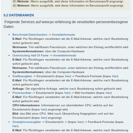
(5)
Website
: Wenn ausgefüllt, wird diese Information im Benutzerprofil angezeigt.
(6)
Wohnort
: Wenn ausgefüllt, wird diese Information im Benutzerprofil angezeigt.
5.2 DATENBANKEN
Folgende Services auf www.pc-erfahrung.de verarbeiten personenbezogene
Daten:
Benchmark-Datenbanken
->
Anmeldeformular
E-Mail
: Für Rückfragen verarbeiten wir die E-Mail-Adresse, welche nach Bearbeitung
sofort gelöscht wird.
Nickname
: Frei wählbares Pseudonym, unter welchem der Eintrag veröffentlicht wird.
Systeminformationen
: über die Computer-Hardware
Overclocking Hall Of Fame
->
Anmeldeformular
E-Mail
: Für Rückfragen verarbeiten wir die E-Mail-Adresse, welche nach Bearbeitung
sofort gelöscht wird.
Nickname
: Frei wählbares Pseudonym, unter welchem der Eintrag veröffentlicht wird.
Systeminformationen
: über die Computer-Hardware
Grafikrangliste
-> Einzelansicht (bspw.
hier
) -> Feedback-Formular (bspw.
hier
)
E-Mail
: Für Rückfragen verarbeiten wir die E-Mail-Adresse, welche nach Bearbeitung
sofort gelöscht wird.
Anfrage
: Die eigentliche Anfrage, welche nach Bearbeitung sofort gelöscht wird.
Prozessorliste
-> Einzelansicht (bspw.
hier
) -> Bild hochladen (bspw.
hier
)
E-Mail
: Für Rückfragen verarbeiten wir die E-Mail-Adresse, welche nach Bearbeitung
sofort gelöscht wird.
CPU Informationen
: Informationen zur übermittelten CPU, welche auf der
Einzelansicht (bspw.
hier
) angezeigt wird.
Bild
: das Bild einer CPU. Wird nach Überprüfung freigegeben und auf der
Einzelansicht (bspw.
hier
) angezeigt.
Smartphonerangliste
-> Einzelansicht -> (bspw.
hier
) -> Feedback-Formular (bspw.
hier
)
E-Mail
: Für Rückfragen verarbeiten wir die E-Mail-Adresse, welche nach Bearbeitung