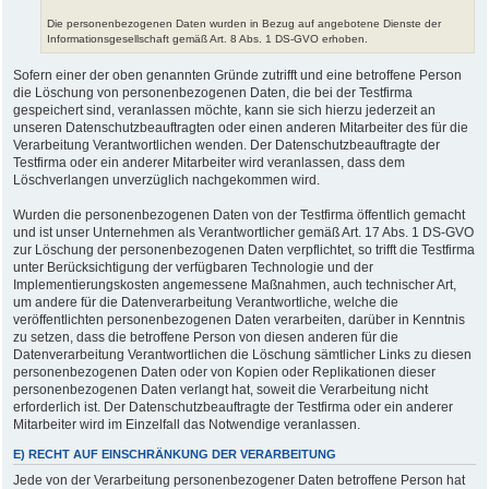
Die personenbezogenen Daten wurden in Bezug auf angebotene Dienste der
Informationsgesellschaft gemäß Art. 8 Abs. 1 DS-GVO erhoben.
Sofern einer der oben genannten Gründe zutrifft und eine betroffene Person
die Löschung von personenbezogenen Daten, die bei der Testfirma
gespeichert sind, veranlassen möchte, kann sie sich hierzu jederzeit an
unseren Datenschutzbeauftragten oder einen anderen Mitarbeiter des für die
Verarbeitung Verantwortlichen wenden. Der Datenschutzbeauftragte der
Testfirma oder ein anderer Mitarbeiter wird veranlassen, dass dem
Löschverlangen unverzüglich nachgekommen wird.
Wurden die personenbezogenen Daten von der Testfirma öffentlich gemacht
und ist unser Unternehmen als Verantwortlicher gemäß Art. 17 Abs. 1 DS-GVO
zur Löschung der personenbezogenen Daten verpflichtet, so trifft die Testfirma
unter Berücksichtigung der verfügbaren Technologie und der
Implementierungskosten angemessene Maßnahmen, auch technischer Art,
um andere für die Datenverarbeitung Verantwortliche, welche die
veröffentlichten personenbezogenen Daten verarbeiten, darüber in Kenntnis
zu setzen, dass die betroffene Person von diesen anderen für die
Datenverarbeitung Verantwortlichen die Löschung sämtlicher Links zu diesen
personenbezogenen Daten oder von Kopien oder Replikationen dieser
personenbezogenen Daten verlangt hat, soweit die Verarbeitung nicht
erforderlich ist. Der Datenschutzbeauftragte der Testfirma oder ein anderer
Mitarbeiter wird im Einzelfall das Notwendige veranlassen.
E) RECHT AUF EINSCHRÄNKUNG DER VERARBEITUNG
Jede von der Verarbeitung personenbezogener Daten betroffene Person hat