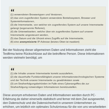
(1) verwendeten Browsertypen und Versionen,
(2) das vom zugreifenden System verwendete Betriebssystem, Browser und
Systeminformationen,
(3) die Internetseite, von welcher ein zugreifendes System auf unsere Internetseite
gelangt (sogenannte Referrer),
(4) die Unterwebseiten, welche über ein zugreifendes System auf unserer
Internetseite angesteuert werden,
(5) das Datum und die Uhrzeit eines Zugriffs auf die Internetseite,
(6) eine
anonymisierte
IP-Adresse (letztes Oktet ist maskiert)
Bei der Nutzung dieser allgemeinen Daten und Informationen zieht die
Testfirma keine Rückschlüsse auf die betroffene Person. Diese Informationen
werden vielmehr benötigt, um
(1) die Inhalte unserer Internetseite korrekt auszuliefern,
(2) die dauerhafte Funktionsfähigkeit unserer informationstechnologischen Systeme
und der Technik unserer Internetseite zu gewährleisten sowie
(3) um Strafverfolgungsbehörden im Falle eines Cyberangriffes die zur
Strafverfolgung notwendigen Informationen bereitzustellen.
Diese anonym erhobenen Daten und Informationen werden durch PC-
Erfahrung.de daher einerseits statistisch und ferner mit dem Ziel ausgewertet,
den Datenschutz und die Datensicherheit in unserem Unternehmen zu
erhöhen, um letztlich ein optimales Schutzniveau für die von uns verarbeiteten