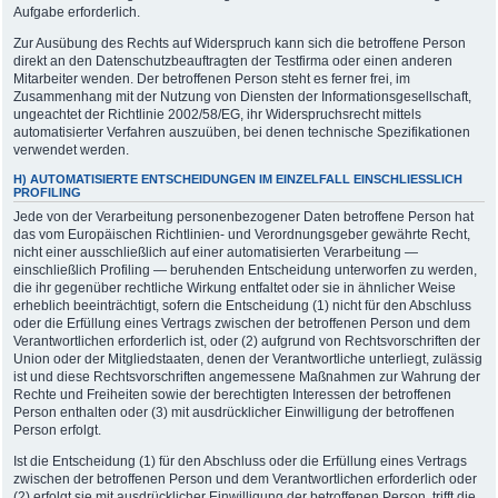
Aufgabe erforderlich.
Zur Ausübung des Rechts auf Widerspruch kann sich die betroffene Person
direkt an den Datenschutzbeauftragten der Testfirma oder einen anderen
Mitarbeiter wenden. Der betroffenen Person steht es ferner frei, im
Zusammenhang mit der Nutzung von Diensten der Informationsgesellschaft,
ungeachtet der Richtlinie 2002/58/EG, ihr Widerspruchsrecht mittels
automatisierter Verfahren auszuüben, bei denen technische Spezifikationen
verwendet werden.
H) AUTOMATISIERTE ENTSCHEIDUNGEN IM EINZELFALL EINSCHLIESSLICH P
ROFILING
Jede von der Verarbeitung personenbezogener Daten betroffene Person hat
das vom Europäischen Richtlinien- und Verordnungsgeber gewährte Recht,
nicht einer ausschließlich auf einer automatisierten Verarbeitung —
einschließlich Profiling — beruhenden Entscheidung unterworfen zu werden,
die ihr gegenüber rechtliche Wirkung entfaltet oder sie in ähnlicher Weise
erheblich beeinträchtigt, sofern die Entscheidung (1) nicht für den Abschluss
oder die Erfüllung eines Vertrags zwischen der betroffenen Person und dem
Verantwortlichen erforderlich ist, oder (2) aufgrund von Rechtsvorschriften der
Union oder der Mitgliedstaaten, denen der Verantwortliche unterliegt, zulässig
ist und diese Rechtsvorschriften angemessene Maßnahmen zur Wahrung der
Rechte und Freiheiten sowie der berechtigten Interessen der betroffenen
Person enthalten oder (3) mit ausdrücklicher Einwilligung der betroffenen
Person erfolgt.
Ist die Entscheidung (1) für den Abschluss oder die Erfüllung eines Vertrags
zwischen der betroffenen Person und dem Verantwortlichen erforderlich oder
(2) erfolgt sie mit ausdrücklicher Einwilligung der betroffenen Person, trifft die