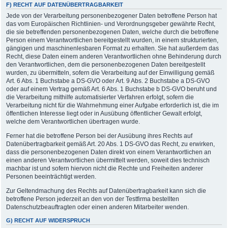
F) RECHT AUF DATENÜBERTRAGBARKEIT
Jede von der Verarbeitung personenbezogener Daten betroffene Person hat
das vom Europäischen Richtlinien- und Verordnungsgeber gewährte Recht,
die sie betreffenden personenbezogenen Daten, welche durch die betroffene
Person einem Verantwortlichen bereitgestellt wurden, in einem strukturierten,
gängigen und maschinenlesbaren Format zu erhalten. Sie hat außerdem das
Recht, diese Daten einem anderen Verantwortlichen ohne Behinderung durch
den Verantwortlichen, dem die personenbezogenen Daten bereitgestellt
wurden, zu übermitteln, sofern die Verarbeitung auf der Einwilligung gemäß
Art. 6 Abs. 1 Buchstabe a DS-GVO oder Art. 9 Abs. 2 Buchstabe a DS-GVO
oder auf einem Vertrag gemäß Art. 6 Abs. 1 Buchstabe b DS-GVO beruht und
die Verarbeitung mithilfe automatisierter Verfahren erfolgt, sofern die
Verarbeitung nicht für die Wahrnehmung einer Aufgabe erforderlich ist, die im
öffentlichen Interesse liegt oder in Ausübung öffentlicher Gewalt erfolgt,
welche dem Verantwortlichen übertragen wurde.
Ferner hat die betroffene Person bei der Ausübung ihres Rechts auf
Datenübertragbarkeit gemäß Art. 20 Abs. 1 DS-GVO das Recht, zu erwirken,
dass die personenbezogenen Daten direkt von einem Verantwortlichen an
einen anderen Verantwortlichen übermittelt werden, soweit dies technisch
machbar ist und sofern hiervon nicht die Rechte und Freiheiten anderer
Personen beeinträchtigt werden.
Zur Geltendmachung des Rechts auf Datenübertragbarkeit kann sich die
betroffene Person jederzeit an den von der Testfirma bestellten
Datenschutzbeauftragten oder einen anderen Mitarbeiter wenden.
G) RECHT AUF WIDERSPRUCH