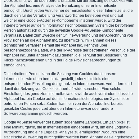
Cookies sind, wurde oben bereits erläutert. Mit der Setzung des Cookies wird
der Alphabet Inc. eine Analyse der Benutzung unserer Internetseite
ermöglicht. Durch jeden Aufruf einer der Einzelseiten dieser Internetseite, die
durch den für die Verarbeitung Verantwortlichen betrieben wird und auf
welcher eine Google-AdSense-Komponente integriert wurde, wird der
Internetbrowser auf dem informationstechnologischen System der betroffenen
Person automatisch durch die jeweilige Google-AdSense-Komponente
veranlasst, Daten zum Zwecke der Online-Werbung und der Abrechnung von
Provisionen an die Alphabet Inc. zu übermitteln. Im Rahmen dieses
technischen Verfahrens erhält die Alphabet Inc. Kenntnis über
personenbezogene Daten, wie der IP-Adresse der betroffenen Person, die der
Alphabet Inc. unter anderem dazu dienen, die Herkunft der Besucher und
Klicks nachzuvollziehen und in der Folge Provisionsabrechnungen zu
ermöglichen.
Die betroffene Person kann die Setzung von Cookies durch unsere
Internetseite, wie oben bereits dargestellt, jederzeit mittels einer
entsprechenden Einstellung des genutzten Internetbrowsers verhindern und
damit der Setzung von Cookies dauerhaft widersprechen. Eine solche
Einstellung des genutzten Internetbrowsers würde auch verhindern, dass die
Alphabet Inc. ein Cookie auf dem informationstechnologischen System der
betroffenen Person setzt. Zudem kann ein von der Alphabet Inc. bereits
gesetzter Cookie jederzeit über den Internetbrowser oder andere
Softwareprogramme gelöscht werden.
Google AdSense verwendet zudem sogenannte Zählpixel. Ein Zählpixel ist
eine Miniaturgrafik, die in Internetseiten eingebettet wird, um eine Logdatei-
Aufzeichnung und eine Logdatei-Analyse zu ermöglichen, wodurch eine
statistische Auswertung durchgeführt werden kann. Anhand des eingebetteten