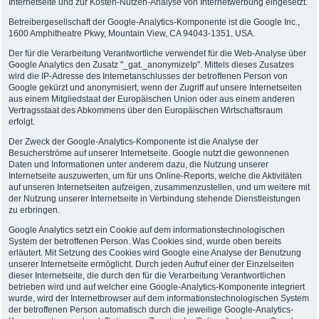
Internetseite und zur Kosten-Nutzen-Analyse von Internetwerbung eingesetzt.
Betreibergesellschaft der Google-Analytics-Komponente ist die Google Inc.,
1600 Amphitheatre Pkwy, Mountain View, CA 94043-1351, USA.
Der für die Verarbeitung Verantwortliche verwendet für die Web-Analyse über
Google Analytics den Zusatz "_gat._anonymizeIp". Mittels dieses Zusatzes
wird die IP-Adresse des Internetanschlusses der betroffenen Person von
Google gekürzt und anonymisiert, wenn der Zugriff auf unsere Internetseiten
aus einem Mitgliedstaat der Europäischen Union oder aus einem anderen
Vertragsstaat des Abkommens über den Europäischen Wirtschaftsraum
erfolgt.
Der Zweck der Google-Analytics-Komponente ist die Analyse der
Besucherströme auf unserer Internetseite. Google nutzt die gewonnenen
Daten und Informationen unter anderem dazu, die Nutzung unserer
Internetseite auszuwerten, um für uns Online-Reports, welche die Aktivitäten
auf unseren Internetseiten aufzeigen, zusammenzustellen, und um weitere mit
der Nutzung unserer Internetseite in Verbindung stehende Dienstleistungen
zu erbringen.
Google Analytics setzt ein Cookie auf dem informationstechnologischen
System der betroffenen Person. Was Cookies sind, wurde oben bereits
erläutert. Mit Setzung des Cookies wird Google eine Analyse der Benutzung
unserer Internetseite ermöglicht. Durch jeden Aufruf einer der Einzelseiten
dieser Internetseite, die durch den für die Verarbeitung Verantwortlichen
betrieben wird und auf welcher eine Google-Analytics-Komponente integriert
wurde, wird der Internetbrowser auf dem informationstechnologischen System
der betroffenen Person automatisch durch die jeweilige Google-Analytics-