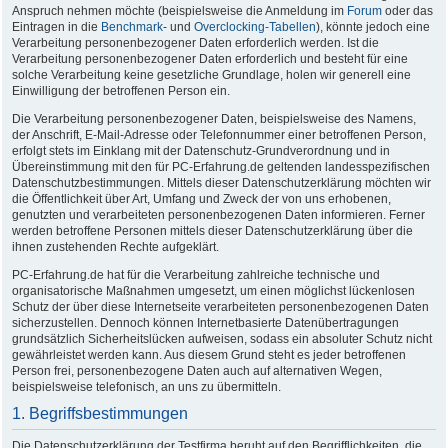
Anspruch nehmen möchte (beispielsweise die Anmeldung im
Forum
oder das
Eintragen in die
Benchmark
- und
Overclocking-Tabellen
), könnte jedoch eine
Verarbeitung personenbezogener Daten erforderlich werden. Ist die
Verarbeitung personenbezogener Daten erforderlich und besteht für eine
solche Verarbeitung keine gesetzliche Grundlage, holen wir generell eine
Einwilligung der betroffenen Person ein.
Die Verarbeitung personenbezogener Daten, beispielsweise des Namens,
der Anschrift, E-Mail-Adresse oder Telefonnummer einer betroffenen Person,
erfolgt stets im Einklang mit der Datenschutz-Grundverordnung und in
Übereinstimmung mit den für PC-Erfahrung.de geltenden landesspezifischen
Datenschutzbestimmungen. Mittels dieser Datenschutzerklärung möchten wir
die Öffentlichkeit über Art, Umfang und Zweck der von uns erhobenen,
genutzten und verarbeiteten personenbezogenen Daten informieren. Ferner
werden betroffene Personen mittels dieser Datenschutzerklärung über die
ihnen zustehenden Rechte aufgeklärt.
PC-Erfahrung.de hat für die Verarbeitung zahlreiche technische und
organisatorische Maßnahmen umgesetzt, um einen möglichst lückenlosen
Schutz der über diese Internetseite verarbeiteten personenbezogenen Daten
sicherzustellen. Dennoch können Internetbasierte Datenübertragungen
grundsätzlich Sicherheitslücken aufweisen, sodass ein absoluter Schutz nicht
gewährleistet werden kann. Aus diesem Grund steht es jeder betroffenen
Person frei, personenbezogene Daten auch auf alternativen Wegen,
beispielsweise telefonisch, an uns zu übermitteln.
1. Begriffsbestimmungen
Die Datenschutzerklärung der Testfirma beruht auf den Begrifflichkeiten, die