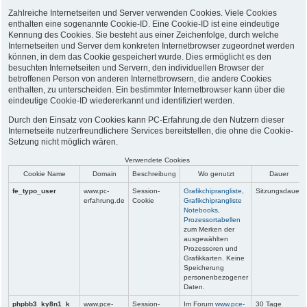
Zahlreiche Internetseiten und Server verwenden Cookies. Viele Cookies
enthalten eine sogenannte Cookie-ID. Eine Cookie-ID ist eine eindeutige
Kennung des Cookies. Sie besteht aus einer Zeichenfolge, durch welche
Internetseiten und Server dem konkreten Internetbrowser zugeordnet werden
können, in dem das Cookie gespeichert wurde. Dies ermöglicht es den
besuchten Internetseiten und Servern, den individuellen Browser der
betroffenen Person von anderen Internetbrowsern, die andere Cookies
enthalten, zu unterscheiden. Ein bestimmter Internetbrowser kann über die
eindeutige Cookie-ID wiedererkannt und identifiziert werden.
Durch den Einsatz von Cookies kann PC-Erfahrung.de den Nutzern dieser
Internetseite nutzerfreundlichere Services bereitstellen, die ohne die Cookie-
Setzung nicht möglich wären.
Verwendete Cookies
Cookie Name
Domain
Beschreibung
Wo genutzt
Dauer
fe_typo_user
www.pc-
Session-
Grafikchiprangliste
,
Sitzungsdauer
erfahrung.de
Cookie
Grafikchiprangliste
Notebooks
,
Prozessortabellen
zum Merken der
ausgewählten
Prozessoren und
Grafikkarten. Keine
Speicherung
personenbezogener
Daten.
phpbb3_ky8n1_k
www.pce-
Session-
Im Forum
www.pce-
30 Tage