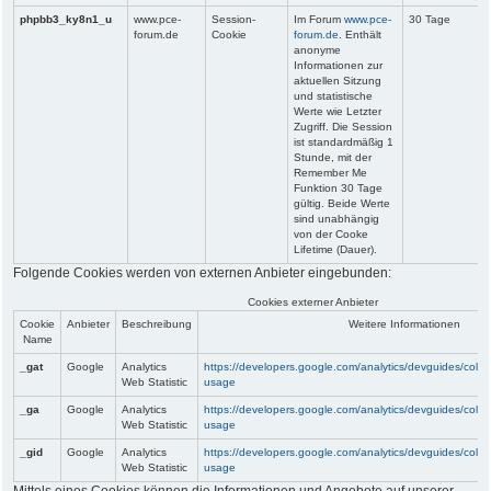
phpbb3_ky8n1_u
www.pce-
Session-
Im Forum
www.pce-
30 Tage
forum.de
Cookie
forum.de.
Enthält
anonyme
Informationen zur
aktuellen Sitzung
und statistische
Werte wie Letzter
Zugriff. Die Session
ist standardmäßig 1
Stunde, mit der
Remember Me
Funktion 30 Tage
gültig. Beide Werte
sind unabhängig
von der Cooke
Lifetime (Dauer).
Folgende Cookies werden von externen Anbieter eingebunden:
Cookies externer Anbieter
Cookie
Anbieter
Beschreibung
Weitere Informationen
Name
_gat
Google
Analytics
https://developers.google.com/analytics/devguides/collect
Web Statistic
usage
_ga
Google
Analytics
https://developers.google.com/analytics/devguides/collect
Web Statistic
usage
_gid
Google
Analytics
https://developers.google.com/analytics/devguides/collect
Web Statistic
usage
Mittels eines Cookies können die Informationen und Angebote auf unserer