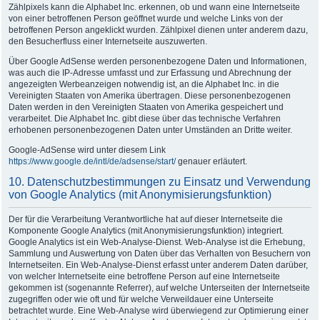
Zählpixels kann die Alphabet Inc. erkennen, ob und wann eine Internetseite
von einer betroffenen Person geöffnet wurde und welche Links von der
betroffenen Person angeklickt wurden. Zählpixel dienen unter anderem dazu,
den Besucherfluss einer Internetseite auszuwerten.
Über Google AdSense werden personenbezogene Daten und Informationen,
was auch die IP-Adresse umfasst und zur Erfassung und Abrechnung der
angezeigten Werbeanzeigen notwendig ist, an die Alphabet Inc. in die
Vereinigten Staaten von Amerika übertragen. Diese personenbezogenen
Daten werden in den Vereinigten Staaten von Amerika gespeichert und
verarbeitet. Die Alphabet Inc. gibt diese über das technische Verfahren
erhobenen personenbezogenen Daten unter Umständen an Dritte weiter.
Google-AdSense wird unter diesem Link
https://www.google.de/intl/de/adsense/start/
genauer erläutert.
10. Datenschutzbestimmungen zu Einsatz und Verwendung
von Google Analytics (mit Anonymisierungsfunktion)
Der für die Verarbeitung Verantwortliche hat auf dieser Internetseite die
Komponente Google Analytics (mit Anonymisierungsfunktion) integriert.
Google Analytics ist ein Web-Analyse-Dienst. Web-Analyse ist die Erhebung,
Sammlung und Auswertung von Daten über das Verhalten von Besuchern von
Internetseiten. Ein Web-Analyse-Dienst erfasst unter anderem Daten darüber,
von welcher Internetseite eine betroffene Person auf eine Internetseite
gekommen ist (sogenannte Referrer), auf welche Unterseiten der Internetseite
zugegriffen oder wie oft und für welche Verweildauer eine Unterseite
betrachtet wurde. Eine Web-Analyse wird überwiegend zur Optimierung einer