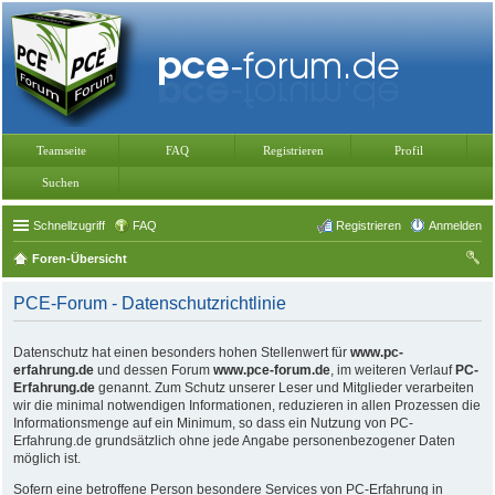
Teamseite
FAQ
Registrieren
Profil
Suchen
Schnellzugriff
FAQ
Registrieren
Anmelden
Foren-Übersicht
uc
PCE-Forum - Datenschutzrichtlinie
he
Datenschutz hat einen besonders hohen Stellenwert für
www.pc-
erfahrung.de
und dessen Forum
www.pce-forum.de
, im weiteren Verlauf
PC-
Erfahrung.de
genannt. Zum Schutz unserer Leser und Mitglieder verarbeiten
wir die minimal notwendigen Informationen, reduzieren in allen Prozessen die
Informationsmenge auf ein Minimum, so dass ein Nutzung von PC-
Erfahrung.de grundsätzlich ohne jede Angabe personenbezogener Daten
möglich ist.
Sofern eine betroffene Person besondere Services von PC-Erfahrung in