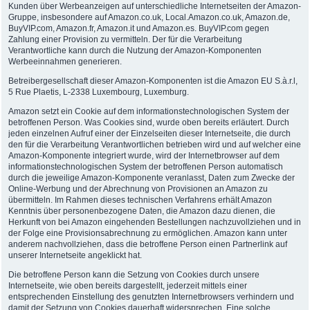
Kunden über Werbeanzeigen auf unterschiedliche Internetseiten der Amazon-
Gruppe, insbesondere auf Amazon.co.uk, Local.Amazon.co.uk, Amazon.de,
BuyVIP.com, Amazon.fr, Amazon.it und Amazon.es. BuyVIP.com gegen
Zahlung einer Provision zu vermitteln. Der für die Verarbeitung
Verantwortliche kann durch die Nutzung der Amazon-Komponenten
Werbeeinnahmen generieren.
Betreibergesellschaft dieser Amazon-Komponenten ist die Amazon EU S.à.r.l,
5 Rue Plaetis, L-2338 Luxembourg, Luxemburg.
Amazon setzt ein Cookie auf dem informationstechnologischen System der
betroffenen Person. Was Cookies sind, wurde oben bereits erläutert. Durch
jeden einzelnen Aufruf einer der Einzelseiten dieser Internetseite, die durch
den für die Verarbeitung Verantwortlichen betrieben wird und auf welcher eine
Amazon-Komponente integriert wurde, wird der Internetbrowser auf dem
informationstechnologischen System der betroffenen Person automatisch
durch die jeweilige Amazon-Komponente veranlasst, Daten zum Zwecke der
Online-Werbung und der Abrechnung von Provisionen an Amazon zu
übermitteln. Im Rahmen dieses technischen Verfahrens erhält Amazon
Kenntnis über personenbezogene Daten, die Amazon dazu dienen, die
Herkunft von bei Amazon eingehenden Bestellungen nachzuvollziehen und in
der Folge eine Provisionsabrechnung zu ermöglichen. Amazon kann unter
anderem nachvollziehen, dass die betroffene Person einen Partnerlink auf
unserer Internetseite angeklickt hat.
Die betroffene Person kann die Setzung von Cookies durch unsere
Internetseite, wie oben bereits dargestellt, jederzeit mittels einer
entsprechenden Einstellung des genutzten Internetbrowsers verhindern und
damit der Setzung von Cookies dauerhaft widersprechen. Eine solche