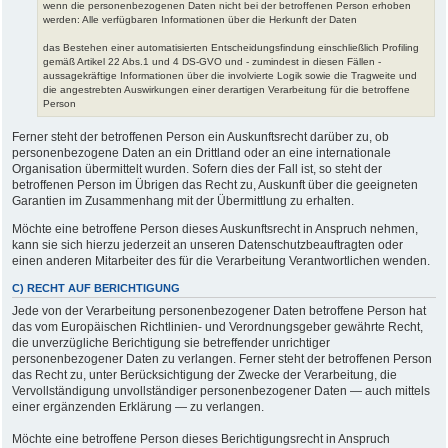
wenn die personenbezogenen Daten nicht bei der betroffenen Person erhoben
werden: Alle verfügbaren Informationen über die Herkunft der Daten
das Bestehen einer automatisierten Entscheidungsfindung einschließlich Profiling
gemäß Artikel 22 Abs.1 und 4 DS-GVO und - zumindest in diesen Fällen -
aussagekräftige Informationen über die involvierte Logik sowie die Tragweite und
die angestrebten Auswirkungen einer derartigen Verarbeitung für die betroffene
Person
Ferner steht der betroffenen Person ein Auskunftsrecht darüber zu, ob
personenbezogene Daten an ein Drittland oder an eine internationale
Organisation übermittelt wurden. Sofern dies der Fall ist, so steht der
betroffenen Person im Übrigen das Recht zu, Auskunft über die geeigneten
Garantien im Zusammenhang mit der Übermittlung zu erhalten.
Möchte eine betroffene Person dieses Auskunftsrecht in Anspruch nehmen,
kann sie sich hierzu jederzeit an unseren Datenschutzbeauftragten oder
einen anderen Mitarbeiter des für die Verarbeitung Verantwortlichen wenden.
C) RECHT AUF BERICHTIGUNG
Jede von der Verarbeitung personenbezogener Daten betroffene Person hat
das vom Europäischen Richtlinien- und Verordnungsgeber gewährte Recht,
die unverzügliche Berichtigung sie betreffender unrichtiger
personenbezogener Daten zu verlangen. Ferner steht der betroffenen Person
das Recht zu, unter Berücksichtigung der Zwecke der Verarbeitung, die
Vervollständigung unvollständiger personenbezogener Daten — auch mittels
einer ergänzenden Erklärung — zu verlangen.
Möchte eine betroffene Person dieses Berichtigungsrecht in Anspruch