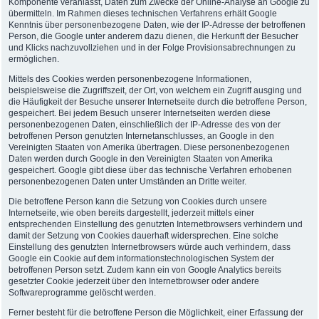
Komponente veranlasst, Daten zum Zwecke der Online-Analyse an Google zu
übermitteln. Im Rahmen dieses technischen Verfahrens erhält Google
Kenntnis über personenbezogene Daten, wie der IP-Adresse der betroffenen
Person, die Google unter anderem dazu dienen, die Herkunft der Besucher
und Klicks nachzuvollziehen und in der Folge Provisionsabrechnungen zu
ermöglichen.
Mittels des Cookies werden personenbezogene Informationen,
beispielsweise die Zugriffszeit, der Ort, von welchem ein Zugriff ausging und
die Häufigkeit der Besuche unserer Internetseite durch die betroffene Person,
gespeichert. Bei jedem Besuch unserer Internetseiten werden diese
personenbezogenen Daten, einschließlich der IP-Adresse des von der
betroffenen Person genutzten Internetanschlusses, an Google in den
Vereinigten Staaten von Amerika übertragen. Diese personenbezogenen
Daten werden durch Google in den Vereinigten Staaten von Amerika
gespeichert. Google gibt diese über das technische Verfahren erhobenen
personenbezogenen Daten unter Umständen an Dritte weiter.
Die betroffene Person kann die Setzung von Cookies durch unsere
Internetseite, wie oben bereits dargestellt, jederzeit mittels einer
entsprechenden Einstellung des genutzten Internetbrowsers verhindern und
damit der Setzung von Cookies dauerhaft widersprechen. Eine solche
Einstellung des genutzten Internetbrowsers würde auch verhindern, dass
Google ein Cookie auf dem informationstechnologischen System der
betroffenen Person setzt. Zudem kann ein von Google Analytics bereits
gesetzter Cookie jederzeit über den Internetbrowser oder andere
Softwareprogramme gelöscht werden.
Ferner besteht für die betroffene Person die Möglichkeit, einer Erfassung der