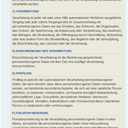
verarbeitet werden.
C) VERARBEITUNG
Verarbeitung ist jeder mit oder ohne Hilfe automatisierter Verfahren ausgeführte
Vorgang oder jede solche Vorgangsreihe im Zusammenhang mit
personenbezogenen Daten wie das Erheben, das Erfassen, die Organisation,
das Ordnen, die Speicherung, die Anpassung oder Veränderung, das Auslesen,
das Abfragen, die Verwendung, die Offenlegung durch Übermittlung, Verbreitung
oder eine andere Form der Bereitstellung, den Abgleich oder die Verknüpfung,
die Einschränkung, das Löschen oder die Vernichtung.
D) EINSCHRÄNKUNG DER VERARBEITUNG
Einschränkung der Verarbeitung ist die Markierung gespeicherter
personenbezogener Daten mit dem Ziel, ihre künftige Verarbeitung
einzuschränken.
E) PROFILING
Profiling ist jede Art der automatisierten Verarbeitung personenbezogener
Daten, die darin besteht, dass diese personenbezogenen Daten verwendet
werden, um bestimmte persönliche Aspekte, die sich auf eine natürliche Person
beziehen, zu bewerten, insbesondere, um Aspekte bezüglich Arbeitsleistung,
wirtschaftlicher Lage, Gesundheit, persönlicher Vorlieben, Interessen,
Zuverlässigkeit, Verhalten, Aufenthaltsort oder Ortswechsel dieser natürlichen
Person zu analysieren oder vorherzusagen.
F) PSEUDONYMISIERUNG
Pseudonymisierung ist die Verarbeitung personenbezogener Daten in einer
Weise, auf welche die personenbezogenen Daten ohne Hinzuziehung
zusätzlicher Informationen nicht mehr einer spezifischen betroffenen Person