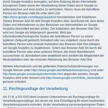
durch Google Analytics erzeugten, auf eine Nutzung dieser Internetseite
bezogenen Daten sowie der Verarbeitung dieser Daten durch Google zu
widersprechen und eine solche zu verhindern. Hierzu muss die betroffene
Person ein Browser-Add-On unter dem Link
https://tools.google.com/dlpage/gaoptout
herunterladen und installieren.
Dieses Browser-Add-On teilt Google Analytics über JavaScript mit, dass keine
Daten und Informationen zu den Besuchen von Internetseiten an Google
Analytics übermittelt werden dürfen. Die Installation des Browser-Add-Ons
wird von Google als Widerspruch gewertet. Wird das
informationstechnologische System der betroffenen Person zu einem
späteren Zeitpunkt gelöscht, formatiert oder neu installiert, muss durch die
betroffene Person eine erneute Installation des Browser-Add-Ons erfolgen,
um Google Analytics zu deaktivieren. Sofern das Browser-Add-On durch die
betroffene Person oder einer anderen Person, die ihrem Machtbereich
zuzurechnen ist, deinstalliert oder deaktiviert wird, besteht die Möglichkeit der
Neuinstallation oder der erneuten Aktivierung des Browser-Add-Ons.
Weitere Informationen und die geltenden Datenschutzbestimmungen von
Google können unter
https://www.google.de/intl/de/policies/privacy/
und unter
http://www.google.com/analytics/terms/de.html
abgerufen werden. Google
Analytics wird unter diesem Link
https://www.google.com/intl/de_de/analytics/
genauer erläutert.
11. Rechtsgrundlage der Verarbeitung
Art. 6 I lit. a DS-GVO dient unserem Unternehmen als Rechtsgrundlage für
Verarbeitungsvorgänge, bei denen wir eine Einwilligung für einen bestimmten
Verarbeitungszweck einholen. Ist die Verarbeitung personenbezogener Daten