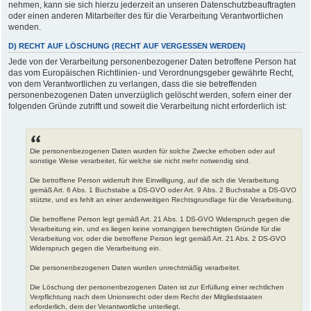
nehmen, kann sie sich hierzu jederzeit an unseren Datenschutzbeauftragten
oder einen anderen Mitarbeiter des für die Verarbeitung Verantwortlichen
wenden.
D) RECHT AUF LÖSCHUNG (RECHT AUF VERGESSEN WERDEN)
Jede von der Verarbeitung personenbezogener Daten betroffene Person hat
das vom Europäischen Richtlinien- und Verordnungsgeber gewährte Recht,
von dem Verantwortlichen zu verlangen, dass die sie betreffenden
personenbezogenen Daten unverzüglich gelöscht werden, sofern einer der
folgenden Gründe zutrifft und soweit die Verarbeitung nicht erforderlich ist:
Die personenbezogenen Daten wurden für solche Zwecke erhoben oder auf
sonstige Weise verarbeitet, für welche sie nicht mehr notwendig sind.
Die betroffene Person widerruft ihre Einwilligung, auf die sich die Verarbeitung
gemäß Art. 6 Abs. 1 Buchstabe a DS-GVO oder Art. 9 Abs. 2 Buchstabe a DS-GVO
stützte, und es fehlt an einer anderweitigen Rechtsgrundlage für die Verarbeitung.
Die betroffene Person legt gemäß Art. 21 Abs. 1 DS-GVO Widerspruch gegen die
Verarbeitung ein, und es liegen keine vorrangigen berechtigten Gründe für die
Verarbeitung vor, oder die betroffene Person legt gemäß Art. 21 Abs. 2 DS-GVO
Widerspruch gegen die Verarbeitung ein.
Die personenbezogenen Daten wurden unrechtmäßig verarbeitet.
Die Löschung der personenbezogenen Daten ist zur Erfüllung einer rechtlichen
Verpflichtung nach dem Unionsrecht oder dem Recht der Mitgliedstaaten
erforderlich, dem der Verantwortliche unterliegt.