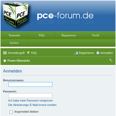
Teamseite
FAQ
Registrieren
Profil
Suchen
Schnellzugriff
FAQ
Registrieren
Anmelden
Foren-Übersicht
uc
Anmelden
he
Benutzername:
Passwort:
Ich habe mein Passwort vergessen
Die Aktivierungs-E-Mail erneut senden
Angemeldet bleiben