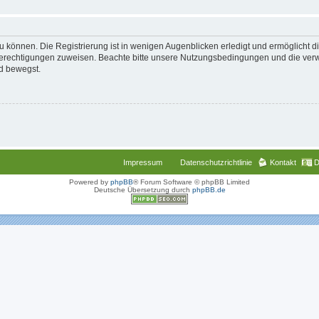
 können. Die Registrierung ist in wenigen Augenblicken erledigt und ermöglicht di
 Berechtigungen zuweisen. Beachte bitte unsere Nutzungsbedingungen und die verwa
d bewegst.
Impressum
Datenschutzrichtlinie
Kontakt
D
Powered by
phpBB
® Forum Software © phpBB Limited
Deutsche Übersetzung durch
phpBB.de