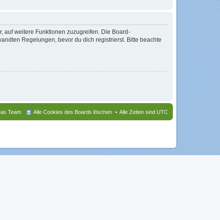
r, auf weitere Funktionen zuzugreifen. Die Board-
ndten Regelungen, bevor du dich registrierst. Bitte beachte
as Team
Alle Cookies des Boards löschen
Alle Zeiten sind
UTC