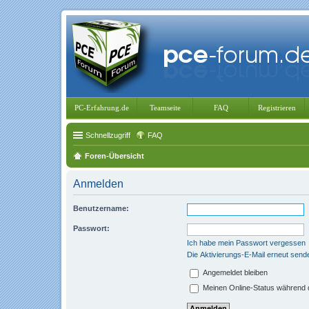
PC-Erfahrung.de
Teamseite
FAQ
Registrieren
Schnellzugriff
FAQ
Foren-Übersicht
Anmelden
Benutzername:
Passwort:
Ich habe mein Passwort vergessen
Die Aktivierungs-E-Mail erneut send
Angemeldet bleiben
Meinen Online-Status während d