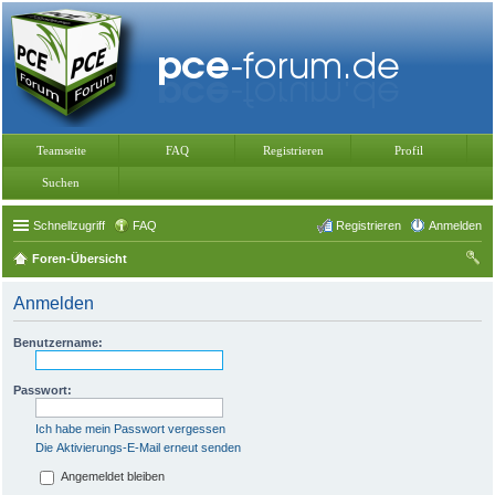
Teamseite
FAQ
Registrieren
Profil
Suchen
Schnellzugriff
FAQ
Registrieren
Anmelden
Foren-Übersicht
uc
Anmelden
he
Benutzername:
Passwort:
Ich habe mein Passwort vergessen
Die Aktivierungs-E-Mail erneut senden
Angemeldet bleiben