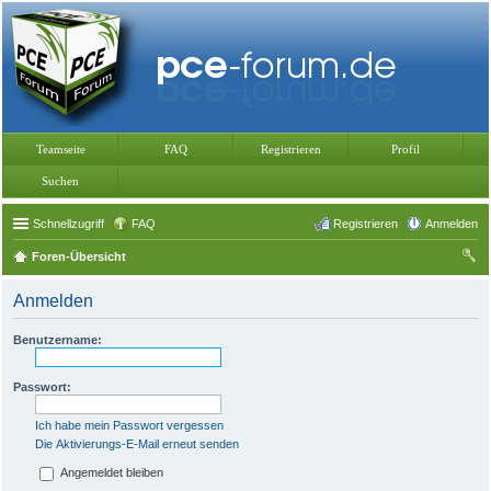
Teamseite
FAQ
Registrieren
Profil
Suchen
Schnellzugriff
FAQ
Registrieren
Anmelden
Foren-Übersicht
uc
Anmelden
he
Benutzername:
Passwort:
Ich habe mein Passwort vergessen
Die Aktivierungs-E-Mail erneut senden
Angemeldet bleiben