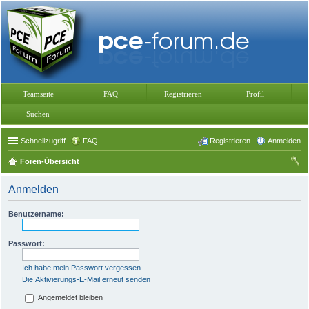
Teamseite
FAQ
Registrieren
Profil
Suchen
Schnellzugriff
FAQ
Registrieren
Anmelden
Foren-Übersicht
uc
Anmelden
he
Benutzername:
Passwort:
Ich habe mein Passwort vergessen
Die Aktivierungs-E-Mail erneut senden
Angemeldet bleiben