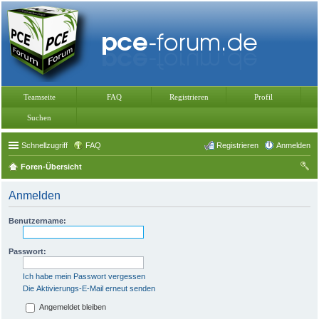
Teamseite
FAQ
Registrieren
Profil
Suchen
Schnellzugriff
FAQ
Registrieren
Anmelden
Foren-Übersicht
uc
Anmelden
he
Benutzername:
Passwort:
Ich habe mein Passwort vergessen
Die Aktivierungs-E-Mail erneut senden
Angemeldet bleiben