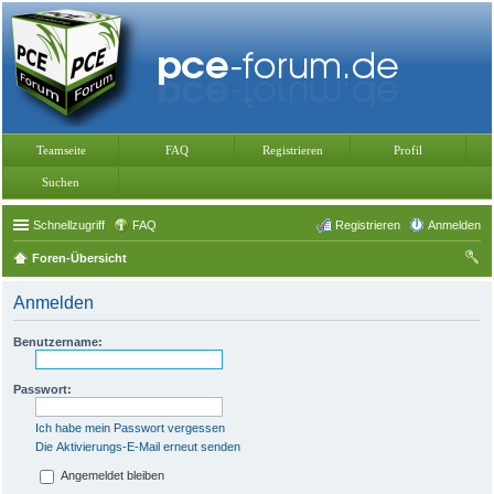
Teamseite
FAQ
Registrieren
Profil
Suchen
Schnellzugriff
FAQ
Registrieren
Anmelden
Foren-Übersicht
uc
Anmelden
he
Benutzername:
Passwort:
Ich habe mein Passwort vergessen
Die Aktivierungs-E-Mail erneut senden
Angemeldet bleiben