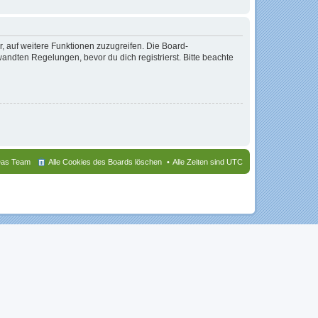
r, auf weitere Funktionen zuzugreifen. Die Board-
ndten Regelungen, bevor du dich registrierst. Bitte beachte
as Team
Alle Cookies des Boards löschen
Alle Zeiten sind
UTC