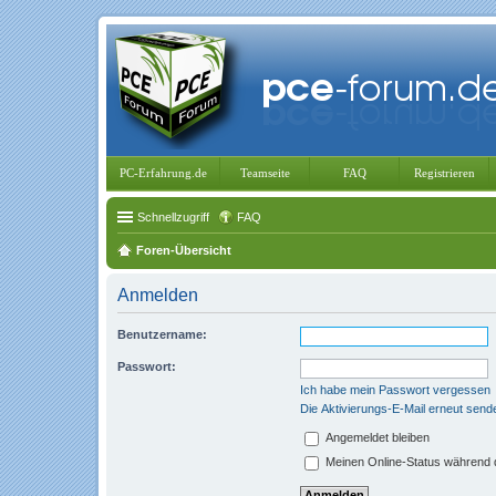
PC-Erfahrung.de
Teamseite
FAQ
Registrieren
Schnellzugriff
FAQ
Foren-Übersicht
Anmelden
Benutzername:
Passwort:
Ich habe mein Passwort vergessen
Die Aktivierungs-E-Mail erneut send
Angemeldet bleiben
Meinen Online-Status während d