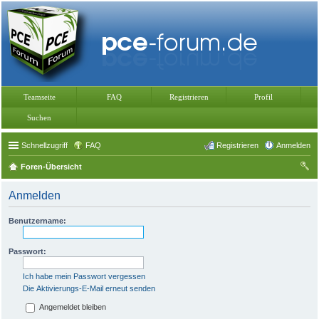
Teamseite
FAQ
Registrieren
Profil
Suchen
Schnellzugriff
FAQ
Registrieren
Anmelden
Foren-Übersicht
uc
Anmelden
he
Benutzername:
Passwort:
Ich habe mein Passwort vergessen
Die Aktivierungs-E-Mail erneut senden
Angemeldet bleiben