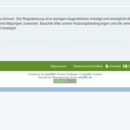
 können. Die Registrierung ist in wenigen Augenblicken erledigt und ermöglicht di
 Berechtigungen zuweisen. Beachte bitte unsere Nutzungsbedingungen und die verwa
d bewegst.
Impressum
Datenschutzrichtlinie
Kontakt
D
Powered by
phpBB
® Forum Software © phpBB Limited
Deutsche Übersetzung durch
phpBB.de