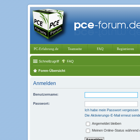
PC-Erfahrung.de
Teamseite
FAQ
Registrieren
Schnellzugriff
FAQ
Foren-Übersicht
Anmelden
Benutzername:
Passwort:
Ich habe mein Passwort vergessen
Die Aktivierungs-E-Mail erneut send
Angemeldet bleiben
Meinen Online-Status während d