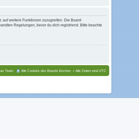
r, auf weitere Funktionen zuzugreifen. Die Board-
ndten Regelungen, bevor du dich registrierst. Bitte beachte
as Team
Alle Cookies des Boards löschen
Alle Zeiten sind
UTC