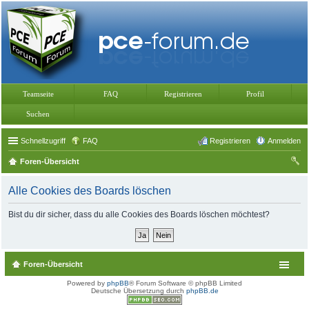
Teamseite
FAQ
Registrieren
Profil
Suchen
Schnellzugriff
FAQ
Registrieren
Anmelden
Foren-Übersicht
uc
Alle Cookies des Boards löschen
he
Bist du dir sicher, dass du alle Cookies des Boards löschen möchtest?
Foren-Übersicht
Powered by
phpBB
® Forum Software © phpBB Limited
Deutsche Übersetzung durch
phpBB.de