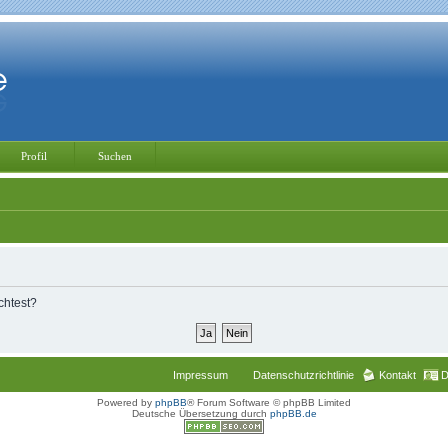
Profil
Suchen
chtest?
Impressum
Datenschutzrichtlinie
Kontakt
D
Powered by
phpBB
® Forum Software © phpBB Limited
Deutsche Übersetzung durch
phpBB.de