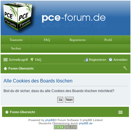
Teamseite
FAQ
Registrieren
Profil
Suchen
Schnellzugriff
FAQ
Registrieren
Anmelden
Foren-Übersicht
uc
Alle Cookies des Boards löschen
he
Bist du dir sicher, dass du alle Cookies des Boards löschen möchtest?
Foren-Übersicht
Powered by
phpBB
® Forum Software © phpBB Limited
Deutsche Übersetzung durch
phpBB.de