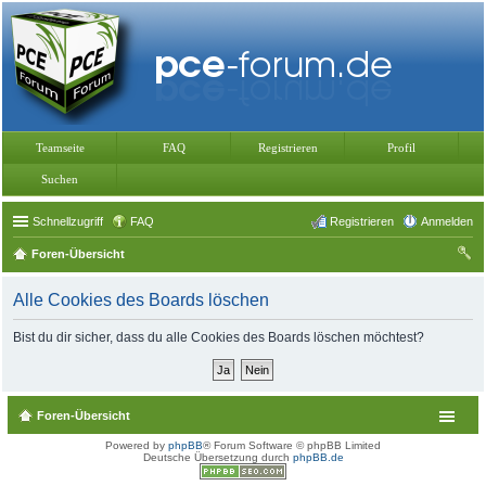
Teamseite
FAQ
Registrieren
Profil
Suchen
Schnellzugriff
FAQ
Registrieren
Anmelden
Foren-Übersicht
uc
Alle Cookies des Boards löschen
he
Bist du dir sicher, dass du alle Cookies des Boards löschen möchtest?
Foren-Übersicht
Powered by
phpBB
® Forum Software © phpBB Limited
Deutsche Übersetzung durch
phpBB.de