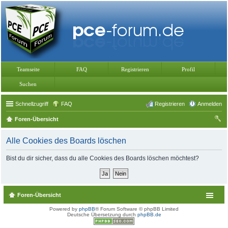
Teamseite
FAQ
Registrieren
Profil
Suchen
Schnellzugriff
FAQ
Registrieren
Anmelden
Foren-Übersicht
uc
Alle Cookies des Boards löschen
he
Bist du dir sicher, dass du alle Cookies des Boards löschen möchtest?
Foren-Übersicht
Powered by
phpBB
® Forum Software © phpBB Limited
Deutsche Übersetzung durch
phpBB.de