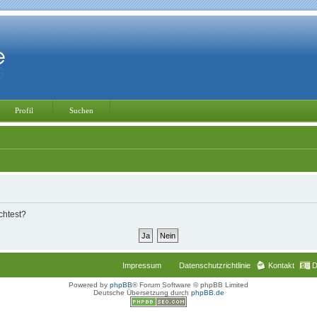
Profil
Suchen
chtest?
Impressum
Datenschutzrichtlinie
Kontakt
D
Powered by
phpBB
® Forum Software © phpBB Limited
Deutsche Übersetzung durch
phpBB.de