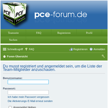
Teamseite
FAQ
Registrieren
Profil
Suchen
Schnellzugriff
FAQ
Registrieren
Anmelden
Foren-Übersicht
uc
Du musst registriert und angemeldet sein, um die Liste der
he
Team-Mitglieder anzuschauen.
Benutzername:
Passwort:
Ich habe mein Passwort vergessen
Die Aktivierungs-E-Mail erneut senden
Angemeldet bleiben