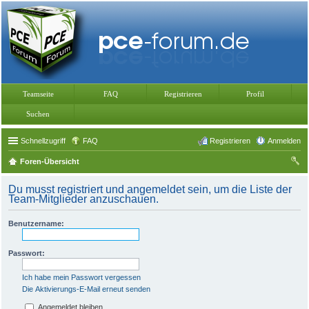
Teamseite
FAQ
Registrieren
Profil
Suchen
Schnellzugriff
FAQ
Registrieren
Anmelden
Foren-Übersicht
uc
Du musst registriert und angemeldet sein, um die Liste der
he
Team-Mitglieder anzuschauen.
Benutzername:
Passwort:
Ich habe mein Passwort vergessen
Die Aktivierungs-E-Mail erneut senden
Angemeldet bleiben