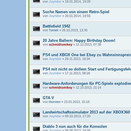
von
Joyrider
» 19.01.2014, 19:29
Suche Namen von einem Retro-Spiel
von
Joyrider
» 20.01.2014, 19:55
Battlefield 1942
von
Tomek
» 26.10.2013, 13:35
20 Jahre Ballern: Happy Birthday Doom!
von
schmidtsmikey
» 12.12.2013, 07:38
PS4 und XBOX One bei Ebay zu Wahnsinnsprei
von
Joyrider
» 29.11.2013, 19:34
PS4 mit nicht so dollem Start und Fertigungsfeh
von
Joyrider
» 17.11.2013, 08:26
Hardware-Anforderungen für PC-Spiele explodie
von
schmidtsmikey
» 12.10.2013, 21:14
GTA V
von
thorsten
» 23.01.2013, 15:18
Landwirtschaftssimulator 2013 auf der XBOX360
von
Joyrider
» 09.10.2013, 17:20
Diablo 3 nun auch für die Konsolen
von
Joyrider
» 08.09.2013, 14:26