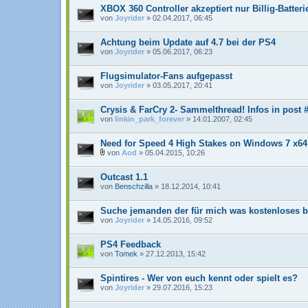
XBOX 360 Controller akzeptiert nur Billig-Batteri
von
Joyrider
» 02.04.2017, 06:45
Achtung beim Update auf 4.7 bei der PS4
von
Joyrider
» 05.06.2017, 06:23
Flugsimulator-Fans aufgepasst
von
Joyrider
» 03.05.2017, 20:41
Crysis & FarCry 2- Sammelthread! Infos in post 
von
linkin_park_forever
» 14.01.2007, 02:45
Need for Speed 4 High Stakes on Windows 7 x64
von
Aod
» 05.04.2015, 10:26
D
a
Outcast 1.1
t
e
von
Benschzilla
» 18.12.2014, 10:41
i
a
n
Suche jemanden der für mich was kostenloses b
h
von
Joyrider
» 14.05.2016, 09:52
a
n
g
PS4 Feedback
von
Tomek
» 27.12.2013, 15:42
Spintires - Wer von euch kennt oder spielt es?
von
Joyrider
» 29.07.2016, 15:23