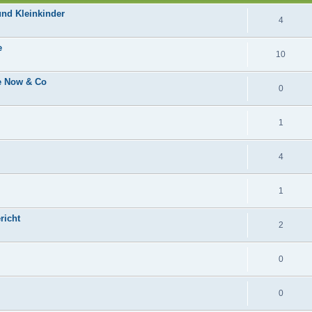
und Kleinkinder
4
e
10
ce Now & Co
0
1
4
1
richt
2
0
0