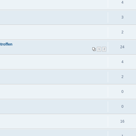
4
3
2
troffen
24
1
2
4
2
0
0
16