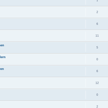
1
2
6
11
sen
5
lern
0
ren
6
12
0
2