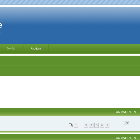
Profil
Suchen
ANTWORTEN
128
1
…
3
4
5
6
7
ANTWORTEN