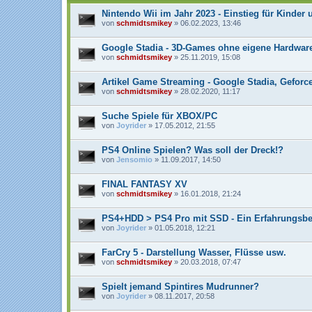
i
Nintendo Wii im Jahr 2023 - Einstieg für Kinder 
a
n
von
schmidtsmikey
» 06.02.2023, 13:46
h
a
Google Stadia - 3D-Games ohne eigene Hardwar
n
g
von
schmidtsmikey
» 25.11.2019, 15:08
Artikel Game Streaming - Google Stadia, Gefor
von
schmidtsmikey
» 28.02.2020, 11:17
Suche Spiele für XBOX/PC
von
Joyrider
» 17.05.2012, 21:55
PS4 Online Spielen? Was soll der Dreck!?
von
Jensomio
» 11.09.2017, 14:50
FINAL FANTASY XV
von
schmidtsmikey
» 16.01.2018, 21:24
PS4+HDD > PS4 Pro mit SSD - Ein Erfahrungsbe
von
Joyrider
» 01.05.2018, 12:21
FarCry 5 - Darstellung Wasser, Flüsse usw.
von
schmidtsmikey
» 20.03.2018, 07:47
Spielt jemand Spintires Mudrunner?
von
Joyrider
» 08.11.2017, 20:58