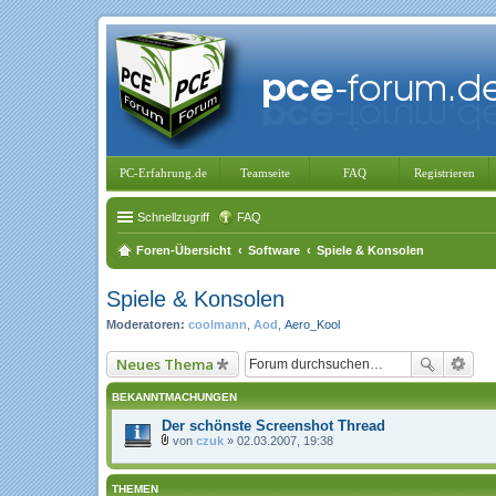
PC-Erfahrung.de
Teamseite
FAQ
Registrieren
Schnellzugriff
FAQ
Foren-Übersicht
Software
Spiele & Konsolen
Spiele & Konsolen
Moderatoren:
coolmann
,
Aod
,
Aero_Kool
Neues Thema
BEKANNTMACHUNGEN
Der schönste Screenshot Thread
von
czuk
» 02.03.2007, 19:38
D
a
t
THEMEN
e