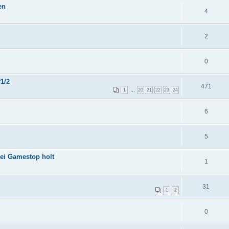
en
4
2
0
#1/2
471
1
…
20
21
22
23
24
6
5
ei Gamestop holt
1
31
1
2
0