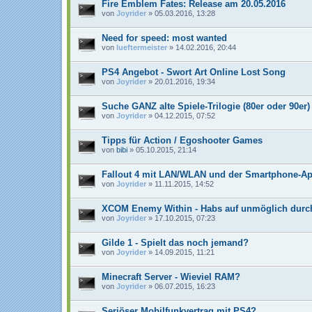
Fire Emblem Fates: Release am 20.05.2016
von
Joyrider
» 05.03.2016, 13:28
Need for speed: most wanted
von
lueftermeister
» 14.02.2016, 20:44
PS4 Angebot - Swort Art Online Lost Song
von
Joyrider
» 20.01.2016, 19:34
Suche GANZ alte Spiele-Trilogie (80er oder 90er)
von
Joyrider
» 04.12.2015, 07:52
Tipps für Action / Egoshooter Games
von
bibi
» 05.10.2015, 21:14
Fallout 4 mit LAN/WLAN und der Smartphone-A
von
Joyrider
» 11.11.2015, 14:52
XCOM Enemy Within - Habs auf unmöglich durc
von
Joyrider
» 17.10.2015, 07:23
Gilde 1 - Spielt das noch jemand?
von
Joyrider
» 14.09.2015, 11:21
Minecraft Server - Wieviel RAM?
von
Joyrider
» 06.07.2015, 16:23
Seriöser Mobilfunkvertrag mit PS4?