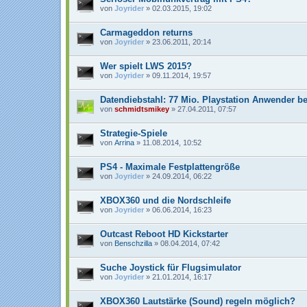
von
Joyrider
» 02.03.2015, 19:02
Carmageddon returns
von
Joyrider
» 23.06.2011, 20:14
Wer spielt LWS 2015?
von
Joyrider
» 09.11.2014, 19:57
Datendiebstahl: 77 Mio. Playstation Anwender be
von
schmidtsmikey
» 27.04.2011, 07:57
Strategie-Spiele
von
Arrina
» 11.08.2014, 10:52
PS4 - Maximale Festplattengröße
von
Joyrider
» 24.09.2014, 06:22
XBOX360 und die Nordschleife
von
Joyrider
» 06.06.2014, 16:23
Outcast Reboot HD Kickstarter
von
Benschzilla
» 08.04.2014, 07:42
Suche Joystick für Flugsimulator
von
Joyrider
» 21.01.2014, 16:17
XBOX360 Lautstärke (Sound) regeln möglich?