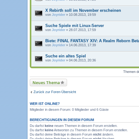
X Rebirth soll im November erscheinen
von
Joyrider
» 10.08.2013, 19:59
Suche Spiele mit Linux-Server
von
Joyrider
» 28.07.2013, 17:59
Biete: FINAL FANTASY XIV: A Realm Reborn Bet
von
Joyrider
» 14.06.2013, 17:39
Suche ein altes Spiel
von
Joyrider
» 04.06.2013, 20:36
Themen der
Neues Thema
Zurück zur Foren-Übersicht
WER IST ONLINE?
Mitglieder in diesem Forum: 0 Mitglieder und 6 Gäste
BERECHTIGUNGEN IN DIESEM FORUM
Du darfst
keine
neuen Themen in diesem Forum erstellen.
Du darfst
keine
Antworten zu Themen in diesem Forum erstellen.
Du darfst deine Beiträge in diesem Forum
nicht
ändern.
Du darfst deine Beiträge in diesem Forum
nicht
löschen.