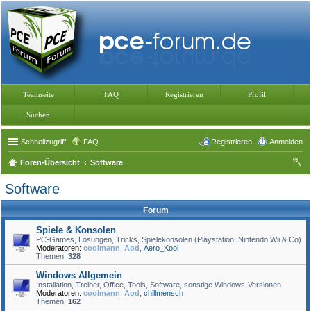
Teamseite
FAQ
Registrieren
Profil
Suchen
Schnellzugriff
FAQ
Registrieren
Anmelden
Foren-Übersicht
Software
uc
Software
he
Forum
Spiele & Konsolen
PC-Games, Lösungen, Tricks, Spielekonsolen (Playstation, Nintendo Wii & Co)
Moderatoren:
coolmann
,
Aod
,
Aero_Kool
Themen:
328
Windows Allgemein
Installation, Treiber, Office, Tools, Software, sonstige Windows-Versionen
Moderatoren:
coolmann
,
Aod
,
chillmensch
Themen:
162