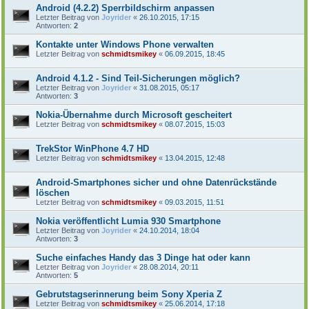
Android (4.2.2) Sperrbildschirm anpassen
Letzter Beitrag von
Joyrider
«
26.10.2015, 17:15
Antworten:
2
Kontakte unter Windows Phone verwalten
Letzter Beitrag von
schmidtsmikey
«
06.09.2015, 18:45
Android 4.1.2 - Sind Teil-Sicherungen möglich?
Letzter Beitrag von
Joyrider
«
31.08.2015, 05:17
Antworten:
3
Nokia-Übernahme durch Microsoft gescheitert
Letzter Beitrag von
schmidtsmikey
«
08.07.2015, 15:03
TrekStor WinPhone 4.7 HD
Letzter Beitrag von
schmidtsmikey
«
13.04.2015, 12:48
Android-Smartphones sicher und ohne Datenrückstände
löschen
Letzter Beitrag von
schmidtsmikey
«
09.03.2015, 11:51
Nokia veröffentlicht Lumia 930 Smartphone
Letzter Beitrag von
Joyrider
«
24.10.2014, 18:04
Antworten:
3
Suche einfaches Handy das 3 Dinge hat oder kann
Letzter Beitrag von
Joyrider
«
28.08.2014, 20:11
Antworten:
5
Gebrutstagserinnerung beim Sony Xperia Z
Letzter Beitrag von
schmidtsmikey
«
25.06.2014, 17:18