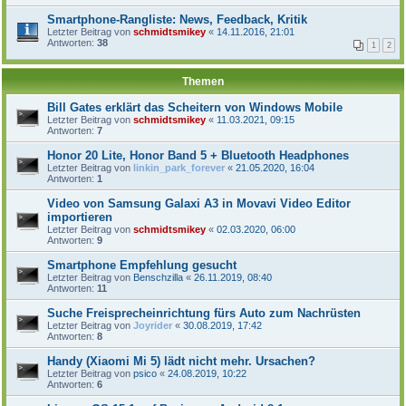
Smartphone-Rangliste: News, Feedback, Kritik
Letzter Beitrag von
schmidtsmikey
«
14.11.2016, 21:01
Antworten:
38
1
2
Themen
Bill Gates erklärt das Scheitern von Windows Mobile
Letzter Beitrag von
schmidtsmikey
«
11.03.2021, 09:15
Antworten:
7
Honor 20 Lite, Honor Band 5 + Bluetooth Headphones
Letzter Beitrag von
linkin_park_forever
«
21.05.2020, 16:04
Antworten:
1
Video von Samsung Galaxi A3 in Movavi Video Editor
importieren
Letzter Beitrag von
schmidtsmikey
«
02.03.2020, 06:00
Antworten:
9
Smartphone Empfehlung gesucht
Letzter Beitrag von
Benschzilla
«
26.11.2019, 08:40
Antworten:
11
Suche Freisprecheinrichtung fürs Auto zum Nachrüsten
Letzter Beitrag von
Joyrider
«
30.08.2019, 17:42
Antworten:
8
Handy (Xiaomi Mi 5) lädt nicht mehr. Ursachen?
Letzter Beitrag von
psico
«
24.08.2019, 10:22
Antworten:
6