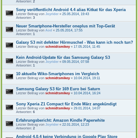
Antworten:
2
Sony veröffentlicht Android 4.4 alias Kitkat für das Xperia
Letzter Beitrag von
Joyrider
«
25.05.2014, 19:43
Antworten:
3
Neuer Smartphone-Hersteller oneplus mit Top-Gerät
Letzter Beitrag von
Aod
«
25.05.2014, 17:55
Antworten:
1
Galaxy S3 mit defekter Hörmuschel - Was kann ich noch tun?
Letzter Beitrag von
schmidtsmikey
«
17.05.2014, 11:45
Kein Android-Update für das Samsung Galaxy S3
Letzter Beitrag von
Joyrider
«
09.05.2014, 07:58
Antworten:
1
10 aktuelle Wiko-Smartphones im Vergleich
Letzter Beitrag von
schmidtsmikey
«
10.04.2014, 19:11
Samsung Galaxy S3 für 169 Euro bei Saturn
Letzter Beitrag von
schmidtsmikey
«
10.04.2014, 16:24
Sony Xperia Z1 Compact für Ende März angekündigt
Letzter Beitrag von
schmidtsmikey
«
29.01.2014, 14:07
Antworten:
6
Erfahrungsbericht: Amazon Kindle Paperwhite
Letzter Beitrag von
Joyrider
«
22.01.2014, 12:23
Antworten:
2
Android 4.0.4 keine Verbindung in Google Play Store