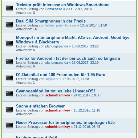
Trekstor prüft Interesse an Windows-Smartphone
Letzter Beitrag von
Benschzilla
«
20.11.2017, 20:07
Antworten:
3
Dual SIM Smartphones in der Praxis
Letzter Beitrag von
linkin_park_forever
«
13.09.2017, 01:50
Antworten:
14
Monopol im Smartphone-Markt: iOS vs. Android. Good bye
Windows & Blackberry
Letzter Beitrag von
planungspanda
«
18.08.2017, 23:22
Antworten:
5
Firefox for Android - Ist der bei Euch auch so langsam
Letzter Beitrag von
planungspanda
«
18.08.2017, 23:19
Antworten:
5
D1-Datenflat und 100 Freiminuten für 1,95 Euro
Letzter Beitrag von
Joyrider
«
17.05.2017, 17:58
Antworten:
1
CyanogenMod ist tot, es lebe LineageOS!
Letzter Beitrag von
schmidtsmikey
«
24.01.2017, 10:06
Suche einfachen Browser
Letzter Beitrag von
schmidtsmikey
«
15.12.2016, 11:18
Antworten:
1
Neuer Prozessor für Smartphones: Snapdragon 835
Letzter Beitrag von
schmidtsmikey
«
21.11.2016, 06:48
Erfahrungen mit VoIP