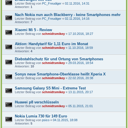
Letzter Beitrag von
PC_Freudiger
«
02.11.2016, 14:31
Antworten:
1
Nach Nokia nun auch Blackberry - keine Smartphones mehr
Letzter Beitrag von
PC_Freudiger
«
02.11.2016, 14:16
Antworten:
7
Xiaomi Mi 5 - Review
Letzter Beitrag von
schmidtsmikey
«
17.10.2016, 18:27
Aktion: Handytarif für 1,11 Euro im Monat
Letzter Beitrag von
schmidtsmikey
«
11.10.2016, 18:59
Antworten:
4
Diebstahlschutz für und Ortung von Smartphones
Letzter Beitrag von
schmidtsmikey
«
29.03.2016, 18:54
Antworten:
10
Sonys neue Smartphone-Oberklasse heißt Xperia X
Letzter Beitrag von
schmidtsmikey
«
22.02.2016, 20:38
Samsung Galaxy S5 Mini - Extreme Test
Letzter Beitrag von
schmidtsmikey
«
13.11.2015, 20:17
Huawei p8 verschlüsseln
Letzter Beitrag von
schmidtsmikey
«
05.11.2015, 21:01
Nokia Lumia 730 für 149 Euro
Letzter Beitrag von
psico
«
04.11.2015, 18:08
Antworten:
5