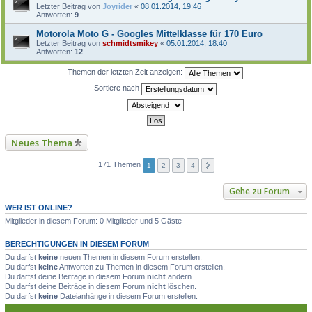
Letzter Beitrag von
Joyrider
«
08.01.2014, 19:46
Antworten:
9
Motorola Moto G - Googles Mittelklasse für 170 Euro
Letzter Beitrag von
schmidtsmikey
«
05.01.2014, 18:40
Antworten:
12
Themen der letzten Zeit anzeigen:
Sortiere nach
Neues Thema
171 Themen
1
2
3
4
Gehe zu Forum
WER IST ONLINE?
Mitglieder in diesem Forum: 0 Mitglieder und 5 Gäste
BERECHTIGUNGEN IN DIESEM FORUM
Du darfst
keine
neuen Themen in diesem Forum erstellen.
Du darfst
keine
Antworten zu Themen in diesem Forum erstellen.
Du darfst deine Beiträge in diesem Forum
nicht
ändern.
Du darfst deine Beiträge in diesem Forum
nicht
löschen.
Du darfst
keine
Dateianhänge in diesem Forum erstellen.