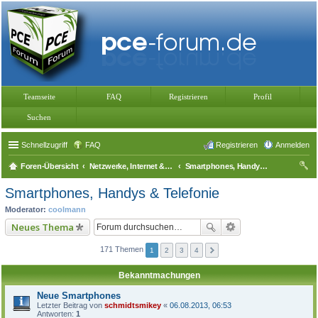
Teamseite
FAQ
Registrieren
Profil
Suchen
Schnellzugriff
FAQ
Registrieren
Anmelden
Foren-Übersicht
Netzwerke, Internet & Telefonie
Smartphones, Handys & Telefonie
uc
Smartphones, Handys & Telefonie
he
Moderator:
coolmann
Neues Thema
171 Themen
1
2
3
4
Bekanntmachungen
Neue Smartphones
Letzter Beitrag von
schmidtsmikey
«
06.08.2013, 06:53
Antworten:
1