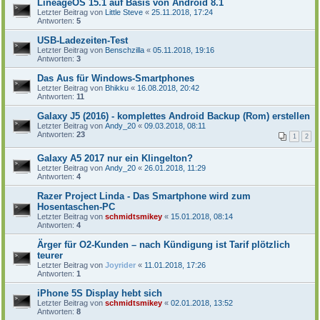
LineageOS 15.1 auf Basis von Android 8.1
Letzter Beitrag von
Little Steve
«
25.11.2018, 17:24
Antworten:
5
USB-Ladezeiten-Test
Letzter Beitrag von
Benschzilla
«
05.11.2018, 19:16
Antworten:
3
Das Aus für Windows-Smartphones
Letzter Beitrag von
Bhikku
«
16.08.2018, 20:42
Antworten:
11
Galaxy J5 (2016) - komplettes Android Backup (Rom) erstellen
Letzter Beitrag von
Andy_20
«
09.03.2018, 08:11
Antworten:
23
1
2
Galaxy A5 2017 nur ein Klingelton?
Letzter Beitrag von
Andy_20
«
26.01.2018, 11:29
Antworten:
4
Razer Project Linda - Das Smartphone wird zum
Hosentaschen-PC
Letzter Beitrag von
schmidtsmikey
«
15.01.2018, 08:14
Antworten:
4
Ärger für O2-Kunden – nach Kündigung ist Tarif plötzlich
teurer
Letzter Beitrag von
Joyrider
«
11.01.2018, 17:26
Antworten:
1
iPhone 5S Display hebt sich
Letzter Beitrag von
schmidtsmikey
«
02.01.2018, 13:52
Antworten:
8