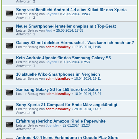
Antworten:
2
Sony veröffentlicht Android 4.4 alias Kitkat für das Xperia
Letzter Beitrag von
Joyrider
«
25.05.2014, 19:43
Antworten:
3
Neuer Smartphone-Hersteller oneplus mit Top-Gerät
Letzter Beitrag von
Aod
«
25.05.2014, 17:55
Antworten:
1
Galaxy S3 mit defekter Hörmuschel - Was kann ich noch tun?
Letzter Beitrag von
schmidtsmikey
«
17.05.2014, 11:45
Kein Android-Update für das Samsung Galaxy S3
Letzter Beitrag von
Joyrider
«
09.05.2014, 07:58
Antworten:
1
10 aktuelle Wiko-Smartphones im Vergleich
Letzter Beitrag von
schmidtsmikey
«
10.04.2014, 19:11
Samsung Galaxy S3 für 169 Euro bei Saturn
Letzter Beitrag von
schmidtsmikey
«
10.04.2014, 16:24
Sony Xperia Z1 Compact für Ende März angekündigt
Letzter Beitrag von
schmidtsmikey
«
29.01.2014, 14:07
Antworten:
6
Erfahrungsbericht: Amazon Kindle Paperwhite
Letzter Beitrag von
Joyrider
«
22.01.2014, 12:23
Antworten:
2
Android 4.0.4 keine Verbindung in Google Play Store