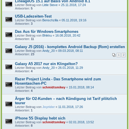
LineageOS 15.1 auf Basis von Android 8.1
Letzter Beitrag von
Little Steve
«
25.11.2018, 17:24
Antworten:
5
USB-Ladezeiten-Test
Letzter Beitrag von
Benschzilla
«
05.11.2018, 19:16
Antworten:
3
Das Aus für Windows-Smartphones
Letzter Beitrag von
Bhikku
«
16.08.2018, 20:42
Antworten:
11
Galaxy J5 (2016) - komplettes Android Backup (Rom) erstellen
Letzter Beitrag von
Andy_20
«
09.03.2018, 08:11
Antworten:
23
1
2
Galaxy A5 2017 nur ein Klingelton?
Letzter Beitrag von
Andy_20
«
26.01.2018, 11:29
Antworten:
4
Razer Project Linda - Das Smartphone wird zum
Hosentaschen-PC
Letzter Beitrag von
schmidtsmikey
«
15.01.2018, 08:14
Antworten:
4
Ärger für O2-Kunden – nach Kündigung ist Tarif plötzlich
teurer
Letzter Beitrag von
Joyrider
«
11.01.2018, 17:26
Antworten:
1
iPhone 5S Display hebt sich
Letzter Beitrag von
schmidtsmikey
«
02.01.2018, 13:52
Antworten:
8