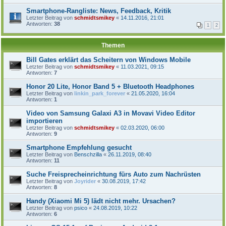
Smartphone-Rangliste: News, Feedback, Kritik
Letzter Beitrag von
schmidtsmikey
«
14.11.2016, 21:01
Antworten:
38
1
2
Themen
Bill Gates erklärt das Scheitern von Windows Mobile
Letzter Beitrag von
schmidtsmikey
«
11.03.2021, 09:15
Antworten:
7
Honor 20 Lite, Honor Band 5 + Bluetooth Headphones
Letzter Beitrag von
linkin_park_forever
«
21.05.2020, 16:04
Antworten:
1
Video von Samsung Galaxi A3 in Movavi Video Editor
importieren
Letzter Beitrag von
schmidtsmikey
«
02.03.2020, 06:00
Antworten:
9
Smartphone Empfehlung gesucht
Letzter Beitrag von
Benschzilla
«
26.11.2019, 08:40
Antworten:
11
Suche Freisprecheinrichtung fürs Auto zum Nachrüsten
Letzter Beitrag von
Joyrider
«
30.08.2019, 17:42
Antworten:
8
Handy (Xiaomi Mi 5) lädt nicht mehr. Ursachen?
Letzter Beitrag von
psico
«
24.08.2019, 10:22
Antworten:
6