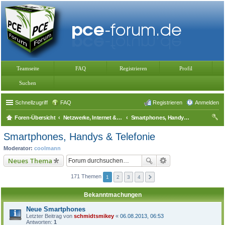
Teamseite
FAQ
Registrieren
Profil
Suchen
Schnellzugriff
FAQ
Registrieren
Anmelden
Foren-Übersicht
Netzwerke, Internet & Telefonie
Smartphones, Handys & Telefonie
uc
Smartphones, Handys & Telefonie
he
Moderator:
coolmann
Neues Thema
171 Themen
1
2
3
4
Bekanntmachungen
Neue Smartphones
Letzter Beitrag von
schmidtsmikey
«
06.08.2013, 06:53
Antworten:
1