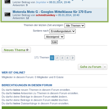
Letzter Beitrag von
Joyrider
«
08.01.2014, 19:46
Antworten:
9
Motorola Moto G - Googles Mittelklasse für 170 Euro
Letzter Beitrag von
schmidtsmikey
«
05.01.2014, 18:40
Antworten:
12
Themen der letzten Zeit anzeigen:
Sortiere nach
Neues Thema
171 Themen
1
2
3
4
Gehe zu Forum
WER IST ONLINE?
Mitglieder in diesem Forum: 0 Mitglieder und 8 Gäste
BERECHTIGUNGEN IN DIESEM FORUM
Du darfst
keine
neuen Themen in diesem Forum erstellen.
Du darfst
keine
Antworten zu Themen in diesem Forum erstellen.
Du darfst deine Beiträge in diesem Forum
nicht
ändern.
Du darfst deine Beiträge in diesem Forum
nicht
löschen.
Du darfst
keine
Dateianhänge in diesem Forum erstellen.