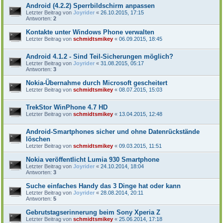
Android (4.2.2) Sperrbildschirm anpassen
Letzter Beitrag von
Joyrider
«
26.10.2015, 17:15
Antworten:
2
Kontakte unter Windows Phone verwalten
Letzter Beitrag von
schmidtsmikey
«
06.09.2015, 18:45
Android 4.1.2 - Sind Teil-Sicherungen möglich?
Letzter Beitrag von
Joyrider
«
31.08.2015, 05:17
Antworten:
3
Nokia-Übernahme durch Microsoft gescheitert
Letzter Beitrag von
schmidtsmikey
«
08.07.2015, 15:03
TrekStor WinPhone 4.7 HD
Letzter Beitrag von
schmidtsmikey
«
13.04.2015, 12:48
Android-Smartphones sicher und ohne Datenrückstände
löschen
Letzter Beitrag von
schmidtsmikey
«
09.03.2015, 11:51
Nokia veröffentlicht Lumia 930 Smartphone
Letzter Beitrag von
Joyrider
«
24.10.2014, 18:04
Antworten:
3
Suche einfaches Handy das 3 Dinge hat oder kann
Letzter Beitrag von
Joyrider
«
28.08.2014, 20:11
Antworten:
5
Gebrutstagserinnerung beim Sony Xperia Z
Letzter Beitrag von
schmidtsmikey
«
25.06.2014, 17:18