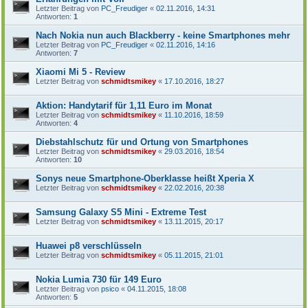
Letzter Beitrag von
PC_Freudiger
«
02.11.2016, 14:31
Antworten:
1
Nach Nokia nun auch Blackberry - keine Smartphones mehr
Letzter Beitrag von
PC_Freudiger
«
02.11.2016, 14:16
Antworten:
7
Xiaomi Mi 5 - Review
Letzter Beitrag von
schmidtsmikey
«
17.10.2016, 18:27
Aktion: Handytarif für 1,11 Euro im Monat
Letzter Beitrag von
schmidtsmikey
«
11.10.2016, 18:59
Antworten:
4
Diebstahlschutz für und Ortung von Smartphones
Letzter Beitrag von
schmidtsmikey
«
29.03.2016, 18:54
Antworten:
10
Sonys neue Smartphone-Oberklasse heißt Xperia X
Letzter Beitrag von
schmidtsmikey
«
22.02.2016, 20:38
Samsung Galaxy S5 Mini - Extreme Test
Letzter Beitrag von
schmidtsmikey
«
13.11.2015, 20:17
Huawei p8 verschlüsseln
Letzter Beitrag von
schmidtsmikey
«
05.11.2015, 21:01
Nokia Lumia 730 für 149 Euro
Letzter Beitrag von
psico
«
04.11.2015, 18:08
Antworten:
5