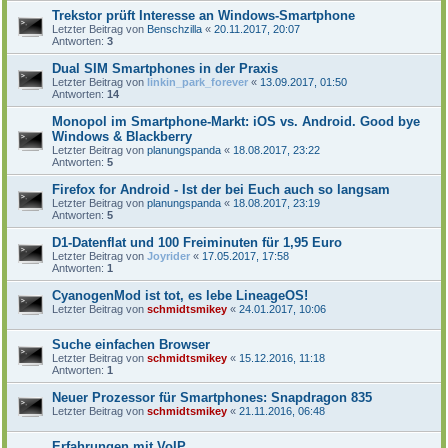
Trekstor prüft Interesse an Windows-Smartphone
Letzter Beitrag von
Benschzilla
«
20.11.2017, 20:07
Antworten:
3
Dual SIM Smartphones in der Praxis
Letzter Beitrag von
linkin_park_forever
«
13.09.2017, 01:50
Antworten:
14
Monopol im Smartphone-Markt: iOS vs. Android. Good bye
Windows & Blackberry
Letzter Beitrag von
planungspanda
«
18.08.2017, 23:22
Antworten:
5
Firefox for Android - Ist der bei Euch auch so langsam
Letzter Beitrag von
planungspanda
«
18.08.2017, 23:19
Antworten:
5
D1-Datenflat und 100 Freiminuten für 1,95 Euro
Letzter Beitrag von
Joyrider
«
17.05.2017, 17:58
Antworten:
1
CyanogenMod ist tot, es lebe LineageOS!
Letzter Beitrag von
schmidtsmikey
«
24.01.2017, 10:06
Suche einfachen Browser
Letzter Beitrag von
schmidtsmikey
«
15.12.2016, 11:18
Antworten:
1
Neuer Prozessor für Smartphones: Snapdragon 835
Letzter Beitrag von
schmidtsmikey
«
21.11.2016, 06:48
Erfahrungen mit VoIP